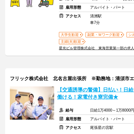
雇用形態
アルバイト・パート
アクセス
清洲駅
車7分
大学生歓迎
副業・Ｗワーク歓迎
シ
主婦(夫)歓迎
星光ビル管理株式会社 東海営業第一部の求
フリック株式会社 北名古屋出張所 ※勤務地：清須市
【交通誘導の警備】日払い！日給
働ける！家電付き寮完備★
給与
日給1万4000～1万80
雇用形態
アルバイト・パート
アクセス
尾張星の宮駅