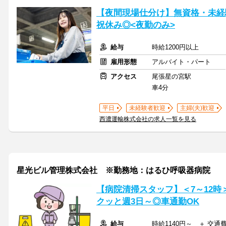
【夜間現場仕分け】無資格・未経
祝休み◎<夜勤のみ>
給与
時給1200円以上
雇用形態
アルバイト・パート
アクセス
尾張星の宮駅
車4分
平日
未経験者歓迎
主婦(夫)歓迎
西濃運輸株式会社の求人一覧を見る
星光ビル管理株式会社 ※勤務地：はるひ呼吸器病院
【病院清掃スタッフ】＜7～12時
クッと週3日～◎車通勤OK
給与
時給1140円～ ＋ 交通