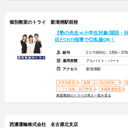
個別教室のトライ 新清洲駅前校
【塾の先生≪小学生対象/国語・
目だけの指導で◎私服OK！
給与
1コマ(60分)：1350～3
雇用形態
アルバイト・パート
アクセス
新清洲駅
大学生歓迎
短期（1ヶ月以内OK）
シフト自由・自己申告
未経験者歓迎
家庭教師のトライの求人一覧を見る
西濃運輸株式会社 名古屋北支店