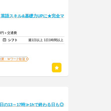
】英語スキル&基礎力UPに★完全マ
750円＋交通費
シフト
週1日以上 1日1時間以上
副業・Ｗワーク歓迎
の13～17時≫1hで終わる日も◎