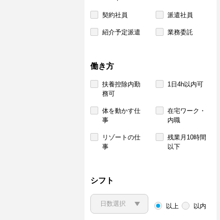
契約社員
派遣社員
紹介予定派遣
業務委託
働き方
扶養控除内勤
1日4h以内可
務可
体を動かす仕
在宅ワーク・
事
内職
リゾートの仕
残業月10時間
事
以下
シフト
以上
以内