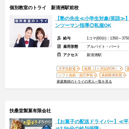
個別教室のトライ 新清洲駅前校
【塾の先生≪小学生対象/英語≫
ンツーマン指導◎私服OK
給与
1コマ(60分)：1350～3
雇用形態
アルバイト・パート
アクセス
新清洲駅
大学生歓迎
短期（1ヶ月以内OK）
シフト自由・自己申告
未経験者歓迎
家庭教師のトライの求人一覧を見る
扶桑堂製菓有限会社
【お菓子の配送ドライバー】≪平日
⇒2.5h分の給与保障♪