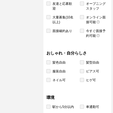
友達と応募歓
オープニング
迎
スタッフ
大量募集(10名
オンライン面
以上)
接可能
面接確約あり
今すぐ面接予
約可能
おしゃれ・自分らしさ
髪色自由
髪型自由
服装自由
ピアス可
ネイル可
ヒゲ可
環境
駅から5分以内
車通勤可