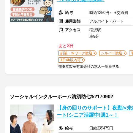
給与
時給1350円～ +交通費
雇用形態
アルバイト・パート
アクセス
稲沢駅
車9分
3
あと
日
副業・Ｗワーク歓迎
シルバー歓迎
1日4h以内可
扶桑堂製菓有限会社の求人一覧を見る
ソーシャルインクルーホーム清須助七/52170902
【身の回りのサポート】夜勤/<未
ート!シニア活躍中!週1～！
給与
日給2万475円