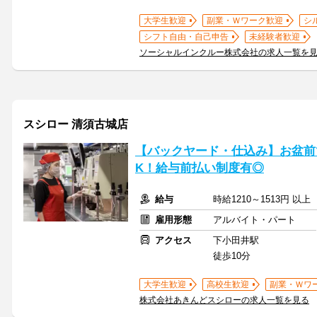
大学生歓迎
副業・Ｗワーク歓迎
シ
シフト自由・自己申告
未経験者歓迎
ソーシャルインクルー株式会社の求人一覧を
スシロー 清須古城店
【バックヤード・仕込み】お盆前
K！給与前払い制度有◎
給与
時給1210～1513円 以
雇用形態
アルバイト・パート
アクセス
下小田井駅
徒歩10分
大学生歓迎
高校生歓迎
副業・Ｗワ
株式会社あきんどスシローの求人一覧を見る