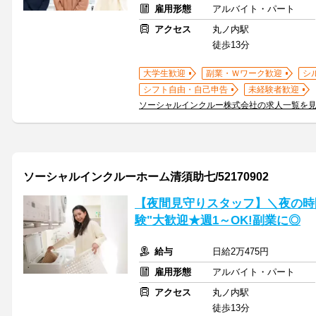
雇用形態
アルバイト・パート
アクセス
丸ノ内駅
徒歩13分
大学生歓迎
副業・Ｗワーク歓迎
シ
シフト自由・自己申告
未経験者歓迎
ソーシャルインクルー株式会社の求人一覧を
ソーシャルインクルーホーム清須助七/52170902
【夜間見守りスタッフ】＼夜の時
験"大歓迎★週1～OK!副業に◎
給与
日給2万475円
雇用形態
アルバイト・パート
アクセス
丸ノ内駅
徒歩13分