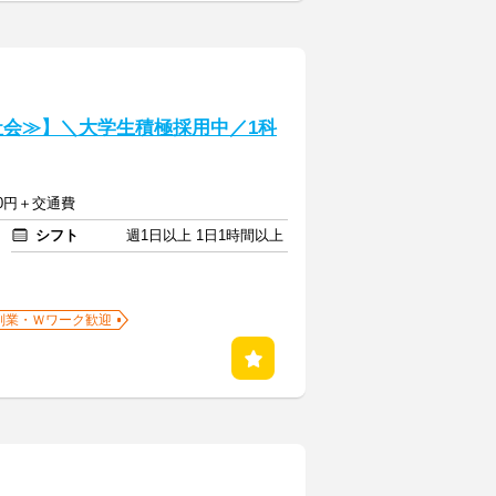
社会≫】＼大学生積極採用中／1科
750円＋交通費
シフト
週1日以上 1日1時間以上
副業・Ｗワーク歓迎