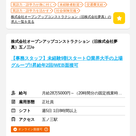
英語力・語学力が身に付く
未経験者歓迎
交通費支給
英語力・語学力を活かす
社会保険完備
株式会社オープンアップコンストラクション（旧株式会社夢真）の
求人一覧を見る
株式会社オープンアップコンストラクション（旧株式会社夢
真）五ノ三/o
【事務スタッフ】未経験9割スタート◎業界大手の上場
グループ!!昇給年2回/WEB面接可
給与
月給28万5000円～（20時間分の固定残業時間代を含む）
雇用形態
正社員
シフト
週5日 1日8時間以上
アクセス
五ノ三駅
オンライン面接可