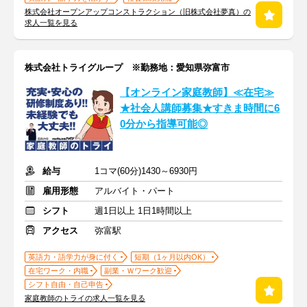
株式会社オープンアップコンストラクション（旧株式会社夢真）の
求人一覧を見る
株式会社トライグループ ※勤務地：愛知県弥富市
【オンライン家庭教師】≪在宅≫
★社会人講師募集★すきま時間に6
0分から指導可能◎
給与
1コマ(60分)1430～6930円
雇用形態
アルバイト・パート
シフト
週1日以上 1日1時間以上
アクセス
弥富駅
英語力・語学力が身に付く
短期（1ヶ月以内OK）
在宅ワーク・内職
副業・Ｗワーク歓迎
シフト自由・自己申告
家庭教師のトライの求人一覧を見る