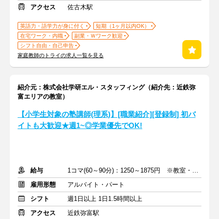
アクセス
佐古木駅
英語力・語学力が身に付く
短期（1ヶ月以内OK）
在宅ワーク・内職
副業・Ｗワーク歓迎
シフト自由・自己申告
家庭教師のトライの求人一覧を見る
紹介元：株式会社学研エル・スタッフィング（紹介先：近鉄弥
富エリアの教室）
【小学生対象の塾講師(理系)】[職業紹介][登録制] 初バ
イトも大歓迎★週1~◎学業優先でOK!
給与
1コマ(60～90分)：1250～1875円 ※教室・指導内容・対象による
雇用形態
アルバイト・パート
シフト
週1日以上 1日1.5時間以上
アクセス
近鉄弥富駅