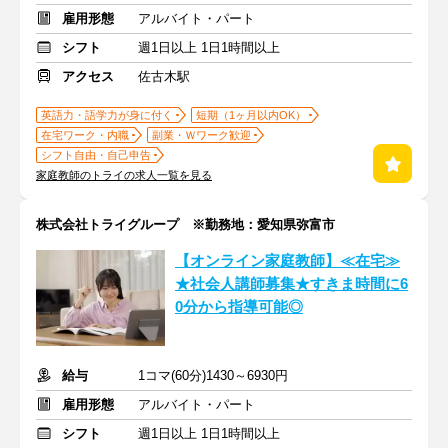
雇用形態
アルバイト・パート
シフト
週1日以上 1日1時間以上
アクセス
佐古木駅
英語力・語学力が身に付く
短期（1ヶ月以内OK）
在宅ワーク・内職
副業・Ｗワーク歓迎
シフト自由・自己申告
家庭教師のトライの求人一覧を見る
株式会社トライグループ ※勤務地：愛知県弥富市
【オンライン家庭教師】≪在宅≫
★社会人講師募集★すきま時間に6
0分から指導可能◎
給与
1コマ(60分)1430～6930円
雇用形態
アルバイト・パート
シフト
週1日以上 1日1時間以上