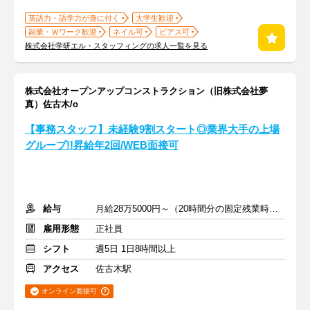
英語力・語学力が身に付く
大学生歓迎
副業・Ｗワーク歓迎
ネイル可
ピアス可
株式会社学研エル・スタッフィングの求人一覧を見る
株式会社オープンアップコンストラクション（旧株式会社夢
真）佐古木/o
【事務スタッフ】未経験9割スタート◎業界大手の上場
グループ!!昇給年2回/WEB面接可
給与
月給28万5000円～（20時間分の固定残業時間代を含む）
雇用形態
正社員
シフト
週5日 1日8時間以上
アクセス
佐古木駅
オンライン面接可