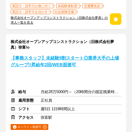
英語力・語学力が身に付く
未経験者歓迎
交通費支給
英語力・語学力を活かす
社会保険完備
株式会社オープンアップコンストラクション（旧株式会社夢真）の
求人一覧を見る
株式会社オープンアップコンストラクション（旧株式会社夢
真）弥富/o
【事務スタッフ】未経験9割スタート◎業界大手の上場
グループ!!昇給年2回/WEB面接可
給与
月給28万5000円～（20時間分の固定残業時間代を含む）
雇用形態
正社員
シフト
週5日 1日8時間以上
アクセス
弥富駅
オンライン面接可