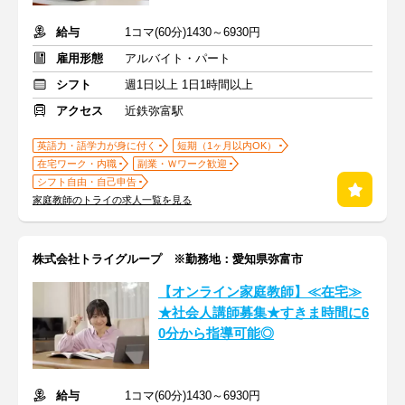
給与
1コマ(60分)1430～6930円
雇用形態
アルバイト・パート
シフト
週1日以上 1日1時間以上
アクセス
近鉄弥富駅
英語力・語学力が身に付く
短期（1ヶ月以内OK）
在宅ワーク・内職
副業・Ｗワーク歓迎
シフト自由・自己申告
家庭教師のトライの求人一覧を見る
株式会社トライグループ ※勤務地：愛知県弥富市
【オンライン家庭教師】≪在宅≫
★社会人講師募集★すきま時間に6
0分から指導可能◎
給与
1コマ(60分)1430～6930円