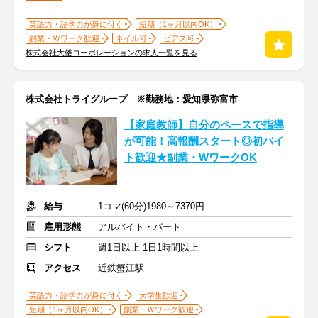
英語力・語学力が身に付く
短期（1ヶ月以内OK）
副業・Ｗワーク歓迎
ネイル可
ピアス可
株式会社大倭コーポレーションの求人一覧を見る
株式会社トライグループ ※勤務地：愛知県弥富市
【家庭教師】自分のペースで指導
が可能！高報酬スタート◎初バイ
ト歓迎★副業・WワークOK
給与
1コマ(60分)1980～7370円
雇用形態
アルバイト・パート
シフト
週1日以上 1日1時間以上
アクセス
近鉄蟹江駅
英語力・語学力が身に付く
大学生歓迎
短期（1ヶ月以内OK）
副業・Ｗワーク歓迎