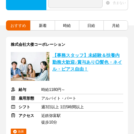
含まない
おすすめ
新着
時給
日給
月給
株式会社大倭コーポレーション
【事務スタッフ】未経験＆扶養内
勤務大歓迎♪賞与あり◎髪色・ネイ
ル・ピアス自由！
給与
時給1180円～
雇用形態
アルバイト・パート
シフト
週3日以上 1日5時間以上
アクセス
近鉄弥富駅
徒歩10分
急募