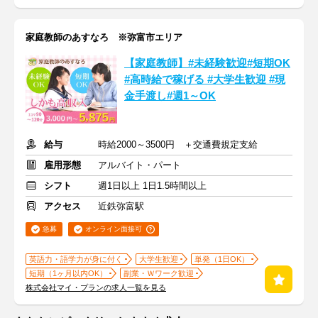
家庭教師のあすなろ ※弥富市エリア
【家庭教師】#未経験歓迎#短期OK
#高時給で稼げる #大学生歓迎 #現
金手渡し#週1～OK
給与
時給2000～3500円 ＋交通費規定支給
雇用形態
アルバイト・パート
シフト
週1日以上 1日1.5時間以上
アクセス
近鉄弥富駅
急募
オンライン面接可
英語力・語学力が身に付く
大学生歓迎
単発（1日OK）
短期（1ヶ月以内OK）
副業・Ｗワーク歓迎
株式会社マイ・プランの求人一覧を見る