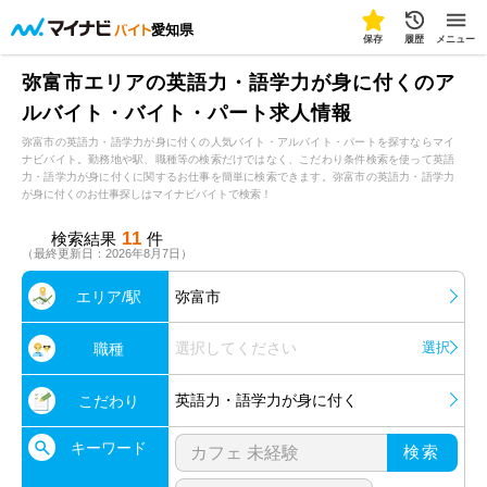
愛知県
保存
履歴
メニュー
弥富市エリアの英語力・語学力が身に付くのア
ルバイト・バイト・パート求人情報
弥富市の英語力・語学力が身に付くの人気バイト・アルバイト・パートを探すならマイ
ナビバイト。勤務地や駅、職種等の検索だけではなく、こだわり条件検索を使って英語
力・語学力が身に付くに関するお仕事を簡単に検索できます。弥富市の英語力・語学力
が身に付くのお仕事探しはマイナビバイトで検索！
11
検索結果
件
（最終更新日：2026年8月7日）
エリア/駅
弥富市
選択してください
選択
職種
英語力・語学力が身に付く
こだわり
キーワード
検索