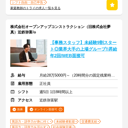
シフト自由・自己申告
家庭教師のトライの求人一覧を見る
株式会社オープンアップコンストラクション（旧株式会社夢
真）近鉄弥富/o
【事務スタッフ】未経験9割スター
ト◎業界大手の上場グループ!!昇給
年2回/WEB面接可
給与
月給28万5000円～（20時間分の固定残業時間代を含む）
雇用形態
正社員
シフト
週5日 1日8時間以上
アクセス
近鉄弥富駅
急募
オンライン面接可
英語力・語学力が身に付く
未経験者歓迎
交通費支給
英語力・語学力を活かす
社会保険完備