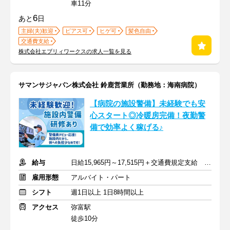
車11分
6
あと
日
主婦(夫)歓迎
ピアス可
ヒゲ可
髪色自由
交通費支給
株式会社エブリィワークスの求人一覧を見る
サマンサジャパン株式会社 鈴鹿営業所（勤務地：海南病院）
【病院の施設警備】未経験でも安
心スタート◎冷暖房完備！夜勤警
備で効率よく稼げる♪
給与
日給15,965円～17,515円＋交通費規定支給 賞与あり
雇用形態
アルバイト・パート
シフト
週1日以上 1日8時間以上
アクセス
弥富駅
徒歩10分