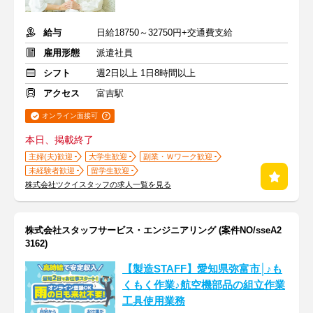
給与
日給18750～32750円+交通費支給
雇用形態
派遣社員
シフト
週2日以上 1日8時間以上
アクセス
富吉駅
オンライン面接可
本日、掲載終了
主婦(夫)歓迎
大学生歓迎
副業・Ｗワーク歓迎
未経験者歓迎
留学生歓迎
株式会社ツクイスタッフの求人一覧を見る
株式会社スタッフサービス・エンジニアリング (案件NO/sseA2
3162)
【製造STAFF】愛知県弥富市│♪も
くもく作業♪航空機部品の組立作業
工具使用業務