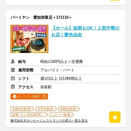
バーミヤン 愛知弥富店＜171110＞
【ホール】短期もOK！人気中華の
お店！髪色自由
給与
時給1140円以上＋交通費
雇用形態
アルバイト・パート
シフト
週1日以上 1日2時間以上
アクセス
弥富駅
オンライン面接可
主婦(夫)歓迎
大学生歓迎
高校生歓迎
短期（1ヶ月以内OK）
シルバー歓迎
株式会社すかいらーくレストランツの求人一覧を見る