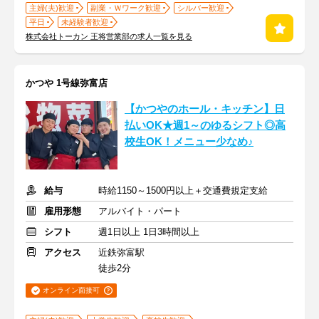
主婦(夫)歓迎
副業・Ｗワーク歓迎
シルバー歓迎
平日
未経験者歓迎
株式会社トーカン 王将営業部の求人一覧を見る
かつや 1号線弥富店
【かつやのホール・キッチン】日
払いOK★週1～のゆるシフト◎高
校生OK！メニュー少なめ♪
給与
時給1150～1500円以上＋交通費規定支給
雇用形態
アルバイト・パート
シフト
週1日以上 1日3時間以上
アクセス
近鉄弥富駅
徒歩2分
オンライン面接可