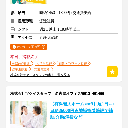
給与
時給1450～1800円+交通費支給
雇用形態
派遣社員
シフト
週1日以上 1日8時間以上
アクセス
近鉄弥富駅
オンライン面接可
本日、掲載終了
主婦(夫)歓迎
大学生歓迎
副業・Ｗワーク歓迎
留学生歓迎
交通費支給
株式会社ツクイスタッフの求人一覧を見る
株式会社ツクイスタッフ 名古屋オフィス/6013_401466
【有料老人ホームstaff】週1日～♪
日給25000円★地域密着施設で補
助/介助/清掃など