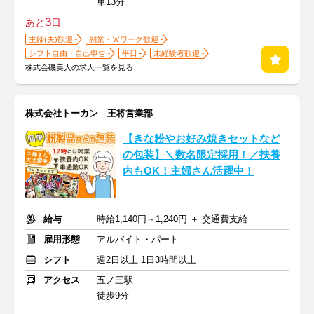
車13分
3
あと
日
主婦(夫)歓迎
副業・Ｗワーク歓迎
シフト自由・自己申告
平日
未経験者歓迎
株式会磯美人の求人一覧を見る
株式会社トーカン 王将営業部
【きな粉やお好み焼きセットなど
の包装】＼数名限定採用！／扶養
内もOK！主婦さん活躍中！
給与
時給1,140円～1,240円 ＋ 交通費支給
雇用形態
アルバイト・パート
シフト
週2日以上 1日3時間以上
アクセス
五ノ三駅
徒歩9分