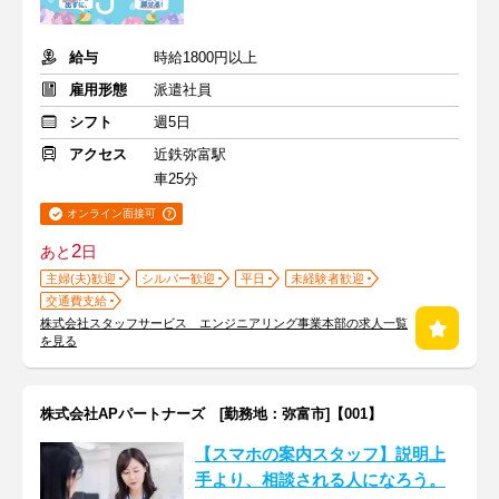
給与
時給1800円以上
雇用形態
派遣社員
シフト
週5日
アクセス
近鉄弥富駅
車25分
オンライン面接可
2
あと
日
主婦(夫)歓迎
シルバー歓迎
平日
未経験者歓迎
交通費支給
株式会社スタッフサービス エンジニアリング事業本部の求人一覧
を見る
株式会社APパートナーズ [勤務地：弥富市]【001】
【スマホの案内スタッフ】説明上
手より、相談される人になろう。