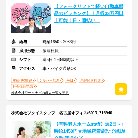
【フォークリフトで軽い自動車部
品のピッキング】｜月収33万円以
上可能｜日・週払い｜
給与
時給1650～2063円
雇用形態
派遣社員
シフト
週5日 1日8時間以上
アクセス
車・バイク通勤OK
主婦(夫)歓迎
シルバー歓迎
平日
未経験者歓迎
社会保険完備
株式会社ワークナビの求人一覧を見る
株式会社ツクイスタッフ 名古屋オフィス/6013_315940
【有料老人ホームstaff】週2日～♪
時給1450円★地域密着施設で補助/