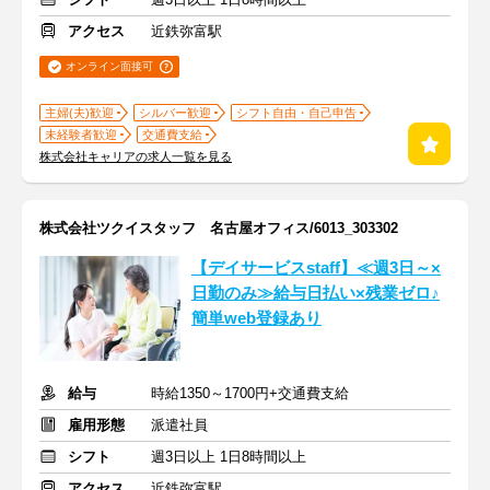
アクセス
近鉄弥富駅
オンライン面接可
主婦(夫)歓迎
シルバー歓迎
シフト自由・自己申告
未経験者歓迎
交通費支給
株式会社キャリアの求人一覧を見る
株式会社ツクイスタッフ 名古屋オフィス/6013_303302
【デイサービスstaff】≪週3日～×
日勤のみ≫給与日払い×残業ゼロ♪
簡単web登録あり
給与
時給1350～1700円+交通費支給
雇用形態
派遣社員
シフト
週3日以上 1日8時間以上
アクセス
近鉄弥富駅