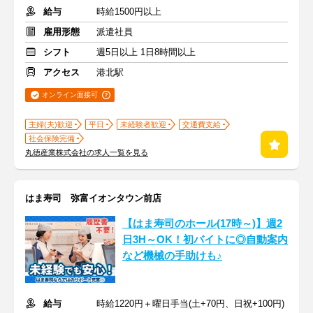
給与
時給1500円以上
雇用形態
派遣社員
シフト
週5日以上 1日8時間以上
アクセス
港北駅
オンライン面接可
主婦(夫)歓迎
平日
未経験者歓迎
交通費支給
社会保険完備
丸徳産業株式会社の求人一覧を見る
はま寿司 弥富イオンタウン前店
【はま寿司のホール(17時～)】週2
日3H～OK！初バイトに◎自動案内
など機械の手助けも♪
給与
時給1220円＋曜日手当(土+70円、日祝+100円)