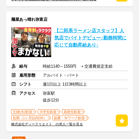
麺屋あっ晴れ弥富店
【二郎系ラーメン店スタッフ】人
気店でバイトデビュー♪勤務時間に
応じて自動昇給あり↑
給与
時給1140～1550円 ＋交通費規定支給
雇用形態
アルバイト・パート
シフト
週1日以上 1日3時間以上
アクセス
弥富駅
徒歩12分
主婦(夫)歓迎
大学生歓迎
高校生歓迎
短期（1ヶ月以内OK）
副業・Ｗワーク歓迎
株式会社ディークリエイト の求人一覧を見る