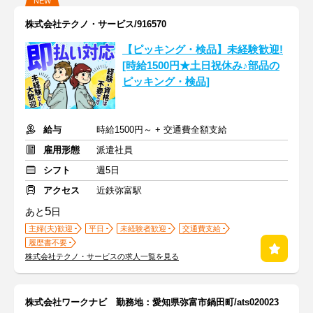
NEW
株式会社テクノ・サービス/916570
【ピッキング・検品】未経験歓迎!
[時給1500円★土日祝休み♪部品の
ピッキング・検品]
給与
時給1500円～ + 交通費全額支給
雇用形態
派遣社員
シフト
週5日
アクセス
近鉄弥富駅
5
あと
日
主婦(夫)歓迎
平日
未経験者歓迎
交通費支給
履歴書不要
株式会社テクノ・サービスの求人一覧を見る
株式会社ワークナビ 勤務地：愛知県弥富市鍋田町/ats020023