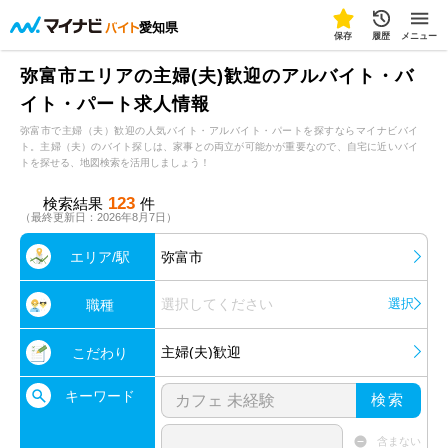
愛知県
保存
履歴
メニュー
弥富市エリアの主婦(夫)歓迎のアルバイト・バ
イト・パート求人情報
弥富市で主婦（夫）歓迎の人気バイト・アルバイト・パートを探すならマイナビバイ
ト。主婦（夫）のバイト探しは、家事との両立が可能かが重要なので、自宅に近いバイ
トを探せる、地図検索を活用しましょう！
123
検索結果
件
（最終更新日：2026年8月7日）
エリア/駅
弥富市
選択してください
選択
職種
主婦(夫)歓迎
こだわり
キーワード
検索
含まない