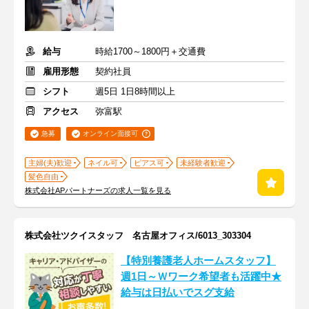
給与
時給1700～1800円＋交通費
雇用形態
契約社員
シフト
週5日 1日8時間以上
アクセス
弥富駅
急募
オンライン面接可
主婦(夫)歓迎
ネイル可
ピアス可
未経験者歓迎
髪色自由
株式会社APパートナーズの求人一覧を見る
株式会社ツクイスタッフ 名古屋オフィス/6013_303304
【特別養護老人ホームスタッフ】
週1日～Ｗワーク希望者も活躍中★
給与は日払いでスグ支給