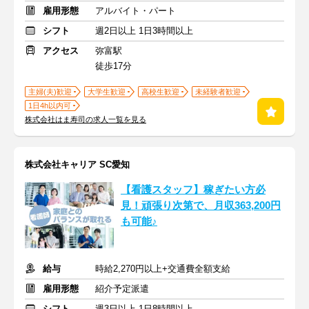
雇用形態
アルバイト・パート
シフト
週2日以上 1日3時間以上
アクセス
弥富駅
徒歩17分
主婦(夫)歓迎
大学生歓迎
高校生歓迎
未経験者歓迎
1日4h以内可
株式会社はま寿司の求人一覧を見る
株式会社キャリア SC愛知
【看護スタッフ】稼ぎたい方必
見！頑張り次第で、月収363,200円
も可能♪
給与
時給2,270円以上+交通費全額支給
雇用形態
紹介予定派遣
シフト
週3日以上 1日8時間以上