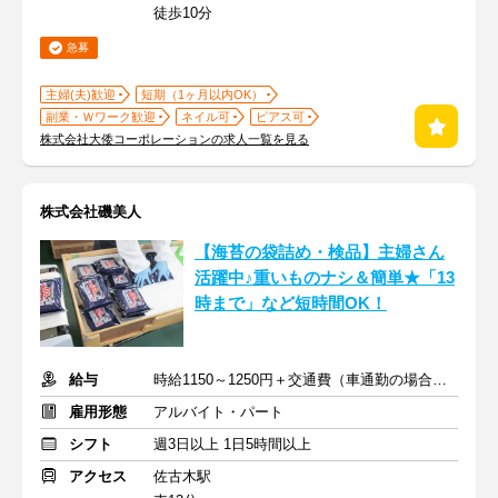
徒歩10分
急募
主婦(夫)歓迎
短期（1ヶ月以内OK）
副業・Ｗワーク歓迎
ネイル可
ピアス可
株式会社大倭コーポレーションの求人一覧を見る
株式会社磯美人
【海苔の袋詰め・検品】主婦さん
活躍中♪重いものナシ＆簡単★「13
時まで」など短時間OK！
給与
時給1150～1250円＋交通費（車通勤の場合も支給あり）
雇用形態
アルバイト・パート
シフト
週3日以上 1日5時間以上
アクセス
佐古木駅