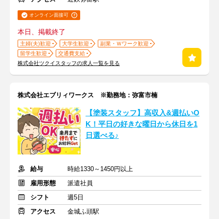
オンライン面接可
本日、掲載終了
主婦(夫)歓迎
大学生歓迎
副業・Ｗワーク歓迎
留学生歓迎
交通費支給
株式会社ツクイスタッフの求人一覧を見る
株式会社エブリィワークス ※勤務地：弥富市楠
【塗装スタッフ】高収入&週払いO
K！平日の好きな曜日から休日を1
日選べる♪
給与
時給1330～1450円以上
雇用形態
派遣社員
シフト
週5日
アクセス
金城ふ頭駅