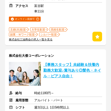
アクセス
富吉駅
車11分
オンライン面接可
主婦(夫)歓迎
大学生歓迎
高校生歓迎
副業・Ｗワーク歓迎
シルバー歓迎
株式会社三油商会の求人一覧を見る
株式会社大倭コーポレーション
【事務スタッフ】未経験＆扶養内
勤務大歓迎♪賞与あり◎髪色・ネイ
ル・ピアス自由！
給与
時給1180円～
雇用形態
アルバイト・パート
シフト
週3日以上 1日5時間以上