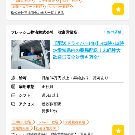
主婦(夫)歓迎
大学生歓迎
高校生歓迎
副業・Ｗワーク歓迎
シルバー歓迎
株式会社三油商会の求人一覧を見る
他の店舗
フレッシュ物流株式会社 弥富営業所
【配送ドライバー(4t)】≪3時~12時
≫愛知県内の薬局配送！未経験大
歓迎◎安全対策も万全*
給与
月給24万円以上＋昇給あり＋賞与あり
雇用形態
正社員
シフト
週5日以上
アクセス
近鉄弥富駅
徒歩10分
主婦(夫)歓迎
シルバー歓迎
未経験者歓迎
交通費支給
社会保険完備
フレッシュ物流株式会社 弥富営業所の求人一覧を見る