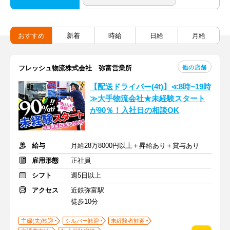
おすすめ
新着
時給
日給
月給
他の店舗
フレッシュ物流株式会社 弥富営業所
【配送ドライバー(4t)】≪8時~19時
≫大手物流会社★未経験スタート
が90％！入社日の相談OK
給与
月給28万8000円以上＋昇給あり＋賞与あり
雇用形態
正社員
シフト
週5日以上
アクセス
近鉄弥富駅
徒歩10分
主婦(夫)歓迎
シルバー歓迎
未経験者歓迎