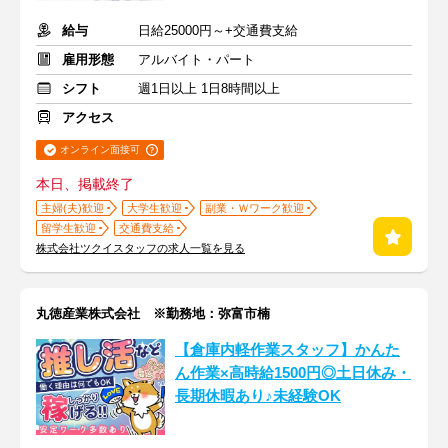
給与
日給25000円～+交通費支給
雇用形態
アルバイト・パート
シフト
週1日以上 1日8時間以上
アクセス
オンライン面接可
本日、掲載終了
主婦(夫)歓迎
大学生歓迎
副業・Ｗワーク歓迎
留学生歓迎
交通費支給
株式会社ツクイスタッフの求人一覧を見る
丸徳産業株式会社 ※勤務地：弥富市楠
【倉庫内軽作業スタッフ】かんた
ん作業×高時給1500円◎土日休み・
長期休暇あり♪未経験OK