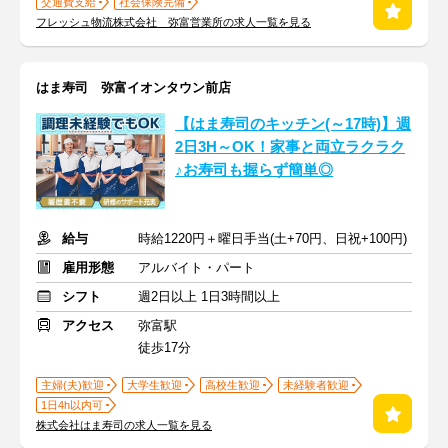
交通費支給
社会保険完備
フレッシュ物流株式会社 弥富営業所の求人一覧を見る
はま寿司 弥富イオンタウン前店
【はま寿司のキッチン(～17時)】週
2日3H～OK！家事と両立ラクラク
♪お寿司も握らず簡単◎
給与
時給1220円＋曜日手当(土+70円、日祝+100円)
雇用形態
アルバイト・パート
シフト
週2日以上 1日3時間以上
アクセス
弥富駅
徒歩17分
主婦(夫)歓迎
大学生歓迎
高校生歓迎
未経験者歓迎
1日4h以内可
株式会社はま寿司の求人一覧を見る