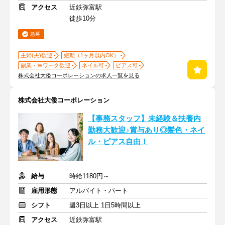
アクセス
近鉄弥富駅
徒歩10分
急募
主婦(夫)歓迎
短期（1ヶ月以内OK）
副業・Ｗワーク歓迎
ネイル可
ピアス可
株式会社大倭コーポレーションの求人一覧を見る
株式会社大倭コーポレーション
【事務スタッフ】未経験＆扶養内
勤務大歓迎♪賞与あり◎髪色・ネイ
ル・ピアス自由！
給与
時給1180円～
雇用形態
アルバイト・パート
シフト
週3日以上 1日5時間以上
アクセス
近鉄弥富駅