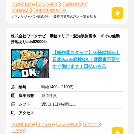
主婦(夫)歓迎
シルバー歓迎
未経験者歓迎
交通費支給
扶養控除内勤務可
サマンサジャパン株式会社 鈴鹿営業所の求人一覧を見る
株式会社ワークナビ 勤務エリア：愛知県弥富市 ※その他勤
務地あり/ats020005k
【軽作業スタッフ】≪登録制≫土
日休み×未経験OK！履歴書不要で
すぐ働けます！日払いも◎
給与
時給1400～2100円
雇用形態
派遣社員
シフト
週5日 1日7時間以上
アクセス
主婦(夫)歓迎
ネイル可
シルバー歓迎
ピアス可
ヒゲ可