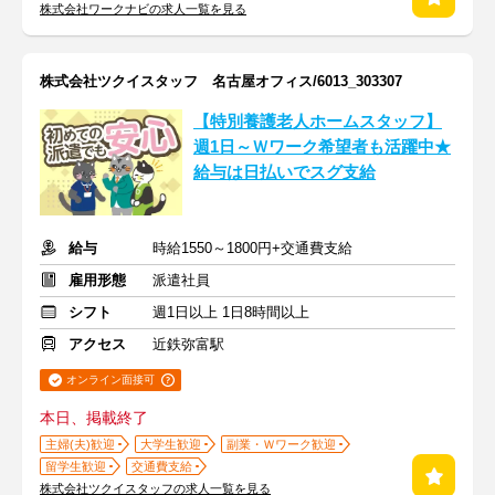
株式会社ワークナビの求人一覧を見る
株式会社ツクイスタッフ 名古屋オフィス/6013_303307
【特別養護老人ホームスタッフ】
週1日～Ｗワーク希望者も活躍中★
給与は日払いでスグ支給
給与
時給1550～1800円+交通費支給
雇用形態
派遣社員
シフト
週1日以上 1日8時間以上
アクセス
近鉄弥富駅
オンライン面接可
本日、掲載終了
主婦(夫)歓迎
大学生歓迎
副業・Ｗワーク歓迎
留学生歓迎
交通費支給
株式会社ツクイスタッフの求人一覧を見る