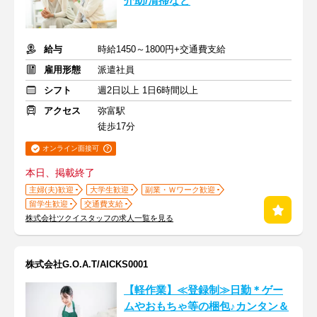
介助/清掃など
給与
時給1450～1800円+交通費支給
雇用形態
派遣社員
シフト
週2日以上 1日6時間以上
アクセス
弥富駅
徒歩17分
オンライン面接可
本日、掲載終了
主婦(夫)歓迎
大学生歓迎
副業・Ｗワーク歓迎
留学生歓迎
交通費支給
株式会社ツクイスタッフの求人一覧を見る
株式会社G.O.A.T/AICKS0001
【軽作業】≪登録制≫日勤＊ゲー
ムやおもちゃ等の梱包♪カンタン＆