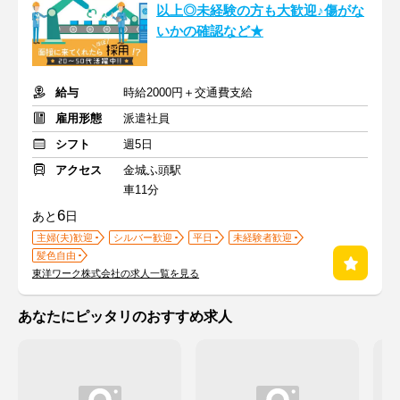
以上◎未経験の方も大歓迎♪傷がな
いかの確認など★
給与
時給2000円＋交通費支給
雇用形態
派遣社員
シフト
週5日
アクセス
金城ふ頭駅
車11分
6
あと
日
主婦(夫)歓迎
シルバー歓迎
平日
未経験者歓迎
髪色自由
東洋ワーク株式会社の求人一覧を見る
あなたにピッタリのおすすめ求人