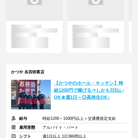
かつや 名四弥富店
【かつやのホール・キッチン】時
給1200円で稼げる⇒しかも日払い
OK★週1日～◎高校生OK♪
給与
時給1200～1500円以上＋交通費規定支給
雇用形態
アルバイト・パート
シフト
週1日以上 1日3時間以上