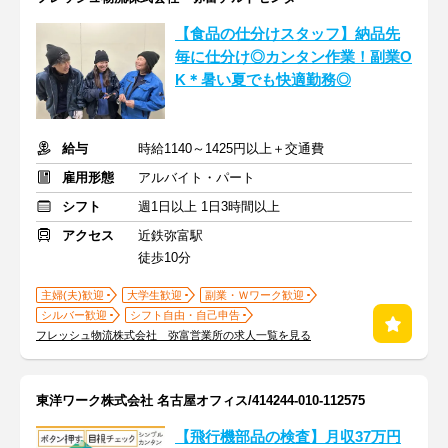
【食品の仕分けスタッフ】納品先
毎に仕分け◎カンタン作業！副業O
K＊暑い夏でも快適勤務◎
給与
時給1140～1425円以上＋交通費
雇用形態
アルバイト・パート
シフト
週1日以上 1日3時間以上
アクセス
近鉄弥富駅
徒歩10分
主婦(夫)歓迎
大学生歓迎
副業・Ｗワーク歓迎
シルバー歓迎
シフト自由・自己申告
フレッシュ物流株式会社 弥富営業所の求人一覧を見る
東洋ワーク株式会社 名古屋オフィス/414244-010-112575
【飛行機部品の検査】月収37万円