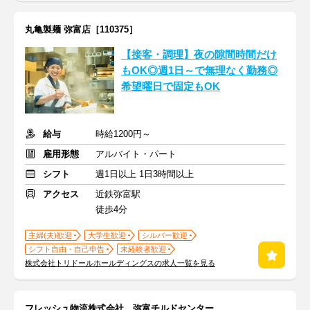
丸亀製麺 弥富店［110375］
【接客・調理】夜の隙間時間だけ
もOK◎週1日～で無理なく勤務◎
希望曜日で固定もOK
給与
時給1200円～
雇用形態
アルバイト・パート
シフト
週1日以上 1日3時間以上
アクセス
近鉄弥富駅
徒歩4分
主婦(夫)歓迎
大学生歓迎
シルバー歓迎
シフト自由・自己申告
未経験者歓迎
株式会社トリドールホールディングスの求人一覧を見る
フレッシュ物流株式会社 弥富チルドセンター