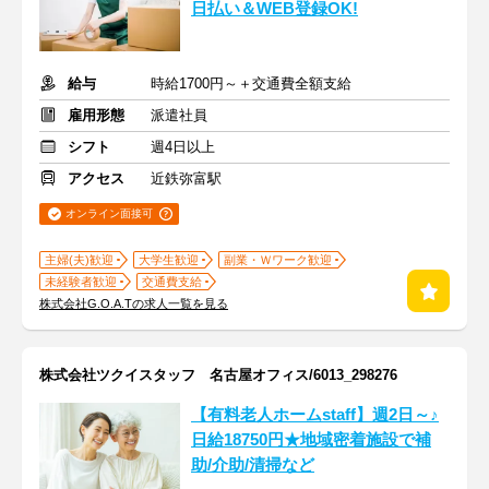
日払い＆WEB登録OK!
給与
時給1700円～＋交通費全額支給
雇用形態
派遣社員
シフト
週4日以上
アクセス
近鉄弥富駅
オンライン面接可
主婦(夫)歓迎
大学生歓迎
副業・Ｗワーク歓迎
未経験者歓迎
交通費支給
株式会社G.O.A.Tの求人一覧を見る
株式会社ツクイスタッフ 名古屋オフィス/6013_298276
【有料老人ホームstaff】週2日～♪
日給18750円★地域密着施設で補
助/介助/清掃など