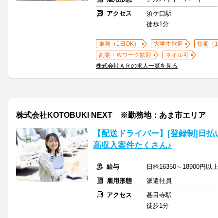
アクセス
須ケ口駅
徒歩1分
単発（1日OK）
大学生歓迎
短期（
副業・Ｗワーク歓迎
ネイル可
株式会社ＡＲの求人一覧を見る
株式会社KOTOBUKI NEXT ※勤務地：あま市エリア
【配送ドライバー】[登録制]日払
高収入案件たくさん♪
給与
日給16350～18900円
雇用形態
派遣社員
アクセス
甚目寺駅
徒歩1分