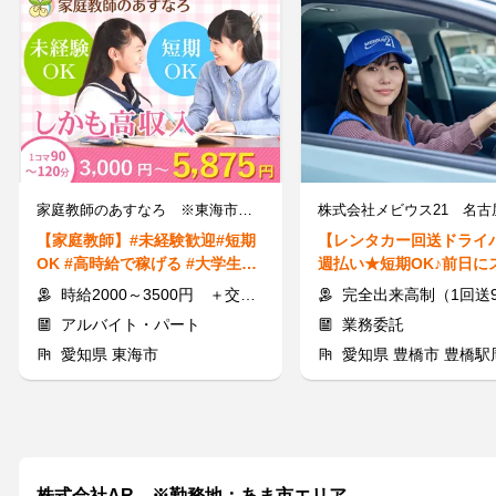
家庭教師のあすなろ ※東海市エリア
株式会社メビウス21 名古
【家庭教師】#未経験歓迎#短期
【レンタカー回送ドライ
OK #高時給で稼げる #大学生歓
週払い★短期OK♪前日に
迎 #現金手渡し#週1～OK
で申請のみ！AT限定OK
時給2000～3500円 ＋交通費規定支給
完全出来高制（1回送900円～+1kmあたり12円～）
アルバイト・パート
業務委託
愛知県 東海市
愛知県 豊橋市 豊橋駅
株式会社AR ※勤務地：あま市エリア