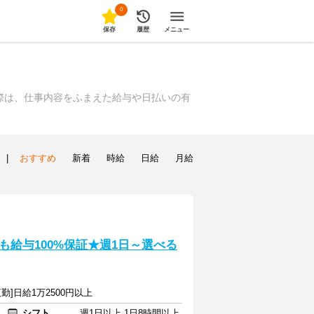
0
保存
履歴
メニュー
際は、仕事内容をふまえた給与や日払いの有
|
おすすめ
新着
時給
日給
月給
給与100%保証★週1日～選べる
勤]日給1万2500円以上
シフト
週1日以上 1日8時間以上