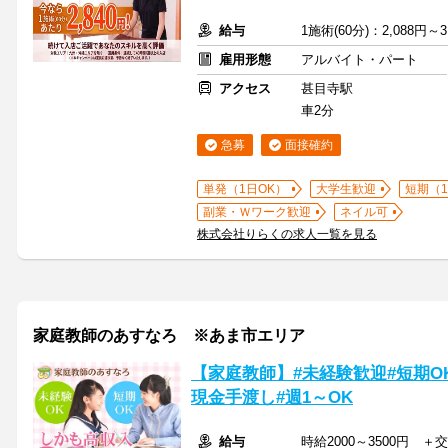
給与
1施術(60分)：2,088円～3
雇用形態
アルバイト・パート
アクセス
甚目寺駅
車2分
急募
面接確約
単発（1日OK）
大学生歓迎
短期（
副業・Ｗワーク歓迎
ネイル可
株式会社りらくの求人一覧を見る
家庭教師のあすなろ ※あま市エリア
【家庭教師】#未経験歓迎#短期OK
現金手渡し#週1～OK
給与
時給2000～3500円 