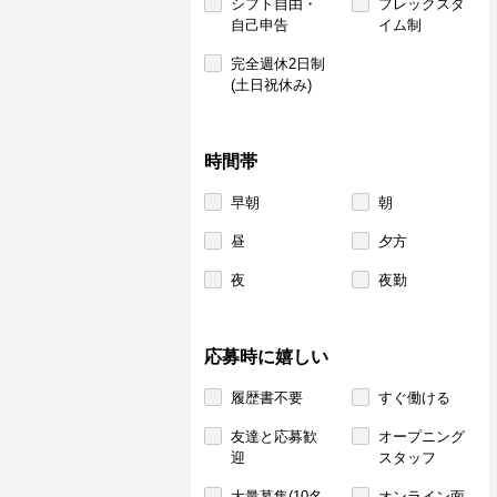
シフト自由・
フレックスタ
自己申告
イム制
完全週休2日制
(土日祝休み)
時間帯
早朝
朝
昼
夕方
夜
夜勤
応募時に嬉しい
履歴書不要
すぐ働ける
友達と応募歓
オープニング
迎
スタッフ
大量募集(10名
オンライン面