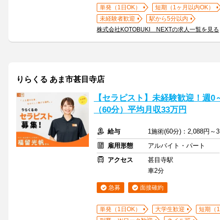
単発（1日OK）
短期（1ヶ月以内OK）
未経験者歓迎
駅から5分以内
株式会社KOTOBUKI NEXTの求人一覧を見る
りらくる あま市甚目寺店
【セラピスト】未経験歓迎！週0～5
（60分）平均月収33万円
給与
1施術(60分)：2,088円～3
雇用形態
アルバイト・パート
アクセス
甚目寺駅
車2分
急募
面接確約
単発（1日OK）
大学生歓迎
短期（