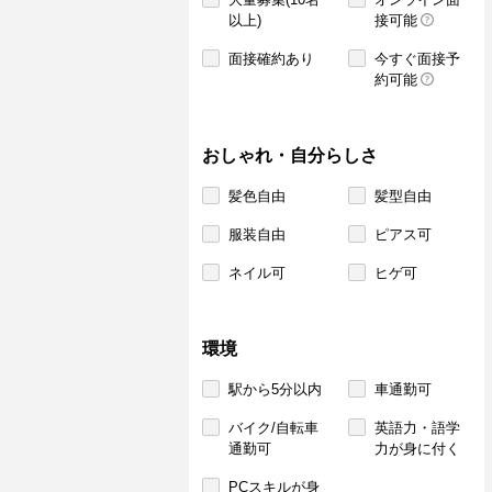
以上)
接可能
面接確約あり
今すぐ面接予
約可能
おしゃれ・自分らしさ
髪色自由
髪型自由
服装自由
ピアス可
ネイル可
ヒゲ可
環境
駅から5分以内
車通勤可
バイク/自転車
英語力・語学
通勤可
力が身に付く
PCスキルが身