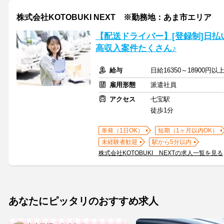
株式会社KOTOBUKI NEXT ※勤務地：あま市エリア
【配送ドライバー】[登録制]日払
高収入案件たくさん♪
給与
日給16350～18900円
雇用形態
派遣社員
アクセス
七宝駅
徒歩1分
単発（1日OK）
短期（1ヶ月以内OK）
未経験者歓迎
駅から5分以内
株式会社KOTOBUKI NEXTの求人一覧を見る
あなたにピッタリのおすすめ求人