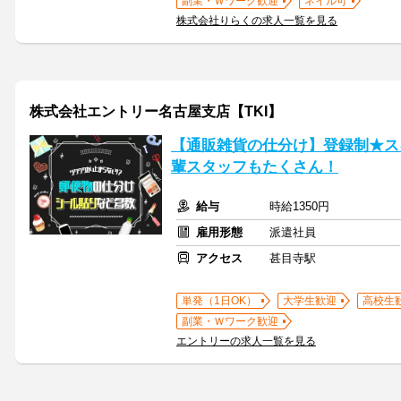
副業・Ｗワーク歓迎
ネイル可
株式会社りらくの求人一覧を見る
株式会社エントリー名古屋支店【TKI】
【通販雑貨の仕分け】登録制★ス
輩スタッフもたくさん！
給与
時給1350円
雇用形態
派遣社員
アクセス
甚目寺駅
単発（1日OK）
大学生歓迎
高校生
副業・Ｗワーク歓迎
エントリーの求人一覧を見る