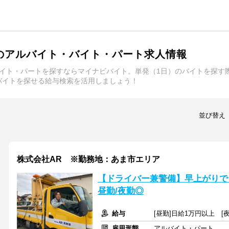
のアルバイト・バイト・パート求人情報
バイト・パートを探すならマイナビバイト。単発（1日）のバイトを探す
バイトを探せる給与検索を活用しましょう！
並び替え
株式会社AR ※勤務地：あま市エリア
【ドライバー兼警備】早上がりでも
昼勤/夜勤◎
給与
[昼勤]日給1万円以上 [夜
雇用形態
アルバイト・パート