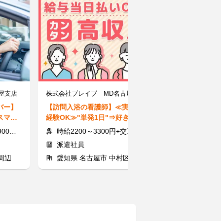
屋支店
株式会社ブレイブ MD名古屋支店/MD23
バー】
【訪問入浴の看護師】≪実務未
【交通誘導警備
スマホ
経験OK≫"単発1日"⇒好きな
入社祝い金あり
◎
日・曜日で勤務★給与当日払い
日給保証！年齢
＋交通費
時給2200～3300円+交通費全額
[昼勤]日給1万円以上 [
派遣社員
アルバイト
周辺
愛知県 名古屋市 中村区
愛知県 名古