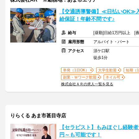
【交通誘導警備】≪日払いOK≫
給保証！年齢不問です♪
給与
[昼勤]日給1万円以上 [夜
雇用形態
アルバイト・パート
アクセス
須ケ口駅
徒歩1分
単発（1日OK）
大学生歓迎
短期（
副業・Ｗワーク歓迎
ネイル可
株式会社ＡＲの求人一覧を見る
りらくる あま市甚目寺店
【セラピスト】もみほぐし経験者大
円～も可能です！