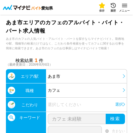
愛知県
保存
履歴
メニュー
あま市エリアのカフェのアルバイト・バイト・
パート求人情報
あま市のカフェの人気バイト・アルバイト・パートを探すならマイナビバイト。勤務地
や駅、職種等の検索だけではなく、こだわり条件検索を使ってカフェに関するお仕事を
簡単に検索できます。あま市のカフェのお仕事探しはマイナビバイトで検索！
1
検索結果
件
（最終更新日：2026年8月6日）
エリア/駅
あま市
カフェ
職種
選択してください
選択
こだわり
キーワード
検索
含まない