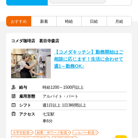
おすすめ
新着
時給
日給
月給
コメダ珈琲店 甚目寺森店
【コメダキッチン】勤務開始はご
相談に応じます！生活に合わせて
週1～勤務OK♪
給与
時給1200～1500円以上
雇用形態
アルバイト・パート
シフト
週1日以上 1日3時間以上
アクセス
七宝駅
車6分
大学生歓迎
副業・Ｗワーク歓迎
シルバー歓迎