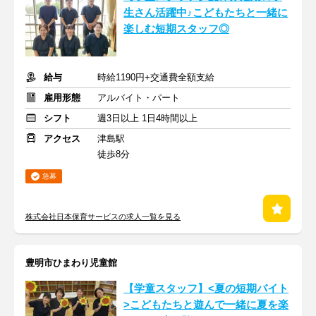
生さん活躍中♪こどもたちと一緒に
楽しむ短期スタッフ◎
給与
時給1190円+交通費全額支給
雇用形態
アルバイト・パート
シフト
週3日以上 1日4時間以上
アクセス
津島駅
徒歩8分
急募
株式会社日本保育サービスの求人一覧を見る
豊明市ひまわり児童館
【学童スタッフ】<夏の短期バイト
>こどもたちと遊んで一緒に夏を楽