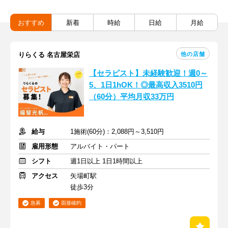
おすすめ
新着
時給
日給
月給
他の店舗
りらくる 名古屋栄店
【セラピスト】未経験歓迎！週0～
5、1日1hOK！◎最高収入3510円
（60分）平均月収33万円
給与
1施術(60分)：2,088円～3,510円
雇用形態
アルバイト・パート
シフト
週1日以上 1日1時間以上
アクセス
矢場町駅
徒歩3分
急募
面接確約