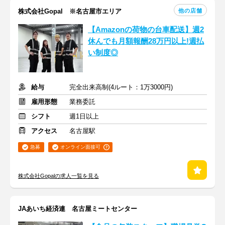
他の店舗
株式会社Gopal ※名古屋市エリア
【Amazonの荷物の台車配送】週2
休んでも月額報酬28万円以上!週払
い制度◎
給与
完全出来高制(4ルート：1万3000円)
雇用形態
業務委託
シフト
週1日以上
アクセス
名古屋駅
急募
オンライン面接可
株式会社Gopalの求人一覧を見る
JAあいち経済連 名古屋ミートセンター