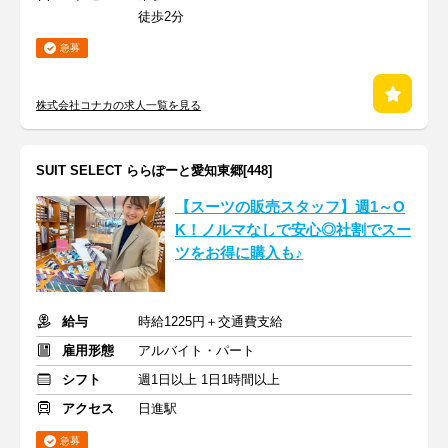
徒歩2分
急募
株式会社コナカの求人一覧を見る
SUIT SELECT ららぽーと愛知東郷[448]
【スーツの販売スタッフ】週1～O
K！ノルマなしで安心◎社割でスー
ツをお得に購入も♪
給与
時給1225円＋交通費支給
雇用形態
アルバイト・パート
シフト
週1日以上 1日1時間以上
アクセス
日進駅
急募