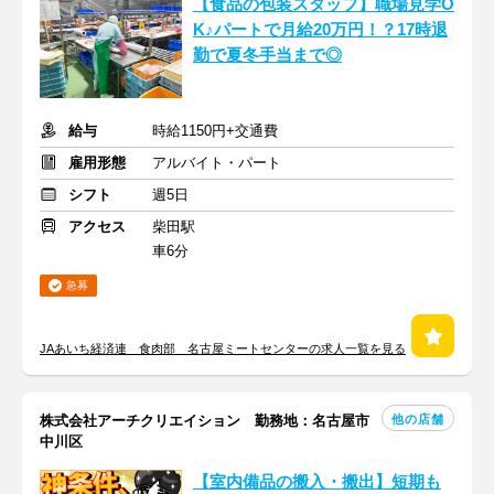
【食品の包装スタッフ】職場見学O
K♪パートで月給20万円！？17時退
勤で夏冬手当まで◎
給与
時給1150円+交通費
雇用形態
アルバイト・パート
シフト
週5日
アクセス
柴田駅
車6分
急募
JAあいち経済連 食肉部 名古屋ミートセンターの求人一覧を見る
他の店舗
株式会社アーチクリエイション 勤務地：名古屋市
中川区
【室内備品の搬入・搬出】短期も