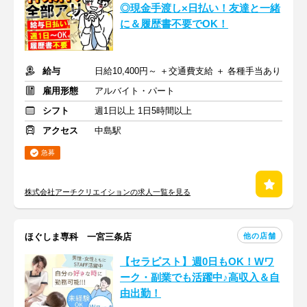
◎現金手渡し×日払い！友達と一緒
に＆履歴書不要でOK！
給与
日給10,400円～ ＋交通費支給 ＋ 各種手当あり
雇用形態
アルバイト・パート
シフト
週1日以上 1日5時間以上
アクセス
中島駅
急募
株式会社アーチクリエイションの求人一覧を見る
他の店舗
ほぐしま専科 一宮三条店
【セラピスト】週0日もOK！Wワ
ーク・副業でも活躍中♪高収入＆自
由出勤！