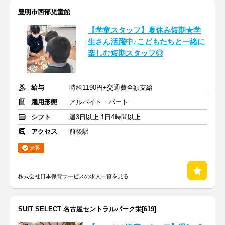
豊明市西部児童館
【学童スタッフ】夏休み短期★学
生さん活躍中♪こどもたちと一緒に
楽しむ短期スタッフ◎
給与
時給1190円+交通費全額支給
雇用形態
アルバイト・パート
シフト
週3日以上 1日4時間以上
アクセス
前後駅
急募
株式会社日本保育サービスの求人一覧を見る
SUIT SELECT 名古屋セントラルパーク栄[619]