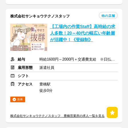
他の店舗
株式会社サンキョウテクノスタッフ
【工場内の作業Staff】高時給の求
人多数！20～40代の幅広い年齢層
が活躍中！《登録制》
給与
時給1600円～2000円＋交通費支給 ※日払い可能（各種手当あり）
雇用形態
派遣社員
シフト
アクセス
豊橋駅
徒歩0分
急募
株式会社サンキョウテクノスタッフ 豊橋営業所の求人一覧を見る