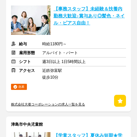
【事務スタッフ】未経験＆扶養内
勤務大歓迎♪賞与あり◎髪色・ネイ
ル・ピアス自由！
給与
時給1180円～
雇用形態
アルバイト・パート
シフト
週3日以上 1日5時間以上
アクセス
近鉄弥富駅
徒歩10分
急募
株式会社大倭コーポレーションの求人一覧を見る
津島市中央児童館
【学童スタッフ】夏休み短期★学