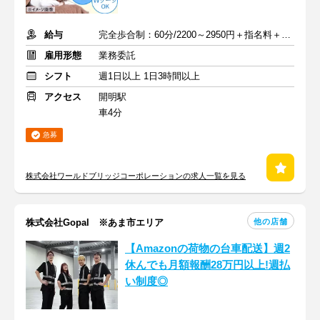
給与
完全歩合制：60分/2200～2950円＋指名料＋インセンティブ
雇用形態
業務委託
シフト
週1日以上 1日3時間以上
アクセス
開明駅
車4分
急募
株式会社ワールドブリッジコーポレーションの求人一覧を見る
他の店舗
株式会社Gopal ※あま市エリア
【Amazonの荷物の台車配送】週2
休んでも月額報酬28万円以上!週払
い制度◎