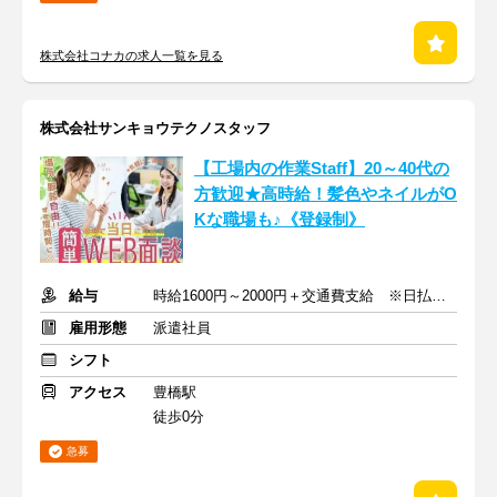
株式会社コナカの求人一覧を見る
株式会社サンキョウテクノスタッフ
【工場内の作業Staff】20～40代の
方歓迎★高時給！髪色やネイルがO
Kな職場も♪《登録制》
給与
時給1600円～2000円＋交通費支給 ※日払い可能（各種手当あり）
雇用形態
派遣社員
シフト
アクセス
豊橋駅
徒歩0分
急募