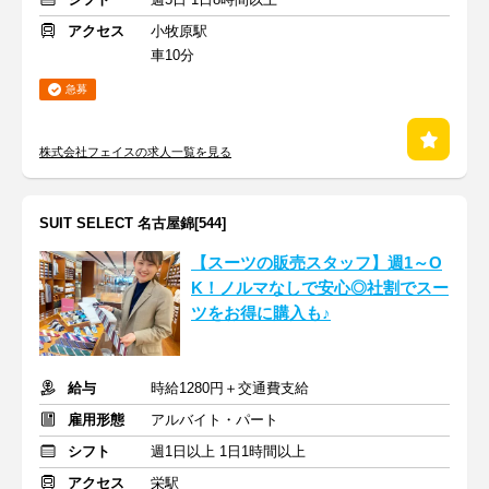
アクセス
小牧原駅
車10分
急募
株式会社フェイスの求人一覧を見る
SUIT SELECT 名古屋錦[544]
【スーツの販売スタッフ】週1～O
K！ノルマなしで安心◎社割でスー
ツをお得に購入も♪
給与
時給1280円＋交通費支給
雇用形態
アルバイト・パート
シフト
週1日以上 1日1時間以上
アクセス
栄駅