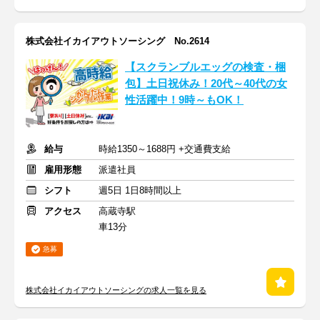
株式会社イカイアウトソーシング No.2614
【スクランブルエッグの検査・梱
包】土日祝休み！20代～40代の女
性活躍中！9時～もOK！
給与
時給1350～1688円 +交通費支給
雇用形態
派遣社員
シフト
週5日 1日8時間以上
アクセス
高蔵寺駅
車13分
急募
株式会社イカイアウトソーシングの求人一覧を見る