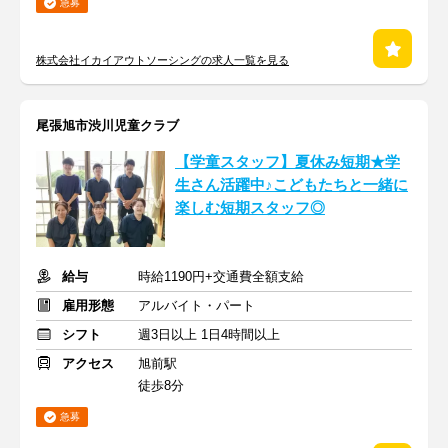
急募
株式会社イカイアウトソーシングの求人一覧を見る
尾張旭市渋川児童クラブ
【学童スタッフ】夏休み短期★学
生さん活躍中♪こどもたちと一緒に
楽しむ短期スタッフ◎
給与
時給1190円+交通費全額支給
雇用形態
アルバイト・パート
シフト
週3日以上 1日4時間以上
アクセス
旭前駅
徒歩8分
急募