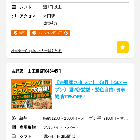
シフト
週1日以上
アクセス
木田駅
徒歩4分
急募
オンライン面接可
株式会社Gopalの求人一覧を見る
吉野家 山王橋店[043445 ]
【吉野家スタッフ】《9月上旬オー
プン》週2◎髪型・髪色自由♪食事
補助70%OFF！
給与
時給1200～1500円＋オープン手当100円＋交通費(片道500円まで)
雇用形態
アルバイト・パート
シフト
週2日 1日3時間以上