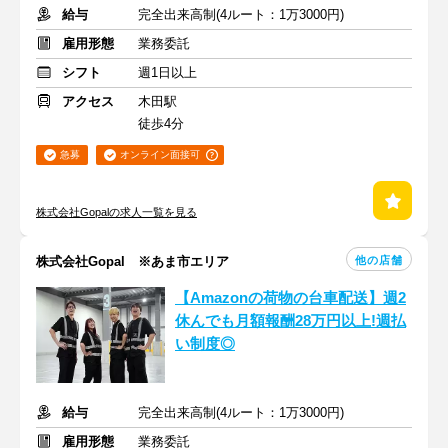
給与
完全出来高制(4ルート：1万3000円)
雇用形態
業務委託
シフト
週1日以上
アクセス
木田駅
徒歩4分
急募
オンライン面接可
株式会社Gopalの求人一覧を見る
他の店舗
株式会社Gopal ※あま市エリア
【Amazonの荷物の台車配送】週2
休んでも月額報酬28万円以上!週払
い制度◎
給与
完全出来高制(4ルート：1万3000円)
雇用形態
業務委託