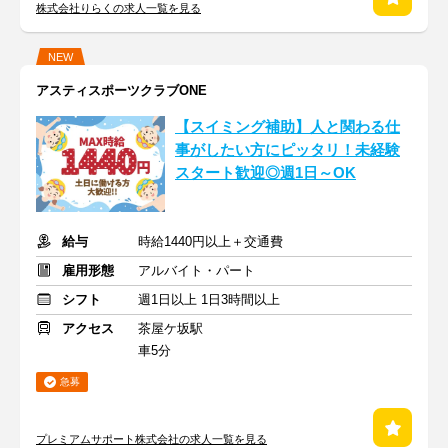
株式会社りらくの求人一覧を見る
NEW
アスティスポーツクラブONE
【スイミング補助】人と関わる仕
事がしたい方にピッタリ！未経験
スタート歓迎◎週1日～OK
給与
時給1440円以上＋交通費
雇用形態
アルバイト・パート
シフト
週1日以上 1日3時間以上
アクセス
茶屋ケ坂駅
車5分
急募
プレミアムサポート株式会社の求人一覧を見る