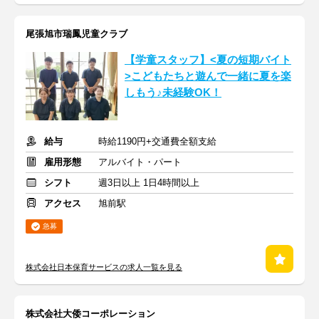
尾張旭市瑞鳳児童クラブ
【学童スタッフ】<夏の短期バイト
>こどもたちと遊んで一緒に夏を楽
しもう♪未経験OK！
給与
時給1190円+交通費全額支給
雇用形態
アルバイト・パート
シフト
週3日以上 1日4時間以上
アクセス
旭前駅
急募
株式会社日本保育サービスの求人一覧を見る
株式会社大倭コーポレーション