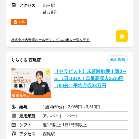
アクセス
山王駅
徒歩9分
急募
株式会社吉野家ホールディングスの求人一覧を見る
他の店舗
りらくる 西尾店
【セラピスト】未経験歓迎！週0～
5、1日1hOK！◎最高収入3510円
（60分）平均月収33万円
給与
1施術(60分)：2,088円～3,510円
雇用形態
アルバイト・パート
シフト
週1日以上 1日1時間以上
アクセス
西尾駅