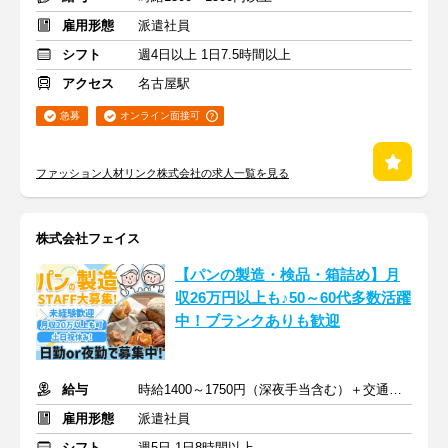
雇用形態
派遣社員
シフト
週4日以上 1日7.5時間以上
アクセス
名古屋駅
急募
オンライン面接可
ファッション人材リンク株式会社の求人一覧を見る
株式会社フェイス
【パンの製造・検品・箱詰め】月
収26万円以上も♪50～60代多数活躍
中！ブランクありも歓迎
給与
時給1400～1750円（深夜手当含む）＋交通費規定支給
雇用形態
派遣社員
シフト
週5日 1日8時間以上