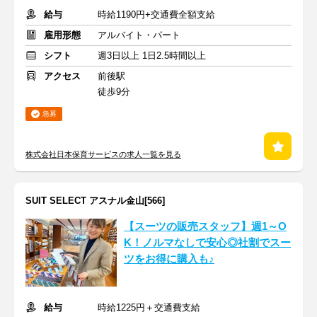
給与
時給1190円+交通費全額支給
雇用形態
アルバイト・パート
シフト
週3日以上 1日2.5時間以上
アクセス
前後駅
徒歩9分
急募
株式会社日本保育サービスの求人一覧を見る
SUIT SELECT アスナル金山[566]
【スーツの販売スタッフ】週1～O
K！ノルマなしで安心◎社割でスー
ツをお得に購入も♪
給与
時給1225円＋交通費支給