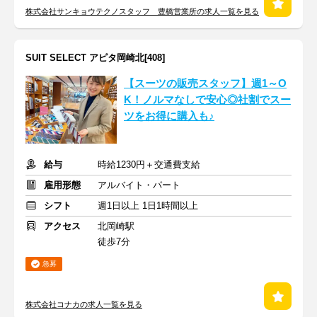
株式会社サンキョウテクノスタッフ 豊橋営業所の求人一覧を見る
SUIT SELECT アピタ岡崎北[408]
【スーツの販売スタッフ】週1～O
K！ノルマなしで安心◎社割でスー
ツをお得に購入も♪
給与
時給1230円＋交通費支給
雇用形態
アルバイト・パート
シフト
週1日以上 1日1時間以上
アクセス
北岡崎駅
徒歩7分
急募
株式会社コナカの求人一覧を見る