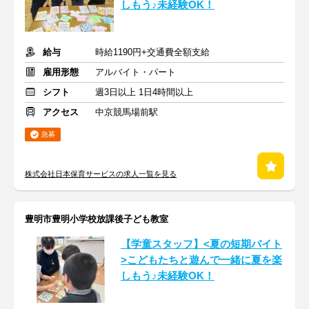
しもう♪未経験OK！
給与
時給1190円+交通費全額支給
雇用形態
アルバイト・パート
シフト
週3日以上 1日4時間以上
アクセス
中京競馬場前駅
急募
株式会社日本保育サービスの求人一覧を見る
豊明市豊明小学校放課後子ども教室
【学童スタッフ】<夏の短期バイト
>こどもたちと遊んで一緒に夏を楽
しもう♪未経験OK！