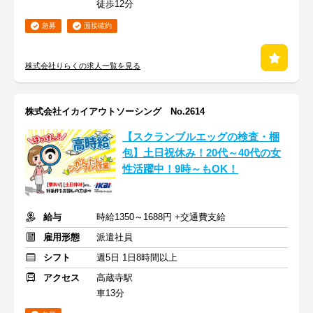
徒歩12分
急募
面接確約
株式会社りらくの求人一覧を見る
株式会社イカイアウトソーシング No.2614
【スクランブルエッグの検査・梱
包】土日祝休み！20代～40代の女
性活躍中！9時～もOK！
給与
時給1350～1688円 +交通費支給
雇用形態
派遣社員
シフト
週5日 1日8時間以上
アクセス
高蔵寺駅
車13分