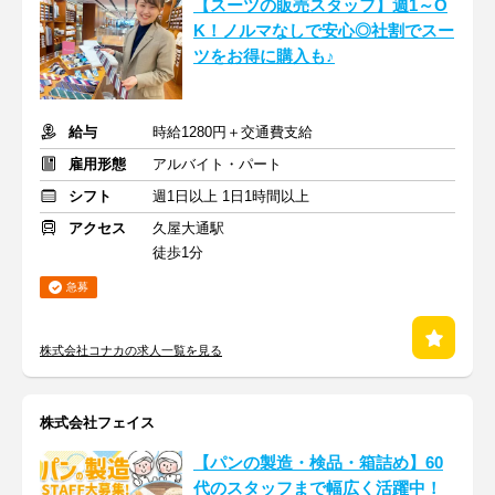
【スーツの販売スタッフ】週1～O
K！ノルマなしで安心◎社割でスー
ツをお得に購入も♪
給与
時給1280円＋交通費支給
雇用形態
アルバイト・パート
シフト
週1日以上 1日1時間以上
アクセス
久屋大通駅
徒歩1分
急募
株式会社コナカの求人一覧を見る
株式会社フェイス
【パンの製造・検品・箱詰め】60
代のスタッフまで幅広く活躍中！