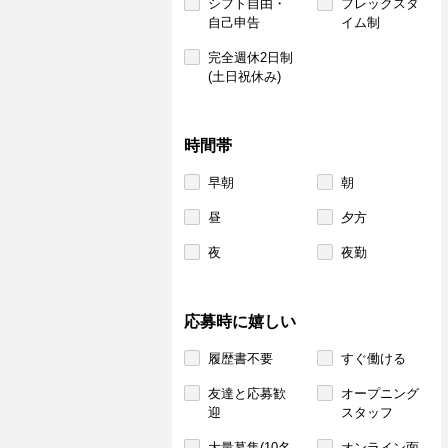
シフト自由・
フレックスタ
自己申告
イム制
完全週休2日制
(土日祝休み)
時間帯
早朝
朝
昼
夕方
夜
夜勤
応募時に嬉しい
履歴書不要
すぐ働ける
友達と応募歓
オープニング
迎
スタッフ
大量募集(10名
オンライン面