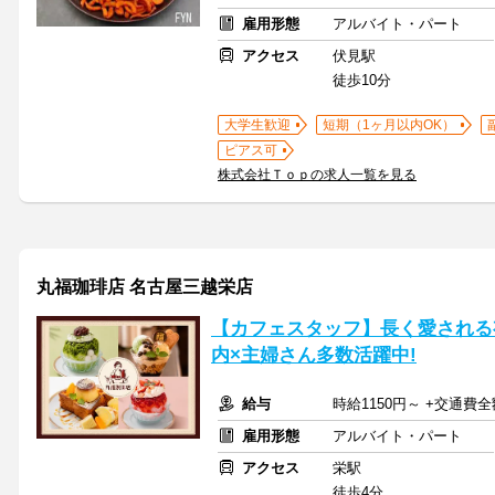
雇用形態
アルバイト・パート
アクセス
伏見駅
徒歩10分
大学生歓迎
短期（1ヶ月以内OK）
ピアス可
株式会社Ｔｏｐの求人一覧を見る
丸福珈琲店 名古屋三越栄店
【カフェスタッフ】長く愛される有
内×主婦さん多数活躍中!
給与
時給1150円～ +交通費
雇用形態
アルバイト・パート
アクセス
栄駅
徒歩4分