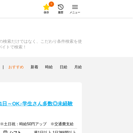
0
保存
履歴
メニュー
等の検索だけではなく、こだわり条件検索を使
バイトで検索！
|
おすすめ
新着
時給
日給
月給
1日～OK♪学生さん多数◎未経験
上 ※土日祝：時給50円アップ ※交通費支給
シフト
週1日以上 1日3時間以上