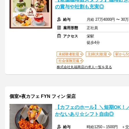
の賞与や社割も充実◎
給与
月給 27万4000円 〜 3
雇用形態
正社員
アクセス
栄駅
徒歩4分
未経験者歓迎
主婦(夫)歓迎
駅から5
社会保険完備
株式会社丸福商店の求人一覧を見る
個室×夜カフェ FYN フィン 栄店
【カフェのホール】＼短期OK！
かないあり☆シフト自由◎
給与
時給1250～1500円 ＋