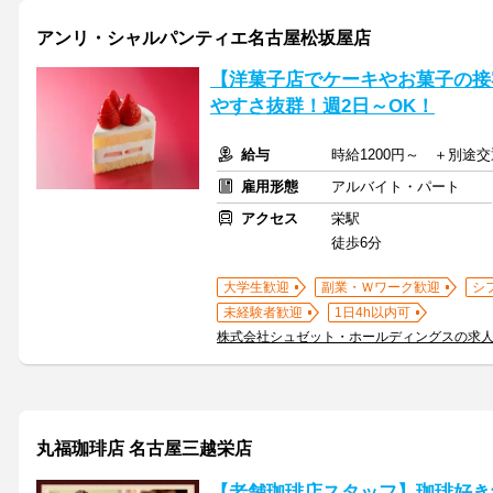
アンリ・シャルパンティエ名古屋松坂屋店
【洋菓子店でケーキやお菓子の接
やすさ抜群！週2日～OK！
給与
時給1200円～ ＋別途
雇用形態
アルバイト・パート
アクセス
栄駅
徒歩6分
大学生歓迎
副業・Ｗワーク歓迎
シ
未経験者歓迎
1日4h以内可
株式会社シュゼット・ホールディングスの求
丸福珈琲店 名古屋三越栄店
【老舗珈琲店スタッフ】珈琲好き