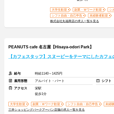
大学生歓迎
副業・Ｗワーク歓迎
シ
シフト自由・自己申告
未経験者歓迎
株式会社丸福商店の求人一覧を見る
PEANUTS cafe 名古屋【Hisaya-odori Park】
【カフェスタッフ】スヌーピーをテーマにしたカフェ
給与
時給1140～1425円
雇用形態
アルバイト・パート
シフト
アクセス
栄駅
徒歩1分
大学生歓迎
副業・Ｗワーク歓迎
シフト自由・自己申告
未経
三井ショッピングパークアーバン店舗の求人一覧を見る