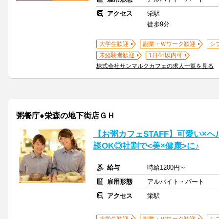
アクセス
栄駅
徒歩9分
大学生歓迎
副業・Ｗワーク歓迎
シ
未経験者歓迎
1日4h以内可
株式会社サンマルクカフェの求人一覧を見る
粥餐庁●栄森の地下街店ＧＨ
【お粥カフェSTAFF】可愛い×ヘ
談OK◎社割で<美×健康>に♪
給与
時給1200円～
雇用形態
アルバイト・パート
アクセス
栄駅