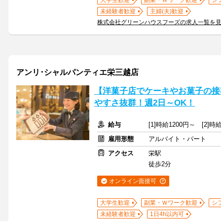
大学生歓迎
副業・Ｗワーク歓迎
シ
未経験者歓迎
主婦(夫)歓迎
株式会社グリーンハウスフーズの求人一覧を
アンリ･シャルパンティエ栄三越店
【洋菓子店でケーキやお菓子の接
やすさ抜群！週2日～OK！
給与
[1]時給1200円～ [2
雇用形態
アルバイト・パート
アクセス
栄駅
徒歩2分
オンライン面接可
大学生歓迎
副業・Ｗワーク歓迎
シ
未経験者歓迎
1日4h以内可