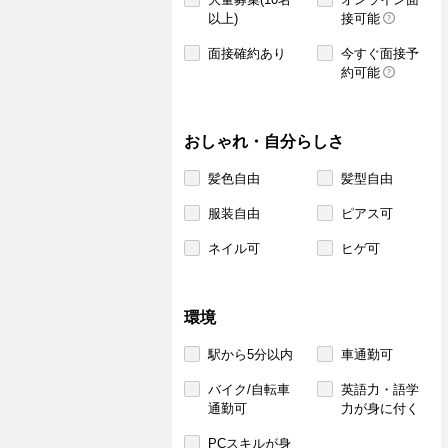
以上)
接可能
面接確約あり
今すぐ面接予
約可能
おしゃれ・自分らしさ
髪色自由
髪型自由
服装自由
ピアス可
ネイル可
ヒゲ可
環境
駅から5分以内
車通勤可
バイク/自転車
英語力・語学
通勤可
力が身に付く
PCスキルが身