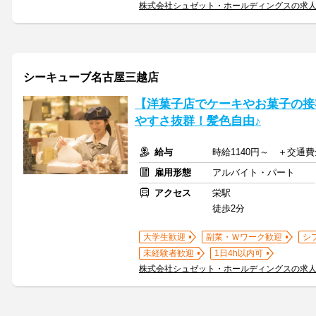
株式会社シュゼット・ホールディングスの求
シーキューブ名古屋三越店
【洋菓子店でケーキやお菓子の接
やすさ抜群！髪色自由♪
給与
時給1140円～ ＋交通
雇用形態
アルバイト・パート
アクセス
栄駅
徒歩2分
大学生歓迎
副業・Ｗワーク歓迎
シ
未経験者歓迎
1日4h以内可
株式会社シュゼット・ホールディングスの求