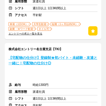
雇用形態
派遣社員
シフト
週1日以上 1日3時間以上
アクセス
平針駅
単発（1日OK）
大学生歓迎
短期（1ヶ月以内OK）
副業・Ｗワーク歓迎
ネイル可
エントリーの求人一覧を見る
株式会社エントリー名古屋支店【TKI】
【宅配物の仕分け】登録制★初バイト・未経験・友達と
一緒に！宅配物の仕分け◎
給与
時給1300円
雇用形態
派遣社員
シフト
週1日以上 1日3時間以上
アクセス
平針駅