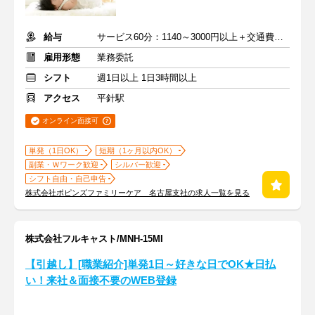
給与
サービス60分：1140～3000円以上＋交通費全額支給
雇用形態
業務委託
シフト
週1日以上 1日3時間以上
アクセス
平針駅
オンライン面接可
単発（1日OK）
短期（1ヶ月以内OK）
副業・Ｗワーク歓迎
シルバー歓迎
シフト自由・自己申告
株式会社ポピンズファミリーケア 名古屋支社の求人一覧を見る
株式会社フルキャスト/MNH-15MI
【引越し】[職業紹介]単発1日～好きな日でOK★日払
い！来社＆面接不要のWEB登録