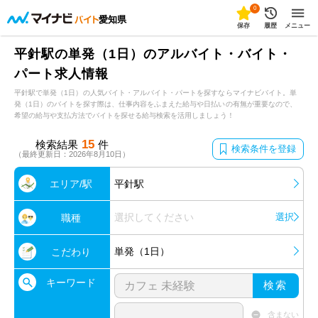
0
愛知県
保存
履歴
メニュー
平針駅の単発（1日）のアルバイト・バイト・
パート求人情報
平針駅で単発（1日）の人気バイト・アルバイト・パートを探すならマイナビバイト。単
発（1日）のバイトを探す際は、仕事内容をふまえた給与や日払いの有無が重要なので、
希望の給与や支払方法でバイトを探せる給与検索を活用しましょう！
15
検索結果
件
検索条件を登録
（最終更新日：2026年8月10日）
エリア/駅
平針駅
選択してください
選択
職種
単発（1日）
こだわり
キーワード
検索
含まない