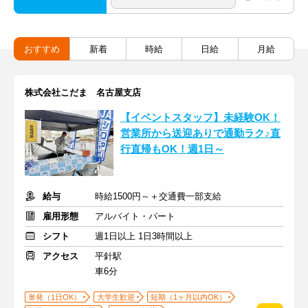
おすすめ
新着
時給
日給
月給
株式会社こだま 名古屋支店
【イベントスタッフ】未経験OK！
営業所から送迎ありで通勤ラク♪直
行直帰もOK！週1日～
給与
時給1500円～＋交通費一部支給
雇用形態
アルバイト・パート
シフト
週1日以上 1日3時間以上
アクセス
平針駅
車6分
単発（1日OK）
大学生歓迎
短期（1ヶ月以内OK）