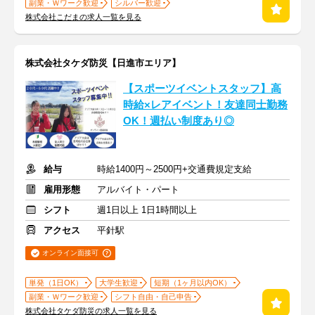
副業・Ｗワーク歓迎
シルバー歓迎
株式会社こだまの求人一覧を見る
株式会社タケダ防災【日進市エリア】
【スポーツイベントスタッフ】高
時給×レアイベント！友達同士勤務
OK！週払い制度あり◎
給与
時給1400円～2500円+交通費規定支給
雇用形態
アルバイト・パート
シフト
週1日以上 1日1時間以上
アクセス
平針駅
オンライン面接可
単発（1日OK）
大学生歓迎
短期（1ヶ月以内OK）
副業・Ｗワーク歓迎
シフト自由・自己申告
株式会社タケダ防災の求人一覧を見る