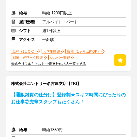
給与
時給 1200円以上
雇用形態
アルバイト・パート
シフト
週1日以上
アクセス
平針駅
単発（1日OK）
大学生歓迎
短期（1ヶ月以内OK）
副業・Ｗワーク歓迎
シルバー歓迎
株式会社フルキャスト 中部支社の求人一覧を見る
株式会社エントリー名古屋支店【TKI】
【通販雑貨の仕分け】登録制★スキマ時間にぴったりの
お仕事◎先輩スタッフもたくさん！
給与
時給1350円