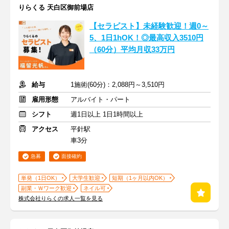
りらくる 天白区御前場店
【セラピスト】未経験歓迎！週0～
5、1日1hOK！◎最高収入3510円
（60分）平均月収33万円
給与
1施術(60分)：2,088円～3,510円
雇用形態
アルバイト・パート
シフト
週1日以上 1日1時間以上
アクセス
平針駅
車3分
急募
面接確約
単発（1日OK）
大学生歓迎
短期（1ヶ月以内OK）
副業・Ｗワーク歓迎
ネイル可
株式会社りらくの求人一覧を見る