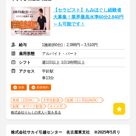
【セラピスト】もみほぐし経験者
大募集！業界最高水準60分2,840円
～も可能です！
給与
1施術(60分)：2,088円～3,510円
雇用形態
アルバイト・パート
シフト
週1日以上 1日1時間以上
アクセス
平針駅
車13分
急募
面接確約
単発（1日OK）
大学生歓迎
短期（1ヶ月以内OK）
副業・Ｗワーク歓迎
ネイル可
株式会社りらくの求人一覧を見る
株式会社サカイ引越センター 名古屋東支社 ※2025年5月リ