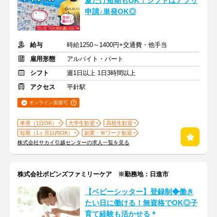
夏だけ短期もOK！シフトはアプリ
申請♪単発OK◎
給与
時給1250～1400円+交通費・他手当
雇用形態
アルバイト・パート
シフト
週1日以上 1日3時間以上
アクセス
平針駅
オンライン面接可
単発（1日OK）
大学生歓迎
高校生歓迎
短期（1ヶ月以内OK）
副業・Ｗワーク歓迎
株式会社サカイ引越センターの求人一覧を見る
株式会社ポピンズファミリーケア ※勤務地：日進市
【ベビーシッター】登録制◆働き
たい日に働ける！無資格でOK◎子
育て経験も活かせる＊