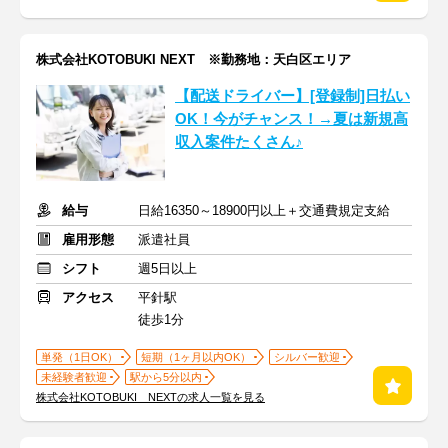
株式会社KOTOBUKI NEXT ※勤務地：天白区エリア
【配送ドライバー】[登録制]日払い
OK！今がチャンス！→夏は新規高
収入案件たくさん♪
給与
日給16350～18900円以上＋交通費規定支給
雇用形態
派遣社員
シフト
週5日以上
アクセス
平針駅
徒歩1分
単発（1日OK）
短期（1ヶ月以内OK）
シルバー歓迎
未経験者歓迎
駅から5分以内
株式会社KOTOBUKI NEXTの求人一覧を見る