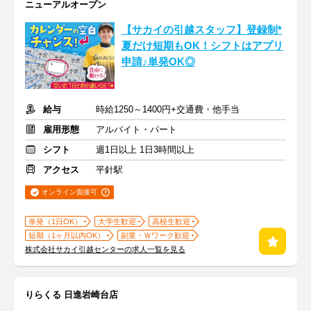
ニューアルオープン
【サカイの引越スタッフ】登録制*
夏だけ短期もOK！シフトはアプリ
申請♪単発OK◎
給与
時給1250～1400円+交通費・他手当
雇用形態
アルバイト・パート
シフト
週1日以上 1日3時間以上
アクセス
平針駅
オンライン面接可
単発（1日OK）
大学生歓迎
高校生歓迎
短期（1ヶ月以内OK）
副業・Ｗワーク歓迎
株式会社サカイ引越センターの求人一覧を見る
りらくる 日進岩崎台店