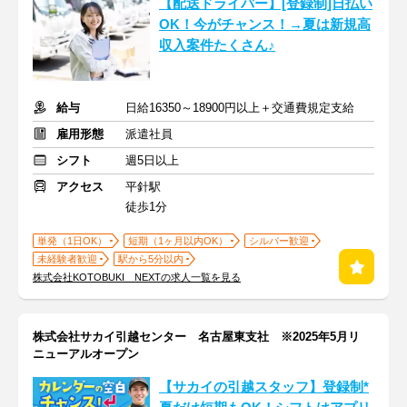
【配送ドライバー】[登録制]日払い
OK！今がチャンス！→夏は新規高
収入案件たくさん♪
給与
日給16350～18900円以上＋交通費規定支給
雇用形態
派遣社員
シフト
週5日以上
アクセス
平針駅
徒歩1分
単発（1日OK）
短期（1ヶ月以内OK）
シルバー歓迎
未経験者歓迎
駅から5分以内
株式会社KOTOBUKI NEXTの求人一覧を見る
株式会社サカイ引越センター 名古屋東支社 ※2025年5月リ
ニューアルオープン
【サカイの引越スタッフ】登録制*