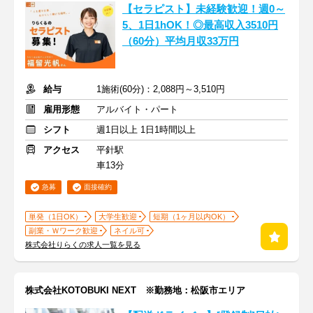
【セラピスト】未経験歓迎！週0～
5、1日1hOK！◎最高収入3510円
（60分）平均月収33万円
給与
1施術(60分)：2,088円～3,510円
雇用形態
アルバイト・パート
シフト
週1日以上 1日1時間以上
アクセス
平針駅
車13分
急募
面接確約
単発（1日OK）
大学生歓迎
短期（1ヶ月以内OK）
副業・Ｗワーク歓迎
ネイル可
株式会社りらくの求人一覧を見る
株式会社KOTOBUKI NEXT ※勤務地：松阪市エリア