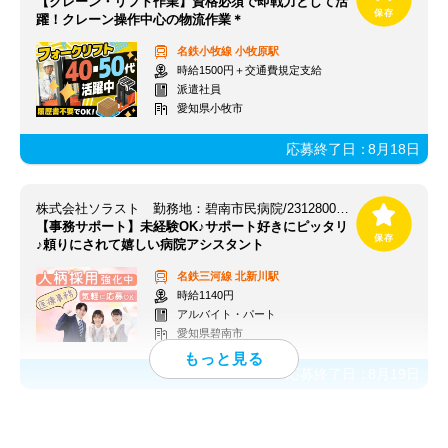
【クレーン・リフト作業】資格必須で即戦力として活
躍！クレーン操作中心の物流作業＊
名鉄小牧線
小牧原駅
時給1500円＋交通費規定支給
派遣社員
愛知県小牧市
応募終了日：
8月18日
株式会社ソラスト 勤務地：碧南市民病院/2312800564-026
【事務サポート】未経験OK♪サポート好きにピッタリ
♪頼りにされて嬉しい病院アシスタント
名鉄三河線
北新川駅
時給1140円
アルバイト・パート
愛知県碧南市
応募終了日：
8月19日