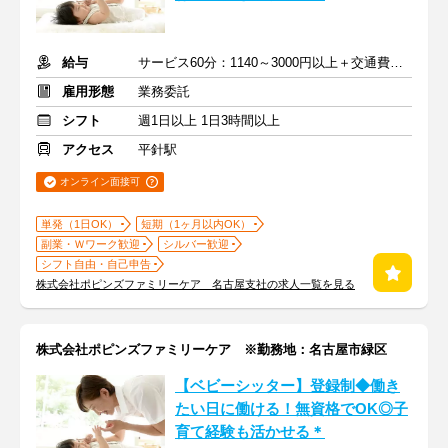
給与
サービス60分：1140～3000円以上＋交通費全額支給
雇用形態
業務委託
シフト
週1日以上 1日3時間以上
アクセス
平針駅
オンライン面接可
単発（1日OK）
短期（1ヶ月以内OK）
副業・Ｗワーク歓迎
シルバー歓迎
シフト自由・自己申告
株式会社ポピンズファミリーケア 名古屋支社の求人一覧を見る
株式会社ポピンズファミリーケア ※勤務地：名古屋市緑区
【ベビーシッター】登録制◆働き
たい日に働ける！無資格でOK◎子
育て経験も活かせる＊