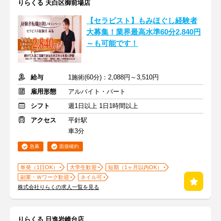
りらくる 天白区御前場店
【セラピスト】もみほぐし経験者
大募集！業界最高水準60分2,840円
～も可能です！
給与
1施術(60分)：2,088円～3,510円
雇用形態
アルバイト・パート
シフト
週1日以上 1日1時間以上
アクセス
平針駅
車3分
急募
面接確約
単発（1日OK）
大学生歓迎
短期（1ヶ月以内OK）
副業・Ｗワーク歓迎
ネイル可
株式会社りらくの求人一覧を見る
りらくる 日進岩崎台店