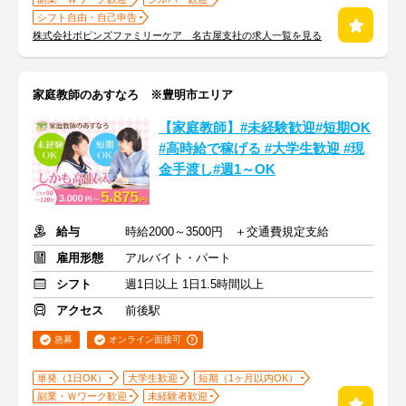
シフト自由・自己申告
株式会社ポピンズファミリーケア 名古屋支社の求人一覧を見る
家庭教師のあすなろ ※豊明市エリア
【家庭教師】#未経験歓迎#短期OK
#高時給で稼げる #大学生歓迎 #現
金手渡し#週1～OK
給与
時給2000～3500円 ＋交通費規定支給
雇用形態
アルバイト・パート
シフト
週1日以上 1日1.5時間以上
アクセス
前後駅
急募
オンライン面接可
単発（1日OK）
大学生歓迎
短期（1ヶ月以内OK）
副業・Ｗワーク歓迎
未経験者歓迎