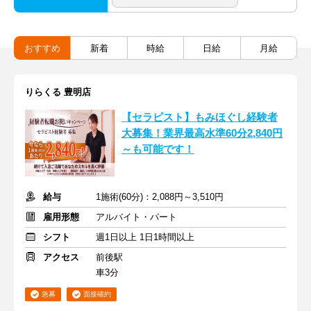
おすすめ
新着
時給
日給
月給
りらくる 豊明店
【セラピスト】もみほぐし経験者
大募集！業界最高水準60分2,840円
～も可能です！
給与
1施術(60分)：2,088円～3,510円
雇用形態
アルバイト・パート
シフト
週1日以上 1日1時間以上
アクセス
前後駅
車3分
急募
面接確約