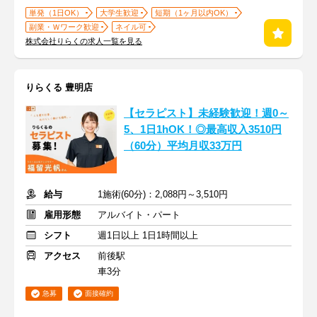
単発（1日OK）
大学生歓迎
短期（1ヶ月以内OK）
副業・Ｗワーク歓迎
ネイル可
株式会社りらくの求人一覧を見る
りらくる 豊明店
【セラピスト】未経験歓迎！週0～
5、1日1hOK！◎最高収入3510円
（60分）平均月収33万円
給与
1施術(60分)：2,088円～3,510円
雇用形態
アルバイト・パート
シフト
週1日以上 1日1時間以上
アクセス
前後駅
車3分
急募
面接確約