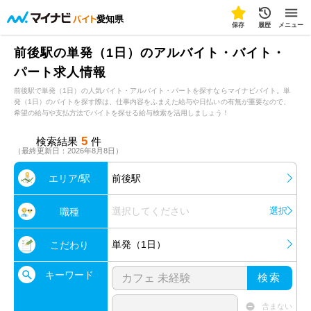
愛知県
保存
履歴
メニュー
前後駅の単発（1日）のアルバイト・バイト・
パート求人情報
前後駅で単発（1日）の人気バイト・アルバイト・パートを探すならマイナビバイト。単
発（1日）のバイトを探す際は、仕事内容をふまえた給与や日払いの有無が重要なので、
希望の給与や支払方法でバイトを探せる給与検索を活用しましょう！
5
検索結果
件
（最終更新日：2026年8月8日）
エリア/駅
前後駅
選択してください
選択
職種
単発（1日）
こだわり
キーワード
検索
含まない