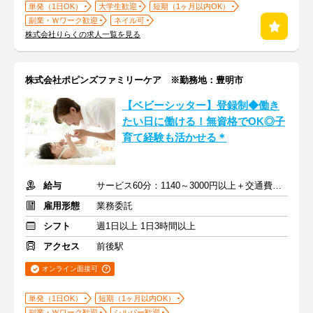
単発（1日OK）
大学生歓迎
短期（1ヶ月以内OK）
副業・Ｗワーク歓迎
ネイル可
株式会社りらくの求人一覧を見る
株式会社ポピンズファミリーケア ※勤務地：豊明市
【ベビーシッター】登録制◆働き
たい日に働ける！無資格でOK◎子
育て経験も活かせる＊
給与
サービス60分：1140～3000円以上＋交通費全額支給
雇用形態
業務委託
シフト
週1日以上 1日3時間以上
アクセス
前後駅
オンライン面接可
単発（1日OK）
短期（1ヶ月以内OK）
副業・Ｗワーク歓迎
シルバー歓迎