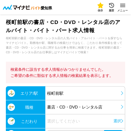
愛知県
保存
履歴
メニュー
桜町前駅の書店・CD・DVD・レンタル店のア
ルバイト・バイト・パート求人情報
桜町前駅の書店・CD・DVD・レンタル店の人気バイト・アルバイト・パートを探すなら
マイナビバイト。勤務地や駅、職種等の検索だけではなく、こだわり条件検索を使って
書店・CD・DVD・レンタル店に関するお仕事を簡単に検索できます。桜町前駅の書店・
CD・DVD・レンタル店のお仕事探しはマイナビバイトで検索！
検索条件に該当する求人情報がみつかりませんでした。
ご希望の条件に類似する求人情報の検索結果を表示します。
エリア/駅
桜町前駅
書店・CD・DVD・レンタル店
職種
選択してください
選択
こだわり