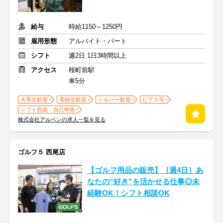
給与
時給1150～1250円
雇用形態
アルバイト・パート
シフト
週2日 1日3時間以上
アクセス
桜町前駅
車5分
大学生歓迎
高校生歓迎
シルバー歓迎
ピアス可
シフト自由・自己申告
株式会社アルペンの求人一覧を見る
ゴルフ５ 西尾店
【ゴルフ用品の販売】［週4日］あ
なたの“好き”を活かせる仕事◎未
経験OK！シフト相談OK