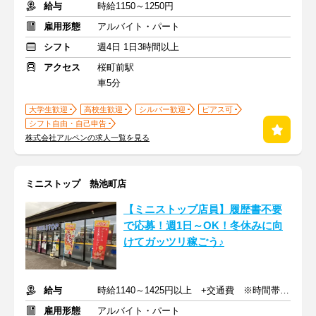
給与
時給1150～1250円
雇用形態
アルバイト・パート
シフト
週4日 1日3時間以上
アクセス
桜町前駅
車5分
大学生歓迎
高校生歓迎
シルバー歓迎
ピアス可
シフト自由・自己申告
株式会社アルペンの求人一覧を見る
ミニストップ 熱池町店
【ミニストップ店員】履歴書不要
で応募！週1日～OK！冬休みに向
けてガッツリ稼ごう♪
給与
時給1140～1425円以上 +交通費 ※時間帯によって変動あり
雇用形態
アルバイト・パート