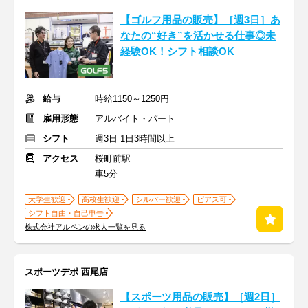
【ゴルフ用品の販売】［週3日］あ
なたの“好き”を活かせる仕事◎未
経験OK！シフト相談OK
給与
時給1150～1250円
雇用形態
アルバイト・パート
シフト
週3日 1日3時間以上
アクセス
桜町前駅
車5分
大学生歓迎
高校生歓迎
シルバー歓迎
ピアス可
シフト自由・自己申告
株式会社アルペンの求人一覧を見る
スポーツデポ 西尾店
【スポーツ用品の販売】［週2日］