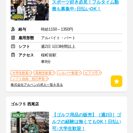
スポーツ好き必見！フルタイム勤
務も募集中♪日払いOK！
給与
時給1150～1350円
雇用形態
アルバイト・パート
シフト
週2日 1日3時間以上
アクセス
桜町前駅
車9分
大学生歓迎
高校生歓迎
シルバー歓迎
ピアス可
シフト自由・自己申告
株式会社アルペンの求人一覧を見る
ゴルフ５ 西尾店
【ゴルフ用品の販売】［週2日］ゴ
ルフの経験は無くてもOK！日払い
可♪大学生歓迎！