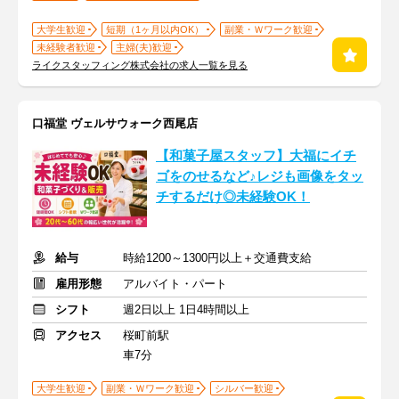
大学生歓迎
短期（1ヶ月以内OK）
副業・Ｗワーク歓迎
未経験者歓迎
主婦(夫)歓迎
ライクスタッフィング株式会社の求人一覧を見る
口福堂 ヴェルサウォーク西尾店
【和菓子屋スタッフ】大福にイチ
ゴをのせるなど♪レジも画像をタッ
チするだけ◎未経験OK！
給与
時給1200～1300円以上＋交通費支給
雇用形態
アルバイト・パート
シフト
週2日以上 1日4時間以上
アクセス
桜町前駅
車7分
大学生歓迎
副業・Ｗワーク歓迎
シルバー歓迎