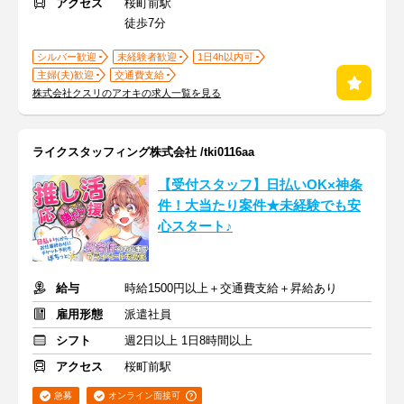
アクセス
桜町前駅
徒歩7分
シルバー歓迎
未経験者歓迎
1日4h以内可
主婦(夫)歓迎
交通費支給
株式会社クスリのアオキの求人一覧を見る
ライクスタッフィング株式会社 /tki0116aa
【受付スタッフ】日払いOK×神条
件！大当たり案件★未経験でも安
心スタート♪
給与
時給1500円以上＋交通費支給＋昇給あり
雇用形態
派遣社員
シフト
週2日以上 1日8時間以上
アクセス
桜町前駅
急募
オンライン面接可