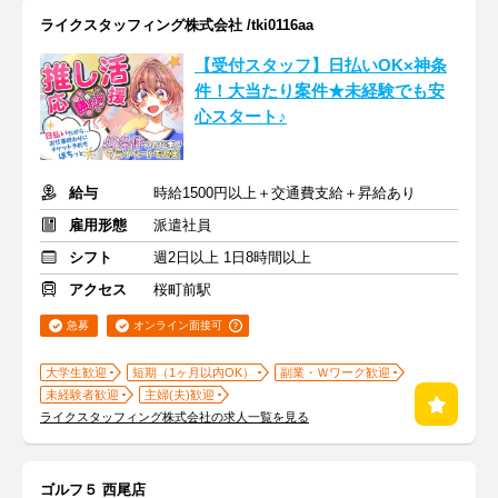
ライクスタッフィング株式会社 /tki0116aa
【受付スタッフ】日払いOK×神条
件！大当たり案件★未経験でも安
心スタート♪
給与
時給1500円以上＋交通費支給＋昇給あり
雇用形態
派遣社員
シフト
週2日以上 1日8時間以上
アクセス
桜町前駅
急募
オンライン面接可
大学生歓迎
短期（1ヶ月以内OK）
副業・Ｗワーク歓迎
未経験者歓迎
主婦(夫)歓迎
ライクスタッフィング株式会社の求人一覧を見る
ゴルフ５ 西尾店