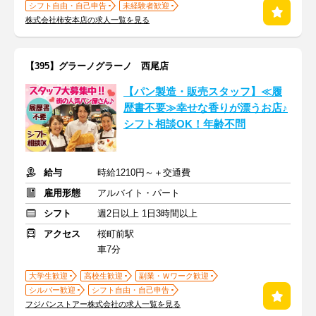
シフト自由・自己申告
未経験者歓迎
株式会社柿安本店の求人一覧を見る
【395】グラーノグラーノ 西尾店
【パン製造・販売スタッフ】≪履
歴書不要≫幸せな香りが漂うお店♪
シフト相談OK！年齢不問
給与
時給1210円～＋交通費
雇用形態
アルバイト・パート
シフト
週2日以上 1日3時間以上
アクセス
桜町前駅
車7分
大学生歓迎
高校生歓迎
副業・Ｗワーク歓迎
シルバー歓迎
シフト自由・自己申告
フジパンストアー株式会社の求人一覧を見る