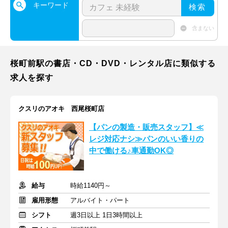
キーワード
検索
含まない
桜町前駅の書店・CD・DVD・レンタル店に類似する
求人を探す
クスリのアオキ 西尾桜町店
【パンの製造・販売スタッフ】≪
レジ対応ナシ≫パンのいい香りの
中で働ける♪車通勤OK◎
給与
時給1140円～
雇用形態
アルバイト・パート
シフト
週3日以上 1日3時間以上