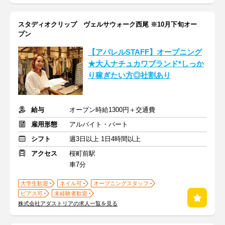
スタディオクリップ ヴェルサウォーク西尾 ※10月下旬オー
プン
【アパレルSTAFF】オープニング
★大人ナチュカワブランド*しっか
り稼ぎたい方◎社割あり
給与
オープン時給1300円＋交通費
雇用形態
アルバイト・パート
シフト
週3日以上 1日4時間以上
アクセス
桜町前駅
車7分
大学生歓迎
ネイル可
オープニングスタッフ
ピアス可
未経験者歓迎
株式会社アダストリアの求人一覧を見る