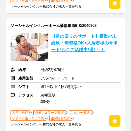
シフト自由・自己申告
未経験者歓迎
ソーシャルインクルー株式会社の求人一覧を見る
ソーシャルインクルーホーム蒲郡形原町/52040902
【身の回りのサポート】夜勤/<未
経験・無資格OK>入居者様のサポ
ート!シニア活躍中!週1～！
給与
日給2万475円
雇用形態
アルバイト・パート
シフト
週1日以上 1日7時間以上
アクセス
東幡豆駅
車8分
大学生歓迎
副業・Ｗワーク歓迎
シルバー歓迎
シフト自由・自己申告
未経験者歓迎
ソーシャルインクルー株式会社の求人一覧を見る