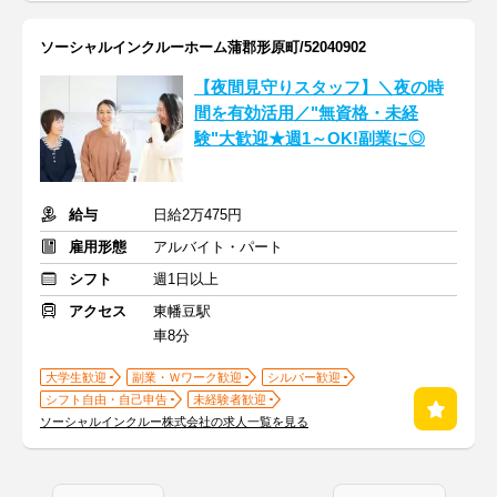
ソーシャルインクルーホーム蒲郡形原町/52040902
【夜間見守りスタッフ】＼夜の時
間を有効活用／"無資格・未経
験"大歓迎★週1～OK!副業に◎
給与
日給2万475円
雇用形態
アルバイト・パート
シフト
週1日以上
アクセス
東幡豆駅
車8分
大学生歓迎
副業・Ｗワーク歓迎
シルバー歓迎
シフト自由・自己申告
未経験者歓迎
ソーシャルインクルー株式会社の求人一覧を見る