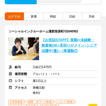
おすすめ
新着
時給
日給
月給
ソーシャルインクルーホーム蒲郡形原町/52040902
【お世話STAFF】夜勤/<未経験・
無資格OK>見回りがメイン♪シニア
活躍中!週1～!車通勤◎
給与
日給2万475円
雇用形態
アルバイト・パート
シフト
週1日以上
アクセス
東幡豆駅
車8分
大学生歓迎
副業・Ｗワーク歓迎
シルバー歓迎