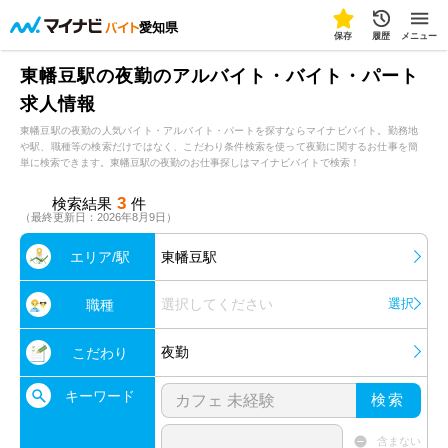
愛知県
保存
履歴
メニュー
東幡豆駅の夜勤のアルバイト・バイト・パート
求人情報
東幡豆駅の夜勤の人気バイト・アルバイト・パートを探すならマイナビバイト。勤務地
や駅、職種等の検索だけではなく、こだわり条件検索を使って夜勤に関するお仕事を簡
単に検索できます。東幡豆駅の夜勤のお仕事探しはマイナビバイトで検索！
3
検索結果
件
（最終更新日：2026年8月9日）
エリア/駅
東幡豆駅
選択してください
選択
職種
夜勤
こだわり
キーワード
検索
含まない