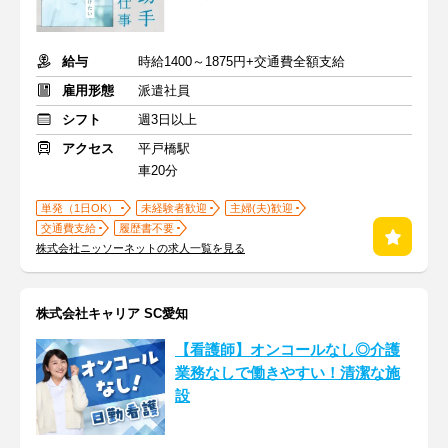
給与
時給1400～1875円+交通費全額支給
雇用形態
派遣社員
シフト
週3日以上
アクセス
平戸橋駅
車20分
単発（1日OK）
未経験者歓迎
主婦(夫)歓迎
交通費支給
履歴書不要
株式会社ニッソーネットの求人一覧を見る
株式会社キャリア SC愛知
【看護師】オンコールなし◎介護
業務なしで働きやすい！清潔な施
設