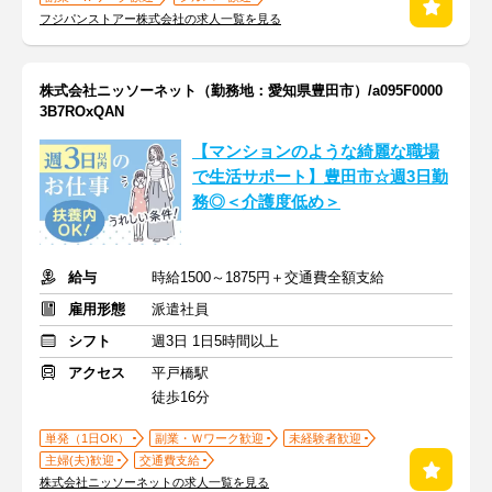
フジパンストアー株式会社の求人一覧を見る
株式会社ニッソーネット（勤務地：愛知県豊田市）/a095F0000
3B7ROxQAN
【マンションのような綺麗な職場
で生活サポート】豊田市☆週3日勤
務◎＜介護度低め＞
給与
時給1500～1875円＋交通費全額支給
雇用形態
派遣社員
シフト
週3日 1日5時間以上
アクセス
平戸橋駅
徒歩16分
単発（1日OK）
副業・Ｗワーク歓迎
未経験者歓迎
主婦(夫)歓迎
交通費支給
株式会社ニッソーネットの求人一覧を見る