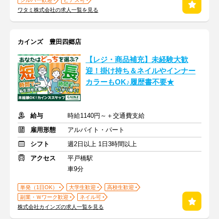
シルバー歓迎
ピアス可
ワタミ株式会社の求人一覧を見る
カインズ 豊田四郷店
【レジ・商品補充】未経験大歓
迎！掛け持ち＆ネイルやインナー
カラーもOK♪履歴書不要★
給与
時給1140円～＋交通費支給
雇用形態
アルバイト・パート
シフト
週2日以上 1日3時間以上
アクセス
平戸橋駅
車9分
単発（1日OK）
大学生歓迎
高校生歓迎
副業・Ｗワーク歓迎
ネイル可
株式会社カインズの求人一覧を見る