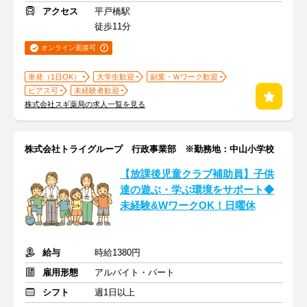
アクセス
平戸橋駅
徒歩11分
オンライン面接可
単発（1日OK）
大学生歓迎
副業・Ｗワーク歓迎
ピアス可
未経験者歓迎
株式会社スギ薬局の求人一覧を見る
株式会社トライグループ 行政事業部 ※勤務地：中山小学校
【放課後児童クラブ補助員】子供
達の遊ぶ・学ぶ環境をサポート◆
未経験&WワークOK！日曜休
給与
時給1380円
雇用形態
アルバイト・パート
シフト
週1日以上