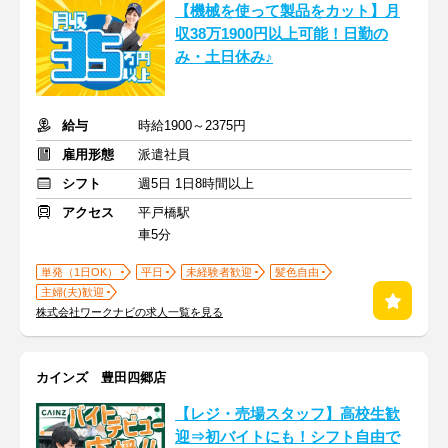
【機械を使って製品をカット】月
収38万1900円以上可能！日勤の
み・土日休み♪
給与
時給1900～2375円
雇用形態
派遣社員
シフト
週5日 1日8時間以上
アクセス
平戸橋駅
車5分
単発（1日OK）
平日
未経験者歓迎
髪色自由
主婦(夫)歓迎
株式会社ワークナビの求人一覧を見る
カインズ 豊田四郷店
【レジ・売場スタッフ】高校生歓
迎⇒初バイトにも！シフト自由で