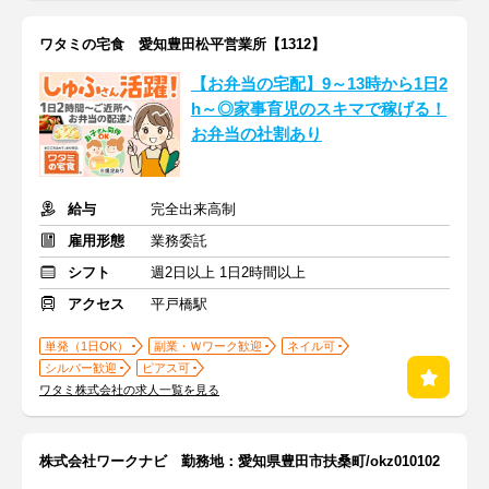
ワタミの宅食 愛知豊田松平営業所【1312】
【お弁当の宅配】9～13時から1日2
h～◎家事育児のスキマで稼げる！
お弁当の社割あり
給与
完全出来高制
雇用形態
業務委託
シフト
週2日以上 1日2時間以上
アクセス
平戸橋駅
単発（1日OK）
副業・Ｗワーク歓迎
ネイル可
シルバー歓迎
ピアス可
ワタミ株式会社の求人一覧を見る
株式会社ワークナビ 勤務地：愛知県豊田市扶桑町/okz010102