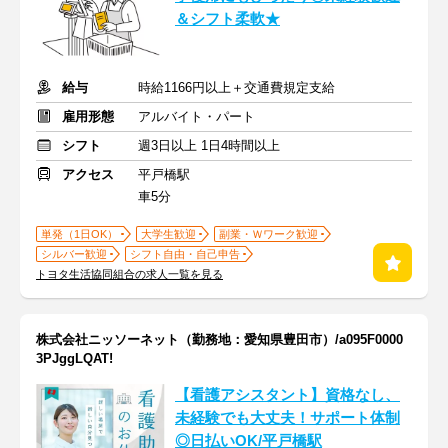
＆シフト柔軟★
給与
時給1166円以上＋交通費規定支給
雇用形態
アルバイト・パート
シフト
週3日以上 1日4時間以上
アクセス
平戸橋駅
車5分
単発（1日OK）
大学生歓迎
副業・Ｗワーク歓迎
シルバー歓迎
シフト自由・自己申告
トヨタ生活協同組合の求人一覧を見る
株式会社ニッソーネット（勤務地：愛知県豊田市）/a095F0000
3PJggLQAT!
【看護アシスタント】資格なし、
未経験でも大丈夫！サポート体制
◎日払いOK/平戸橋駅