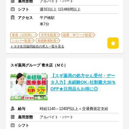
雇用形態
アルバイト・パート
シフト
週3日以上 1日4時間以上
アクセス
平戸橋駅
車7分
単発（1日OK）
大学生歓迎
副業・Ｗワーク歓迎
シルバー歓迎
未経験者歓迎
トヨタ生活協同組合の求人一覧を見る
スギ薬局グループ 青木店（ＭＣ）
【スギ薬局の処方せん受付・デー
タ入力】未経験OK♪社割最大30％
OFF★日用品もお得に◎
給与
時給1140～1240円以上＋交通費規定支給
雇用形態
アルバイト・パート
シフト