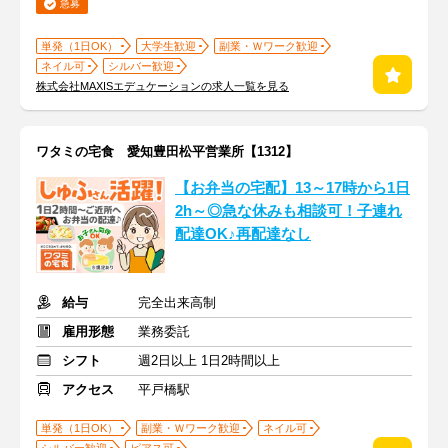
急募
単発（1日OK）
大学生歓迎
副業・Ｗワーク歓迎
ネイル可
シルバー歓迎
株式会社MAXISエデュケーションの求人一覧を見る
ワタミの宅食 愛知豊田松平営業所【1312】
【お弁当の宅配】13～17時から1日
2h～◎急な休みも相談可！子連れ
配達OK♪再配達なし
給与
完全出来高制
雇用形態
業務委託
シフト
週2日以上 1日2時間以上
アクセス
平戸橋駅
単発（1日OK）
副業・Ｗワーク歓迎
ネイル可