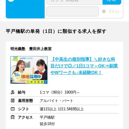
含まない
平戸橋駅の単発（1日）に類似する求人を探す
明光義塾 豊田井上教室
【中高生の個別指導】＼好きな科
目だけで◎／1日1コマ～OK⇒副業
やWワークも♪未経験OK！
給与
1コマ《90分》1900円～
雇用形態
アルバイト・パート
シフト
週1日以上 1日1.5時間以上
アクセス
平戸橋駅
徒歩18分