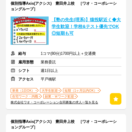
個別指導Axis(アクシス) 豊田井上校 ［ワオ・コーポレーシ
ョングループ］
【塾の先生(理系)】猿投駅近く◆大
学生歓迎！学校&テスト優先でOK
◎短期も可
給与
1コマ(80分)1700円以上＋交通費
雇用形態
業務委託
シフト
週1日以上
アクセス
平戸橋駅
単発（1日OK）
大学生歓迎
短期（1ヶ月以内OK）
在宅ワーク・内職
副業・Ｗワーク歓迎
株式会社ワオ・コーポレーション合同募集の求人一覧を見る
個別指導Axis(アクシス) 豊田井上校 ［ワオ・コーポレーシ
ョングループ］