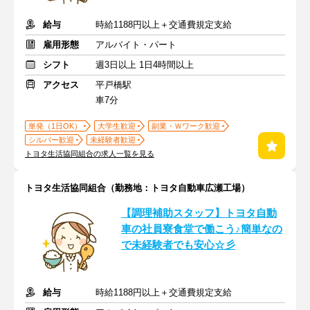
給与
時給1188円以上＋交通費規定支給
雇用形態
アルバイト・パート
シフト
週3日以上 1日4時間以上
アクセス
平戸橋駅
車7分
単発（1日OK）
大学生歓迎
副業・Ｗワーク歓迎
シルバー歓迎
未経験者歓迎
トヨタ生活協同組合の求人一覧を見る
トヨタ生活協同組合（勤務地：トヨタ自動車広瀬工場）
【調理補助スタッフ】トヨタ自動
車の社員寮食堂で働こう♪簡単なの
で未経験者でも安心☆彡
給与
時給1188円以上＋交通費規定支給