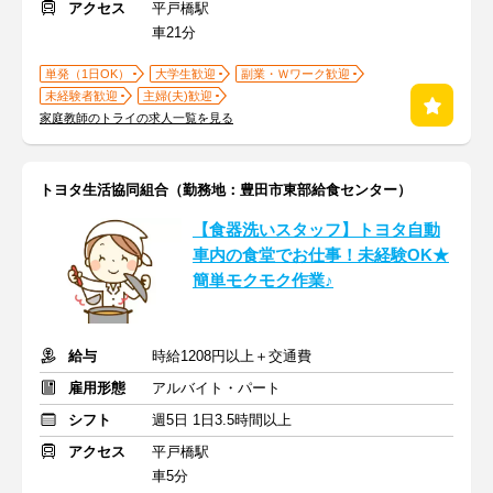
アクセス
平戸橋駅
車21分
単発（1日OK）
大学生歓迎
副業・Ｗワーク歓迎
未経験者歓迎
主婦(夫)歓迎
家庭教師のトライの求人一覧を見る
トヨタ生活協同組合（勤務地：豊田市東部給食センター）
【食器洗いスタッフ】トヨタ自動
車内の食堂でお仕事！未経験OK★
簡単モクモク作業♪
給与
時給1208円以上＋交通費
雇用形態
アルバイト・パート
シフト
週5日 1日3.5時間以上
アクセス
平戸橋駅
車5分