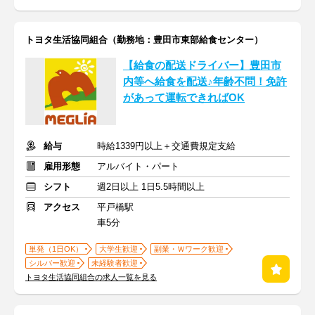
トヨタ生活協同組合（勤務地：豊田市東部給食センター）
【給食の配送ドライバー】豊田市
内等へ給食を配送♪年齢不問！免許
があって運転できればOK
給与
時給1339円以上＋交通費規定支給
雇用形態
アルバイト・パート
シフト
週2日以上 1日5.5時間以上
アクセス
平戸橋駅
車5分
単発（1日OK）
大学生歓迎
副業・Ｗワーク歓迎
シルバー歓迎
未経験者歓迎
トヨタ生活協同組合の求人一覧を見る