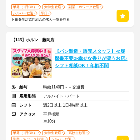
単発（1日OK）
大学生歓迎
副業・Ｗワーク歓迎
シルバー歓迎
平日
トヨタ生活協同組合の求人一覧を見る
【143】ホルン 藤岡店
【パン製造・販売スタッフ】≪履
歴書不要≫幸せな香りが漂うお店♪
シフト相談OK！年齢不問
給与
時給1140円～＋交通費
雇用形態
アルバイト・パート
シフト
週2日以上 1日4時間以上
アクセス
平戸橋駅
車10分
単発（1日OK）
大学生歓迎
高校生歓迎
副業・Ｗワーク歓迎
シルバー歓迎