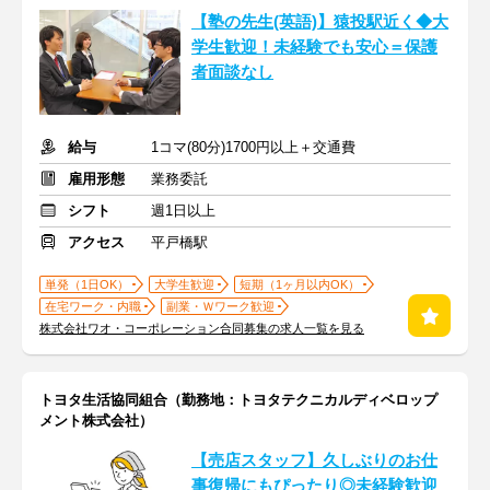
【塾の先生(英語)】猿投駅近く◆大
学生歓迎！未経験でも安心＝保護
者面談なし
給与
1コマ(80分)1700円以上＋交通費
雇用形態
業務委託
シフト
週1日以上
アクセス
平戸橋駅
単発（1日OK）
大学生歓迎
短期（1ヶ月以内OK）
在宅ワーク・内職
副業・Ｗワーク歓迎
株式会社ワオ・コーポレーション合同募集の求人一覧を見る
トヨタ生活協同組合（勤務地：トヨタテクニカルディベロップ
メント株式会社）
【売店スタッフ】久しぶりのお仕
事復帰にもぴったり◎未経験歓迎