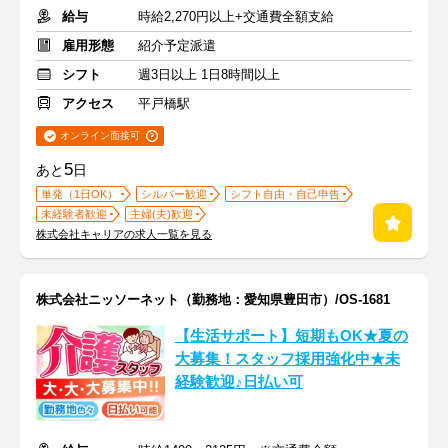
給与
時給2,270円以上+交通費全額支給
雇用形態
紹介予定派遣
シフト
週3日以上 1日8時間以上
アクセス
平戸橋駅
オンライン面接可
5
あと
日
単発（1日OK）
シルバー歓迎
シフト自由・自己申告
未経験者歓迎
主婦(夫)歓迎
株式会社キャリアの求人一覧を見る
株式会社ニッソーネット（勤務地：愛知県豊田市）/OS-1681
【生活サポート】短期もOK★夏の
大募集！スタッフ採用強化中★未
経験歓迎♪日払い可