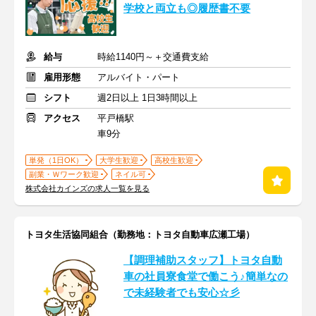
学校と両立も◎履歴書不要
給与
時給1140円～＋交通費支給
雇用形態
アルバイト・パート
シフト
週2日以上 1日3時間以上
アクセス
平戸橋駅
車9分
単発（1日OK）
大学生歓迎
高校生歓迎
副業・Ｗワーク歓迎
ネイル可
株式会社カインズの求人一覧を見る
トヨタ生活協同組合（勤務地：トヨタ自動車広瀬工場）
【調理補助スタッフ】トヨタ自動
車の社員寮食堂で働こう♪簡単なの
で未経験者でも安心☆彡