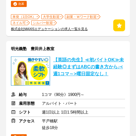
急募
単発（1日OK）
大学生歓迎
副業・Ｗワーク歓迎
ネイル可
シルバー歓迎
株式会社MAXISエデュケーションの求人一覧を見る
明光義塾 豊田井上教室
【英語の先生】≪初バイトOK≫未
経験◎まずはABCの書き方から♪<
週1コマ～>曜日固定なし！
給与
1コマ《90分》1900円～
雇用形態
アルバイト・パート
シフト
週1日以上 1日1.5時間以上
アクセス
平戸橋駅
徒歩18分