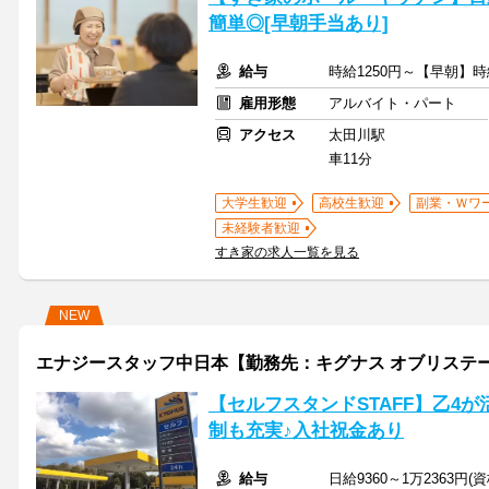
簡単◎[早朝手当あり]
給与
時給1250円～【早朝】時
雇用形態
アルバイト・パート
アクセス
太田川駅
車11分
大学生歓迎
高校生歓迎
副業・Ｗワ
未経験者歓迎
すき家の求人一覧を見る
NEW
エナジースタッフ中日本【勤務先：キグナス オブリステーシ
【セルフスタンドSTAFF】乙4
制も充実♪入社祝金あり
給与
日給9360～1万2363円