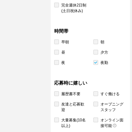
完全週休2日制
(土日祝休み)
時間帯
早朝
朝
昼
夕方
夜
夜勤
応募時に嬉しい
履歴書不要
すぐ働ける
友達と応募歓
オープニング
迎
スタッフ
大量募集(10名
オンライン面
以上)
接可能