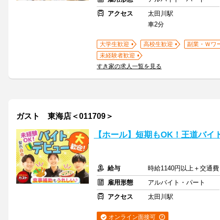
アクセス
太田川駅
車2分
大学生歓迎
高校生歓迎
副業・Ｗワ
未経験者歓迎
すき家の求人一覧を見る
ガスト 東海店＜011709＞
【ホール】短期もOK！王道バイ
給与
時給1140円以上＋交通費
雇用形態
アルバイト・パート
アクセス
太田川駅
オンライン面接可