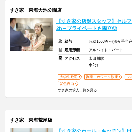
すき家 東海大池公園店
【すき家の店舗スタッフ】セルフ
2h～プライベートも両立◎
給与
時給1563円～(深夜手当込
雇用形態
アルバイト・パート
アクセス
太田川駅
車2分
大学生歓迎
副業・Ｗワーク歓迎
シ
髪色自由
すき家の求人一覧を見る
すき家 東海荒尾店
【すき家のホール・キッチン】日