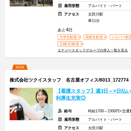
雇用形態
アルバイト・パート
アクセス
太田川駅
車11分
4
あと
日
大学生歓迎
高校生歓迎
シルバー歓
主婦(夫)歓迎
エナジースタッフグループの求人一覧を見る
NEW
株式会社ツクイスタッフ 名古屋オフィス/6013_172774
【看護スタッフ】週3日～×日払い
利厚生充実◎
給与
時給1700～2300円+交
雇用形態
アルバイト・パート
アクセス
太田川駅