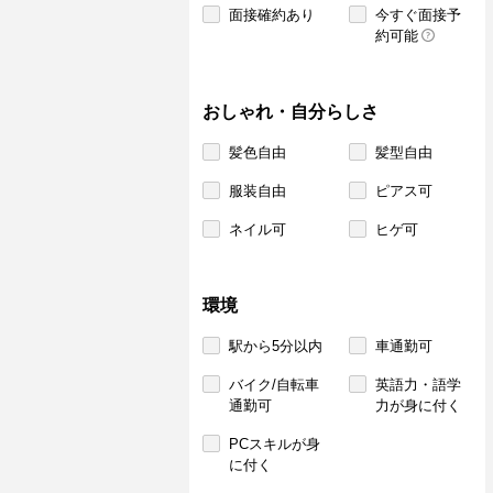
面接確約あり
今すぐ面接予
約可能
おしゃれ・自分らしさ
髪色自由
髪型自由
服装自由
ピアス可
ネイル可
ヒゲ可
環境
駅から5分以内
車通勤可
バイク/自転車
英語力・語学
通勤可
力が身に付く
PCスキルが身
に付く