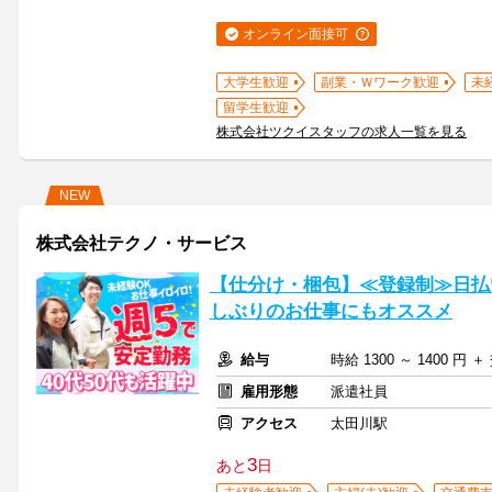
オンライン面接可
大学生歓迎
副業・Ｗワーク歓迎
未
留学生歓迎
株式会社ツクイスタッフの求人一覧を見る
NEW
株式会社テクノ・サービス
【仕分け・梱包】≪登録制≫日払い
しぶりのお仕事にもオススメ
給与
時給 1300 ～ 1400 円
雇用形態
派遣社員
アクセス
太田川駅
3
あと
日