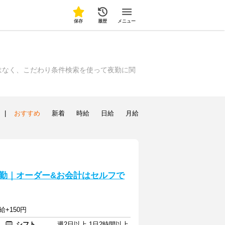
保存
履歴
メニュー
はなく、こだわり条件検索を使って夜勤に関
|
おすすめ
新着
時給
日給
月給
勤｜オーダー&お会計はセルフで
給+150円
シフト
週2日以上 1日2時間以上