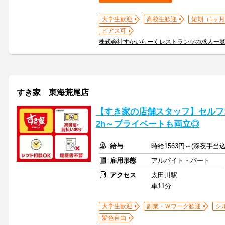
大学生歓迎
高校生歓迎
短期（1ヶ月
ピアス可
株式会社すかいらーくレストランツの求人一
すき家 東海荒尾店
【すき家の店舗スタッフ】セルフ
2h～プライベートも両立◎
給与
時給1563円～(深夜手当
雇用形態
アルバイト・パート
アクセス
太田川駅
車11分
大学生歓迎
副業・Ｗワーク歓迎
シ
髪色自由