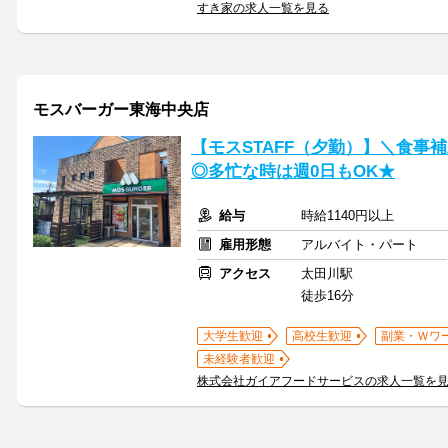
すき家の求人一覧を見る
モスバーガー東海中央店
【モスSTAFF（夕勤）】＼食事
◎多忙な時は週0日もOK★
給与
時給1140円以上
雇用形態
アルバイト・パート
アクセス
太田川駅
徒歩16分
大学生歓迎
高校生歓迎
副業・Ｗワ
未経験者歓迎
株式会社ガイアフードサービスの求人一覧を