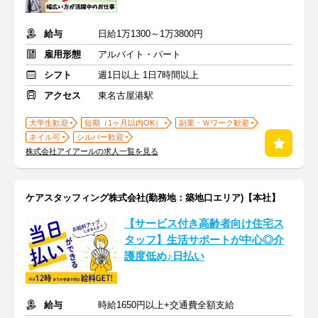
給与
日給1万1300～1万3800円
雇用形態
アルバイト・パート
シフト
週1日以上 1日7時間以上
アクセス
東名古屋港駅
大学生歓迎
短期（1ヶ月以内OK）
副業・Ｗワーク歓迎
ネイル可
シルバー歓迎
株式会社アイアールの求人一覧を見る
ケアスタッフィング株式会社(勤務地：築地口エリア)【本社】
【サービス付き高齢者向け住宅ス
タッフ】生活サポートが中心◎介
護度低め♪日払い
給与
時給1650円以上+交通費全額支給