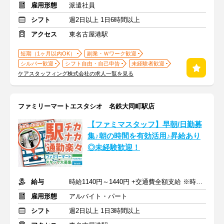
雇用形態
派遣社員
シフト
週2日以上 1日6時間以上
アクセス
東名古屋港駅
短期（1ヶ月以内OK）
副業・Ｗワーク歓迎
シルバー歓迎
シフト自由・自己申告
未経験者歓迎
ケアスタッフィング株式会社の求人一覧を見る
ファミリーマートエスタシオ 名鉄大同町駅店
【ファミマスタッフ】早朝/日勤募
集♪朝の時間を有効活用♪昇給あり
◎未経験歓迎！
給与
時給1140円～1440円 +交通費全額支給 ※時間帯手当含む
雇用形態
アルバイト・パート
シフト
週2日以上 1日3時間以上