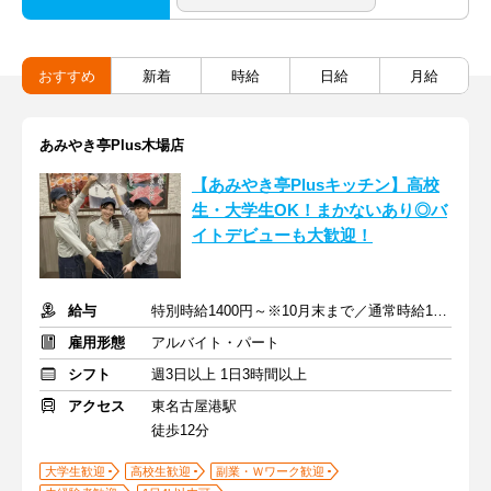
おすすめ
新着
時給
日給
月給
あみやき亭Plus木場店
【あみやき亭Plusキッチン】高校
生・大学生OK！まかないあり◎バ
イトデビューも大歓迎！
給与
特別時給1400円～※10月末まで／通常時給1300円
雇用形態
アルバイト・パート
シフト
週3日以上 1日3時間以上
アクセス
東名古屋港駅
徒歩12分
大学生歓迎
高校生歓迎
副業・Ｗワーク歓迎