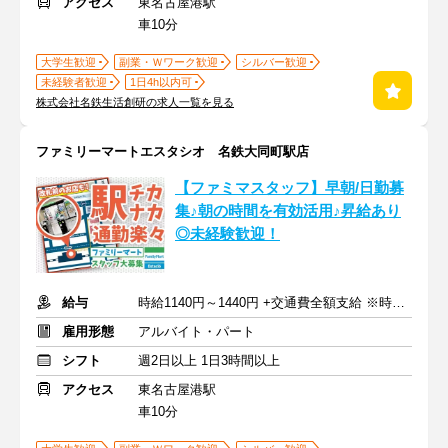
アクセス
東名古屋港駅
車10分
大学生歓迎
副業・Ｗワーク歓迎
シルバー歓迎
未経験者歓迎
1日4h以内可
株式会社名鉄生活創研の求人一覧を見る
ファミリーマートエスタシオ 名鉄大同町駅店
【ファミマスタッフ】早朝/日勤募
集♪朝の時間を有効活用♪昇給あり
◎未経験歓迎！
給与
時給1140円～1440円 +交通費全額支給 ※時間帯手当含む
雇用形態
アルバイト・パート
シフト
週2日以上 1日3時間以上
アクセス
東名古屋港駅
車10分