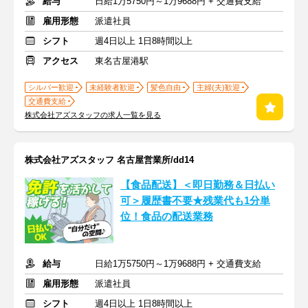
給与
日給1万5750円～1万9688円 + 交通費支給
雇用形態
派遣社員
シフト
週4日以上 1日8時間以上
アクセス
東名古屋港駅
シルバー歓迎
未経験者歓迎
髪色自由
主婦(夫)歓迎
交通費支給
株式会社アズスタッフの求人一覧を見る
株式会社アズスタッフ 名古屋営業所/dd14
【食品配送】＜即日勤務＆日払い
可＞履歴書不要★残業代も1分単
位！食品の配送業務
給与
日給1万5750円～1万9688円 + 交通費支給
雇用形態
派遣社員
シフト
週4日以上 1日8時間以上