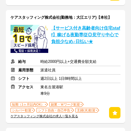
ケアスタッフィング株式会社(勤務地：大江エリア)【本社】
【サービス付き高齢者向け住宅staf
f】稼げる夜勤専従◎見守り中心で
負担少なめ♪日払い★
給与
時給2000円以上+交通費全額支給
雇用形態
派遣社員
シフト
週2日以上 1日8時間以上
アクセス
東名古屋港駅
車9分
短期（1ヶ月以内OK）
副業・Ｗワーク歓迎
シルバー歓迎
シフト自由・自己申告
主婦(夫)歓迎
ケアスタッフィング株式会社の求人一覧を見る