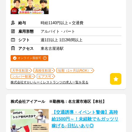
給与
時給1140円以上＋交通費
雇用形態
アルバイト・パート
シフト
週1日以上 1日2時間以上
アクセス
東名古屋港駅
オンライン面接可
大学生歓迎
高校生歓迎
短期（1ヶ月以内OK）
シルバー歓迎
ピアス可
株式会社すかいらーくレストランツの求人一覧を見る
株式会社アイアール ※勤務地：名古屋市港区【本社】
【交通誘導・イベント警備】高時
給1500円～！未経験でもガッツリ
稼げる♪日払いあり◎