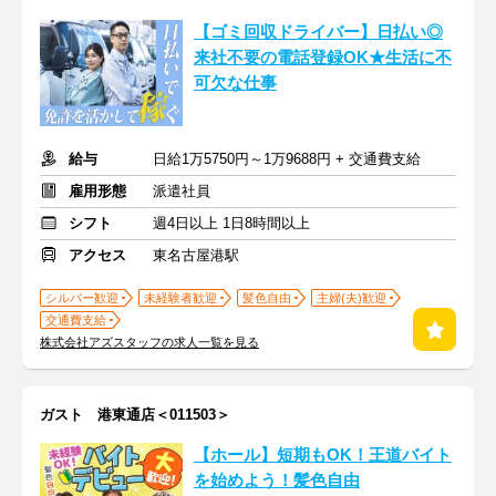
【ゴミ回収ドライバー】日払い◎
来社不要の電話登録OK★生活に不
可欠な仕事
給与
日給1万5750円～1万9688円 + 交通費支給
雇用形態
派遣社員
シフト
週4日以上 1日8時間以上
アクセス
東名古屋港駅
シルバー歓迎
未経験者歓迎
髪色自由
主婦(夫)歓迎
交通費支給
株式会社アズスタッフの求人一覧を見る
ガスト 港東通店＜011503＞
【ホール】短期もOK！王道バイト
を始めよう！髪色自由