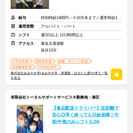
給与
特別時給1400円～※10月末まで／通常時給1300円
雇用形態
アルバイト・パート
シフト
週3日以上 1日3時間以上
アクセス
東名古屋港駅
徒歩12分
大学生歓迎
高校生歓迎
副業・Ｗワーク歓迎
未経験者歓迎
1日4h以内可
株式会社あみやき亭(あみやき亭・美濃路・ほるたん屋)の求人一覧
を見る
有限会社トータルサポートサービス※勤務地：港区
【食品配送ドライバー】近距離で
安心◎早く終っても日給保障！午
前/午後のみシフトもOK