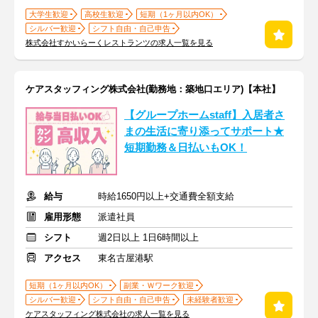
大学生歓迎
高校生歓迎
短期（1ヶ月以内OK）
シルバー歓迎
シフト自由・自己申告
株式会社すかいらーくレストランツの求人一覧を見る
ケアスタッフィング株式会社(勤務地：築地口エリア)【本社】
【グループホームstaff】入居者さ
まの生活に寄り添ってサポート★
短期勤務＆日払いもOK！
給与
時給1650円以上+交通費全額支給
雇用形態
派遣社員
シフト
週2日以上 1日6時間以上
アクセス
東名古屋港駅
短期（1ヶ月以内OK）
副業・Ｗワーク歓迎
シルバー歓迎
シフト自由・自己申告
未経験者歓迎
ケアスタッフィング株式会社の求人一覧を見る