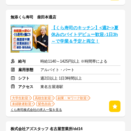
無添くら寿司 柴田本通店
【くら寿司のキッチン】<週2~>夏
休みのバイトデビュー歓迎♪1日3h
～で学業＆予定と両立！
給与
時給1140～1425円以上 ※時間帯による
雇用形態
アルバイト・パート
シフト
週2日以上 1日3時間以上
アクセス
東名古屋港駅
大学生歓迎
高校生歓迎
副業・Ｗワーク歓迎
未経験者歓迎
髪色自由
くら寿司株式会社の求人一覧を見る
株式会社アズスタッフ 名古屋営業所/dd14