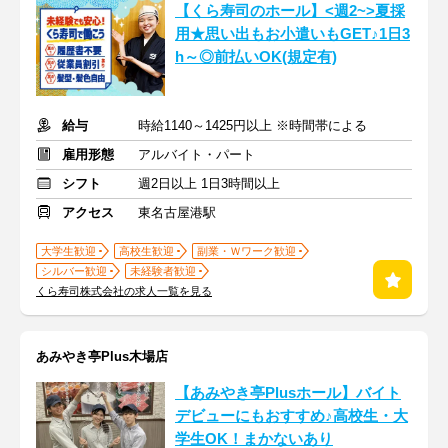
【くら寿司のホール】<週2~>夏採
用★思い出もお小遣いもGET♪1日3
h～◎前払いOK(規定有)
給与
時給1140～1425円以上 ※時間帯による
雇用形態
アルバイト・パート
シフト
週2日以上 1日3時間以上
アクセス
東名古屋港駅
大学生歓迎
高校生歓迎
副業・Ｗワーク歓迎
シルバー歓迎
未経験者歓迎
くら寿司株式会社の求人一覧を見る
あみやき亭Plus木場店
【あみやき亭Plusホール】バイト
デビューにもおすすめ♪高校生・大
学生OK！まかないあり