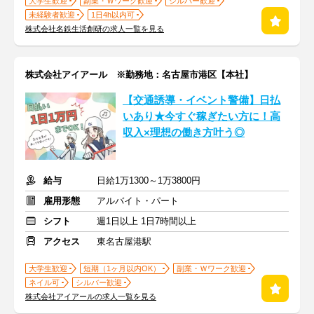
大学生歓迎
副業・Ｗワーク歓迎
シルバー歓迎
未経験者歓迎
1日4h以内可
株式会社名鉄生活創研の求人一覧を見る
株式会社アイアール ※勤務地：名古屋市港区【本社】
【交通誘導・イベント警備】日払
いあり★今すぐ稼ぎたい方に！高
収入×理想の働き方叶う◎
給与
日給1万1300～1万3800円
雇用形態
アルバイト・パート
シフト
週1日以上 1日7時間以上
アクセス
東名古屋港駅
大学生歓迎
短期（1ヶ月以内OK）
副業・Ｗワーク歓迎
ネイル可
シルバー歓迎
株式会社アイアールの求人一覧を見る