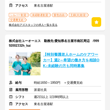
アクセス
東名古屋港駅
シルバー歓迎
未経験者歓迎
髪色自由
主婦(夫)歓迎
交通費支給
株式会社アズスタッフの求人一覧を見る
株式会社ユーオーエス 勤務先:愛知県名古屋市南区周辺 /999
92002332h_kai
【特別養護老人ホームのケアワー
カー】週2～希望の働き方を相談O
K♪未経験の方も同時募集
給与
時給1650～1950円 ＋交通費支給
雇用形態
派遣社員
シフト
週2日以上 1日8時間以上
アクセス
東名古屋港駅