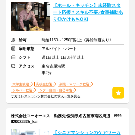
【ホール・キッチン】未経験スタ
ート応援＊スキル不要♪食事補助あ
り◎かけもちOK!
給与
時給1150～1250円以上《昇給制度あり》
雇用形態
アルバイト・パート
シフト
週1日以上 1日3時間以上
アクセス
東名古屋港駅
車2分
大学生歓迎
高校生歓迎
副業・Ｗワーク歓迎
シルバー歓迎
シフト自由・自己申告
サガミレストランツ株式会社の求人一覧を見る
株式会社ユーオーエス 勤務先:愛知県名古屋市南区周辺 /999
92002332h_kai
【シニアマンションのケアワーカ