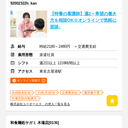
92002322h_kan
【特養の看護師】週2～希望の働き
方を相談OK☆オンラインで気軽に
面談♪
給与
時給2180～2480円 ＋交通費支給
雇用形態
派遣社員
シフト
週2日以上 1日8時間以上
アクセス
東名古屋港駅
オンライン面接可
未経験者歓迎
主婦(夫)歓迎
交通費支給
履歴書不要
扶養控除内勤務可
株式会社ユーオーエス の求人一覧を見る
和食麺処サガミ 木場店[0136]