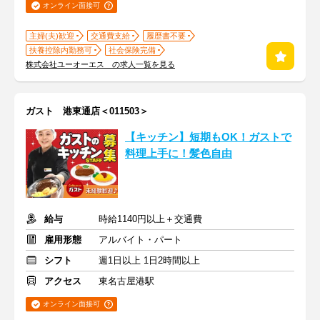
オンライン面接可
主婦(夫)歓迎
交通費支給
履歴書不要
扶養控除内勤務可
社会保険完備
株式会社ユーオーエス の求人一覧を見る
ガスト 港東通店＜011503＞
【キッチン】短期もOK！ガストで
料理上手に！髪色自由
給与
時給1140円以上＋交通費
雇用形態
アルバイト・パート
シフト
週1日以上 1日2時間以上
アクセス
東名古屋港駅
オンライン面接可