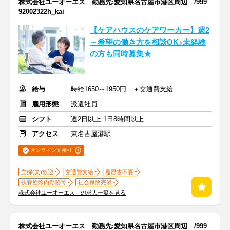
株式会社ユーオーエス 勤務先:愛知県名古屋市港区周辺 /999
92002322h_kai
【ケアハウスのケアワーカー】週2
～希望の働き方を相談OK♪未経験
の方も同時募集★
給与
時給1650～1950円 ＋交通費支給
雇用形態
派遣社員
シフト
週2日以上 1日8時間以上
アクセス
東名古屋港駅
オンライン面接可
主婦(夫)歓迎
交通費支給
履歴書不要
扶養控除内勤務可
社会保険完備
株式会社ユーオーエス の求人一覧を見る
株式会社ユーオーエス 勤務先:愛知県名古屋市港区周辺 /999