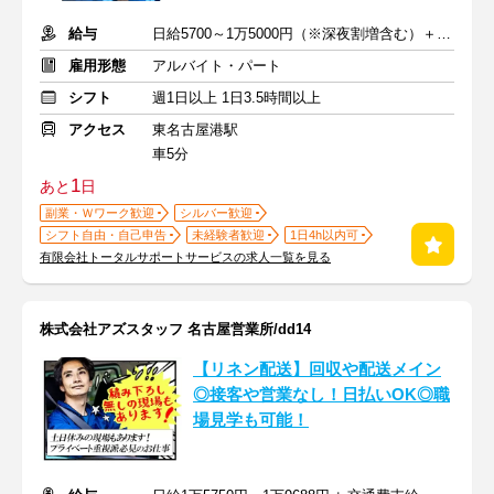
給与
日給5700～1万5000円（※深夜割増含む）＋交通費あり
雇用形態
アルバイト・パート
シフト
週1日以上 1日3.5時間以上
アクセス
東名古屋港駅
車5分
1
あと
日
副業・Ｗワーク歓迎
シルバー歓迎
シフト自由・自己申告
未経験者歓迎
1日4h以内可
有限会社トータルサポートサービスの求人一覧を見る
株式会社アズスタッフ 名古屋営業所/dd14
【リネン配送】回収や配送メイン
◎接客や営業なし！日払いOK◎職
場見学も可能！