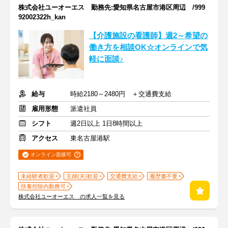
株式会社ユーオーエス 勤務先:愛知県名古屋市港区周辺 /999
92002322h_kan
【介護施設の看護師】週2～希望の
働き方を相談OK☆オンラインで気
軽に面談♪
給与
時給2180～2480円 ＋交通費支給
雇用形態
派遣社員
シフト
週2日以上 1日8時間以上
アクセス
東名古屋港駅
オンライン面接可
未経験者歓迎
主婦(夫)歓迎
交通費支給
履歴書不要
扶養控除内勤務可
株式会社ユーオーエス の求人一覧を見る