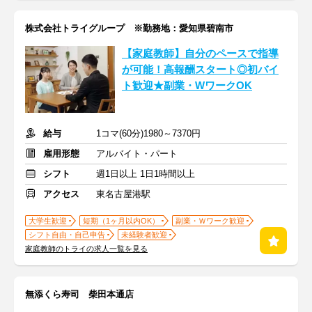
株式会社トライグループ ※勤務地：愛知県碧南市
【家庭教師】自分のペースで指導
が可能！高報酬スタート◎初バイ
ト歓迎★副業・WワークOK
給与
1コマ(60分)1980～7370円
雇用形態
アルバイト・パート
シフト
週1日以上 1日1時間以上
アクセス
東名古屋港駅
大学生歓迎
短期（1ヶ月以内OK）
副業・Ｗワーク歓迎
シフト自由・自己申告
未経験者歓迎
家庭教師のトライの求人一覧を見る
無添くら寿司 柴田本通店