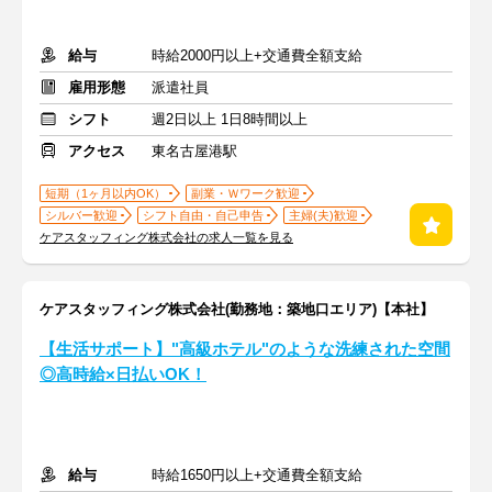
給与
時給2000円以上+交通費全額支給
雇用形態
派遣社員
シフト
週2日以上 1日8時間以上
アクセス
東名古屋港駅
短期（1ヶ月以内OK）
副業・Ｗワーク歓迎
シルバー歓迎
シフト自由・自己申告
主婦(夫)歓迎
ケアスタッフィング株式会社の求人一覧を見る
ケアスタッフィング株式会社(勤務地：築地口エリア)【本社】
【生活サポート】"高級ホテル"のような洗練された空間
◎高時給×日払いOK！
給与
時給1650円以上+交通費全額支給