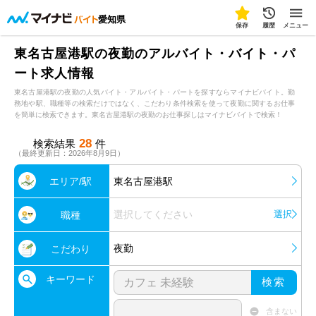
愛知県
保存
履歴
メニュー
東名古屋港駅の夜勤のアルバイト・バイト・パ
ート求人情報
東名古屋港駅の夜勤の人気バイト・アルバイト・パートを探すならマイナビバイト。勤
務地や駅、職種等の検索だけではなく、こだわり条件検索を使って夜勤に関するお仕事
を簡単に検索できます。東名古屋港駅の夜勤のお仕事探しはマイナビバイトで検索！
28
検索結果
件
（最終更新日：2026年8月9日）
エリア/駅
東名古屋港駅
選択してください
選択
職種
夜勤
こだわり
キーワード
検索
含まない