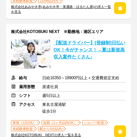
未経験者歓迎
1日4h以内可
株式会社あみやき亭(あみやき亭・美濃路・ほるたん屋)の求人一覧
を見る
株式会社KOTOBUKI NEXT ※勤務地：港区エリア
【配送ドライバー】[登録制]日払い
OK！今がチャンス！→夏は新規高
収入案件たくさん♪
給与
日給16350～18900円以上＋交通費規定支給
雇用形態
派遣社員
シフト
週5日以上
アクセス
東名古屋港駅
徒歩1分
単発（1日OK）
短期（1ヶ月以内OK）
シルバー歓迎
未経験者歓迎
駅から5分以内
株式会社KOTOBUKI NEXTの求人一覧を見る