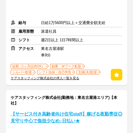
給与
日給1万5600円以上＋交通費全額支給
雇用形態
派遣社員
シフト
週2日以上 1日7時間以上
アクセス
東名古屋港駅
車9分
短期（1ヶ月以内OK）
副業・Ｗワーク歓迎
シルバー歓迎
シフト自由・自己申告
主婦(夫)歓迎
ケアスタッフィング株式会社の求人一覧を見る
ケアスタッフィング株式会社(勤務地：東名古屋港エリア)【本
社】
【サービス付き高齢者向け住宅staff】稼げる夜勤専従◎
見守り中心で負担少なめ♪日払い★