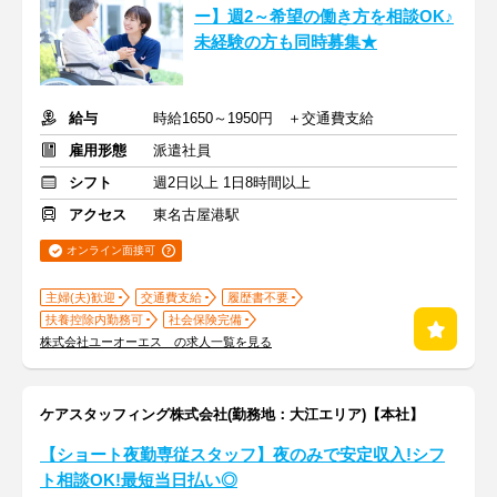
ー】週2～希望の働き方を相談OK♪
未経験の方も同時募集★
給与
時給1650～1950円 ＋交通費支給
雇用形態
派遣社員
シフト
週2日以上 1日8時間以上
アクセス
東名古屋港駅
オンライン面接可
主婦(夫)歓迎
交通費支給
履歴書不要
扶養控除内勤務可
社会保険完備
株式会社ユーオーエス の求人一覧を見る
ケアスタッフィング株式会社(勤務地：大江エリア)【本社】
【ショート夜勤専従スタッフ】夜のみで安定収入!シフ
ト相談OK!最短当日払い◎