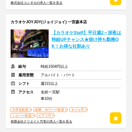
株式会社コシダカの求人一覧を見る
カラオケJOYJOY(ジョイジョイ) 一宮森本店
【カラオケStaff】平日週2～深夜は
時給UPチャンス★掛け持ち勤務O
K！お得な社割あり
給与
時給1504円以上
雇用形態
アルバイト・パート
シフト
週2日以上
アクセス
名鉄一宮駅
車10分
大学生歓迎
副業・Ｗワーク歓迎
ネイル可
シルバー歓迎
ピアス可
有限会社クリエイト弐壱の求人一覧を見る