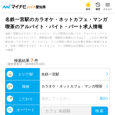
愛知県
保存
履歴
メニュー
名鉄一宮駅のカラオケ・ネットカフェ・マンガ
喫茶のアルバイト・バイト・パート求人情報
名鉄一宮駅のカラオケ・ネットカフェ・マンガ喫茶の人気バイト・アルバイト・パート
を探すならマイナビバイト。勤務地や駅、職種等の検索だけではなく、こだわり条件検
索を使ってカラオケ・ネットカフェ・マンガ喫茶に関するお仕事を簡単に検索できま
す。名鉄一宮駅のカラオケ・ネットカフェ・マンガ喫茶のお仕事探しはマイナビバイト
で検索！
7
検索結果
件
（最終更新日：2026年8月10日）
エリア/駅
名鉄一宮駅
カラオケ・ネットカフェ・マンガ喫茶
職種
選択してください
選択
こだわり
キーワード
検索