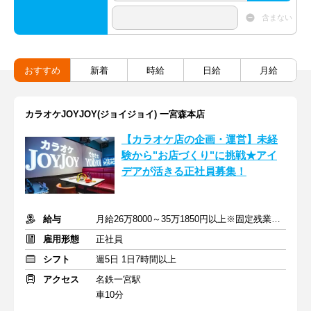
含まない
おすすめ
新着
時給
日給
月給
カラオケJOYJOY(ジョイジョイ) 一宮森本店
【カラオケ店の企画・運営】未経
験から"お店づくり"に挑戦★アイ
デアが活きる正社員募集！
給与
月給26万8000～35万1850円以上※固定残業代含む
雇用形態
正社員
シフト
週5日 1日7時間以上
アクセス
名鉄一宮駅
車10分