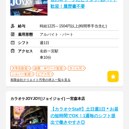
歓迎！履歴書不要
給与
時給1225～1504円以上(時間帯手当含む)
雇用形態
アルバイト・パート
シフト
週1日
アクセス
名鉄一宮駅
車10分
大学生歓迎
副業・Ｗワーク歓迎
ネイル可
シルバー歓迎
ピアス可
有限会社クリエイト弐壱の求人一覧を見る
カラオケJOYJOY(ジョイジョイ) 一宮森本店
【カラオケStaff】土日週1日＊お昼
の短時間でOK！1週毎のシフト提
出で働きやすさ◎