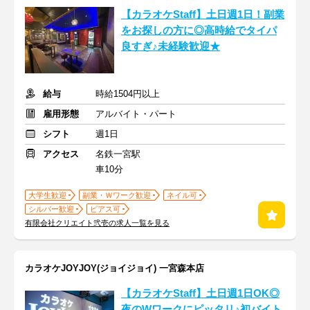
【カラオケStaff】土日週1日！副業
をお探しの方に◎高時給でタイパ
良すぎ♪未経験歓迎★
給与
時給1504円以上
雇用形態
アルバイト・パート
シフト
週1日
アクセス
名鉄一宮駅
車10分
大学生歓迎
副業・Ｗワーク歓迎
ネイル可
シルバー歓迎
ピアス可
有限会社クリエイト弐壱の求人一覧を見る
カラオケJOYJOY(ジョイジョイ) 一宮森本店
【カラオケStaff】土日週1日OK◎
夜のWワークにピッタリ♪初バイト