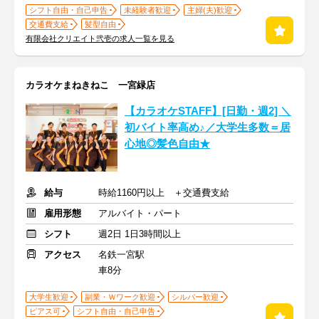
シフト自由・自己申告
未経験者歓迎
主婦(夫)歓迎
交通費支給
髪型自由
有限会社クリエイト弐壱の求人一覧を見る
カラオケまねきねこ 一宮緑店
【カラオケSTAFF】[日勤・週2] ＼
初バイト率高め♪／大学生多数＝居
心地◎髪色自由★
給与
時給1160円以上 ＋交通費支給
雇用形態
アルバイト・パート
シフト
週2日 1日3時間以上
アクセス
名鉄一宮駅
車8分
大学生歓迎
副業・Ｗワーク歓迎
シルバー歓迎
ピアス可
シフト自由・自己申告