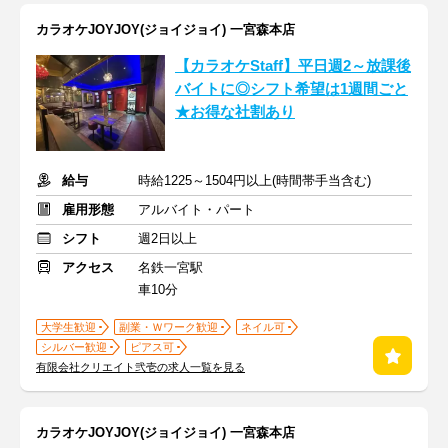
カラオケJOYJOY(ジョイジョイ) 一宮森本店
【カラオケStaff】平日週2～放課後
バイトに◎シフト希望は1週間ごと
★お得な社割あり
給与
時給1225～1504円以上(時間帯手当含む)
雇用形態
アルバイト・パート
シフト
週2日以上
アクセス
名鉄一宮駅
車10分
大学生歓迎
副業・Ｗワーク歓迎
ネイル可
シルバー歓迎
ピアス可
有限会社クリエイト弐壱の求人一覧を見る
カラオケJOYJOY(ジョイジョイ) 一宮森本店