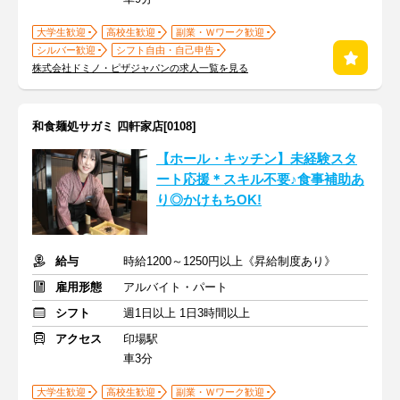
大学生歓迎
高校生歓迎
副業・Ｗワーク歓迎
シルバー歓迎
シフト自由・自己申告
株式会社ドミノ・ピザジャパンの求人一覧を見る
和食麺処サガミ 四軒家店[0108]
【ホール・キッチン】未経験スタ
ート応援＊スキル不要♪食事補助あ
り◎かけもちOK!
給与
時給1200～1250円以上《昇給制度あり》
雇用形態
アルバイト・パート
シフト
週1日以上 1日3時間以上
アクセス
印場駅
車3分
大学生歓迎
高校生歓迎
副業・Ｗワーク歓迎