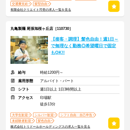
交通費支給
髪型自由
有限会社クリエイト弐壱の求人一覧を見る
丸亀製麺 尾張旭桜ヶ丘店［110730］
【接客・調理】髪色自由！週1日～
で無理なく勤務◎希望曜日で固定
もOK!!
給与
時給1200円～
雇用形態
アルバイト・パート
シフト
週1日以上 1日3時間以上
アクセス
印場駅
徒歩13分
大学生歓迎
シルバー歓迎
シフト自由・自己申告
未経験者歓迎
髪色自由
株式会社トリドールホールディングスの求人一覧を見る