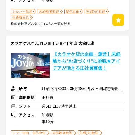
シルバー歓迎
未経験者歓迎
髪色自由
主婦(夫)歓迎
交通費支給
株式会社アズスタッフの求人一覧を見る
カラオケJOYJOY(ジョイジョイ) 守山 大森IC店
【カラオケ店の企画・運営】未経
験から"お店づくり"に挑戦★アイ
デアが活きる正社員募集！
給与
月給26万8000～35万1850円以上※固定残業代含む
雇用形態
正社員
シフト
週5日 1日7時間以上
アクセス
印場駅
車10分
シフト自由・自己申告
未経験者歓迎
主婦(夫)歓迎