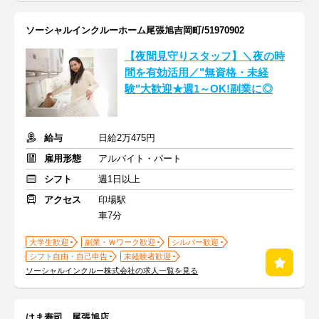
ソーシャルインクルーホーム尾張旭吉岡町/51970902
【夜間見守りスタッフ】＼夜の時
間を有効活用／"無資格・未経
験"大歓迎★週1～OK!副業に◎
給与
日給2万475円
雇用形態
アルバイト・パート
シフト
週1日以上
アクセス
印場駅
車7分
大学生歓迎
副業・Ｗワーク歓迎
シルバー歓迎
シフト自由・自己申告
未経験者歓迎
ソーシャルインクルー株式会社の求人一覧を見る
はま寿司 尾張旭店