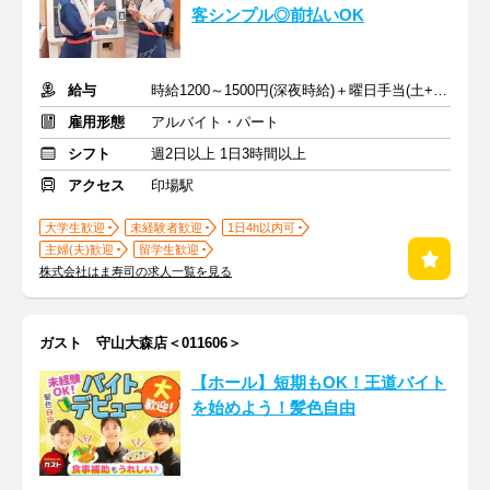
客シンプル◎前払いOK
給与
時給1200～1500円(深夜時給)＋曜日手当(土+70円、日祝+100円)
雇用形態
アルバイト・パート
シフト
週2日以上 1日3時間以上
アクセス
印場駅
大学生歓迎
未経験者歓迎
1日4h以内可
主婦(夫)歓迎
留学生歓迎
株式会社はま寿司の求人一覧を見る
ガスト 守山大森店＜011606＞
【ホール】短期もOK！王道バイト
を始めよう！髪色自由