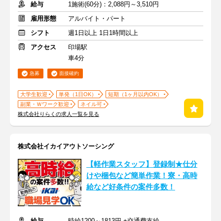
給与
1施術(60分)：2,088円～3,510円
雇用形態
アルバイト・パート
シフト
週1日以上 1日1時間以上
アクセス
印場駅
車4分
急募
面接確約
大学生歓迎
単発（1日OK）
短期（1ヶ月以内OK）
副業・Ｗワーク歓迎
ネイル可
株式会社りらくの求人一覧を見る
株式会社イカイアウトソーシング
【軽作業スタッフ】登録制★仕分
けや梱包など簡単作業！寮・高時
給など好条件の案件多数！
給与
時給1200～1813円 +交通費支給