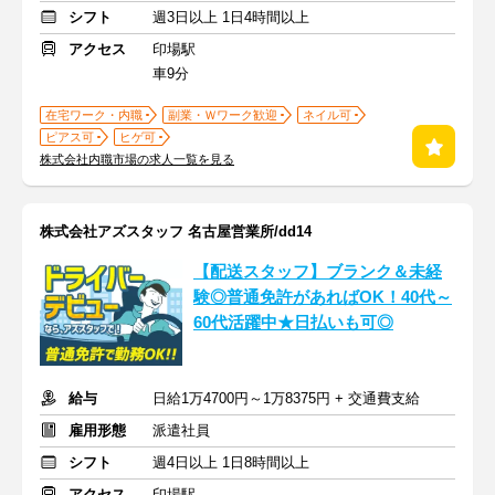
シフト
週3日以上 1日4時間以上
アクセス
印場駅
車9分
在宅ワーク・内職
副業・Ｗワーク歓迎
ネイル可
ピアス可
ヒゲ可
株式会社内職市場の求人一覧を見る
株式会社アズスタッフ 名古屋営業所/dd14
【配送スタッフ】ブランク＆未経
験◎普通免許があればOK！40代～
60代活躍中★日払いも可◎
給与
日給1万4700円～1万8375円 + 交通費支給
雇用形態
派遣社員
シフト
週4日以上 1日8時間以上
アクセス
印場駅