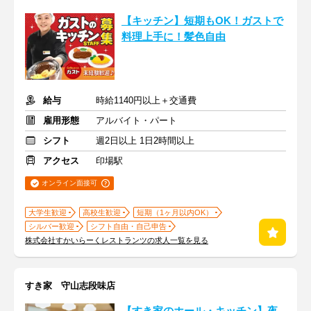
【キッチン】短期もOK！ガストで
料理上手に！髪色自由
給与
時給1140円以上＋交通費
雇用形態
アルバイト・パート
シフト
週2日以上 1日2時間以上
アクセス
印場駅
オンライン面接可
大学生歓迎
高校生歓迎
短期（1ヶ月以内OK）
シルバー歓迎
シフト自由・自己申告
株式会社すかいらーくレストランツの求人一覧を見る
すき家 守山志段味店