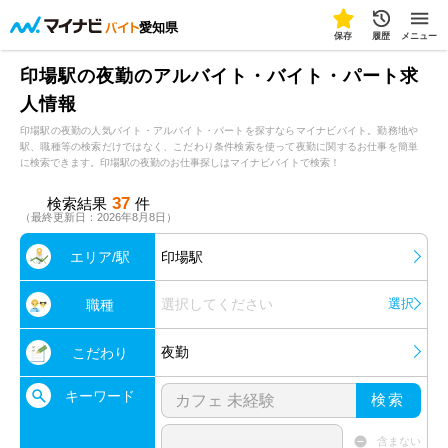
愛知県
保存
履歴
メニュー
印場駅の夜勤のアルバイト・バイト・パート求
人情報
印場駅の夜勤の人気バイト・アルバイト・パートを探すならマイナビバイト。勤務地や
駅、職種等の検索だけではなく、こだわり条件検索を使って夜勤に関するお仕事を簡単
に検索できます。印場駅の夜勤のお仕事探しはマイナビバイトで検索！
37
検索結果
件
（最終更新日：2026年8月8日）
エリア/駅
印場駅
選択してください
選択
職種
夜勤
こだわり
キーワード
検索
含まない