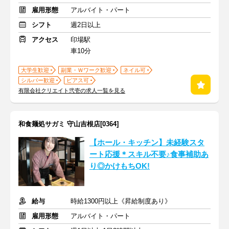
雇用形態
アルバイト・パート
シフト
週2日以上
アクセス
印場駅
車10分
大学生歓迎
副業・Ｗワーク歓迎
ネイル可
シルバー歓迎
ピアス可
有限会社クリエイト弐壱の求人一覧を見る
和食麺処サガミ 守山吉根店[0364]
【ホール・キッチン】未経験スタ
ート応援＊スキル不要♪食事補助あ
り◎かけもちOK!
給与
時給1300円以上《昇給制度あり》
雇用形態
アルバイト・パート