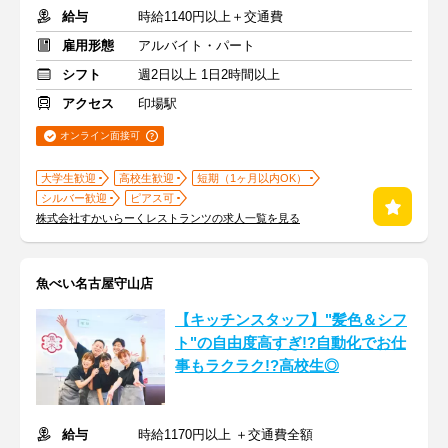
給与
時給1140円以上＋交通費
雇用形態
アルバイト・パート
シフト
週2日以上 1日2時間以上
アクセス
印場駅
オンライン面接可
大学生歓迎
高校生歓迎
短期（1ヶ月以内OK）
シルバー歓迎
ピアス可
株式会社すかいらーくレストランツの求人一覧を見る
魚べい名古屋守山店
【キッチンスタッフ】"髪色＆シフ
ト"の自由度高すぎ!?自動化でお仕
事もラクラク!?高校生◎
給与
時給1170円以上 ＋交通費全額