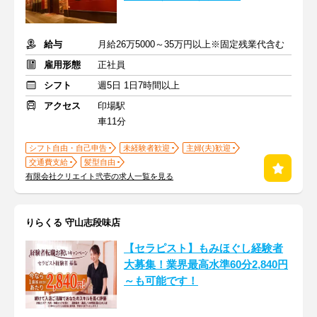
給与
月給26万5000～35万円以上※固定残業代含む
雇用形態
正社員
シフト
週5日 1日7時間以上
アクセス
印場駅
車11分
シフト自由・自己申告
未経験者歓迎
主婦(夫)歓迎
交通費支給
髪型自由
有限会社クリエイト弐壱の求人一覧を見る
りらくる 守山志段味店
【セラピスト】もみほぐし経験者
大募集！業界最高水準60分2,840円
～も可能です！