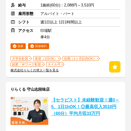
給与
1施術(60分)：2,088円～3,510円
雇用形態
アルバイト・パート
シフト
週1日以上 1日1時間以上
アクセス
印場駅
車4分
急募
面接確約
大学生歓迎
単発（1日OK）
短期（1ヶ月以内OK）
副業・Ｗワーク歓迎
ネイル可
株式会社りらくの求人一覧を見る
りらくる 守山志段味店
【セラピスト】未経験歓迎！週0～
5、1日1hOK！◎最高収入3510円
（60分）平均月収33万円