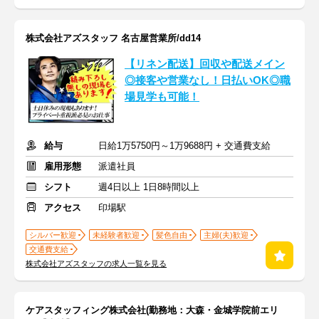
株式会社アズスタッフ 名古屋営業所/dd14
【リネン配送】回収や配送メイン
◎接客や営業なし！日払いOK◎職
場見学も可能！
給与
日給1万5750円～1万9688円 + 交通費支給
雇用形態
派遣社員
シフト
週4日以上 1日8時間以上
アクセス
印場駅
シルバー歓迎
未経験者歓迎
髪色自由
主婦(夫)歓迎
交通費支給
株式会社アズスタッフの求人一覧を見る
ケアスタッフィング株式会社(勤務地：大森・金城学院前エリ