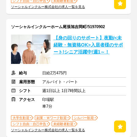
シフト自由・自己申告
未経験者歓迎
ソーシャルインクルー株式会社の求人一覧を見る
ソーシャルインクルーホーム尾張旭吉岡町/51970902
【身の回りのサポート】夜勤/<未
経験・無資格OK>入居者様のサポ
ート!シニア活躍中!週1～！
給与
日給2万475円
雇用形態
アルバイト・パート
シフト
週1日以上 1日7時間以上
アクセス
印場駅
車7分
大学生歓迎
副業・Ｗワーク歓迎
シルバー歓迎
シフト自由・自己申告
未経験者歓迎
ソーシャルインクルー株式会社の求人一覧を見る