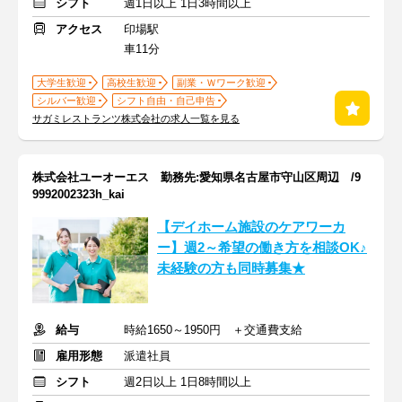
シフト
週1日以上 1日3時間以上
アクセス
印場駅
車11分
大学生歓迎
高校生歓迎
副業・Ｗワーク歓迎
シルバー歓迎
シフト自由・自己申告
サガミレストランツ株式会社の求人一覧を見る
株式会社ユーオーエス 勤務先:愛知県名古屋市守山区周辺 /9
9992002323h_kai
【デイホーム施設のケアワーカ
ー】週2～希望の働き方を相談OK♪
未経験の方も同時募集★
給与
時給1650～1950円 ＋交通費支給
雇用形態
派遣社員
シフト
週2日以上 1日8時間以上