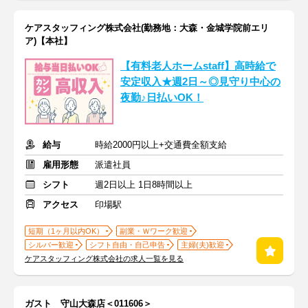
ケアスタッフィング株式会社(勤務地：大森・金城学院前エリ
ア)【本社】
【有料老人ホームstaff】高時給で
安定収入★週2日～◎見守り中心の
夜勤♪日払いOK！
給与
時給2000円以上+交通費全額支給
雇用形態
派遣社員
シフト
週2日以上 1日8時間以上
アクセス
印場駅
短期（1ヶ月以内OK）
副業・Ｗワーク歓迎
シルバー歓迎
シフト自由・自己申告
主婦(夫)歓迎
ケアスタッフィング株式会社の求人一覧を見る
ガスト 守山大森店＜011606＞