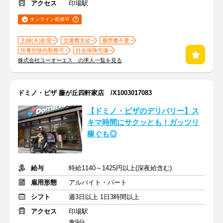
アクセス
印場駅
オンライン面接可
主婦(夫)歓迎
交通費支給
履歴書不要
扶養控除内勤務可
社会保険完備
株式会社ユーオーエス の求人一覧を見る
ドミノ・ピザ 藤が丘四軒家店 /X1003017083
【ドミノ・ピザのデリバリー】ス
キマ時間にサクッとも！ガッツリ
稼ぐも◎
給与
時給1140～1425円以上(深夜給含む)
雇用形態
アルバイト・パート
シフト
週3日以上 1日3時間以上
アクセス
印場駅
車9分