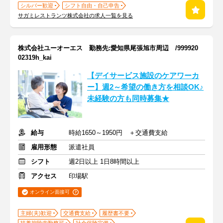
シルバー歓迎
シフト自由・自己申告
サガミレストランツ株式会社の求人一覧を見る
株式会社ユーオーエス 勤務先:愛知県尾張旭市周辺 /999920
02319h_kai
【デイサービス施設のケアワーカ
ー】週2～希望の働き方を相談OK♪
未経験の方も同時募集★
給与
時給1650～1950円 ＋交通費支給
雇用形態
派遣社員
シフト
週2日以上 1日8時間以上
アクセス
印場駅
オンライン面接可
主婦(夫)歓迎
交通費支給
履歴書不要