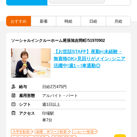
おすすめ
新着
時給
日給
月給
ソーシャルインクルーホーム尾張旭吉岡町/51970902
【お世話STAFF】夜勤/<未経験・
無資格OK>見回りがメイン♪シニア
活躍中!週1～!車通勤◎
給与
日給2万475円
雇用形態
アルバイト・パート
シフト
週1日以上
アクセス
印場駅
車7分
大学生歓迎
副業・Ｗワーク歓迎
シルバー歓迎