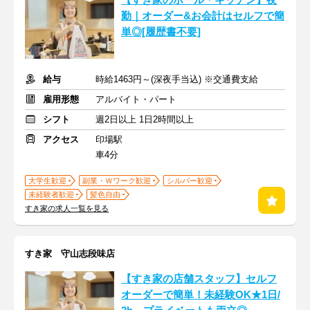
【すき家のホール・キッチン】夜
勤｜オーダー&お会計はセルフで簡
単◎[履歴書不要]
給与
時給1463円～(深夜手当込) ※交通費支給
雇用形態
アルバイト・パート
シフト
週2日以上 1日2時間以上
アクセス
印場駅
車4分
大学生歓迎
副業・Ｗワーク歓迎
シルバー歓迎
未経験者歓迎
髪色自由
すき家の求人一覧を見る
すき家 守山志段味店
【すき家の店舗スタッフ】セルフ
オーダーで簡単！未経験OK★1日/