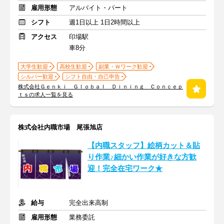
雇用形態
アルバイト・パート
シフト
週1日以上 1日2時間以上
アクセス
印場駅
車8分
大学生歓迎
高校生歓迎
副業・Ｗワーク歓迎
シルバー歓迎
シフト自由・自己申告
株式会社Ｇｅｎｋｉ Ｇｌｏｂａｌ Ｄｉｎｉｎｇ Ｃｏｎｃｅｐ
ｔｓの求人一覧を見る
株式会社内職市場 尾張旭店
【内職スタッフ】絵柄カット＆貼
り作業♪細かい作業が好きな方歓
迎！完全在宅ワーク★
給与
完全出来高制
雇用形態
業務委託