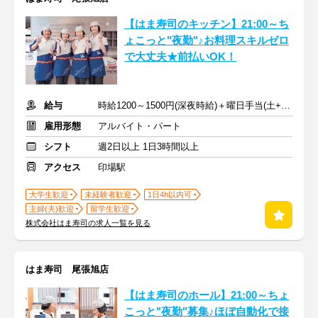
【はま寿司のキッチン】21:00～ち
ょこっと"夜勤"♪お料理スキルゼロ
で大丈夫★前払いOK！
給与
時給1200～1500円(深夜時給)＋曜日手当(土+70円、日祝+100円)
雇用形態
アルバイト・パート
シフト
週2日以上 1日3時間以上
アクセス
印場駅
大学生歓迎
未経験者歓迎
1日4h以内可
主婦(夫)歓迎
留学生歓迎
株式会社はま寿司の求人一覧を見る
はま寿司 尾張旭店
【はま寿司のホール】21:00～ちょ
こっと"夜勤"募集♪ほぼ自動化で接