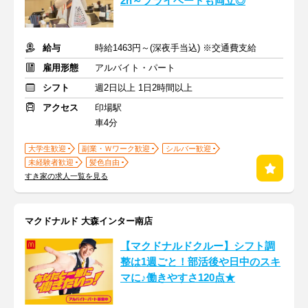
2h～プライベートも両立◎
給与
時給1463円～(深夜手当込) ※交通費支給
雇用形態
アルバイト・パート
シフト
週2日以上 1日2時間以上
アクセス
印場駅
車4分
大学生歓迎
副業・Ｗワーク歓迎
シルバー歓迎
未経験者歓迎
髪色自由
すき家の求人一覧を見る
マクドナルド 大森インター南店
【マクドナルドクルー】シフト調
整は1週ごと！部活後や日中のスキ
マに♪働きやすさ120点★