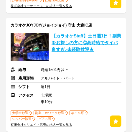
扶養控除内勤務可
社会保険完備
株式会社ユーオーエス の求人一覧を見る
カラオケJOYJOY(ジョイジョイ) 守山 大森IC店
【カラオケStaff】土日週1日！副業
をお探しの方に◎高時給でタイパ
良すぎ♪未経験歓迎★
給与
時給1504円以上
雇用形態
アルバイト・パート
シフト
週1日
アクセス
印場駅
車10分
大学生歓迎
副業・Ｗワーク歓迎
ネイル可
シルバー歓迎
ピアス可
有限会社クリエイト弐壱の求人一覧を見る