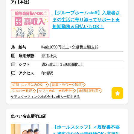
ア)【本社】
【グループホームstaff】入居者さ
まの生活に寄り添ってサポート★
短期勤務＆日払いもOK！
給与
時給1650円以上+交通費全額支給
雇用形態
派遣社員
シフト
週2日以上 1日6時間以上
アクセス
印場駅
短期（1ヶ月以内OK）
副業・Ｗワーク歓迎
シルバー歓迎
シフト自由・自己申告
未経験者歓迎
ケアスタッフィング株式会社の求人一覧を見る
魚べい名古屋守山店
【ホールスタッフ】＜履歴書不要