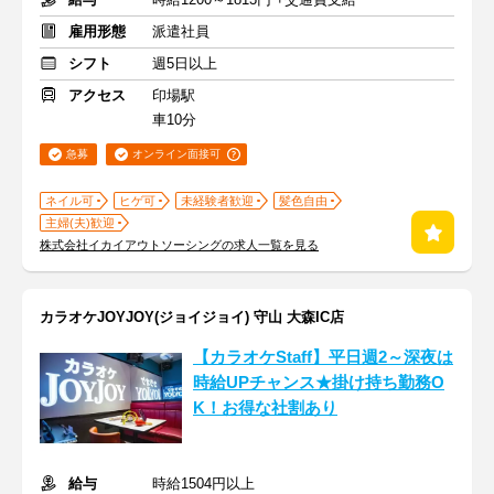
雇用形態
派遣社員
シフト
週5日以上
アクセス
印場駅
車10分
急募
オンライン面接可
ネイル可
ヒゲ可
未経験者歓迎
髪色自由
主婦(夫)歓迎
株式会社イカイアウトソーシングの求人一覧を見る
カラオケJOYJOY(ジョイジョイ) 守山 大森IC店
【カラオケStaff】平日週2～深夜は
時給UPチャンス★掛け持ち勤務O
K！お得な社割あり
給与
時給1504円以上