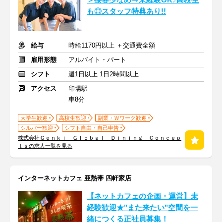
＞接客少なめ⇒未経験OK♪高校生
も◎スタッフ特典あり!!
給与
時給1170円以上 ＋交通費全額
雇用形態
アルバイト・パート
シフト
週1日以上 1日2時間以上
アクセス
印場駅
車8分
大学生歓迎
高校生歓迎
副業・Ｗワーク歓迎
シルバー歓迎
シフト自由・自己申告
株式会社Ｇｅｎｋｉ Ｇｌｏｂａｌ Ｄｉｎｉｎｇ Ｃｏｎｃｅｐ
ｔｓの求人一覧を見る
インターネットカフェ 亜熱帯 四軒家店
【ネットカフェの企画・運営】未
経験歓迎★"また来たい"空間を一
緒につくる正社員募集！