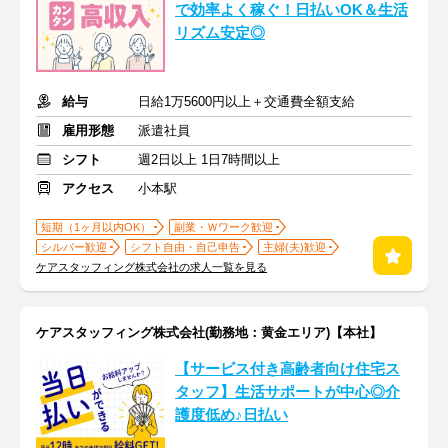
で効率よく稼ぐ！日払いOK＆生活
リズム安定◎
給与
日給1万5600円以上＋交通費全額支給
雇用形態
派遣社員
シフト
週2日以上 1日7時間以上
アクセス
小本駅
短期（1ヶ月以内OK）
副業・Ｗワーク歓迎
シルバー歓迎
シフト自由・自己申告
主婦(夫)歓迎
ケアスタッフィング株式会社の求人一覧を見る
ケアスタッフィング株式会社(勤務地：黄金エリア)【本社】
【サービス付き高齢者向け住宅ス
タッフ】生活サポートが中心◎介
護度低め♪日払い