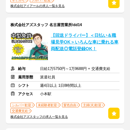
ネイル可
シルバー歓迎
株式会社アイアールの求人一覧を見る
株式会社アズスタッフ 名古屋営業所/dd14
【回送ドライバー】＜日払い＆職
場見学OK＞いろんな車に乗れる車
両配送◎電話登録OK！
給与
日給1万5750円～1万9688円 + 交通費支給
雇用形態
派遣社員
シフト
週4日以上 1日8時間以上
アクセス
小本駅
シルバー歓迎
未経験者歓迎
髪色自由
主婦(夫)歓迎
交通費支給
株式会社アズスタッフの求人一覧を見る