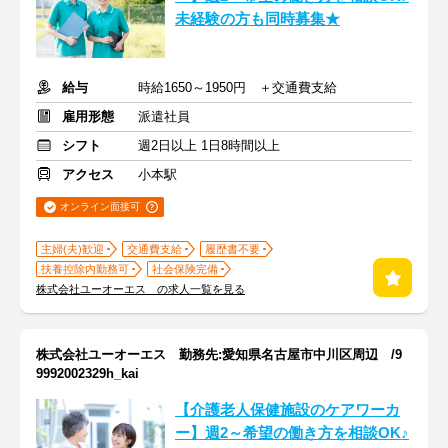
未経験の方も同時募集★
給与
時給1650～1950円 ＋交通費支給
雇用形態
派遣社員
シフト
週2日以上 1日8時間以上
アクセス
小本駅
オンライン面接可
主婦(夫)歓迎
交通費支給
履歴書不要
扶養控除内勤務可
社会保険完備
株式会社ユーオーエス の求人一覧を見る
株式会社ユーオーエス 勤務先:愛知県名古屋市中川区周辺 /9
9992002329h_kai
【介護老人保健施設のケアワーカ
ー】週2～希望の働き方を相談OK♪