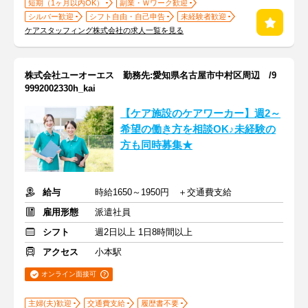
短期（1ヶ月以内OK）
副業・Ｗワーク歓迎
シルバー歓迎
シフト自由・自己申告
未経験者歓迎
ケアスタッフィング株式会社の求人一覧を見る
株式会社ユーオーエス 勤務先:愛知県名古屋市中村区周辺 /9
9992002330h_kai
【ケア施設のケアワーカー】週2～
希望の働き方を相談OK♪未経験の
方も同時募集★
給与
時給1650～1950円 ＋交通費支給
雇用形態
派遣社員
シフト
週2日以上 1日8時間以上
アクセス
小本駅
オンライン面接可
主婦(夫)歓迎
交通費支給
履歴書不要