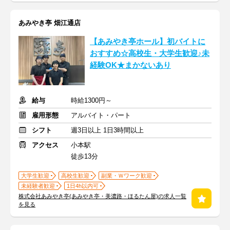
あみやき亭 畑江通店
【あみやき亭ホール】初バイトに
おすすめ☆高校生・大学生歓迎♪未
経験OK★まかないあり
給与
時給1300円～
雇用形態
アルバイト・パート
シフト
週3日以上 1日3時間以上
アクセス
小本駅
徒歩13分
大学生歓迎
高校生歓迎
副業・Ｗワーク歓迎
未経験者歓迎
1日4h以内可
株式会社あみやき亭(あみやき亭・美濃路・ほるたん屋)の求人一覧
を見る