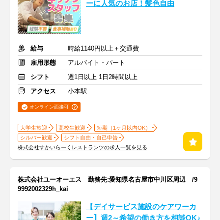
ーに人気のお店！髪色自由
給与
時給1140円以上＋交通費
雇用形態
アルバイト・パート
シフト
週1日以上 1日2時間以上
アクセス
小本駅
オンライン面接可
大学生歓迎
高校生歓迎
短期（1ヶ月以内OK）
シルバー歓迎
シフト自由・自己申告
株式会社すかいらーくレストランツの求人一覧を見る
株式会社ユーオーエス 勤務先:愛知県名古屋市中川区周辺 /9
9992002329h_kai
【デイサービス施設のケアワーカ
ー】週2～希望の働き方を相談OK♪