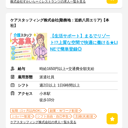
株式会社すかいらーくレストランツの求人一覧を見る
ケアスタッフィング株式会社(勤務地：近鉄八田エリア)【本
社】
【生活サポート】まるでリゾー
ト!?上質な空間で快適に働ける★LI
NEで簡単登録◎
給与
時給1650円以上+交通費全額支給
雇用形態
派遣社員
シフト
週2日以上 1日6時間以上
アクセス
小本駅
徒歩10分
短期（1ヶ月以内OK）
副業・Ｗワーク歓迎
シルバー歓迎
シフト自由・自己申告
主婦(夫)歓迎
ケアスタッフィング株式会社の求人一覧を見る