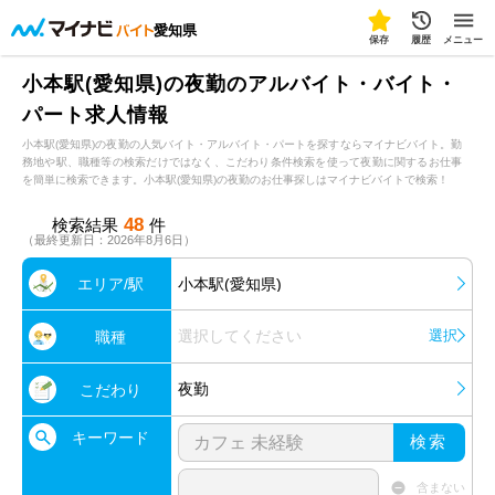
愛知県
保存
履歴
メニュー
小本駅(愛知県)の夜勤のアルバイト・バイト・
パート求人情報
小本駅(愛知県)の夜勤の人気バイト・アルバイト・パートを探すならマイナビバイト。勤
務地や駅、職種等の検索だけではなく、こだわり条件検索を使って夜勤に関するお仕事
を簡単に検索できます。小本駅(愛知県)の夜勤のお仕事探しはマイナビバイトで検索！
48
検索結果
件
（最終更新日：2026年8月6日）
エリア/駅
小本駅(愛知県)
選択してください
選択
職種
夜勤
こだわり
キーワード
検索
含まない