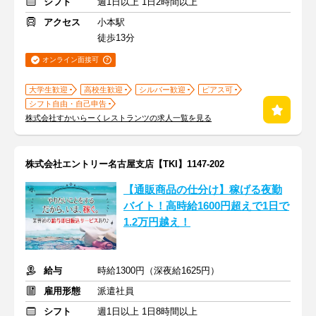
シフト
週1日以上 1日2時間以上
アクセス
小本駅
徒歩13分
オンライン面接可
大学生歓迎
高校生歓迎
シルバー歓迎
ピアス可
シフト自由・自己申告
株式会社すかいらーくレストランツの求人一覧を見る
株式会社エントリー名古屋支店【TKI】1147-202
【通販商品の仕分け】稼げる夜勤
バイト！高時給1600円超えで1日で
1.2万円越え！
給与
時給1300円（深夜給1625円）
雇用形態
派遣社員
シフト
週1日以上 1日8時間以上