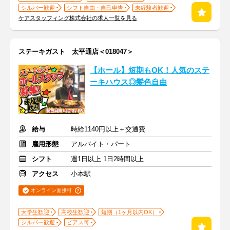
シルバー歓迎
シフト自由・自己申告
未経験者歓迎
ケアスタッフィング株式会社の求人一覧を見る
ステーキガスト 太平通店＜018047＞
【ホール】短期もOK！人気のステ
ーキハウス◎髪色自由
給与
時給1140円以上＋交通費
雇用形態
アルバイト・パート
シフト
週1日以上 1日2時間以上
アクセス
小本駅
オンライン面接可
大学生歓迎
高校生歓迎
短期（1ヶ月以内OK）
シルバー歓迎
ピアス可