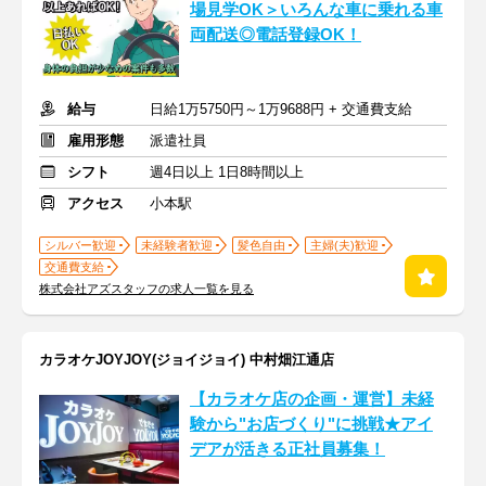
場見学OK＞いろんな車に乗れる車
両配送◎電話登録OK！
給与
日給1万5750円～1万9688円 + 交通費支給
雇用形態
派遣社員
シフト
週4日以上 1日8時間以上
アクセス
小本駅
シルバー歓迎
未経験者歓迎
髪色自由
主婦(夫)歓迎
交通費支給
株式会社アズスタッフの求人一覧を見る
カラオケJOYJOY(ジョイジョイ) 中村畑江通店
【カラオケ店の企画・運営】未経
験から"お店づくり"に挑戦★アイ
デアが活きる正社員募集！