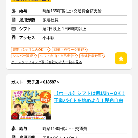
給与
時給1650円以上+交通費全額支給
雇用形態
派遣社員
シフト
週2日以上 1日6時間以上
アクセス
小本駅
短期（1ヶ月以内OK）
副業・Ｗワーク歓迎
シルバー歓迎
シフト自由・自己申告
未経験者歓迎
ケアスタッフィング株式会社の求人一覧を見る
ガスト 荒子店＜018587＞
【ホール】シフトは週1/2h～OK！
王道バイトを始めよう！髪色自由
給与
時給1140円以上＋交通費
雇用形態
アルバイト・パート