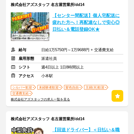
株式会社アズスタッフ 名古屋営業所/dd14
【センター間配送】個人宅配送に
疲れた方へ！再配達なしで安心◎
日払い＆電話登録OK★
給与
日給1万5750円～1万9688円 + 交通費支給
雇用形態
派遣社員
シフト
週4日以上 1日8時間以上
アクセス
小本駅
シルバー歓迎
未経験者歓迎
髪色自由
主婦(夫)歓迎
交通費支給
株式会社アズスタッフの求人一覧を見る
株式会社アズスタッフ 名古屋営業所/dd14
【回送ドライバー】＜日払い＆職