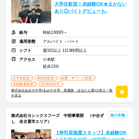
大学生歓迎！未経験OK★まかない
あり◎バイトデビューも♪
給与
時給1300円～
雇用形態
アルバイト・パート
シフト
週3日以上 1日3時間以上
アクセス
小本駅
徒歩13分
大学生歓迎
高校生歓迎
副業・Ｗワーク歓迎
未経験者歓迎
1日4h以内可
株式会社あみやき亭(あみやき亭・美濃路・ほるたん屋)の求人一覧
を見る
他の店舗
株式会社ヨシックスフーズ 中部事業部 （や台ず
し 名古屋市エリア）
【寿司居酒屋スタッフ】未経験OK