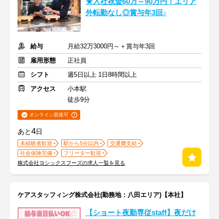
★入社祝金60万～90万円！エリア
外転勤なし◎賞与年3回♪
給与
月給32万3000円～＋賞与年3回
雇用形態
正社員
シフト
週5日以上 1日8時間以上
アクセス
小本駅
徒歩9分
オンライン面接可
4
あと
日
未経験者歓迎
駅から5分以内
交通費支給
社会保険完備
フリーター歓迎
株式会社ヨシックスフーズの求人一覧を見る
ケアスタッフィング株式会社(勤務地：八田エリア)【本社】
【ショート夜勤専従staff】夜だけ