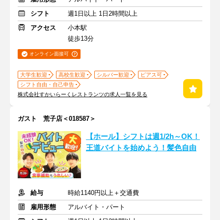
シフト
週1日以上 1日2時間以上
アクセス
小本駅
徒歩13分
オンライン面接可
大学生歓迎
高校生歓迎
シルバー歓迎
ピアス可
シフト自由・自己申告
株式会社すかいらーくレストランツの求人一覧を見る
ガスト 荒子店＜018587＞
【ホール】シフトは週1/2h～OK！
王道バイトを始めよう！髪色自由
給与
時給1140円以上＋交通費
雇用形態
アルバイト・パート