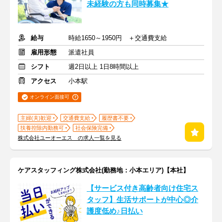
未経験の方も同時募集★
給与
時給1650～1950円 ＋交通費支給
雇用形態
派遣社員
シフト
週2日以上 1日8時間以上
アクセス
小本駅
オンライン面接可
主婦(夫)歓迎
交通費支給
履歴書不要
扶養控除内勤務可
社会保険完備
株式会社ユーオーエス の求人一覧を見る
ケアスタッフィング株式会社(勤務地：小本エリア)【本社】
【サービス付き高齢者向け住宅ス
タッフ】生活サポートが中心◎介
護度低め♪日払い