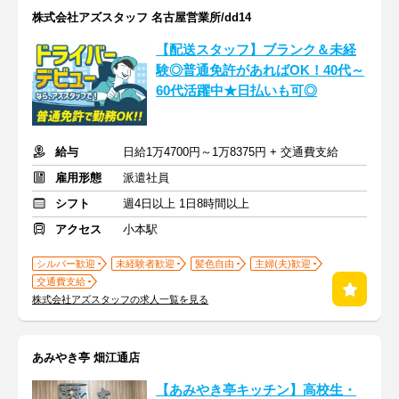
株式会社アズスタッフ 名古屋営業所/dd14
【配送スタッフ】ブランク＆未経
験◎普通免許があればOK！40代～
60代活躍中★日払いも可◎
給与
日給1万4700円～1万8375円 + 交通費支給
雇用形態
派遣社員
シフト
週4日以上 1日8時間以上
アクセス
小本駅
シルバー歓迎
未経験者歓迎
髪色自由
主婦(夫)歓迎
交通費支給
株式会社アズスタッフの求人一覧を見る
あみやき亭 畑江通店
【あみやき亭キッチン】高校生・