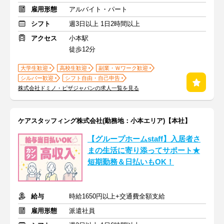
雇用形態
アルバイト・パート
シフト
週3日以上 1日2時間以上
アクセス
小本駅
徒歩12分
大学生歓迎
高校生歓迎
副業・Ｗワーク歓迎
シルバー歓迎
シフト自由・自己申告
株式会社ドミノ・ピザジャパンの求人一覧を見る
ケアスタッフィング株式会社(勤務地：小本エリア)【本社】
【グループホームstaff】入居者さ
まの生活に寄り添ってサポート★
短期勤務＆日払いもOK！
給与
時給1650円以上+交通費全額支給
雇用形態
派遣社員