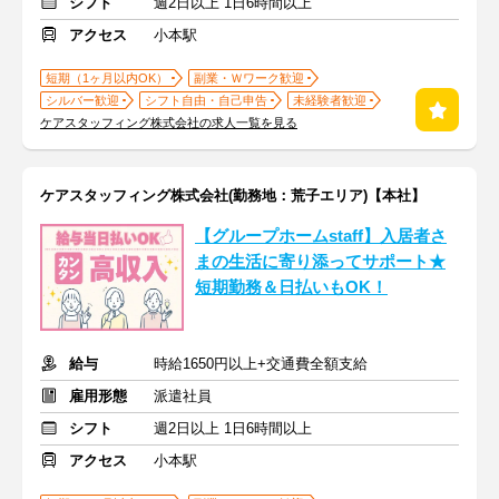
シフト
週2日以上 1日6時間以上
アクセス
小本駅
短期（1ヶ月以内OK）
副業・Ｗワーク歓迎
シルバー歓迎
シフト自由・自己申告
未経験者歓迎
ケアスタッフィング株式会社の求人一覧を見る
ケアスタッフィング株式会社(勤務地：荒子エリア)【本社】
【グループホームstaff】入居者さ
まの生活に寄り添ってサポート★
短期勤務＆日払いもOK！
給与
時給1650円以上+交通費全額支給
雇用形態
派遣社員
シフト
週2日以上 1日6時間以上
アクセス
小本駅