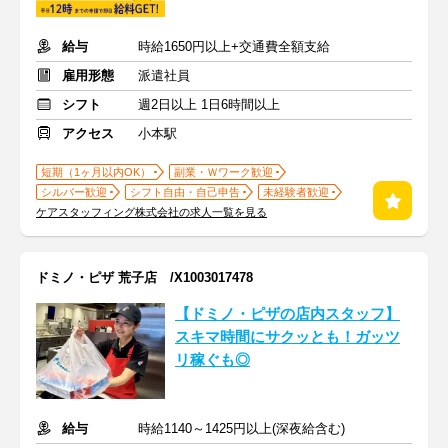
給与
時給1650円以上+交通費全額支給
雇用形態
派遣社員
シフト
週2日以上 1日6時間以上
アクセス
小本駅
短期（1ヶ月以内OK）
副業・Ｗワーク歓迎
シルバー歓迎
シフト自由・自己申告
未経験者歓迎
ケアスタッフィング株式会社の求人一覧を見る
ドミノ・ピザ 荒子店 /X1003017478
【ドミノ・ピザの店内スタッフ】
スキマ時間にサクッとも！ガッツ
リ稼ぐも◎
給与
時給1140～1425円以上(深夜給含む)