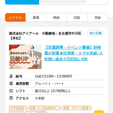
おすすめ
新着
時給
日給
月給
他の店舗
株式会社アイアール ※勤務地：名古屋市中川区
【本社】
【交通誘導・イベント警備】好待
遇が自慢★社用車・スマホ支給♪入
社祝い金あり◎日払いOK
給与
日給1万1300～1万3800円
雇用形態
アルバイト・パート
シフト
週1日以上 1日7時間以上
アクセス
小本駅
大学生歓迎
短期（1ヶ月以内OK）
副業・Ｗワーク歓迎