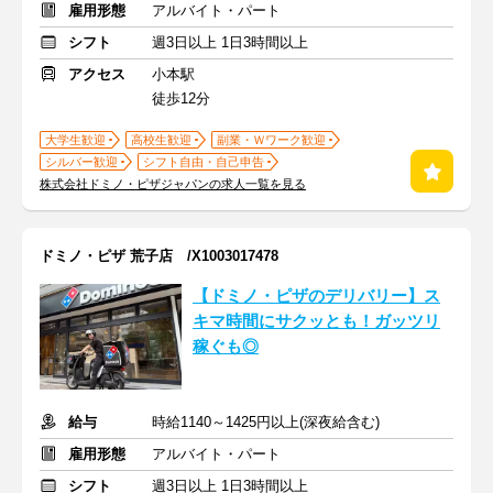
雇用形態
アルバイト・パート
シフト
週3日以上 1日3時間以上
アクセス
小本駅
徒歩12分
大学生歓迎
高校生歓迎
副業・Ｗワーク歓迎
シルバー歓迎
シフト自由・自己申告
株式会社ドミノ・ピザジャパンの求人一覧を見る
ドミノ・ピザ 荒子店 /X1003017478
【ドミノ・ピザのデリバリー】ス
キマ時間にサクッとも！ガッツリ
稼ぐも◎
給与
時給1140～1425円以上(深夜給含む)
雇用形態
アルバイト・パート
シフト
週3日以上 1日3時間以上