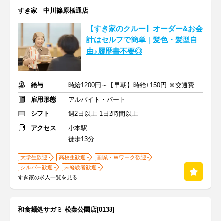
すき家 中川篠原橋通店
【すき家のクルー】オーダー&お会
計はセルフで簡単｜髪色・髪型自
由♪履歴書不要◎
給与
時給1200円～【早朝】時給+150円 ※交通費支給
雇用形態
アルバイト・パート
シフト
週2日以上 1日2時間以上
アクセス
小本駅
徒歩13分
大学生歓迎
高校生歓迎
副業・Ｗワーク歓迎
シルバー歓迎
未経験者歓迎
すき家の求人一覧を見る
和食麺処サガミ 松葉公園店[0138]