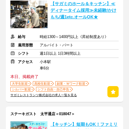
【サガミのホール＆キッチン】≪
ディナータイム採用≫未経験/かけ
もち/週1etc.オールOK★
給与
時給1300～1400円以上《昇給制度あり》
雇用形態
アルバイト・パート
シフト
週1日以上 1日3時間以上
アクセス
小本駅
車6分
本日、掲載終了
大学生歓迎
高校生歓迎
副業・Ｗワーク歓迎
シルバー歓迎
シフト自由・自己申告
サガミレストランツ株式会社の求人一覧を見る
ステーキガスト 太平通店＜018047＞
【キッチン】短期もOK！ファミリ