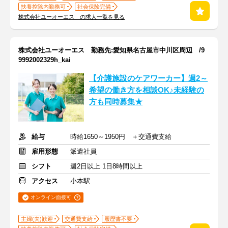
扶養控除内勤務可
社会保険完備
株式会社ユーオーエス の求人一覧を見る
株式会社ユーオーエス 勤務先:愛知県名古屋市中川区周辺 /9
9992002329h_kai
【介護施設のケアワーカー】週2～
希望の働き方を相談OK♪未経験の
方も同時募集★
給与
時給1650～1950円 ＋交通費支給
雇用形態
派遣社員
シフト
週2日以上 1日8時間以上
アクセス
小本駅
オンライン面接可
主婦(夫)歓迎
交通費支給
履歴書不要