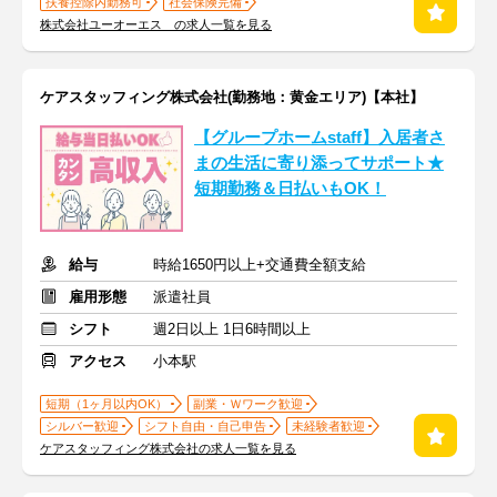
扶養控除内勤務可
社会保険完備
株式会社ユーオーエス の求人一覧を見る
ケアスタッフィング株式会社(勤務地：黄金エリア)【本社】
【グループホームstaff】入居者さ
まの生活に寄り添ってサポート★
短期勤務＆日払いもOK！
給与
時給1650円以上+交通費全額支給
雇用形態
派遣社員
シフト
週2日以上 1日6時間以上
アクセス
小本駅
短期（1ヶ月以内OK）
副業・Ｗワーク歓迎
シルバー歓迎
シフト自由・自己申告
未経験者歓迎
ケアスタッフィング株式会社の求人一覧を見る