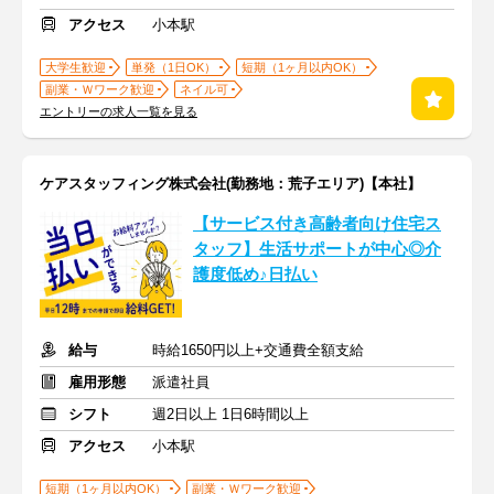
アクセス
小本駅
大学生歓迎
単発（1日OK）
短期（1ヶ月以内OK）
副業・Ｗワーク歓迎
ネイル可
エントリーの求人一覧を見る
ケアスタッフィング株式会社(勤務地：荒子エリア)【本社】
【サービス付き高齢者向け住宅ス
タッフ】生活サポートが中心◎介
護度低め♪日払い
給与
時給1650円以上+交通費全額支給
雇用形態
派遣社員
シフト
週2日以上 1日6時間以上
アクセス
小本駅
短期（1ヶ月以内OK）
副業・Ｗワーク歓迎