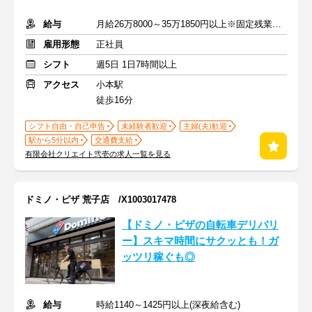
給与
月給26万8000～35万1850円以上※固定残業代含む
雇用形態
正社員
シフト
週5日 1日7時間以上
アクセス
小本駅
徒歩16分
シフト自由・自己申告
未経験者歓迎
主婦(夫)歓迎
駅から5分以内
交通費支給
有限会社クリエイト弐壱の求人一覧を見る
ドミノ・ピザ 荒子店 /X1003017478
【ドミノ・ピザの自転車デリバリ
ー】スキマ時間にサクッとも！ガ
ッツリ稼ぐも◎
給与
時給1140～1425円以上(深夜給含む)