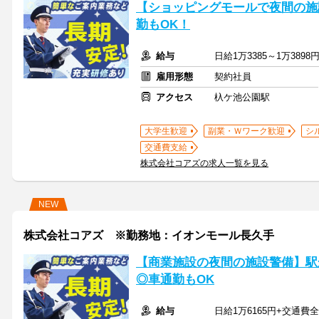
【ショッピングモールで夜間の施
勤もOK！
給与
日給1万3385～1万389
雇用形態
契約社員
アクセス
杁ケ池公園駅
大学生歓迎
副業・Ｗワーク歓迎
シ
交通費支給
株式会社コアズの求人一覧を見る
NEW
株式会社コアズ ※勤務地：イオンモール長久手
【商業施設の夜間の施設警備】駅
◎車通勤もOK
給与
日給1万6165円+交通費