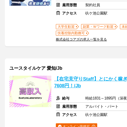
雇用形態
契約社員
アクセス
杁ケ池公園駅
大学生歓迎
副業・Ｗワーク歓迎
未
扶養控除内勤務可
株式会社コアズの求人一覧を見る
ユースタイルケア 愛知/Jb
【在宅見守りStaff】とにかく
7608円！/Jb
給与
時給1831～1895円（
雇用形態
アルバイト・パート
アクセス
杁ケ池公園駅
オンライン面接可