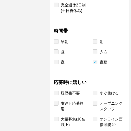
完全週休2日制
(土日祝休み)
時間帯
早朝
朝
昼
夕方
夜
夜勤
応募時に嬉しい
履歴書不要
すぐ働ける
友達と応募歓
オープニング
迎
スタッフ
大量募集(10名
オンライン面
以上)
接可能