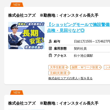
NEW
株式会社コアズ ※勤務地：イオンスタイル長久手
【ショッピングモールで施設警備
点検・見回りなど◎
給与
日給1万1555～1万462
雇用形態
契約社員
アクセス
杁ケ池公園駅
大学生歓迎
副業・Ｗワーク歓迎
シ
主婦(夫)歓迎
株式会社コアズの求人一覧を見る
NEW
株式会社コアズ ※勤務地：イオンスタイル長久手