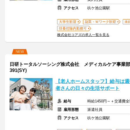
アクセス
杁ケ池公園駅
大学生歓迎
副業・Ｗワーク歓迎
未
扶養控除内勤務可
株式会社コアズの求人一覧を見る
NEW
日研トータルソーシング株式会社 メディカルケア事業部 
391(SY)
【老人ホームスタッフ】給与は週
者さんの日々の生活サポート
給与
時給1450円～＋交通費
雇用形態
派遣社員
アクセス
杁ケ池公園駅