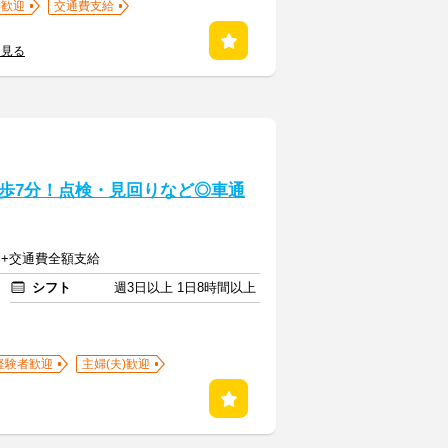
)歓迎
交通費支給
を見る
歩7分！点検・見回りなど◎車通
3円+交通費全額支給
シフト
週3日以上 1日8時間以上
経験者歓迎
主婦(夫)歓迎