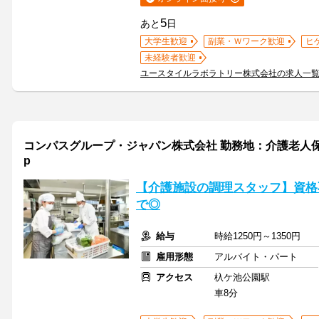
5
あと
日
大学生歓迎
副業・Ｗワーク歓迎
ヒ
未経験者歓迎
ユースタイルラボラトリー株式会社の求人一
コンパスグループ・ジャパン株式会社 勤務地：介護老人保健
p
【介護施設の調理スタッフ】資格
で◎
給与
時給1250円～1350円
雇用形態
アルバイト・パート
アクセス
杁ケ池公園駅
車8分