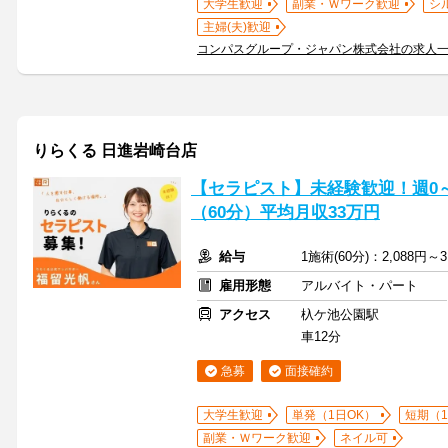
大学生歓迎
副業・Ｗワーク歓迎
シ
主婦(夫)歓迎
コンパスグループ・ジャパン株式会社の求人
りらくる 日進岩崎台店
【セラピスト】未経験歓迎！週0～5
（60分）平均月収33万円
給与
1施術(60分)：2,088円～3
雇用形態
アルバイト・パート
アクセス
杁ケ池公園駅
車12分
急募
面接確約
大学生歓迎
単発（1日OK）
短期（
副業・Ｗワーク歓迎
ネイル可