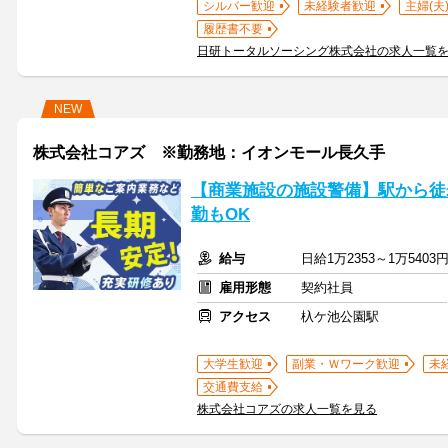
シルバー歓迎
未経験者歓迎
主婦(夫
履歴書不要
日研トータルソーシング株式会社の求人一覧
NEW
株式会社コアズ ※勤務地：イオンモール長久手
【商業施設の施設警備】駅から徒
勤もOK
給与
日給1万2353～1万540
雇用形態
契約社員
アクセス
杁ケ池公園駅
大学生歓迎
副業・Ｗワーク歓迎
未
交通費支給
株式会社コアズの求人一覧を見る