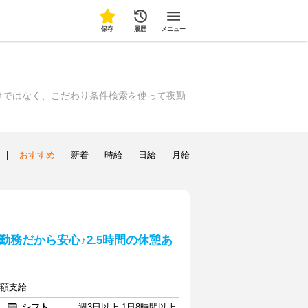
保存
履歴
メニュー
けではなく、こだわり条件検索を使って夜勤
|
おすすめ
新着
時給
日給
月給
務だから安心♪2.5時間の休憩あ
全額支給
シフト
週3日以上 1日8時間以上