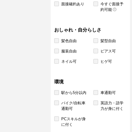
面接確約あり
今すぐ面接予
約可能
おしゃれ・自分らしさ
髪色自由
髪型自由
服装自由
ピアス可
ネイル可
ヒゲ可
環境
駅から5分以内
車通勤可
バイク/自転車
英語力・語学
通勤可
力が身に付く
PCスキルが身
に付く