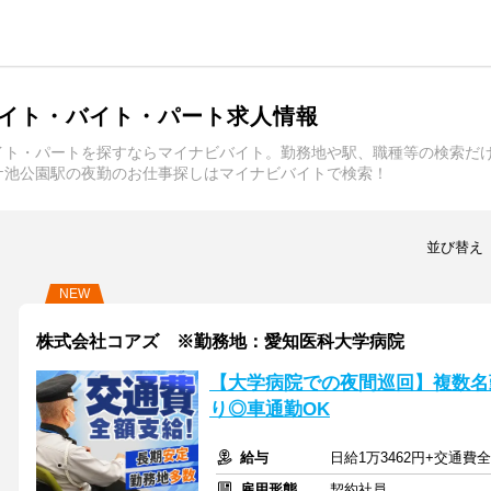
イト・バイト・パート求人情報
イト・パートを探すならマイナビバイト。勤務地や駅、職種等の検索だ
ケ池公園駅の夜勤のお仕事探しはマイナビバイトで検索！
並び替え
NEW
株式会社コアズ ※勤務地：愛知医科大学病院
【大学病院での夜間巡回】複数名勤
り◎車通勤OK
給与
日給1万3462円+交通費
雇用形態
契約社員