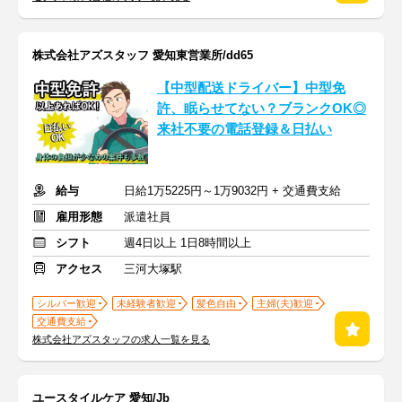
株式会社アズスタッフ 愛知東営業所/dd65
【中型配送ドライバー】中型免
許、眠らせてない？ブランクOK◎
来社不要の電話登録＆日払い
給与
日給1万5225円～1万9032円 + 交通費支給
雇用形態
派遣社員
シフト
週4日以上 1日8時間以上
アクセス
三河大塚駅
シルバー歓迎
未経験者歓迎
髪色自由
主婦(夫)歓迎
交通費支給
株式会社アズスタッフの求人一覧を見る
ユースタイルケア 愛知/Jb