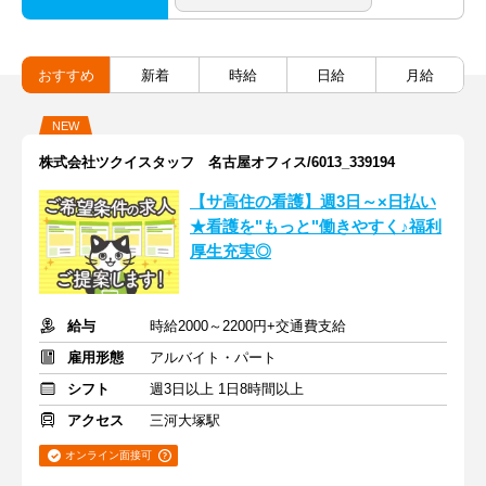
おすすめ
新着
時給
日給
月給
NEW
株式会社ツクイスタッフ 名古屋オフィス/6013_339194
【サ高住の看護】週3日～×日払い
★看護を"もっと"働きやすく♪福利
厚生充実◎
給与
時給2000～2200円+交通費支給
雇用形態
アルバイト・パート
シフト
週3日以上 1日8時間以上
アクセス
三河大塚駅
オンライン面接可