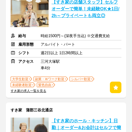
【すき家の店舗スタッフ】セルフ
オーダーで簡単！未経験OK★1日/
2h～プライベートも両立◎
給与
時給1500円～(深夜手当込) ※交通費支給
雇用形態
アルバイト・パート
シフト
週2日以上 1日2時間以上
アクセス
三河大塚駅
車4分
大学生歓迎
副業・Ｗワーク歓迎
シルバー歓迎
未経験者歓迎
髪色自由
すき家の求人一覧を見る
すき家 蒲郡三谷北通店
【すき家のホール・キッチン】日
勤｜オーダー&お会計はセルフで簡