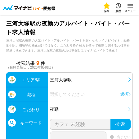
愛知県
保存
履歴
メニュー
三河大塚駅の夜勤のアルバイト・バイト・パー
ト求人情報
三河大塚駅の夜勤の人気バイト・アルバイト・パートを探すならマイナビバイト。勤務
地や駅、職種等の検索だけではなく、こだわり条件検索を使って夜勤に関するお仕事を
簡単に検索できます。三河大塚駅の夜勤のお仕事探しはマイナビバイトで検索！
9
検索結果
件
（最終更新日：2026年8月8日）
エリア/駅
三河大塚駅
選択してください
選択
職種
夜勤
こだわり
キーワード
検索
含まない