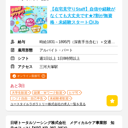
【在宅見守りStaff】自信や経験が
なくても大丈夫です★7割が無資
格・未経験スタート◎/Jb
給与
時給1831～1895円（深夜手当含む）＋交通費支給
雇用形態
アルバイト・パート
シフト
週1日以上 1日8時間以上
アクセス
三河大塚駅
オンライン面接可
3
あと
日
大学生歓迎
副業・Ｗワーク歓迎
ヒゲ可
シフト自由・自己申告
未経験者歓迎
ユースタイルラボラトリー株式会社の求人一覧を見る
日研トータルソーシング株式会社 メディカルケア事業部 知