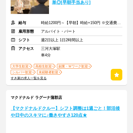
単◎[早朝手当あり]
給与
時給1200円～【早朝】時給+150円 ※交通費支給
雇用形態
アルバイト・パート
シフト
週2日以上 1日2時間以上
アクセス
三河大塚駅
車4分
大学生歓迎
高校生歓迎
副業・Ｗワーク歓迎
シルバー歓迎
未経験者歓迎
すき家の求人一覧を見る
マクドナルド ラグーナ蒲郡店
【マクドナルドクルー】シフト調整は1週ごと！部活後
や日中のスキマに♪働きやすさ120点★