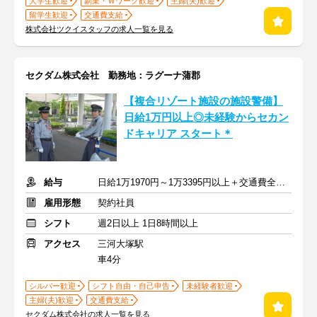
大学生歓迎
副業・Ｗワーク歓迎
主婦(夫)歓迎
留学生歓迎
交通費支給
株式会社ツクイスタッフの求人一覧を見る
セクダム株式会社 勤務地：ラグーナ蒲郡
【複合リゾート施設の施設警備】
日給1万円以上◎未経験からセカン
ドキャリア スタート＊
給与
日給1万1970円～1万3395円以上＋交通費全額支給
雇用形態
契約社員
シフト
週2日以上 1日8時間以上
アクセス
三河大塚駅
車4分
シルバー歓迎
シフト自由・自己申告
未経験者歓迎
主婦(夫)歓迎
交通費支給
セクダム株式会社の求人一覧を見る