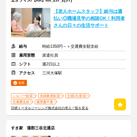
立オフィス/【KR】KR_297_2(SY)
【老人ホームスタッフ】給与は週
払い◎職場見学の相談OK！利用者
さんの日々の生活サポート
給与
時給1350円～＋交通費全額支給
雇用形態
派遣社員
シフト
週2日以上
アクセス
三河大塚駅
急募
シルバー歓迎
未経験者歓迎
主婦(夫)歓迎
交通費支給
履歴書不要
日研トータルソーシング株式会社の求人一覧を見る
すき家 蒲郡三谷北通店