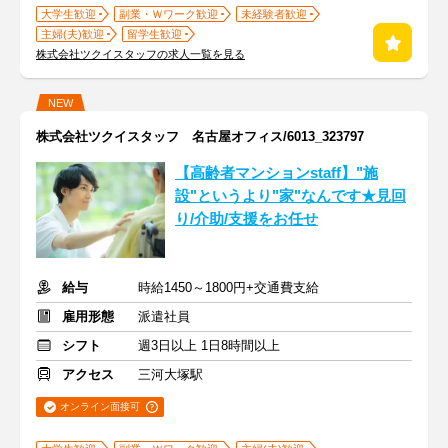
大学生歓迎
副業・Ｗワーク歓迎
未経験者歓迎
主婦(夫)歓迎
留学生歓迎
株式会社ツクイスタッフの求人一覧を見る
NEW
株式会社ツクイスタッフ 名古屋オフィス/6013_323797
【高齢者マンションstaff】"施
設"というより"家"なんです★見回
り/介助/支援をお任せ
給与
時給1450～1800円+交通費支給
雇用形態
派遣社員
シフト
週3日以上 1日8時間以上
アクセス
三河大塚駅
オンライン面接可