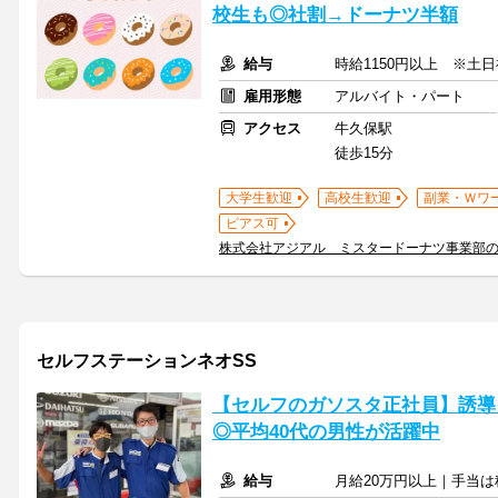
校生も◎社割→ドーナツ半額
給与
時給1150円以上 ※土日
雇用形態
アルバイト・パート
アクセス
牛久保駅
徒歩15分
大学生歓迎
高校生歓迎
副業・Ｗワ
ピアス可
株式会社アジアル ミスタードーナツ事業部
セルフステーションネオSS
【セルフのガソスタ正社員】誘導
◎平均40代の男性が活躍中
給与
月給20万円以上｜手当