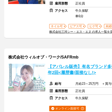
雇用形態
正社員
アクセス
牛久保駅
車6分
ネイル可
ピアス可
ヒゲ可
未経
株式会社三河シー・エス・エヌ の求人一覧を
株式会社ウィルオブ・ワーク/SAFRmb
【アパレル販売】有名ブランド多
年2回<履歴書/面接なし!>
給与
月給23～25万円 ＋賞
雇用形態
正社員
アクセス
牛久保駅
オンライン面接可