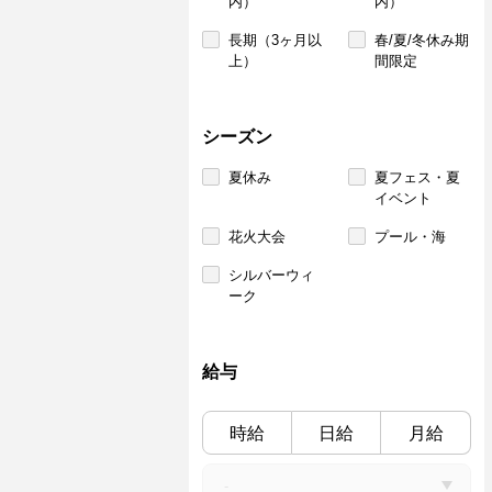
内）
内）
長期（3ヶ月以
春/夏/冬休み期
上）
間限定
シーズン
夏休み
夏フェス・夏
イベント
花火大会
プール・海
シルバーウィ
ーク
給与
時給
日給
月給