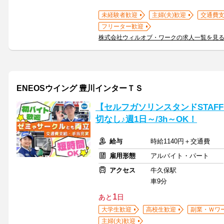
未経験者歓迎
主婦(夫)歓迎
交通費
フリーター歓迎
株式会社ウィルオブ・ワークの求人一覧を見
ENEOSウイング 豊川インターＴＳ
【セルフガソリンスタンドSTAF
切なし♪週1日～/3h～OK！
給与
時給1140円＋交通費
雇用形態
アルバイト・パート
アクセス
牛久保駅
車9分
1
あと
日
大学生歓迎
高校生歓迎
副業・Ｗワ
主婦(夫)歓迎