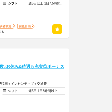
シフト
週5日以上 1日7.5時間以上
験者歓迎
髪色自由
見る
数♪お休み&待遇も充実◎ボーナス
与年2回＋インセンティブ＋交通費
シフト
週5日 1日8時間以上