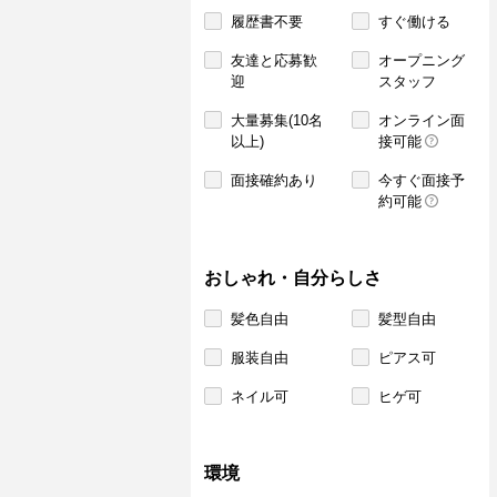
履歴書不要
すぐ働ける
友達と応募歓
オープニング
迎
スタッフ
大量募集(10名
オンライン面
以上)
接可能
面接確約あり
今すぐ面接予
約可能
おしゃれ・自分らしさ
髪色自由
髪型自由
服装自由
ピアス可
ネイル可
ヒゲ可
環境