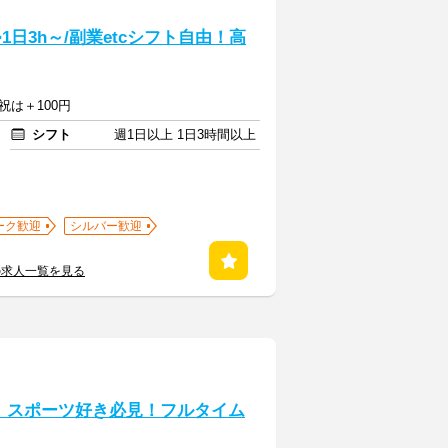
1日3h～/副業etcシフト自由！高
祝は＋100円
シフト
週1日以上 1日3時間以上
ーク歓迎
シルバー歓迎
の求人一覧を見る
］スポーツ好き必見！フルタイム