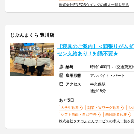
株式会社ENEOSウイングの求人一覧を見る
じぶんまくら 豊川店
【寝具のご案内】＜頑張りがムダ
セン支給あり！知識不要★
給与
時給1400円～+交通費支
雇用形態
アルバイト・パート
アクセス
牛久保駅
徒歩15分
5
あと
日
大学生歓迎
副業・Ｗワーク歓迎
シ
シフト自由・自己申告
未経験者歓迎
株式会社タナカふとんサービスの求人一覧を