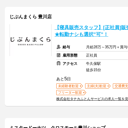
じぶんまくら 豊川店
【寝具販売スタッフ】[正社員]販
★転勤ナシも選択”可”！
給与
月給28万～35万円＋賞与
雇用形態
正社員
アクセス
牛久保駅
徒歩15分
5
あと
日
未経験者歓迎
主婦(夫)歓迎
交通費
フリーター歓迎
株式会社タナカふとんサービスの求人一覧を
ミスタードーナツ クロスモール豊川ショップ