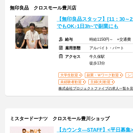
無印良品 クロスモール豊川店
【無印良品スタッフ】[11：30～
でもOK♪1日3h~で副業にも
給与
時給1150円～ +交通費
雇用形態
アルバイト・パート
アクセス
牛久保駅
徒歩13分
大学生歓迎
副業・Ｗワーク歓迎
シ
未経験者歓迎
主婦(夫)歓迎
株式会社プロジェクトファイブの求人一覧を
ミスタードーナツ クロスモール豊川ショップ
【カウンタ―STAFF】<平日募集>