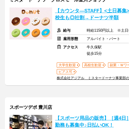
【カウンタ―STAFF】<土日募集>
校生も◎社割→ドーナツ半額
給与
時給1150円以上 ※土日
雇用形態
アルバイト・パート
アクセス
牛久保駅
徒歩15分
大学生歓迎
高校生歓迎
副業・Ｗワ
ピアス可
株式会社アジアル ミスタードーナツ事業部
スポーツデポ 豊川店
【スポーツ用品の販売】［週4日
勤務も募集中♪日払いOK！