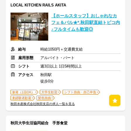
LOCAL KITCHEN RAILS AKITA
【ホールスタッフ】おしゃれなカ
フェ＆バル★*.秋田駅直結トピコ内
♪フルタイムも歓迎◎
給与
時給1050円＋交通費支給
雇用形態
アルバイト・パート
シフト
週3日以上 1日5時間以上
アクセス
秋田駅
徒歩0分
単発（1日OK）
大学生歓迎
シフト自由・自己申告
未経験者歓迎
髪色自由
秋田水産株式会社秋田支店の求人一覧を見る
秋田大学生活協同組合 手形食堂