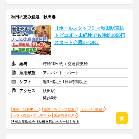
秋田の恵み鮨処 秋田港
【ホールスタッフ】＜秋田駅直結
トピコ3F＞未経験でも時給1050円
スタート◇週3～OK♪
給与
時給1050円＋交通費支給
雇用形態
アルバイト・パート
シフト
週3日以上 1日4時間以上
アクセス
秋田駅
徒歩0分
単発（1日OK）
副業・Ｗワーク歓迎
シルバー歓迎
シフト自由・自己申告
未経験者歓迎
秋田水産株式会社秋田支店の求人一覧を見る