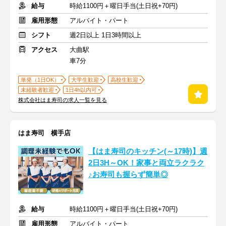
給与
時給1100円＋曜日手当(土日祝+70円)
雇用形態
アルバイト・パート
シフト
週2日以上 1日3時間以上
アクセス
大曲駅
車7分
単発（1日OK）
大学生歓迎
高校生歓迎
未経験者歓迎
1日4h以内可
株式会社はま寿司の求人一覧を見る
はま寿司 横手店
【はま寿司のキッチン(～17時)】週
2日3H～OK！家事と両立ラクラク
♪お寿司も握らず簡単◎
給与
時給1100円＋曜日手当(土日祝+70円)
雇用形態
アルバイト・パート