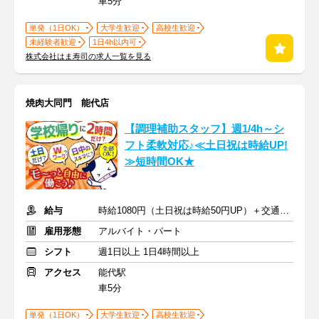
車5分
単発（1日OK）
大学生歓迎
高校生歓迎
未経験者歓迎
1日4h以内可
株式会社はま寿司の求人一覧を見る
焼肉大同門 能代店
【調理補助スタッフ】週1/4h～シ
フト柔軟対応♪≪土日祝は時給UP!
≫短時間OK★
給与
時給1080円（土日祝は時給50円UP）＋交通費規定支給
雇用形態
アルバイト・パート
シフト
週1日以上 1日4時間以上
アクセス
能代駅
車5分
単発（1日OK）
大学生歓迎
高校生歓迎