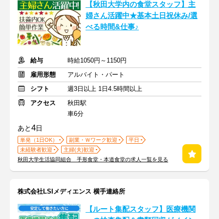
【秋田大学内の食堂スタッフ】主
婦さん活躍中★基本土日祝休み/選
べる時間&仕事♪
給与
時給1050円～1150円
雇用形態
アルバイト・パート
シフト
週3日以上 1日4.5時間以上
アクセス
秋田駅
車6分
4
あと
日
単発（1日OK）
副業・Ｗワーク歓迎
平日
未経験者歓迎
主婦(夫)歓迎
秋田大学生活協同組合 手形食堂・本道食堂の求人一覧を見る
株式会社LSIメディエンス 横手連絡所
【ルート集配スタッフ】医療機関