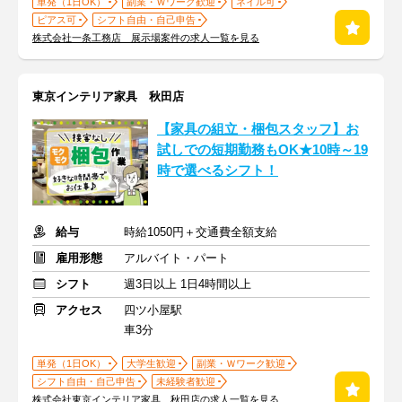
単発（1日OK）
副業・Ｗワーク歓迎
ネイル可
ピアス可
シフト自由・自己申告
株式会社一条工務店 展示場案件の求人一覧を見る
東京インテリア家具 秋田店
【家具の組立・梱包スタッフ】お
試しでの短期勤務もOK★10時～19
時で選べるシフト！
給与
時給1050円＋交通費全額支給
雇用形態
アルバイト・パート
シフト
週3日以上 1日4時間以上
アクセス
四ツ小屋駅
車3分
単発（1日OK）
大学生歓迎
副業・Ｗワーク歓迎
シフト自由・自己申告
未経験者歓迎
株式会社東京インテリア家具 秋田店の求人一覧を見る