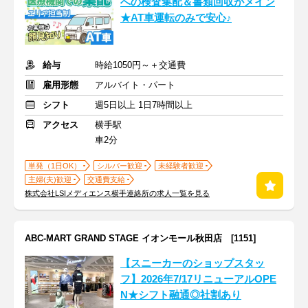
への検査集配＆書類回収がメイン
★AT車運転のみで安心♪
給与
時給1050円～＋交通費
雇用形態
アルバイト・パート
シフト
週5日以上 1日7時間以上
アクセス
横手駅
車2分
単発（1日OK）
シルバー歓迎
未経験者歓迎
主婦(夫)歓迎
交通費支給
株式会社LSIメディエンス横手連絡所の求人一覧を見る
ABC-MART GRAND STAGE イオンモール秋田店 [1151]
【スニーカーのショップスタッ
フ】2026年7/17リニューアルOPE
N★シフト融通◎社割あり