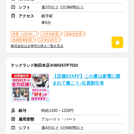
シフト
週2日以上 1日3時間以上
アクセス
横手駅
車6分
単発（1日OK）
大学生歓迎
高校生歓迎
未経験者歓迎
1日4h以内可
株式会社はま寿司の求人一覧を見る
テックランド秋田本店※W0247/P7010
【店舗STAFF】この夏は家電に囲
まれて働こう♪社員割引有
給与
時給1150～1220円
雇用形態
アルバイト・パート
シフト
週4日以上 1日6時間以上