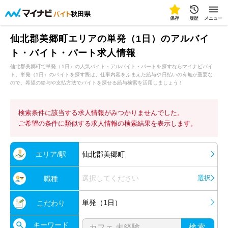
秋田県
保存
履歴
メニュー
仙北郡美郷町エリアの単発（1日）のアルバイ
ト・バイト・パート求人情報
仙北郡美郷町で単発（1日）の人気バイト・アルバイト・パートを探すならマイナビバイ
ト。単発（1日）のバイトを探す際は、仕事内容をふまえた給与や日払いの有無が重要な
ので、希望の給与や支払方法でバイトを探せる給与検索を活用しましょう！
検索条件に該当する求人情報がみつかりませんでした。
ご希望の条件に類似する求人情報の検索結果を表示します。
エリア/駅
仙北郡美郷町
選択してください
選択
職種
単発（1日）
こだわり
キーワード
検索