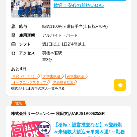
歓迎！安心の前払いOK♪
給与
時給1100円＋曜日手当(土日祝+70円)
雇用形態
アルバイト・パート
シフト
週1日以上 1日2時間以上
アクセス
羽後本荘駅
車3分
4
あと
日
単発（1日OK）
大学生歓迎
高校生歓迎
オープニングスタッフ
未経験者歓迎
株式会社はま寿司の求人一覧を見る
NEW
株式会社リージェンシー 秋田支店/AKJS1A00625SR
【移転・設営撤去など】≪登録制
≫未経験大歓迎★単発＆週1～勤務