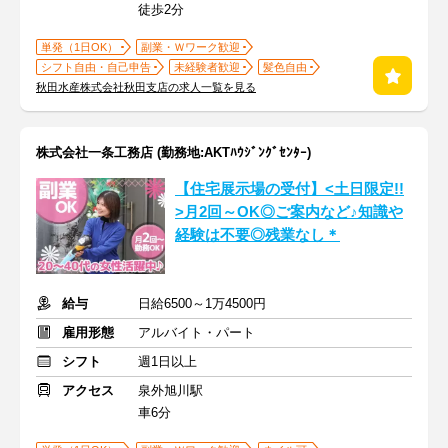
徒歩2分
単発（1日OK）
副業・Ｗワーク歓迎
シフト自由・自己申告
未経験者歓迎
髪色自由
秋田水産株式会社秋田支店の求人一覧を見る
株式会社一条工務店 (勤務地:AKTﾊｳｼﾞﾝｸﾞｾﾝﾀｰ)
【住宅展示場の受付】<土日限定!!
>月2回～OK◎ご案内など♪知識や
経験は不要◎残業なし＊
給与
日給6500～1万4500円
雇用形態
アルバイト・パート
シフト
週1日以上
アクセス
泉外旭川駅
車6分