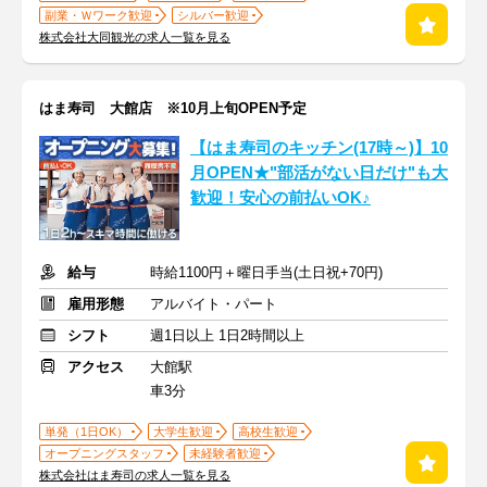
副業・Ｗワーク歓迎
シルバー歓迎
株式会社大同観光の求人一覧を見る
はま寿司 大館店 ※10月上旬OPEN予定
【はま寿司のキッチン(17時～)】10
月OPEN★"部活がない日だけ"も大
歓迎！安心の前払いOK♪
給与
時給1100円＋曜日手当(土日祝+70円)
雇用形態
アルバイト・パート
シフト
週1日以上 1日2時間以上
アクセス
大館駅
車3分
単発（1日OK）
大学生歓迎
高校生歓迎
オープニングスタッフ
未経験者歓迎
株式会社はま寿司の求人一覧を見る