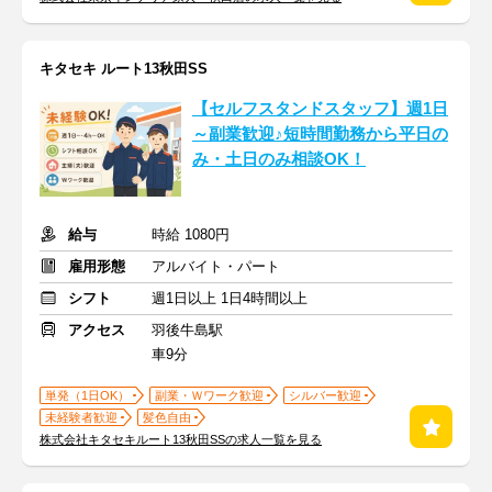
キタセキ ルート13秋田SS
【セルフスタンドスタッフ】週1日
～副業歓迎♪短時間勤務から平日の
み・土日のみ相談OK！
給与
時給 1080円
雇用形態
アルバイト・パート
シフト
週1日以上 1日4時間以上
アクセス
羽後牛島駅
車9分
単発（1日OK）
副業・Ｗワーク歓迎
シルバー歓迎
未経験者歓迎
髪色自由
株式会社キタセキルート13秋田SSの求人一覧を見る