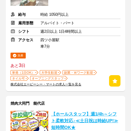
給与
時給 1050円以上
雇用形態
アルバイト・パート
シフト
週2日以上 1日4時間以上
アクセス
四ツ小屋駅
車7分
急募
3
あと
日
単発（1日OK）
大学生歓迎
副業・Ｗワーク歓迎
ネイル可
オープニングスタッフ
株式会社エービーシー・マートの求人一覧を見る
焼肉大同門 能代店
【ホールスタッフ】週1/4h～シフ
ト柔軟対応♪≪土日祝は時給UP!≫
短時間OK★