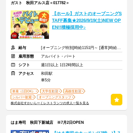
ガスト 秋田アルス店＜017782＞
【ホール】ガストのオープニングS
TAFF募集★2026/9/19(土)NEW OP
EN!!積極採用中♪
給与
[オープニング特別]時給1151円～ [通常]時給1051円～ ＋交通費
雇用形態
アルバイト・パート
シフト
週1日以上 1日2時間以上
アクセス
和田駅
車5分
単発（1日OK）
大学生歓迎
高校生歓迎
シルバー歓迎
オープニングスタッフ
株式会社すかいらーくレストランツの求人一覧を見る
はま寿司 秋田下新城店 ※7月2日OPEN