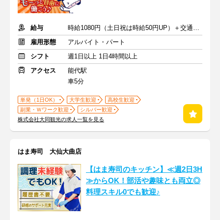
給与
時給1080円（土日祝は時給50円UP）＋交通費規定支給
雇用形態
アルバイト・パート
シフト
週1日以上 1日4時間以上
アクセス
能代駅
車5分
単発（1日OK）
大学生歓迎
高校生歓迎
副業・Ｗワーク歓迎
シルバー歓迎
株式会社大同観光の求人一覧を見る
はま寿司 大仙大曲店
【はま寿司のキッチン】≪週2日3H
≫からOK！部活や趣味とも両立◎
料理スキル0でも歓迎♪