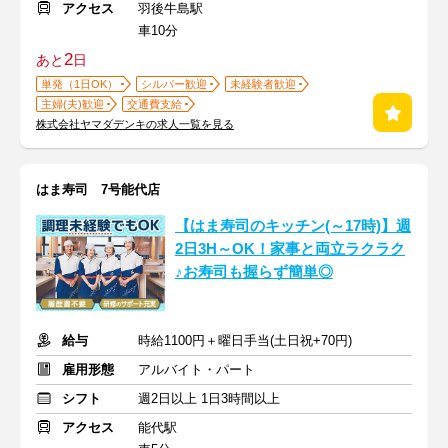
アクセス
羽後牛島駅
車10分
2
あと
日
単発（1日OK）
シルバー歓迎
未経験者歓迎
主婦(夫)歓迎
交通費支給
株式会社ヤマダデンキの求人一覧を見る
はま寿司 7号能代店
【はま寿司のキッチン(～17時)】週
2日3H～OK！家事と両立ラクラク
♪お寿司も握らず簡単◎
給与
時給1100円＋曜日手当(土日祝+70円)
雇用形態
アルバイト・パート
シフト
週2日以上 1日3時間以上
アクセス
能代駅