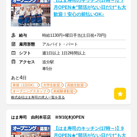
【はま寿司のキッチン(17時～)】7
月OPEN★"部活がない日だけ"も大
歓迎！安心の前払いOK♪
給与
時給1130円+曜日手当(土日祝+70円)
雇用形態
アルバイト・パート
シフト
週1日以上 1日2時間以上
アクセス
追分駅
車5分
4
あと
日
単発（1日OK）
大学生歓迎
高校生歓迎
オープニングスタッフ
未経験者歓迎
株式会社はま寿司の求人一覧を見る
はま寿司 由利本荘店 ※9/10(木)OPEN
【はま寿司のキッチン(17時～)】9
月OPEN★"部活がない日だけ"も大