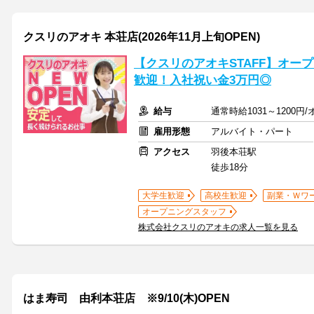
クスリのアオキ 本荘店(2026年11月上旬OPEN)
【クスリのアオキSTAFF】オープ
歓迎！入社祝い金3万円◎
給与
通常時給1031～1200円
雇用形態
アルバイト・パート
アクセス
羽後本荘駅
徒歩18分
大学生歓迎
高校生歓迎
副業・Ｗワ
オープニングスタッフ
株式会社クスリのアオキの求人一覧を見る
はま寿司 由利本荘店 ※9/10(木)OPEN