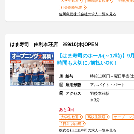
大学生歓迎
未経験者歓迎
主婦(夫)
社会保険完備
佐川急便株式会社の求人一覧を見る
はま寿司 由利本荘店 ※9/10(木)OPEN
【はま寿司のホール(～17時)】9
時間も大切に♪前払いOK！
給与
時給1100円＋曜日手当(土
雇用形態
アルバイト・パート
アクセス
羽後本荘駅
車3分
3
あと
日
大学生歓迎
高校生歓迎
オープニン
1日4h以内可
株式会社はま寿司の求人一覧を見る