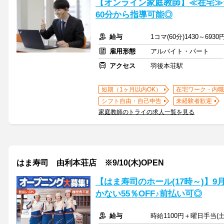
【オンライン家庭教師】≪在宅≫
60分から指導可能◎
給与
1コマ(60分)1430～6930
雇用形態
アルバイト・パート
アクセス
羽後本荘駅
短期（1ヶ月以内OK）
在宅ワーク・内職
シフト自由・自己申告
未経験者歓迎
家庭教師のトライの求人一覧を見る
はま寿司 由利本荘店 ※9/10(木)OPEN
【はま寿司のホール(17時～)】9
かない55％OFF♪前払い可◎
給与
時給1100円＋曜日手当(土