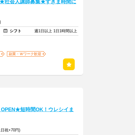
★社会人講師募集★すきま時間に
円
シフト
週1日以上 1日1時間以上
副業・Ｗワーク歓迎
月OPEN★短時間OK！ウレシイま
日祝+70円)