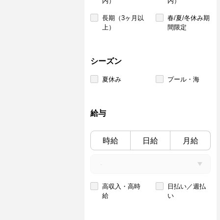
内）
内）
長期（3ヶ月以
春/夏/冬休み期
上）
間限定
シーズン
夏休み
プール・海
給与
時給
日給
月給
高収入・高時
日払い／週払
給
い