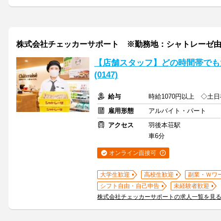
株式会社チェッカーサポート ※勤務地：シャトレーゼ由利本
【店舗スタッフ】どの時間帯でも
(0147)
給与
時給1070円以上 ◇土日
雇用形態
アルバイト・パート
アクセス
羽後本荘駅
車6分
オンライン面接可
大学生歓迎
高校生歓迎
副業・Ｗワ
シフト自由・自己申告
未経験者歓迎
株式会社チェッカーサポートの求人一覧を見