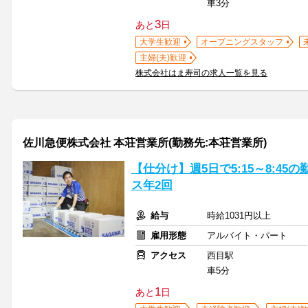
車3分
3
あと
日
大学生歓迎
オープニングスタッフ
主婦(夫)歓迎
株式会社はま寿司の求人一覧を見る
佐川急便株式会社 本荘営業所(勤務先:本荘営業所)
【仕分け】週5日で5:15～8:45
ス年2回
給与
時給1031円以上
雇用形態
アルバイト・パート
アクセス
西目駅
車5分
1
あと
日