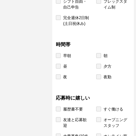
シフト自由・
フレックスタ
自己申告
イム制
完全週休2日制
(土日祝休み)
時間帯
早朝
朝
昼
夕方
夜
夜勤
応募時に嬉しい
履歴書不要
すぐ働ける
友達と応募歓
オープニング
迎
スタッフ