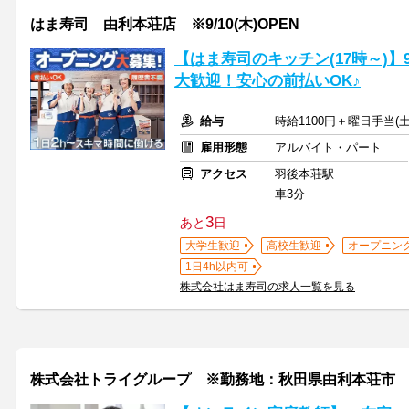
はま寿司 由利本荘店 ※9/10(木)OPEN
【はま寿司のキッチン(17時～)】
大歓迎！安心の前払いOK♪
給与
時給1100円＋曜日手当(土
雇用形態
アルバイト・パート
アクセス
羽後本荘駅
車3分
3
あと
日
大学生歓迎
高校生歓迎
オープニン
1日4h以内可
株式会社はま寿司の求人一覧を見る
株式会社トライグループ ※勤務地：秋田県由利本荘市