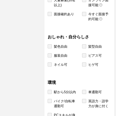
大量募集(10名
オンライン面
以上)
接可能
面接確約あり
今すぐ面接予
約可能
おしゃれ・自分らしさ
髪色自由
髪型自由
服装自由
ピアス可
ネイル可
ヒゲ可
環境
駅から5分以内
車通勤可
バイク/自転車
英語力・語学
通勤可
力が身に付く
PCスキルが身