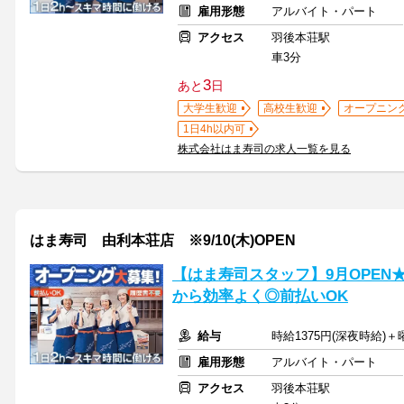
雇用形態
アルバイト・パート
アクセス
羽後本荘駅
車3分
3
あと
日
大学生歓迎
高校生歓迎
オープニン
1日4h以内可
株式会社はま寿司の求人一覧を見る
はま寿司 由利本荘店 ※9/10(木)OPEN
【はま寿司スタッフ】9月OPEN★
から効率よく◎前払いOK
給与
時給1375円(深夜時給)＋
雇用形態
アルバイト・パート
アクセス
羽後本荘駅