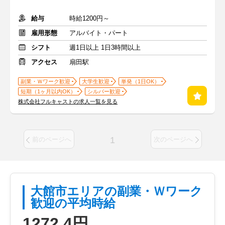
給与
時給1200円～
雇用形態
アルバイト・パート
シフト
週1日以上 1日3時間以上
アクセス
扇田駅
副業・Ｗワーク歓迎
大学生歓迎
単発（1日OK）
短期（1ヶ月以内OK）
シルバー歓迎
株式会社フルキャストの求人一覧を見る
1
前のページへ
次のページへ
大館市エリアの副業・Ｗワーク
歓迎の平均時給
1272.4円