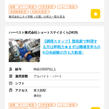
副業・Ｗワーク歓迎
大学生歓迎
シルバー歓迎
未経験者歓迎
主婦(夫)歓迎
株式会社ニチイ学館（介護）の求人一覧を見る
ハーベスト株式会社ショートステイさくら(3419)
【調理スタッフ】普段家で料理す
る方は即戦力★まずは職場見学もO
K◎未経験の方も大歓迎♪
給与
時給1050円以上
雇用形態
アルバイト・パート
シフト
アクセス
東大館駅
車6分
副業・Ｗワーク歓迎
大学生歓迎
シルバー歓迎