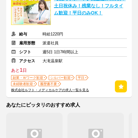
土日祝休み！残業なし！フルタイ
ム歓迎！平日のみOK！
給与
時給1220円
雇用形態
派遣社員
シフト
週5日 1日7時間以上
アクセス
大滝温泉駅
1
あと
日
副業・Ｗワーク歓迎
シルバー歓迎
平日
未経験者歓迎
履歴書不要
株式会社ルフト・メディカルケアの求人一覧を見る
あなたにピッタリのおすすめ求人