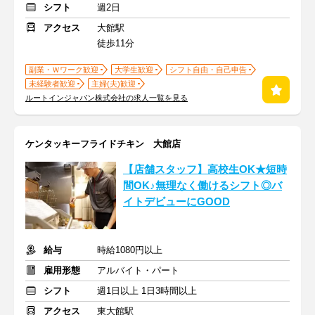
シフト
週2日
アクセス
大館駅
徒歩11分
副業・Ｗワーク歓迎
大学生歓迎
シフト自由・自己申告
未経験者歓迎
主婦(夫)歓迎
ルートインジャパン株式会社の求人一覧を見る
ケンタッキーフライドチキン 大館店
【店舗スタッフ】高校生OK★短時
間OK♪無理なく働けるシフト◎バ
イトデビューにGOOD
給与
時給1080円以上
雇用形態
アルバイト・パート
シフト
週1日以上 1日3時間以上
アクセス
東大館駅