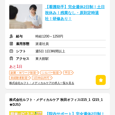
【看護助手】完全週休2日制！土日
祝休み！残業なし・原則定時退
社！研修あり！
給与
時給1200～1250円
雇用形態
派遣社員
シフト
週5日 1日3時間以上
アクセス
東大館駅
1
あと
日
副業・Ｗワーク歓迎
シルバー歓迎
平日
未経験者歓迎
1日4h以内可
株式会社ルフト・メディカルケアの求人一覧を見る
株式会社ルフト・メディカルケア 秋田オフィス/215_1《215_1
★DJS》
【院内サポート】完全週休2日制！