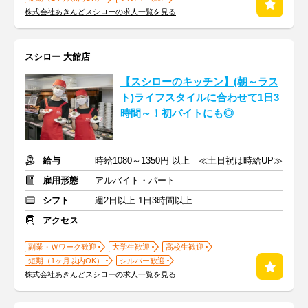
株式会社あきんどスシローの求人一覧を見る
スシロー 大館店
【スシローのキッチン】(朝～ラス
ト)ライフスタイルに合わせて1日3
時間～！初バイトにも◎
給与
時給1080～1350円 以上 ≪土日祝は時給UP≫
雇用形態
アルバイト・パート
シフト
週2日以上 1日3時間以上
アクセス
副業・Ｗワーク歓迎
大学生歓迎
高校生歓迎
短期（1ヶ月以内OK）
シルバー歓迎
株式会社あきんどスシローの求人一覧を見る