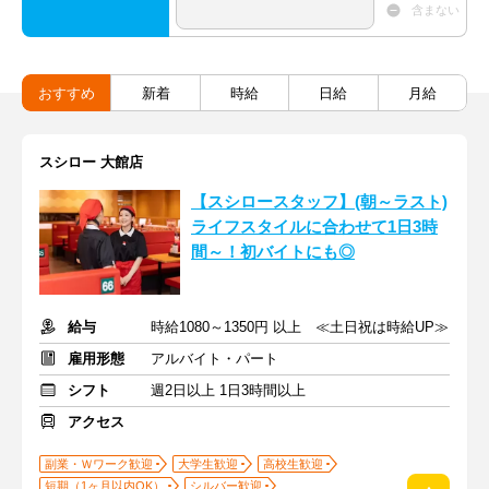
含まない
おすすめ
新着
時給
日給
月給
スシロー 大館店
【スシロースタッフ】(朝～ラスト)
ライフスタイルに合わせて1日3時
間～！初バイトにも◎
給与
時給1080～1350円 以上 ≪土日祝は時給UP≫
雇用形態
アルバイト・パート
シフト
週2日以上 1日3時間以上
アクセス
副業・Ｗワーク歓迎
大学生歓迎
高校生歓迎
短期（1ヶ月以内OK）
シルバー歓迎