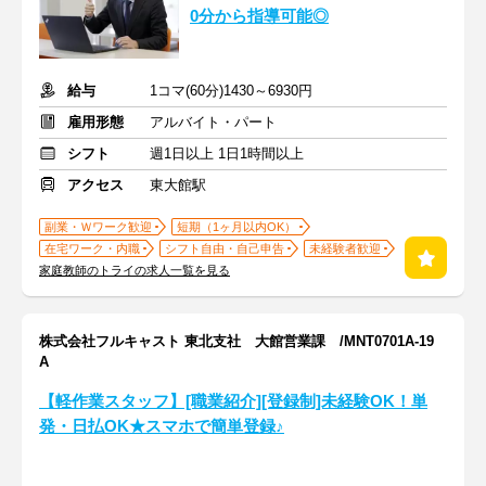
0分から指導可能◎
給与
1コマ(60分)1430～6930円
雇用形態
アルバイト・パート
シフト
週1日以上 1日1時間以上
アクセス
東大館駅
副業・Ｗワーク歓迎
短期（1ヶ月以内OK）
在宅ワーク・内職
シフト自由・自己申告
未経験者歓迎
家庭教師のトライの求人一覧を見る
株式会社フルキャスト 東北支社 大館営業課 /MNT0701A-19
A
【軽作業スタッフ】[職業紹介][登録制]未経験OK！単
発・日払OK★スマホで簡単登録♪