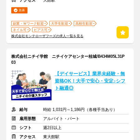
アクセス
大館駅
急募
副業・Ｗワーク歓迎
大学生歓迎
高校生歓迎
ネイル可
ピアス可
株式会社モンテローザフーズの求人一覧を見る
株式会社ニチイ学館 ニチイケアセンター桂城/B434M05L31P
03
【デイサービス】業界未経験・無
資格OK！大手で安心・安定♪シフ
ト融通◎
給与
時給 1,031円～1,186円（各種手当あり）
雇用形態
アルバイト・パート
シフト
週2日以上
アクセス
東大館駅