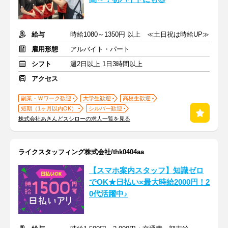
給与
時給1080～1350円 以上 ≪土日祝は時給UP≫
雇用形態
アルバイト・パート
シフト
週2日以上 1日3時間以上
アクセス
副業・Ｗワーク歓迎
大学生歓迎
高校生歓迎
短期（1ヶ月以内OK）
シルバー歓迎
株式会社あきんどスシローの求人一覧を見る
ライクスタッフィング株式会社/thk0404aa
【スマホ案内スタッフ】知識ゼロ
でOK★日払い×最大時給2000円！2
0代活躍中♪