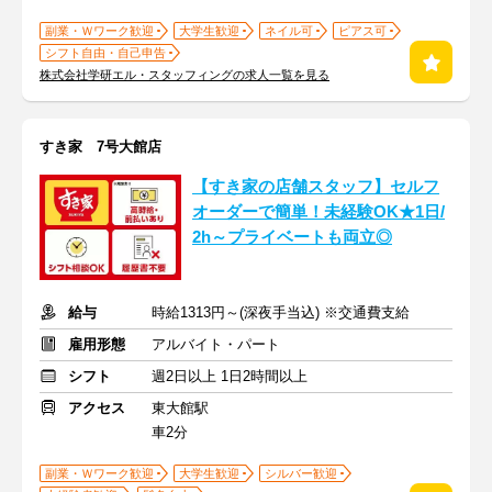
副業・Ｗワーク歓迎
大学生歓迎
ネイル可
ピアス可
シフト自由・自己申告
株式会社学研エル・スタッフィングの求人一覧を見る
すき家 7号大館店
【すき家の店舗スタッフ】セルフ
オーダーで簡単！未経験OK★1日/
2h～プライベートも両立◎
給与
時給1313円～(深夜手当込) ※交通費支給
雇用形態
アルバイト・パート
シフト
週2日以上 1日2時間以上
アクセス
東大館駅
車2分
副業・Ｗワーク歓迎
大学生歓迎
シルバー歓迎