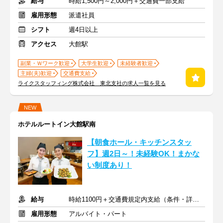
給与
時給1,500円～2,000円＋交通費一部支給
雇用形態
派遣社員
シフト
週4日以上
アクセス
大館駅
副業・Ｗワーク歓迎
大学生歓迎
未経験者歓迎
主婦(夫)歓迎
交通費支給
ライクスタッフィング株式会社 東北支社の求人一覧を見る
NEW
ホテルルートイン大館駅南
【朝食ホール・キッチンスタッ
フ】週2日～！未経験OK！まかな
い制度あり！
給与
時給1100円＋交通費規定内支給（条件・詳細は面接にて）
雇用形態
アルバイト・パート