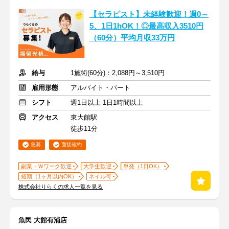
【セラピスト】未経験歓迎！週0～
5、1日1hOK！◎最高収入3510円
（60分）平均月収33万円
給与
1施術(60分)：2,088円～3,510円
雇用形態
アルバイト・パート
シフト
週1日以上 1日1時間以上
アクセス
東大館駅
徒歩11分
急募
面接確約
副業・Ｗワーク歓迎
大学生歓迎
単発（1日OK）
短期（1ヶ月以内OK）
ネイル可
株式会社りらくの求人一覧を見る
魚民 大館有浦店