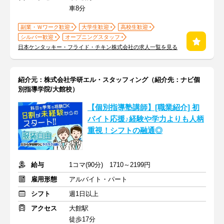
車8分
副業・Ｗワーク歓迎
大学生歓迎
高校生歓迎
シルバー歓迎
オープニングスタッフ
日本ケンタッキー・フライド・チキン株式会社の求人一覧を見る
紹介元：株式会社学研エル・スタッフィング（紹介先：ナビ個
別指導学院/大館校）
【個別指導塾講師】[職業紹介] 初
バイト応援♪経験や学力よりも人柄
重視！シフトの融通◎
給与
1コマ(90分) 1710～2199円
雇用形態
アルバイト・パート
シフト
週1日以上
アクセス
大館駅
徒歩17分