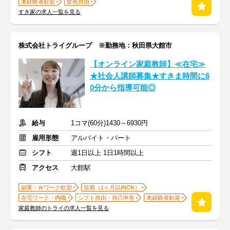
未経験者歓迎
髪色自由
すき家の求人一覧を見る
株式会社トライグループ ※勤務地：秋田県大館市
【オンライン家庭教師】≪在宅≫
★社会人講師募集★すきま時間に6
0分から指導可能◎
給与
1コマ(60分)1430～6930円
雇用形態
アルバイト・パート
シフト
週1日以上 1日1時間以上
アクセス
大館駅
副業・Ｗワーク歓迎
短期（1ヶ月以内OK）
在宅ワーク・内職
シフト自由・自己申告
未経験者歓迎
家庭教師のトライの求人一覧を見る