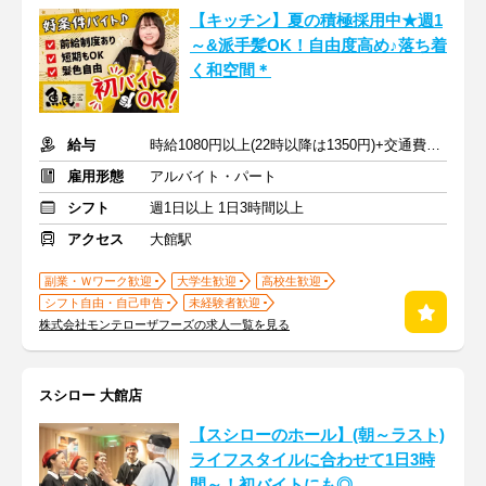
【キッチン】夏の積極採用中★週1
～&派手髪OK！自由度高め♪落ち着
く和空間＊
給与
時給1080円以上(22時以降は1350円)+交通費規定内支給
雇用形態
アルバイト・パート
シフト
週1日以上 1日3時間以上
アクセス
大館駅
副業・Ｗワーク歓迎
大学生歓迎
高校生歓迎
シフト自由・自己申告
未経験者歓迎
株式会社モンテローザフーズの求人一覧を見る
スシロー 大館店
【スシローのホール】(朝～ラスト)
ライフスタイルに合わせて1日3時
間～！初バイトにも◎