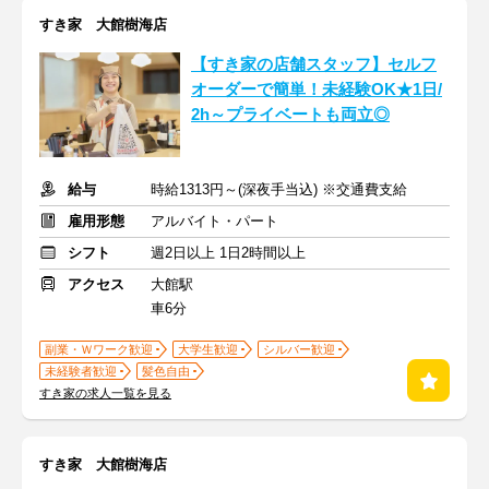
すき家 大館樹海店
【すき家の店舗スタッフ】セルフ
オーダーで簡単！未経験OK★1日/
2h～プライベートも両立◎
給与
時給1313円～(深夜手当込) ※交通費支給
雇用形態
アルバイト・パート
シフト
週2日以上 1日2時間以上
アクセス
大館駅
車6分
副業・Ｗワーク歓迎
大学生歓迎
シルバー歓迎
未経験者歓迎
髪色自由
すき家の求人一覧を見る
すき家 大館樹海店