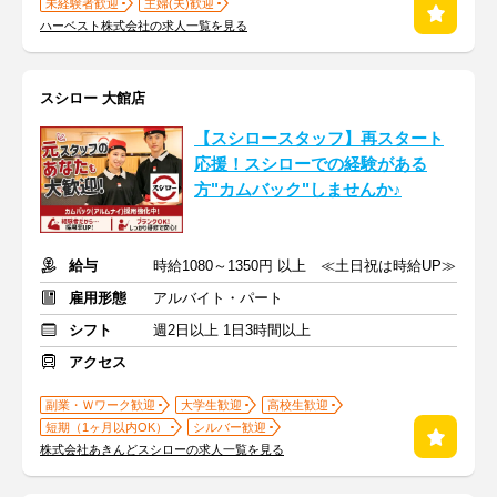
未経験者歓迎
主婦(夫)歓迎
ハーベスト株式会社の求人一覧を見る
スシロー 大館店
【スシロースタッフ】再スタート
応援！スシローでの経験がある
方"カムバック"しませんか♪
給与
時給1080～1350円 以上 ≪土日祝は時給UP≫
雇用形態
アルバイト・パート
シフト
週2日以上 1日3時間以上
アクセス
副業・Ｗワーク歓迎
大学生歓迎
高校生歓迎
短期（1ヶ月以内OK）
シルバー歓迎
株式会社あきんどスシローの求人一覧を見る