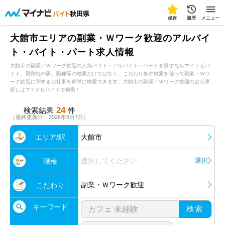
秋田県
保存
履歴
メニュー
大館市エリアの副業・Ｗワーク歓迎のアルバイ
ト・バイト・パート求人情報
大館市の副業・Ｗワーク歓迎の人気バイト・アルバイト・パートを探すならマイナビバ
イト。勤務地や駅、職種等の検索だけではなく、こだわり条件検索を使って副業・Ｗワ
ーク歓迎に関するお仕事を簡単に検索できます。大館市の副業・Ｗワーク歓迎のお仕事
探しはマイナビバイトで検索！
24
検索結果
件
（最終更新日：2026年8月7日）
エリア/駅
大館市
選択してください
選択
職種
副業・Ｗワーク歓迎
こだわり
キーワード
検索