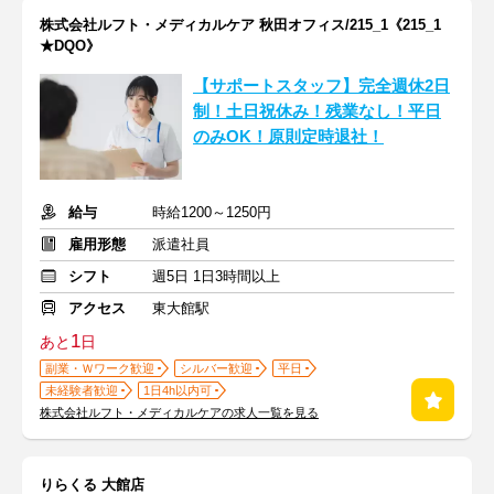
株式会社ルフト・メディカルケア 秋田オフィス/215_1《215_1
★DQO》
【サポートスタッフ】完全週休2日
制！土日祝休み！残業なし！平日
のみOK！原則定時退社！
給与
時給1200～1250円
雇用形態
派遣社員
シフト
週5日 1日3時間以上
アクセス
東大館駅
1
あと
日
副業・Ｗワーク歓迎
シルバー歓迎
平日
未経験者歓迎
1日4h以内可
株式会社ルフト・メディカルケアの求人一覧を見る
りらくる 大館店