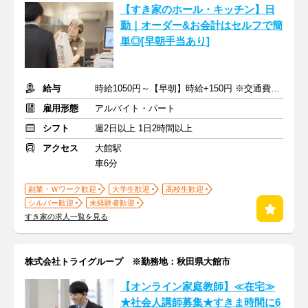
【すき家のホール・キッチン】日
勤｜オーダー&お会計はセルフで簡
単◎[早朝手当あり]
給与
時給1050円～【早朝】時給+150円 ※交通費支給
雇用形態
アルバイト・パート
シフト
週2日以上 1日2時間以上
アクセス
大館駅
車6分
副業・Ｗワーク歓迎
大学生歓迎
高校生歓迎
シルバー歓迎
未経験者歓迎
すき家の求人一覧を見る
株式会社トライグループ ※勤務地：秋田県大館市
【オンライン家庭教師】≪在宅≫
★社会人講師募集★すきま時間に6