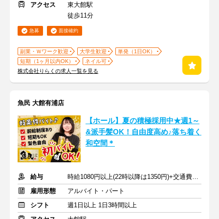
アクセス
東大館駅
徒歩11分
急募
面接確約
副業・Ｗワーク歓迎
大学生歓迎
単発（1日OK）
短期（1ヶ月以内OK）
ネイル可
株式会社りらくの求人一覧を見る
魚民 大館有浦店
【ホール】夏の積極採用中★週1～
&派手髪OK！自由度高め♪落ち着く
和空間＊
給与
時給1080円以上(22時以降は1350円)+交通費規定内支給
雇用形態
アルバイト・パート
シフト
週1日以上 1日3時間以上