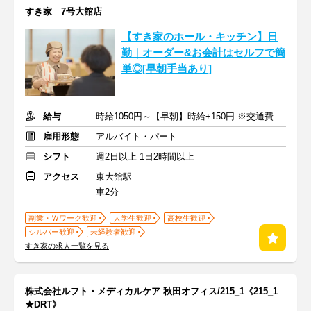
すき家 7号大館店
【すき家のホール・キッチン】日
勤｜オーダー&お会計はセルフで簡
単◎[早朝手当あり]
給与
時給1050円～【早朝】時給+150円 ※交通費支給
雇用形態
アルバイト・パート
シフト
週2日以上 1日2時間以上
アクセス
東大館駅
車2分
副業・Ｗワーク歓迎
大学生歓迎
高校生歓迎
シルバー歓迎
未経験者歓迎
すき家の求人一覧を見る
株式会社ルフト・メディカルケア 秋田オフィス/215_1《215_1
★DRT》