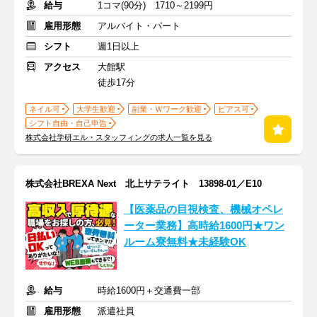
給与
1コマ(90分) 1710～2199円
雇用形態
アルバイト・パート
シフト
週1日以上
アクセス
大館駅
徒歩17分
ネイル可
大学生歓迎
副業・Ｗワーク歓迎
ピアス可
シフト自由・自己申告
株式会社学研エル・スタッフィングの求人一覧を見る
株式会社BREXA Next 北上サテライト 13898-01／E10
【医薬品の目視検査、機械オペレ
ーター業務】高時給1600円★ワン
ルーム寮無料★未経験OK
給与
時給1600円＋交通費一部
雇用形態
派遣社員