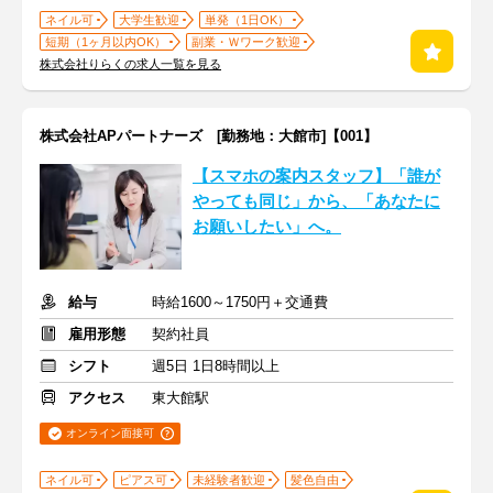
ネイル可
大学生歓迎
単発（1日OK）
短期（1ヶ月以内OK）
副業・Ｗワーク歓迎
株式会社りらくの求人一覧を見る
株式会社APパートナーズ [勤務地：大館市]【001】
【スマホの案内スタッフ】「誰が
やっても同じ」から、「あなたに
お願いしたい」へ。
給与
時給1600～1750円＋交通費
雇用形態
契約社員
シフト
週5日 1日8時間以上
アクセス
東大館駅
オンライン面接可
ネイル可
ピアス可
未経験者歓迎
髪色自由