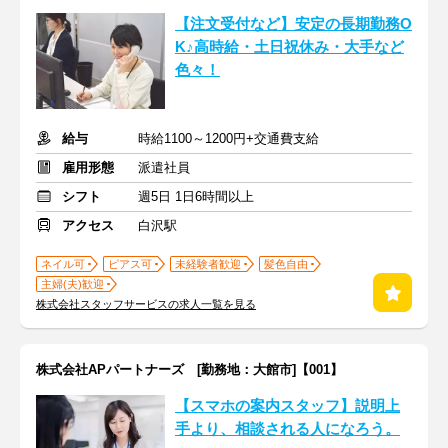
【注文受付など】安定の長期勤務O
K♪高時給・土日祝休み・大手など
色々！
給与
時給1100～1200円+交通費支給
雇用形態
派遣社員
シフト
週5日 1日6時間以上
アクセス
白沢駅
ネイル可
ピアス可
未経験者歓迎
髪色自由
主婦(夫)歓迎
株式会社スタッフサービスの求人一覧を見る
株式会社APパートナーズ [勤務地：大館市]【001】
【スマホの案内スタッフ】説明上
手より、相談される人になろう。