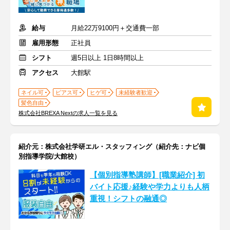
給与
月給22万9100円＋交通費一部
雇用形態
正社員
シフト
週5日以上 1日8時間以上
アクセス
大館駅
ネイル可
ピアス可
ヒゲ可
未経験者歓迎
髪色自由
株式会社BREXA Nextの求人一覧を見る
紹介元：株式会社学研エル・スタッフィング（紹介先：ナビ個
別指導学院/大館校）
【個別指導塾講師】[職業紹介] 初
バイト応援♪経験や学力よりも人柄
重視！シフトの融通◎