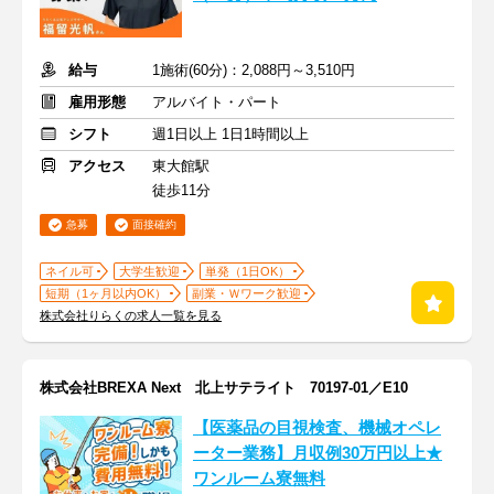
給与
1施術(60分)：2,088円～3,510円
雇用形態
アルバイト・パート
シフト
週1日以上 1日1時間以上
アクセス
東大館駅
徒歩11分
急募
面接確約
ネイル可
大学生歓迎
単発（1日OK）
短期（1ヶ月以内OK）
副業・Ｗワーク歓迎
株式会社りらくの求人一覧を見る
株式会社BREXA Next 北上サテライト 70197-01／E10
【医薬品の目視検査、機械オペレ
ーター業務】月収例30万円以上★
ワンルーム寮無料