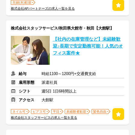
主婦(夫)歓迎
株式会社APパートナーズの求人一覧を見る
株式会社スタッフサービス/秋田県大館市・秋田【大館駅】
【社内の在庫管理など】未経験歓
迎♪長期で安定勤務可能！人気のオ
フィス案件★
給与
時給1100～1200円+交通費支給
雇用形態
派遣社員
シフト
週5日 1日6時間以上
アクセス
大館駅
ネイル可
ピアス可
平日
未経験者歓迎
髪色自由
株式会社スタッフサービスの求人一覧を見る