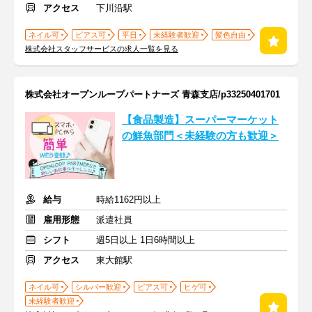
アクセス
下川沿駅
ネイル可
ピアス可
平日
未経験者歓迎
髪色自由
株式会社スタッフサービスの求人一覧を見る
株式会社オープンループパートナーズ 青森支店/p33250401701
【食品製造】スーパーマーケット
の鮮魚部門＜未経験の方も歓迎＞
給与
時給1162円以上
雇用形態
派遣社員
シフト
週5日以上 1日6時間以上
アクセス
東大館駅
ネイル可
シルバー歓迎
ピアス可
ヒゲ可
未経験者歓迎