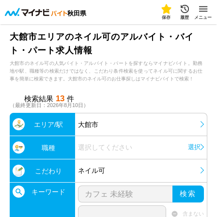
秋田県
保存
履歴
メニュー
大館市エリアのネイル可のアルバイト・バイ
ト・パート求人情報
大館市のネイル可の人気バイト・アルバイト・パートを探すならマイナビバイト。勤務
地や駅、職種等の検索だけではなく、こだわり条件検索を使ってネイル可に関するお仕
事を簡単に検索できます。大館市のネイル可のお仕事探しはマイナビバイトで検索！
13
検索結果
件
（最終更新日：2026年8月10日）
エリア/駅
大館市
選択してください
選択
職種
ネイル可
こだわり
キーワード
検索
含まない