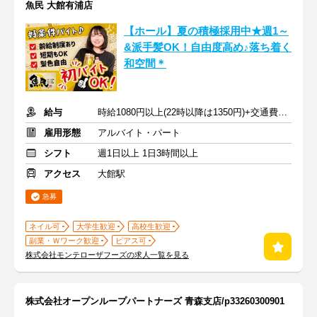
魚民 大館有浦店
【ホール】夏の積極採用中★週1～
&派手髪OK！自由度高め♪落ち着く
和空間＊
給与
時給1080円以上(22時以降は1350円)+交通費規定内支給
雇用形態
アルバイト・パート
シフト
週1日以上 1日3時間以上
アクセス
大館駅
急募
ネイル可
大学生歓迎
高校生歓迎
副業・Ｗワーク歓迎
ピアス可
株式会社モンテローザフーズの求人一覧を見る
株式会社オープンループパートナーズ 青森支店/p33260300901