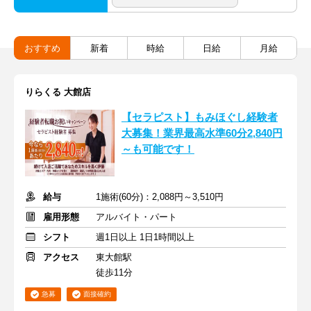
おすすめ
新着
時給
日給
月給
りらくる 大館店
【セラピスト】もみほぐし経験者
大募集！業界最高水準60分2,840円
～も可能です！
給与
1施術(60分)：2,088円～3,510円
雇用形態
アルバイト・パート
シフト
週1日以上 1日1時間以上
アクセス
東大館駅
徒歩11分
急募
面接確約