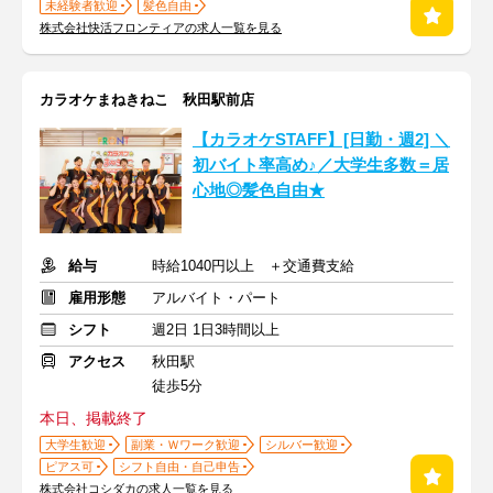
未経験者歓迎
髪色自由
株式会社快活フロンティアの求人一覧を見る
カラオケまねきねこ 秋田駅前店
【カラオケSTAFF】[日勤・週2] ＼
初バイト率高め♪／大学生多数＝居
心地◎髪色自由★
給与
時給1040円以上 ＋交通費支給
雇用形態
アルバイト・パート
シフト
週2日 1日3時間以上
アクセス
秋田駅
徒歩5分
本日、掲載終了
大学生歓迎
副業・Ｗワーク歓迎
シルバー歓迎
ピアス可
シフト自由・自己申告
株式会社コシダカの求人一覧を見る