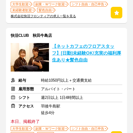
大学生歓迎
副業・Ｗワーク歓迎
シフト自由・自己申告
未経験者歓迎
髪色自由
株式会社快活フロンティアの求人一覧を見る
快活CLUB 秋田牛島店
【ネットカフェのフロアスタッ
フ】[日勤]未経験OK!充実の福利厚
生あり★髪色自由
給与
時給1050円以上＋交通費支給
雇用形態
アルバイト・パート
シフト
週2日以上 1日4時間以上
アクセス
羽後牛島駅
徒歩4分
本日、掲載終了
大学生歓迎
副業・Ｗワーク歓迎
シフト自由・自己申告