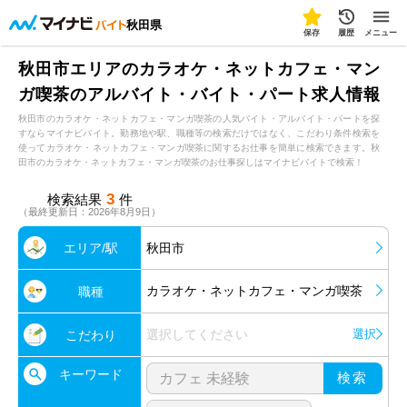
秋田県
保存
履歴
メニュー
秋田市エリアのカラオケ・ネットカフェ・マン
ガ喫茶のアルバイト・バイト・パート求人情報
秋田市のカラオケ・ネットカフェ・マンガ喫茶の人気バイト・アルバイト・パートを探
すならマイナビバイト。勤務地や駅、職種等の検索だけではなく、こだわり条件検索を
使ってカラオケ・ネットカフェ・マンガ喫茶に関するお仕事を簡単に検索できます。秋
田市のカラオケ・ネットカフェ・マンガ喫茶のお仕事探しはマイナビバイトで検索！
3
検索結果
件
（最終更新日：2026年8月9日）
エリア/駅
秋田市
カラオケ・ネットカフェ・マンガ喫茶
職種
選択してください
選択
こだわり
キーワード
検索