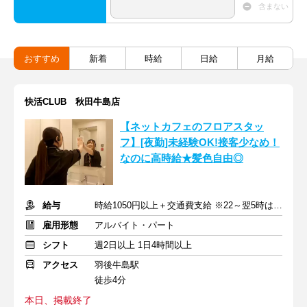
含まない
おすすめ
新着
時給
日給
月給
快活CLUB 秋田牛島店
【ネットカフェのフロアスタッ
フ】[夜勤]未経験OK!接客少なめ！
なのに高時給★髪色自由◎
給与
時給1050円以上＋交通費支給 ※22～翌5時は時給1313円
雇用形態
アルバイト・パート
シフト
週2日以上 1日4時間以上
アクセス
羽後牛島駅
徒歩4分
本日、掲載終了