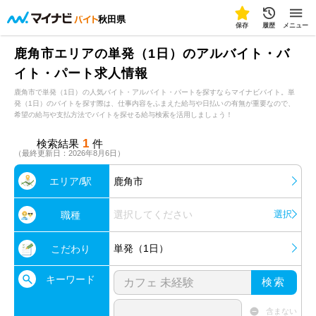
秋田県
保存
履歴
メニュー
鹿角市エリアの単発（1日）のアルバイト・バ
イト・パート求人情報
鹿角市で単発（1日）の人気バイト・アルバイト・パートを探すならマイナビバイト。単
発（1日）のバイトを探す際は、仕事内容をふまえた給与や日払いの有無が重要なので、
希望の給与や支払方法でバイトを探せる給与検索を活用しましょう！
1
検索結果
件
（最終更新日：2026年8月6日）
エリア/駅
鹿角市
選択してください
選択
職種
単発（1日）
こだわり
キーワード
検索
含まない