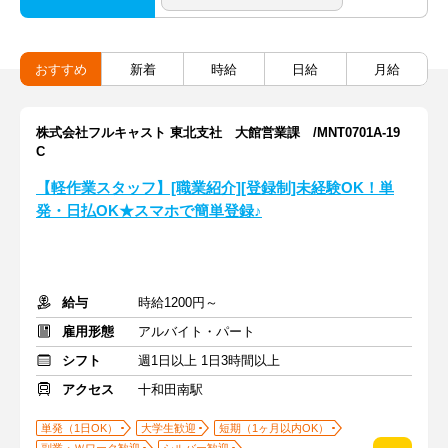
おすすめ
新着
時給
日給
月給
株式会社フルキャスト 東北支社 大館営業課 /MNT0701A-19
C
【軽作業スタッフ】[職業紹介][登録制]未経験OK！単
発・日払OK★スマホで簡単登録♪
給与
時給1200円～
雇用形態
アルバイト・パート
シフト
週1日以上 1日3時間以上
アクセス
十和田南駅
単発（1日OK）
大学生歓迎
短期（1ヶ月以内OK）