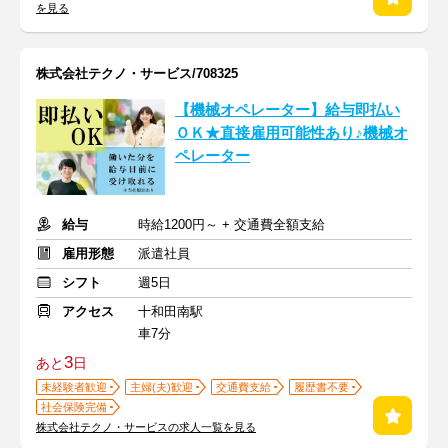
を見る
株式会社テクノ・サービス/708325
【機械オペレーター】給与即払い
ＯＫ★直接雇用可能性あり♪機械オ
ペレーター
給与
時給1200円～ + 交通費全額支給
雇用形態
派遣社員
シフト
週5日
アクセス
十和田南駅
車7分
3
あと
日
未経験者歓迎
主婦(夫)歓迎
交通費支給
履歴書不要
社会保険完備
株式会社テクノ・サービスの求人一覧を見る