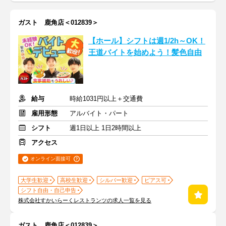
ガスト 鹿角店＜012839＞
【ホール】シフトは週1/2h～OK！
王道バイトを始めよう！髪色自由
給与
時給1031円以上＋交通費
雇用形態
アルバイト・パート
シフト
週1日以上 1日2時間以上
アクセス
オンライン面接可
大学生歓迎
高校生歓迎
シルバー歓迎
ピアス可
シフト自由・自己申告
株式会社すかいらーくレストランツの求人一覧を見る
ガスト 鹿角店＜012839＞