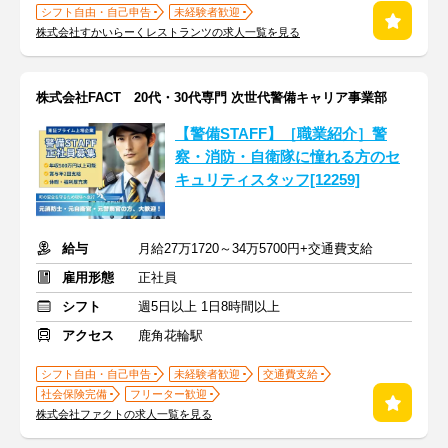
シフト自由・自己申告
未経験者歓迎
株式会社すかいらーくレストランツの求人一覧を見る
株式会社FACT 20代・30代専門 次世代警備キャリア事業部
【警備STAFF】［職業紹介］警
察・消防・自衛隊に憧れる方のセ
キュリティスタッフ[12259]
給与
月給27万1720～34万5700円+交通費支給
雇用形態
正社員
シフト
週5日以上 1日8時間以上
アクセス
鹿角花輪駅
シフト自由・自己申告
未経験者歓迎
交通費支給
社会保険完備
フリーター歓迎
株式会社ファクトの求人一覧を見る