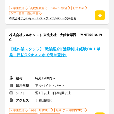
大学生歓迎
高校生歓迎
シルバー歓迎
ピアス可
シフト自由・自己申告
株式会社すかいらーくレストランツの求人一覧を見る
株式会社フルキャスト 東北支社 大館営業課 /MNT0701A-19
C
【軽作業スタッフ】[職業紹介][登録制]未経験OK！単
発・日払OK★スマホで簡単登録♪
給与
時給1200円～
雇用形態
アルバイト・パート
シフト
週1日以上 1日3時間以上
アクセス
十和田南駅
大学生歓迎
単発（1日OK）
短期（1ヶ月以内OK）