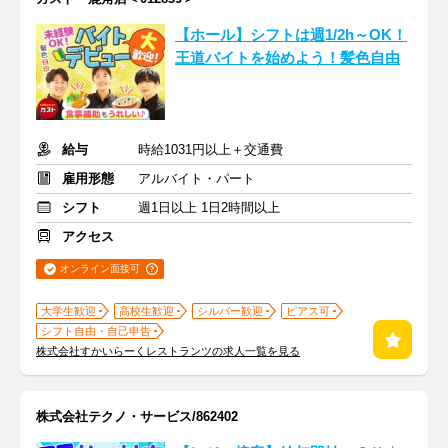
【ホール】シフトは週1/2h～OK！
王道バイトを始めよう！髪色自由
給与
時給1031円以上＋交通費
雇用形態
アルバイト・パート
シフト
週1日以上 1日2時間以上
アクセス
オンライン面接可
大学生歓迎
高校生歓迎
シルバー歓迎
ピアス可
シフト自由・自己申告
株式会社すかいらーくレストランツの求人一覧を見る
株式会社テクノ・サービス/862402