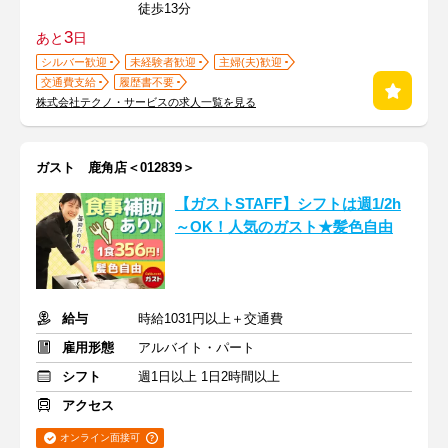
徒歩13分
3
あと
日
シルバー歓迎
未経験者歓迎
主婦(夫)歓迎
交通費支給
履歴書不要
株式会社テクノ・サービスの求人一覧を見る
ガスト 鹿角店＜012839＞
【ガストSTAFF】シフトは週1/2h
～OK！人気のガスト★髪色自由
給与
時給1031円以上＋交通費
雇用形態
アルバイト・パート
シフト
週1日以上 1日2時間以上
アクセス
オンライン面接可