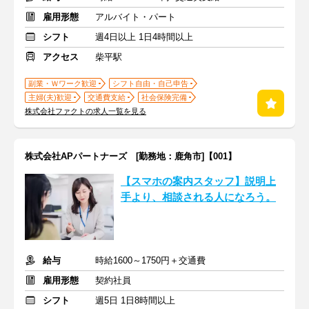
雇用形態
アルバイト・パート
シフト
週4日以上 1日4時間以上
アクセス
柴平駅
副業・Ｗワーク歓迎
シフト自由・自己申告
主婦(夫)歓迎
交通費支給
社会保険完備
株式会社ファクトの求人一覧を見る
株式会社APパートナーズ [勤務地：鹿角市]【001】
【スマホの案内スタッフ】説明上
手より、相談される人になろう。
給与
時給1600～1750円＋交通費
雇用形態
契約社員
シフト
週5日 1日8時間以上