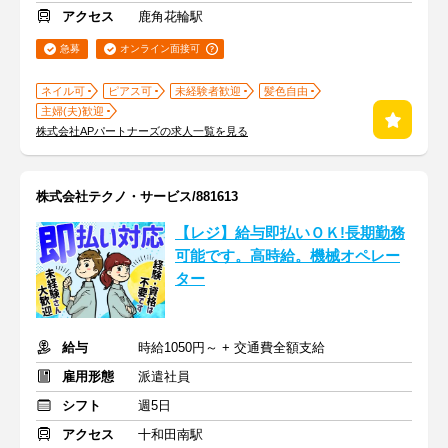
アクセス
鹿角花輪駅
急募
オンライン面接可
ネイル可
ピアス可
未経験者歓迎
髪色自由
主婦(夫)歓迎
株式会社APパートナーズの求人一覧を見る
株式会社テクノ・サービス/881613
【レジ】給与即払いＯＫ!長期勤務
可能です。高時給。機械オペレー
ター
給与
時給1050円～ + 交通費全額支給
雇用形態
派遣社員
シフト
週5日
アクセス
十和田南駅