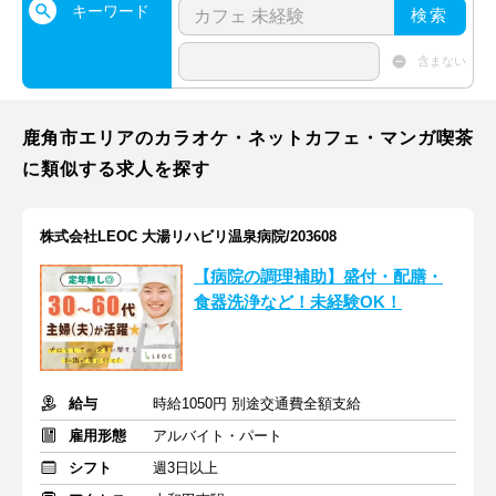
キーワード
検索
含まない
鹿角市エリアのカラオケ・ネットカフェ・マンガ喫茶
に類似する求人を探す
株式会社LEOC 大湯リハビリ温泉病院/203608
【病院の調理補助】盛付・配膳・
食器洗浄など！未経験OK！
給与
時給1050円 別途交通費全額支給
雇用形態
アルバイト・パート
シフト
週3日以上