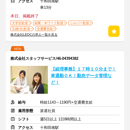
アクセス
十和田南駅
車13分
本日、掲載終了
大学生歓迎
副業・Ｗワーク歓迎
シルバー歓迎
主婦(夫)歓迎
交通費支給
株式会社LEOCの求人一覧を見る
NEW
株式会社スタッフサービス/46-04394382
【経理事務】１７時１０分まで！
車通勤ＯＫ！勤怠データ管理な
ど！
給与
時給1143～1190円+交通費支給
雇用形態
派遣社員
シフト
週5日以上 1日8時間以上
アクセス
十和田南駅