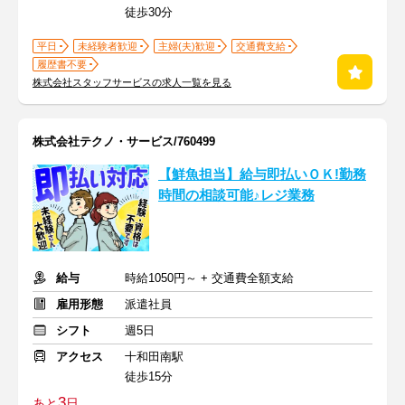
徒歩30分
平日
未経験者歓迎
主婦(夫)歓迎
交通費支給
履歴書不要
株式会社スタッフサービスの求人一覧を見る
株式会社テクノ・サービス/760499
【鮮魚担当】給与即払いＯＫ!勤務
時間の相談可能♪レジ業務
給与
時給1050円～ + 交通費全額支給
雇用形態
派遣社員
シフト
週5日
アクセス
十和田南駅
徒歩15分
3
あと
日