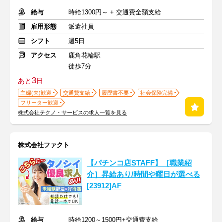
給与
時給1300円～ + 交通費全額支給
雇用形態
派遣社員
シフト
週5日
アクセス
鹿角花輪駅
徒歩7分
3
あと
日
主婦(夫)歓迎
交通費支給
履歴書不要
社会保険完備
フリーター歓迎
株式会社テクノ・サービスの求人一覧を見る
株式会社ファクト
【パチンコ店STAFF】［職業紹
介］昇給あり/時間や曜日が選べる
[23912]AF
給与
時給1200～1500円+交通費支給