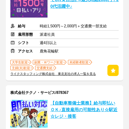
0代活躍中♪
給与
時給1,500円～2,000円＋交通費一部支給
雇用形態
派遣社員
シフト
週4日以上
アクセス
鹿角花輪駅
大学生歓迎
副業・Ｗワーク歓迎
未経験者歓迎
主婦(夫)歓迎
交通費支給
ライクスタッフィング株式会社 東北支社の求人一覧を見る
株式会社テクノ・サービス/878367
【自動車整備士業務】給与即払い
ＯＫ♪直接雇用の可能性あり☆駅近
☆レジ・接客