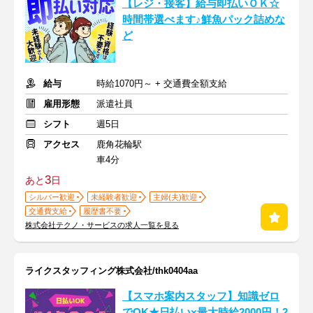
【レジ・接客】給与即払いＯＫ☆
時間帯選べます♪鮮魚パック詰めな
ど
給与
時給1070円～ + 交通費全額支給
雇用形態
派遣社員
シフト
週5日
アクセス
鹿角花輪駅
車4分
3
あと
日
シルバー歓迎
未経験者歓迎
主婦(夫)歓迎
交通費支給
履歴書不要
株式会社テクノ・サービスの求人一覧を見る
ライクスタッフィング株式会社/thk0404aa
【スマホ案内スタッフ】知識ゼロ
でOK★日払い×最大時給2000円！2