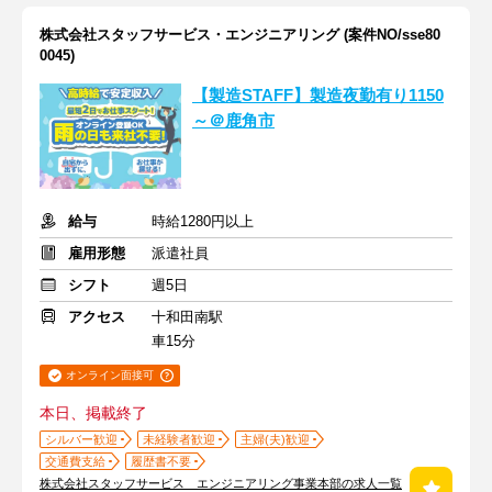
株式会社スタッフサービス・エンジニアリング (案件NO/sse80
0045)
【製造STAFF】製造夜勤有り1150
～＠鹿角市
給与
時給1280円以上
雇用形態
派遣社員
シフト
週5日
アクセス
十和田南駅
車15分
オンライン面接可
本日、掲載終了
シルバー歓迎
未経験者歓迎
主婦(夫)歓迎
交通費支給
履歴書不要
株式会社スタッフサービス エンジニアリング事業本部の求人一覧