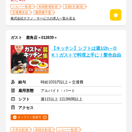
シルバー歓迎
未経験者歓迎
主婦(夫)歓迎
交通費支給
履歴書不要
株式会社テクノ・サービスの求人一覧を見る
ガスト 鹿角店＜012839＞
【キッチン】シフトは週1/2h～O
K！ガストで料理上手に！髪色自由
給与
時給1031円以上＋交通費
雇用形態
アルバイト・パート
シフト
週1日以上 1日2時間以上
アクセス
オンライン面接可
大学生歓迎
高校生歓迎
シルバー歓迎