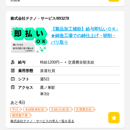
株式会社テクノ・サービス/893278
【製品加工補助】給与即払いＯＫ♪
★鋳造工場での鋳仕上げ・研削・
バリ取り
給与
時給1200円～ + 交通費全額支給
雇用形態
派遣社員
シフト
週5日
アクセス
鷹ノ巣駅
車3分
4
あと
日
平日
未経験者歓迎
主婦(夫)歓迎
交通費支給
履歴書不要
株式会社テクノ・サービスの求人一覧を見る