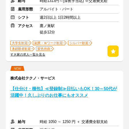
給与
時給1313円～(深夜手当込) ※交通費支給
雇用形態
アルバイト・パート
シフト
週2日以上 1日2時間以上
アクセス
鷹ノ巣駅
徒歩12分
大学生歓迎
副業・Ｗワーク歓迎
シルバー歓迎
未経験者歓迎
髪色自由
すき家の求人一覧を見る
NEW
株式会社テクノ・サービス
【仕分け・梱包】≪登録制≫日払いもOK！30～50代が
活躍中！久しぶりのお仕事にもオススメ
給与
時給 1050 ～ 1250 円 ＋ 交通費全額支給