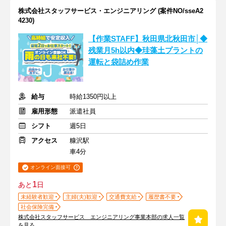
株式会社スタッフサービス・エンジニアリング (案件NO/sseA2
4230)
【作業STAFF】秋田県北秋田市│◆
残業月5h以内◆珪藻土プラントの
運転と袋詰め作業
給与
時給1350円以上
雇用形態
派遣社員
シフト
週5日
アクセス
糠沢駅
車4分
オンライン面接可
1
あと
日
未経験者歓迎
主婦(夫)歓迎
交通費支給
履歴書不要
社会保険完備
株式会社スタッフサービス エンジニアリング事業本部の求人一覧
を見る