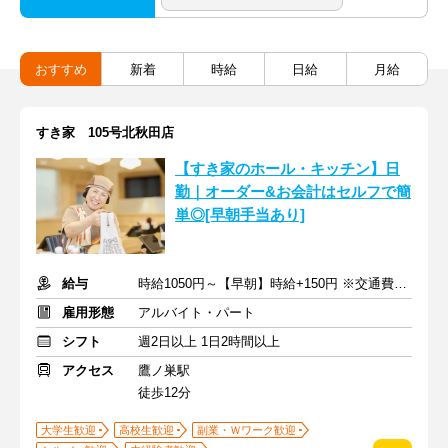
おすすめ
新着
時給
日給
月給
すき家 105号北秋田店
【すき家のホール・キッチン】日
勤｜オーダー&お会計はセルフで簡
単◎[早朝手当あり]
給与
時給1050円～【早朝】時給+150円 ※交通費支給
雇用形態
アルバイト・パート
シフト
週2日以上 1日2時間以上
アクセス
鷹ノ巣駅
徒歩12分
大学生歓迎
高校生歓迎
副業・Ｗワーク歓迎