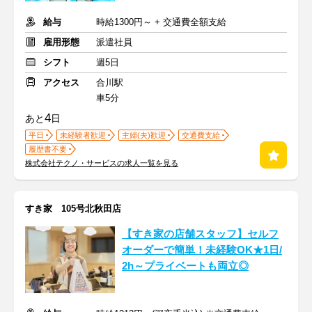
給与
時給1300円～ + 交通費全額支給
雇用形態
派遣社員
シフト
週5日
アクセス
合川駅
車5分
4
あと
日
平日
未経験者歓迎
主婦(夫)歓迎
交通費支給
履歴書不要
株式会社テクノ・サービスの求人一覧を見る
すき家 105号北秋田店
【すき家の店舗スタッフ】セルフ
オーダーで簡単！未経験OK★1日/
2h～プライベートも両立◎