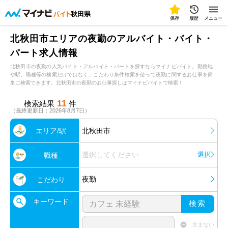
秋田県
保存
履歴
メニュー
北秋田市エリアの夜勤のアルバイト・バイト・
パート求人情報
北秋田市の夜勤の人気バイト・アルバイト・パートを探すならマイナビバイト。勤務地
や駅、職種等の検索だけではなく、こだわり条件検索を使って夜勤に関するお仕事を簡
単に検索できます。北秋田市の夜勤のお仕事探しはマイナビバイトで検索！
11
検索結果
件
（最終更新日：2026年8月7日）
エリア/駅
北秋田市
選択してください
選択
職種
夜勤
こだわり
キーワード
検索
含まない