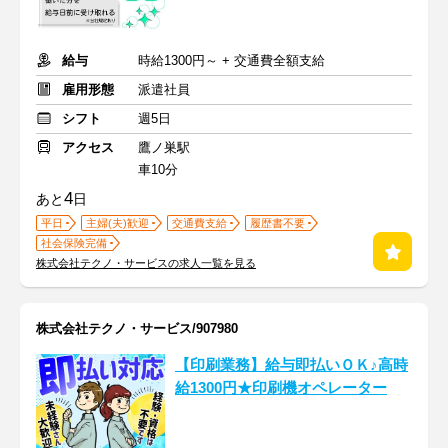
給与
時給1300円～ + 交通費全額支給
雇用形態
派遣社員
シフト
週5日
アクセス
鷹ノ巣駅
車10分
4
あと
日
平日
主婦(夫)歓迎
交通費支給
履歴書不要
社会保険完備
株式会社テクノ・サービスの求人一覧を見る
株式会社テクノ・サービス/907980
【印刷業務】給与即払いＯＫ♪高時
給1300円★印刷機オペレーター