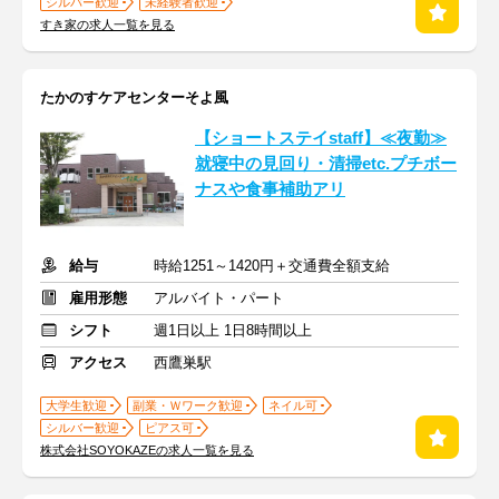
シルバー歓迎
未経験者歓迎
すき家の求人一覧を見る
たかのすケアセンターそよ風
【ショートステイstaff】≪夜勤≫
就寝中の見回り・清掃etc.プチボー
ナスや食事補助アリ
給与
時給1251～1420円＋交通費全額支給
雇用形態
アルバイト・パート
シフト
週1日以上 1日8時間以上
アクセス
西鷹巣駅
大学生歓迎
副業・Ｗワーク歓迎
ネイル可
シルバー歓迎
ピアス可
株式会社SOYOKAZEの求人一覧を見る