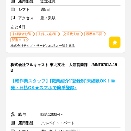
雇用形態
派遣社員
シフト
週5日
アクセス
鷹ノ巣駅
4
あと
日
未経験者歓迎
主婦(夫)歓迎
交通費支給
履歴書不要
髪型自由
株式会社テクノ・サービスの求人一覧を見る
株式会社フルキャスト 東北支社 大館営業課 /MNT0701A-19
B
【軽作業スタッフ】[職業紹介][登録制]未経験OK！単
発・日払OK★スマホで簡単登録♪
給与
時給1200円～
雇用形態
アルバイト・パート