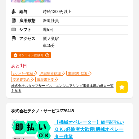
給与
時給1300円以上
雇用形態
派遣社員
シフト
週5日
アクセス
鷹ノ巣駅
車15分
オンライン面接可
1
あと
日
シルバー歓迎
未経験者歓迎
主婦(夫)歓迎
交通費支給
履歴書不要
株式会社スタッフサービス エンジニアリング事業本部の求人一覧
を見る
株式会社テクノ・サービス/776445
【機械オペレーター】給与即払い
ＯＫ♪経験者大歓迎!機械オペレー
ター作業