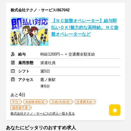
株式会社テクノ・サービス/867042
【ＮＣ旋盤オペレーター】給与即
払いＯＫ!魅力的な高時給。ＮＣ旋
盤オペレーターなど
給与
時給1200円～ + 交通費全額支給
雇用形態
派遣社員
シフト
週5日
アクセス
鷹ノ巣駅
車6分
4
あと
日
平日
未経験者歓迎
主婦(夫)歓迎
交通費支給
履歴書不要
株式会社テクノ・サービスの求人一覧を見る
あなたにピッタリのおすすめ求人