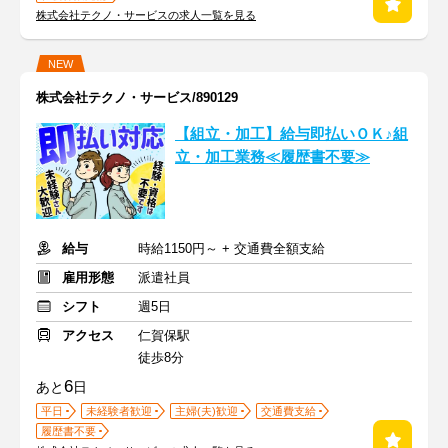
株式会社テクノ・サービスの求人一覧を見る
NEW
株式会社テクノ・サービス/890129
【組立・加工】給与即払いＯＫ♪組
立・加工業務≪履歴書不要≫
給与
時給1150円～ + 交通費全額支給
雇用形態
派遣社員
シフト
週5日
アクセス
仁賀保駅
徒歩8分
6
あと
日
平日
未経験者歓迎
主婦(夫)歓迎
交通費支給
履歴書不要