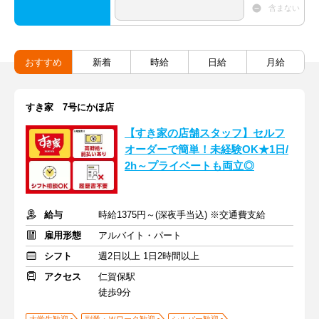
含まない
おすすめ
新着
時給
日給
月給
すき家 7号にかほ店
【すき家の店舗スタッフ】セルフ
オーダーで簡単！未経験OK★1日/
2h～プライベートも両立◎
給与
時給1375円～(深夜手当込) ※交通費支給
雇用形態
アルバイト・パート
シフト
週2日以上 1日2時間以上
アクセス
仁賀保駅
徒歩9分