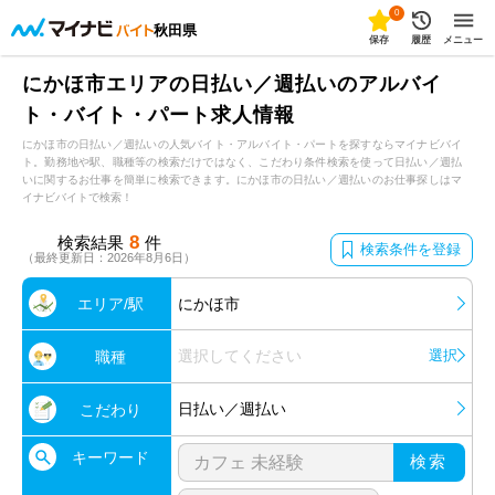
0
秋田県
保存
履歴
メニュー
にかほ市エリアの日払い／週払いのアルバイ
ト・バイト・パート求人情報
にかほ市の日払い／週払いの人気バイト・アルバイト・パートを探すならマイナビバイ
ト。勤務地や駅、職種等の検索だけではなく、こだわり条件検索を使って日払い／週払
いに関するお仕事を簡単に検索できます。にかほ市の日払い／週払いのお仕事探しはマ
イナビバイトで検索！
8
検索結果
件
検索条件を登録
（最終更新日：2026年8月6日）
エリア/駅
にかほ市
選択してください
選択
職種
日払い／週払い
こだわり
キーワード
検索