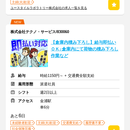
主婦(夫)歓迎
ユースタイルラボラトリー株式会社の求人一覧を見る
NEW
株式会社テクノ・サービス/830060
【倉庫内積み下ろし】給与即払い
ＯＫ♪倉庫内にて荷物の積み下ろし
作業など
給与
時給1150円～ + 交通費全額支給
雇用形態
派遣社員
シフト
週2日以上
アクセス
金浦駅
車6分
6
あと
日
未経験者歓迎
主婦(夫)歓迎
交通費支給
履歴書不要
社会保険完備