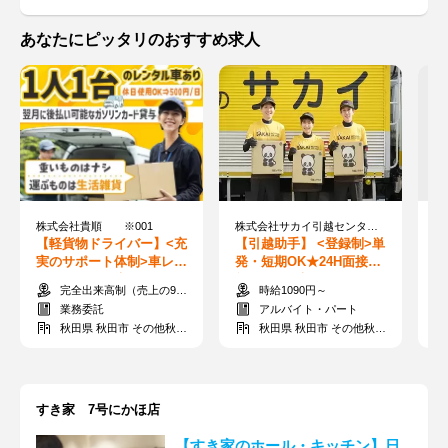
あなたにピッタリのおすすめ求人
株式会社貴順 ※001
株式会社サカイ引越センター 秋田支社
モ
【軽貨物ドライバー】<充
【引越助手】 <登録制>単
【
実のサポート体制>車レン
発・短期OK★24H面接可
F
タルもあり！未経験でも
能♪好きな時にシフトIN◎
費
完全出来高制（売上の90～95％）
時給1090円～
月収55万以上可◎
送迎あり★
0
業務委託
アルバイト・パート
秋田県 秋田市 その他秋田市
秋田県 秋田市 その他秋田市
すき家 7号にかほ店
【すき家のホール・キッチン】日