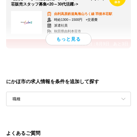
荘販売スタッフ募集<20～30代活躍♪>
由利高原鉄道鳥海山ろく線
羽後本荘駅
時給1300～1500円 +交通費
派遣社員
秋田県由利本荘市
応募終了日：
8月9日
あと
3
日
にかほ市の求人情報を条件を追加して探す
職種
よくあるご質問