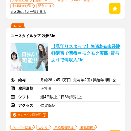
大学生歓迎
副業・Ｗワーク歓迎
シルバー歓迎
未経験者歓迎
髪色自由
すき家の求人一覧を見る
NEW
ユースタイルケア 秋田/Je
【見守りスタッフ】無資格&未経験
◎講習で習得⇒モクモク実践♪賞与
ありで高収入/Je
給与
月給28～45.1万円+賞与年2回+昇給年1回+交通費全額
雇用形態
正社員
シフト
週4日以上 1日8時間以上
アクセス
仁賀保駅
オンライン面接可
シルバー歓迎
ヒゲ可
未経験者歓迎
髪色自由