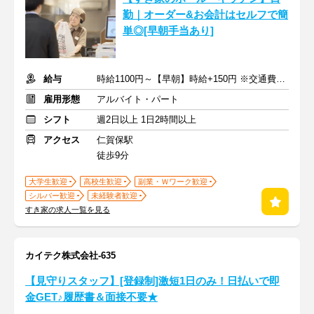
勤｜オーダー&お会計はセルフで簡
単◎[早朝手当あり]
給与
時給1100円～【早朝】時給+150円 ※交通費支給
雇用形態
アルバイト・パート
シフト
週2日以上 1日2時間以上
アクセス
仁賀保駅
徒歩9分
大学生歓迎
高校生歓迎
副業・Ｗワーク歓迎
シルバー歓迎
未経験者歓迎
すき家の求人一覧を見る
カイテク株式会社-635
【見守りスタッフ】[登録制]激短1日のみ！日払いで即
金GET♪履歴書＆面接不要★