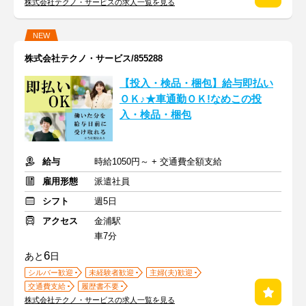
株式会社テクノ・サービスの求人一覧を見る
NEW
株式会社テクノ・サービス/855288
【投入・検品・梱包】給与即払い
ＯＫ♪★車通勤ＯＫ!なめこの投
入・検品・梱包
給与
時給1050円～ + 交通費全額支給
雇用形態
派遣社員
シフト
週5日
アクセス
金浦駅
車7分
6
あと
日
シルバー歓迎
未経験者歓迎
主婦(夫)歓迎
交通費支給
履歴書不要
株式会社テクノ・サービスの求人一覧を見る