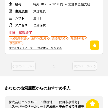
給与
時給 1050 ～ 1250 円 ＋ 交通費全額支給
雇用形態
派遣社員
シフト
週5日
アクセス
仁賀保駅
本日、掲載終了
未経験者歓迎
主婦(夫)歓迎
交通費支給
履歴書不要
髪型自由
株式会社テクノ・サービスの求人一覧を見る
1
前のページへ
次のページへ
あなたの検索履歴からのおすすめ求人
株式会社エンクルー ※勤務地：［秋田市泉菅野］周辺 / SD1_akit1777_13-22000B
【スーパーのベーカリー】未経験～中高年まで活躍中