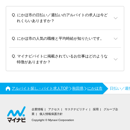
にかほ市の日払い／週払いのアルバイトの求人は今ど
れくらいありますか？
にかほ市の人気の職種と平均時給が知りたいです。
マイナビバイトに掲載されているお仕事はどのような
特徴がありますか？
アルバイト探し・バイト求人TOP
秋田県
にかほ市
日払い／週
企業情報
アクセス
サステナビリティ
採用
グループ企
業
個人情報保護方針
Copyright © Mynavi Corporation