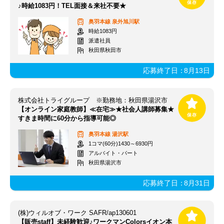
♪時給1083円！TEL面接＆来社不要★
奥羽本線
泉外旭川駅
時給1083円
派遣社員
秋田県秋田市
応募終了日：
8月13日
株式会社トライグループ ※勤務地：秋田県湯沢市
【オンライン家庭教師】≪在宅≫★社会人講師募集★
すきま時間に60分から指導可能◎
奥羽本線
湯沢駅
1コマ(60分)1430～6930円
アルバイト・パート
秋田県湯沢市
応募終了日：
8月31日
(株)ウィルオブ・ワーク SAFR/ap130601
【販売staff】未経験歓迎♪ワークマンColorsイオン本