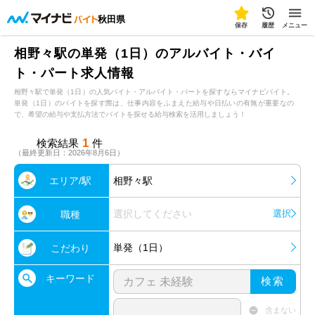
秋田県
保存
履歴
メニュー
相野々駅の単発（1日）のアルバイト・バイ
ト・パート求人情報
相野々駅で単発（1日）の人気バイト・アルバイト・パートを探すならマイナビバイト。
単発（1日）のバイトを探す際は、仕事内容をふまえた給与や日払いの有無が重要なの
で、希望の給与や支払方法でバイトを探せる給与検索を活用しましょう！
1
検索結果
件
（最終更新日：2026年8月6日）
エリア/駅
相野々駅
選択してください
選択
職種
単発（1日）
こだわり
キーワード
検索
含まない