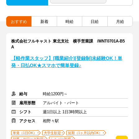
おすすめ
新着
時給
日給
月給
株式会社フルキャスト 東北支社 横手営業課 /MNT0701A-B5
A
【軽作業スタッフ】[職業紹介][登録制]未経験OK！単
発・日払OK★スマホで簡単登録♪
給与
時給1200円～
雇用形態
アルバイト・パート
シフト
週1日以上 1日3時間以上
アクセス
相野々駅
単発（1日OK）
大学生歓迎
短期（1ヶ月以内OK）