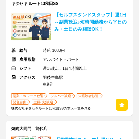
キタセキ ルート13秋田SS
【セルフスタンドスタッフ】週1日
～副業歓迎♪短時間勤務から平日の
み・土日のみ相談OK！
給与
時給 1080円
雇用形態
アルバイト・パート
シフト
週1日以上 1日4時間以上
アクセス
羽後牛島駅
車9分
副業・Ｗワーク歓迎
シルバー歓迎
未経験者歓迎
髪色自由
主婦(夫)歓迎
株式会社キタセキルート13秋田SSの求人一覧を見る
焼肉大同門 能代店