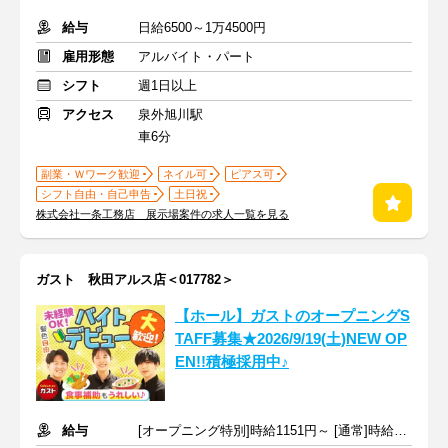
給与
日給6500～1万4500円
雇用形態
アルバイト・パート
シフト
週1日以上
アクセス
泉外旭川駅
車6分
副業・Ｗワーク歓迎
ネイル可
ピアス可
シフト自由・自己申告
土日祝
株式会社一条工務店 展示場案件の求人一覧を見る
ガスト 秋田アルス店＜017782＞
【ホール】ガストのオープニングS
TAFF募集★2026/9/19(土)NEW OP
EN!!積極採用中♪
給与
[オープニング特別]時給1151円～ [通常]時給1051円～ ＋交通費