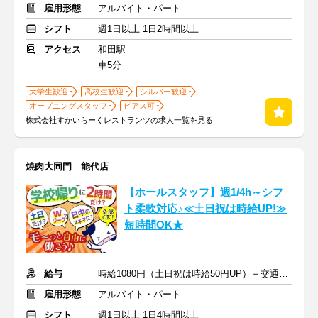
雇用形態
アルバイト・パート
シフト
週1日以上 1日2時間以上
アクセス
和田駅
車5分
大学生歓迎
高校生歓迎
シルバー歓迎
オープニングスタッフ
ピアス可
株式会社すかいらーくレストランツの求人一覧を見る
焼肉大同門 能代店
【ホールスタッフ】週1/4h～シフ
ト柔軟対応♪≪土日祝は時給UP!≫
短時間OK★
給与
時給1080円（土日祝は時給50円UP）＋交通費規定支給
雇用形態
アルバイト・パート
シフト
週1日以上 1日4時間以上