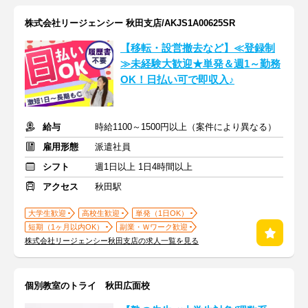
株式会社リージェンシー 秋田支店/AKJS1A00625SR
【移転・設営撤去など】≪登録制
≫未経験大歓迎★単発＆週1～勤務
OK！日払い可で即収入♪
給与
時給1100～1500円以上（案件により異なる）
雇用形態
派遣社員
シフト
週1日以上 1日4時間以上
アクセス
秋田駅
大学生歓迎
高校生歓迎
単発（1日OK）
短期（1ヶ月以内OK）
副業・Ｗワーク歓迎
株式会社リージェンシー秋田支店の求人一覧を見る
個別教室のトライ 秋田広面校