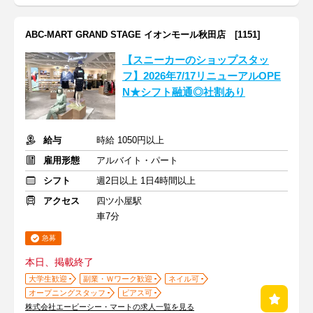
ABC-MART GRAND STAGE イオンモール秋田店 [1151]
【スニーカーのショップスタッ
フ】2026年7/17リニューアルOPE
N★シフト融通◎社割あり
給与
時給 1050円以上
雇用形態
アルバイト・パート
シフト
週2日以上 1日4時間以上
アクセス
四ツ小屋駅
車7分
急募
本日、掲載終了
大学生歓迎
副業・Ｗワーク歓迎
ネイル可
オープニングスタッフ
ピアス可
株式会社エービーシー・マートの求人一覧を見る