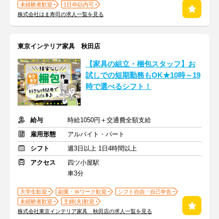
未経験者歓迎
1日4h以内可
株式会社はま寿司の求人一覧を見る
東京インテリア家具 秋田店
【家具の組立・梱包スタッフ】お
試しでの短期勤務もOK★10時～19
時で選べるシフト！
給与
時給1050円＋交通費全額支給
雇用形態
アルバイト・パート
シフト
週3日以上 1日4時間以上
アクセス
四ツ小屋駅
車3分
大学生歓迎
副業・Ｗワーク歓迎
シフト自由・自己申告
未経験者歓迎
主婦(夫)歓迎
株式会社東京インテリア家具 秋田店の求人一覧を見る