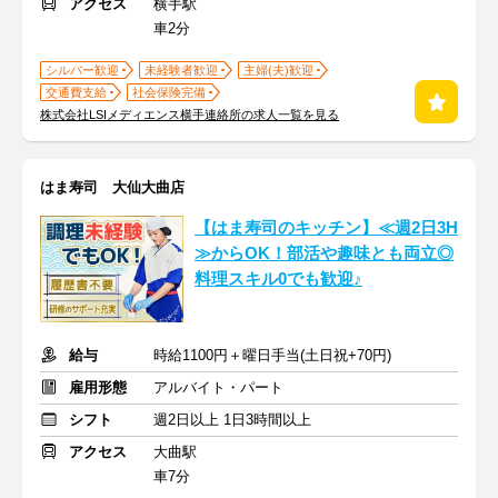
アクセス
横手駅
車2分
シルバー歓迎
未経験者歓迎
主婦(夫)歓迎
交通費支給
社会保険完備
株式会社LSIメディエンス横手連絡所の求人一覧を見る
はま寿司 大仙大曲店
【はま寿司のキッチン】≪週2日3H
≫からOK！部活や趣味とも両立◎
料理スキル0でも歓迎♪
給与
時給1100円＋曜日手当(土日祝+70円)
雇用形態
アルバイト・パート
シフト
週2日以上 1日3時間以上
アクセス
大曲駅
車7分