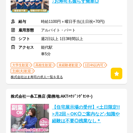
♪お寿司も握らず簡単◎
給与
時給1100円＋曜日手当(土日祝+70円)
雇用形態
アルバイト・パート
シフト
週2日以上 1日3時間以上
アクセス
能代駅
車5分
大学生歓迎
高校生歓迎
未経験者歓迎
1日4h以内可
主婦(夫)歓迎
株式会社はま寿司の求人一覧を見る
株式会社一条工務店 (勤務地:AKTﾊｳｼﾞﾝｸﾞｾﾝﾀｰ)
【住宅展示場の受付】<土日限定!!
>月2回～OK◎ご案内など♪知識や
経験は不要◎残業なし＊