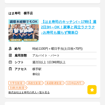
はま寿司 横手店
【はま寿司のキッチン(～17時)】週
2日3H～OK！家事と両立ラクラク
♪お寿司も握らず簡単◎
給与
時給1100円＋曜日手当(土日祝+70円)
雇用形態
アルバイト・パート
シフト
週2日以上 1日3時間以上
アクセス
横手駅
車6分
大学生歓迎
高校生歓迎
未経験者歓迎
1日4h以内可
主婦(夫)歓迎
株式会社はま寿司の求人一覧を見る