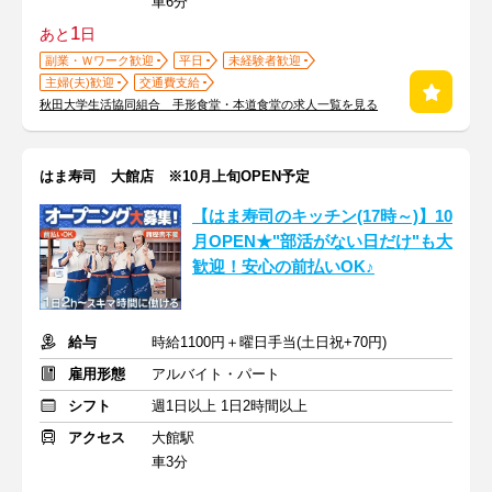
車6分
1
あと
日
副業・Ｗワーク歓迎
平日
未経験者歓迎
主婦(夫)歓迎
交通費支給
秋田大学生活協同組合 手形食堂・本道食堂の求人一覧を見る
はま寿司 大館店 ※10月上旬OPEN予定
【はま寿司のキッチン(17時～)】10
月OPEN★"部活がない日だけ"も大
歓迎！安心の前払いOK♪
給与
時給1100円＋曜日手当(土日祝+70円)
雇用形態
アルバイト・パート
シフト
週1日以上 1日2時間以上
アクセス
大館駅
車3分