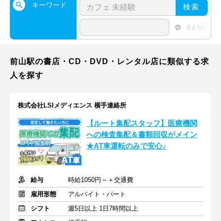
キーワード
検索
含まない
前山駅の書店・CD・DVD・レンタル店に類似する求
人を探す
株式会社LSIメディエンス 横手連絡所
【ルート集配スタッフ】医療機関
への検査集配＆書類回収がメイン
★AT車運転のみで安心♪
給与
時給1050円～＋交通費
雇用形態
アルバイト・パート
シフト
週5日以上 1日7時間以上