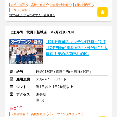
大学生歓迎
高校生歓迎
未経験者歓迎
1日4h以内可
主婦(夫)歓迎
株式会社はま寿司の求人一覧を見る
はま寿司 秋田下新城店 ※7月2日OPEN
【はま寿司のキッチン(17時～)】7
月OPEN★"部活がない日だけ"も大
歓迎！安心の前払いOK♪
給与
時給1130円+曜日手当(土日祝+70円)
雇用形態
アルバイト・パート
シフト
週1日以上 1日2時間以上
アクセス
追分駅
車5分
1
あと
日
大学生歓迎
高校生歓迎
オープニングスタッフ