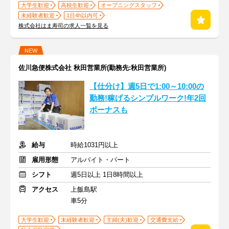
大学生歓迎
高校生歓迎
オープニングスタッフ
未経験者歓迎
1日4h以内可
株式会社はま寿司の求人一覧を見る
NEW
佐川急便株式会社 秋田営業所(勤務先:秋田営業所)
【仕分け】週5日で1:00～10:00の
勤務!稼げるシンプルワーク!年2回
ボーナスも
給与
時給1031円以上
雇用形態
アルバイト・パート
シフト
週5日以上 1日8時間以上
アクセス
上飯島駅
車5分
大学生歓迎
未経験者歓迎
主婦(夫)歓迎
交通費支給