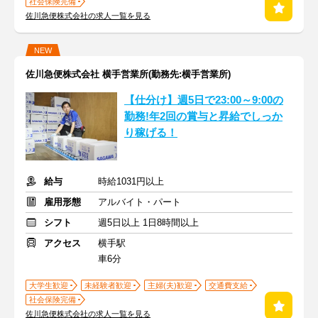
社会保険完備
佐川急便株式会社の求人一覧を見る
NEW
佐川急便株式会社 横手営業所(勤務先:横手営業所)
【仕分け】週5日で23:00～9:00の
勤務!年2回の賞与と昇給でしっか
り稼げる！
給与
時給1031円以上
雇用形態
アルバイト・パート
シフト
週5日以上 1日8時間以上
アクセス
横手駅
車6分
大学生歓迎
未経験者歓迎
主婦(夫)歓迎
交通費支給
社会保険完備
佐川急便株式会社の求人一覧を見る