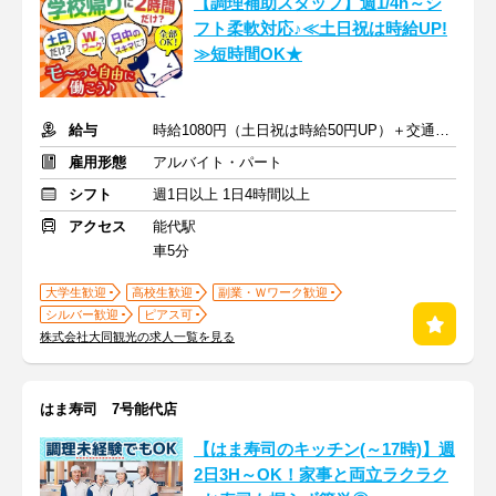
【調理補助スタッフ】週1/4h～シ
フト柔軟対応♪≪土日祝は時給UP!
≫短時間OK★
給与
時給1080円（土日祝は時給50円UP）＋交通費規定支給
雇用形態
アルバイト・パート
シフト
週1日以上 1日4時間以上
アクセス
能代駅
車5分
大学生歓迎
高校生歓迎
副業・Ｗワーク歓迎
シルバー歓迎
ピアス可
株式会社大同観光の求人一覧を見る
はま寿司 7号能代店
【はま寿司のキッチン(～17時)】週
2日3H～OK！家事と両立ラクラク