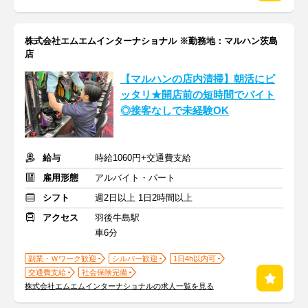
株式会社エムエムインターナショナル ※勤務地：マルハン茨島
店
【マルハンの店内清掃】朝活にピ
ッタリ★開店前の短時間でバイト
◎接客なしで未経験OK
給与
時給1060円+交通費支給
雇用形態
アルバイト・パート
シフト
週2日以上 1日2時間以上
アクセス
羽後牛島駅
車6分
副業・Ｗワーク歓迎
シルバー歓迎
1日4h以内可
交通費支給
社会保険完備
株式会社エムエムインターナショナルの求人一覧を見る