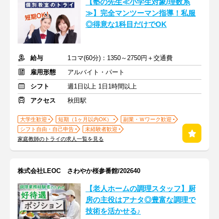
【塾の先生≪小学生対象/理数系
≫】完全マンツーマン指導！私服
◎得意な1科目だけでOK
給与
1コマ(60分)：1350～2750円＋交通費
雇用形態
アルバイト・パート
シフト
週1日以上 1日1時間以上
アクセス
秋田駅
大学生歓迎
短期（1ヶ月以内OK）
副業・Ｗワーク歓迎
シフト自由・自己申告
未経験者歓迎
家庭教師のトライの求人一覧を見る
株式会社LEOC さわやか桜参番館/202640
【老人ホームの調理スタッフ】厨
房の主役はアナタ◎豊富な調理で
技術を活かせる♪