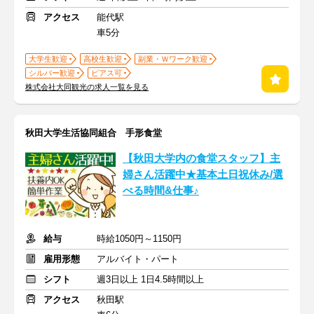
アクセス
能代駅
車5分
大学生歓迎
高校生歓迎
副業・Ｗワーク歓迎
シルバー歓迎
ピアス可
株式会社大同観光の求人一覧を見る
秋田大学生活協同組合 手形食堂
【秋田大学内の食堂スタッフ】主
婦さん活躍中★基本土日祝休み/選
べる時間&仕事♪
給与
時給1050円～1150円
雇用形態
アルバイト・パート
シフト
週3日以上 1日4.5時間以上
アクセス
秋田駅