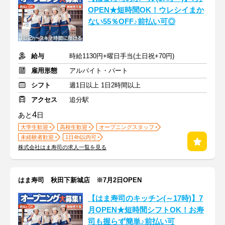
OPEN★短時間OK！ウレシイまか
ない55％OFF♪前払い可◎
給与
時給1130円+曜日手当(土日祝+70円)
雇用形態
アルバイト・パート
シフト
週1日以上 1日2時間以上
アクセス
追分駅
4
あと
日
大学生歓迎
高校生歓迎
オープニングスタッフ
未経験者歓迎
1日4h以内可
株式会社はま寿司の求人一覧を見る
はま寿司 秋田下新城店 ※7月2日OPEN
【はま寿司のキッチン(～17時)】7
月OPEN★短時間シフトOK！お寿
司も握らず簡単♪前払い可