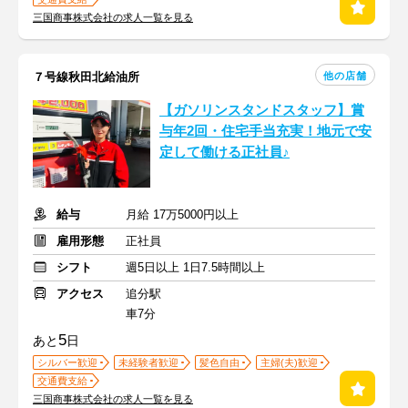
三国商事株式会社の求人一覧を見る
他の店舗
７号線秋田北給油所
【ガソリンスタンドスタッフ】賞
与年2回・住宅手当充実！地元で安
定して働ける正社員♪
給与
月給 17万5000円以上
雇用形態
正社員
シフト
週5日以上 1日7.5時間以上
アクセス
追分駅
車7分
5
あと
日
シルバー歓迎
未経験者歓迎
髪色自由
主婦(夫)歓迎
交通費支給
三国商事株式会社の求人一覧を見る