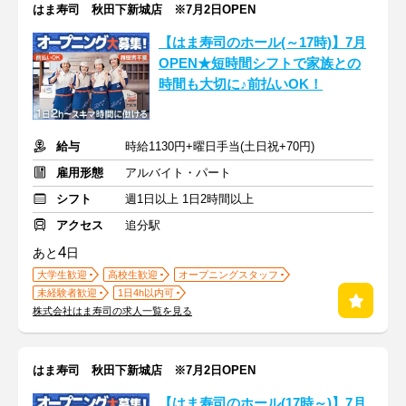
はま寿司 秋田下新城店 ※7月2日OPEN
【はま寿司のホール(～17時)】7月
OPEN★短時間シフトで家族との
時間も大切に♪前払いOK！
給与
時給1130円+曜日手当(土日祝+70円)
雇用形態
アルバイト・パート
シフト
週1日以上 1日2時間以上
アクセス
追分駅
4
あと
日
大学生歓迎
高校生歓迎
オープニングスタッフ
未経験者歓迎
1日4h以内可
株式会社はま寿司の求人一覧を見る
はま寿司 秋田下新城店 ※7月2日OPEN
【はま寿司のホール(17時～)】7月