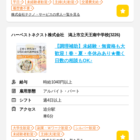
平日
未経験者歓迎
主婦(夫)歓迎
交通費支給
履歴書不要
株式会社テクノ・サービスの求人一覧を見る
ハーベストネクスト株式会社 潟上市立天王南中学校(3226)
【調理補助】未経験・無資格も大
歓迎！春・夏・冬休みあり★働く
日数の相談もOK♪
給与
時給1040円以上
雇用形態
アルバイト・パート
シフト
週4日以上
アクセス
追分駅
車6分
大学生歓迎
副業・Ｗワーク歓迎
シルバー歓迎
未経験者歓迎
主婦(夫)歓迎