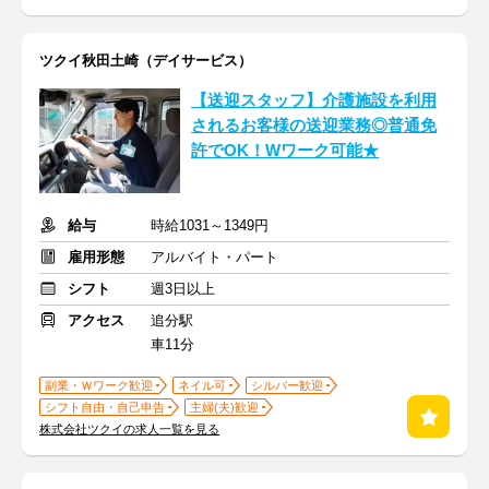
ツクイ秋田土崎（デイサービス）
【送迎スタッフ】介護施設を利用
されるお客様の送迎業務◎普通免
許でOK！Wワーク可能★
給与
時給1031～1349円
雇用形態
アルバイト・パート
シフト
週3日以上
アクセス
追分駅
車11分
副業・Ｗワーク歓迎
ネイル可
シルバー歓迎
シフト自由・自己申告
主婦(夫)歓迎
株式会社ツクイの求人一覧を見る