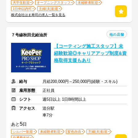
大学生歓迎
オープニングスタッフ
未経験者歓迎
1日4h以内可
主婦(夫)歓迎
株式会社はま寿司の求人一覧を見る
他の店舗
７号線秋田北給油所
【コーティング施工スタッフ】未
経験歓迎◎キャリアアップ制度&資
格取得支援もあり
給与
月給200,000円～250,000円(経験・スキル)
雇用形態
正社員
シフト
週5日以上 1日8時間以上
アクセス
追分駅
車7分
5
あと
日
シルバー歓迎
未経験者歓迎
髪色自由
主婦(夫)歓迎
交通費支給