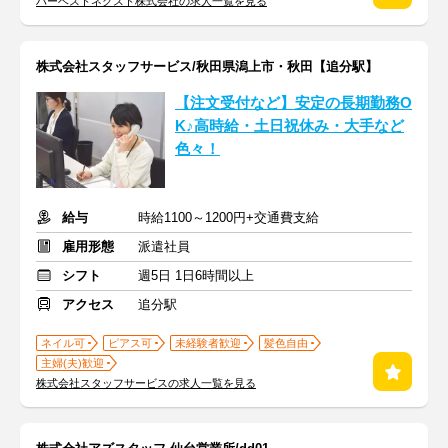
ハーベストネクスト株式会社の求人一覧を見る
株式会社スタッフサービス/秋田県潟上市・秋田【追分駅】
【注文受付など】安定の長期勤務O
K♪高時給・土日祝休み・大手など
色々！
給与
時給1100～1200円+交通費支給
雇用形態
派遣社員
シフト
週5日 1日6時間以上
アクセス
追分駅
ネイル可
ピアス可
未経験者歓迎
髪色自由
主婦(夫)歓迎
株式会社スタッフサービスの求人一覧を見る