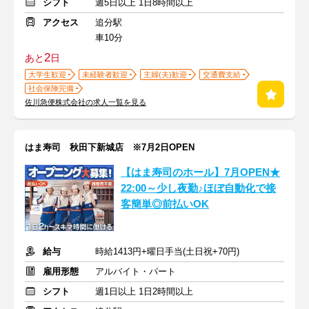
シフト
週5日以上 1日8時間以上
アクセス
追分駅
車10分
2
あと
日
大学生歓迎
未経験者歓迎
主婦(夫)歓迎
交通費支給
社会保険完備
佐川急便株式会社の求人一覧を見る
はま寿司 秋田下新城店 ※7月2日OPEN
【はま寿司のホール】7月OPEN★
22:00～少し夜勤♪ほぼ自動化で接
客簡単◎前払いOK
給与
時給1413円+曜日手当(土日祝+70円)
雇用形態
アルバイト・パート
シフト
週1日以上 1日2時間以上