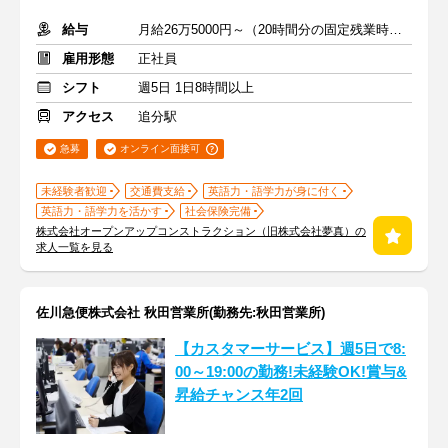
給与
月給26万5000円～（20時間分の固定残業時間代を含む）
雇用形態
正社員
シフト
週5日 1日8時間以上
アクセス
追分駅
急募
オンライン面接可
未経験者歓迎
交通費支給
英語力・語学力が身に付く
英語力・語学力を活かす
社会保険完備
株式会社オープンアップコンストラクション（旧株式会社夢真）の
求人一覧を見る
佐川急便株式会社 秋田営業所(勤務先:秋田営業所)
【カスタマーサービス】週5日で8:
00～19:00の勤務!未経験OK!賞与&
昇給チャンス年2回