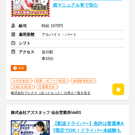
画マニュアル有で安心
給与
時給 1070円
雇用形態
アルバイト・パート
シフト
アクセス
追分駅
車10分
急募
大学生歓迎
副業・Ｗワーク歓迎
未経験者歓迎
主婦(夫)歓迎
交通費支給
株式会社プレナス（ほっともっと）の求人一覧を見る
株式会社アズスタッフ 仙台営業所/dd01
【配送ドライバー】免許は普通車A
T限定でOK！ドライバー未経験も