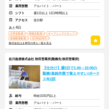
雇用形態
アルバイト・パート
シフト
週1日以上 1日2時間以上
アクセス
追分駅
4
あと
日
大学生歓迎
高校生歓迎
オープニングスタッフ
未経験者歓迎
1日4h以内可
株式会社はま寿司の求人一覧を見る
佐川急便株式会社 秋田営業所(勤務先:秋田営業所)
【仕分け】週5日で1:00～10:00の
勤務!単純作業で覚えやすい!ボーナ
ス年2回
給与
時給1031円以上
雇用形態
アルバイト・パート