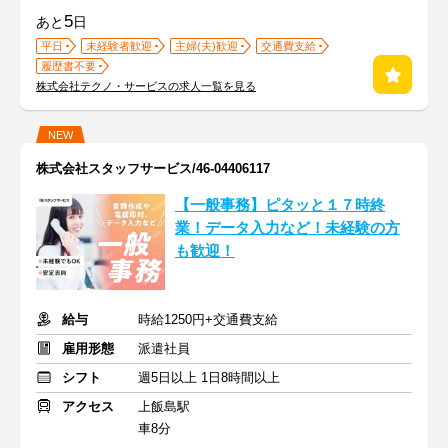
5
あと
日
平日
未経験者歓迎
主婦(夫)歓迎
交通費支給
履歴書不要
株式会社テクノ・サービスの求人一覧を見る
NEW
株式会社スタッフサービス/46-04406117
【一般事務】ピタッと１７時終
業！データ入力など！未経験の方
も歓迎！
給与
時給1250円+交通費支給
雇用形態
派遣社員
シフト
週5日以上 1日8時間以上
アクセス
上飯島駅
車8分