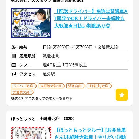
株式会社アズスタッフ 仙台営業所/dd01
【配送ドライバー】免許は普通車A
T限定でOK！ドライバー未経験も
大歓迎★日払い制度あり◎
給与
日給1万3650円～1万7063円 + 交通費支給
雇用形態
派遣社員
シフト
週4日以上 1日8時間以上
アクセス
追分駅
シルバー歓迎
未経験者歓迎
髪色自由
主婦(夫)歓迎
交通費支給
株式会社アズスタッフの求人一覧を見る
ほっともっと 土崎港北店 66200
【ほっともっとクルー】[お弁当屋
さん]未経験大歓迎！やりがい◎動