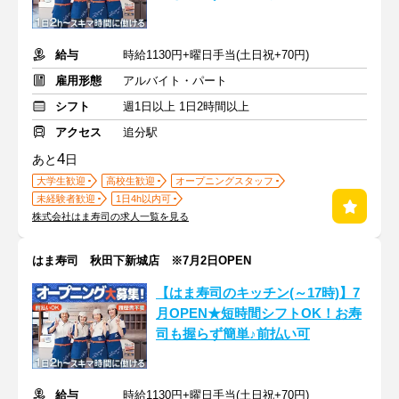
給与
時給1130円+曜日手当(土日祝+70円)
雇用形態
アルバイト・パート
シフト
週1日以上 1日2時間以上
アクセス
追分駅
4
あと
日
大学生歓迎
高校生歓迎
オープニングスタッフ
未経験者歓迎
1日4h以内可
株式会社はま寿司の求人一覧を見る
はま寿司 秋田下新城店 ※7月2日OPEN
【はま寿司のキッチン(～17時)】7
月OPEN★短時間シフトOK！お寿
司も握らず簡単♪前払い可
給与
時給1130円+曜日手当(土日祝+70円)