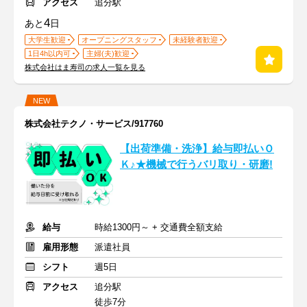
アクセス
追分駅
4
あと
日
大学生歓迎
オープニングスタッフ
未経験者歓迎
1日4h以内可
主婦(夫)歓迎
株式会社はま寿司の求人一覧を見る
NEW
株式会社テクノ・サービス/917760
【出荷準備・洗浄】給与即払いＯ
Ｋ♪★機械で行うバリ取り・研磨!
給与
時給1300円～ + 交通費全額支給
雇用形態
派遣社員
シフト
週5日
アクセス
追分駅
徒歩7分