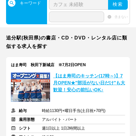
キーワード
検索
含まない
追分駅(秋田県)の書店・CD・DVD・レンタル店に類
似する求人を探す
はま寿司 秋田下新城店 ※7月2日OPEN
【はま寿司のキッチン(17時～)】7
月OPEN★"部活がない日だけ"も大
歓迎！安心の前払いOK♪
給与
時給1130円+曜日手当(土日祝+70円)
雇用形態
アルバイト・パート
シフト
週1日以上 1日2時間以上