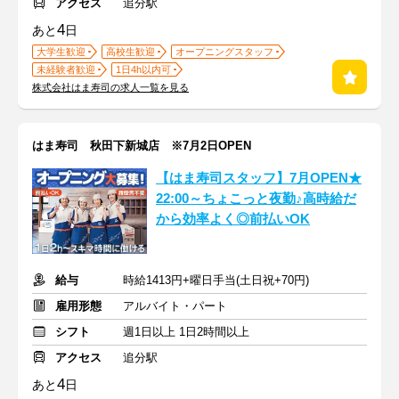
アクセス
追分駅
4
あと
日
大学生歓迎
高校生歓迎
オープニングスタッフ
未経験者歓迎
1日4h以内可
株式会社はま寿司の求人一覧を見る
はま寿司 秋田下新城店 ※7月2日OPEN
【はま寿司スタッフ】7月OPEN★
22:00～ちょこっと夜勤♪高時給だ
から効率よく◎前払いOK
給与
時給1413円+曜日手当(土日祝+70円)
雇用形態
アルバイト・パート
シフト
週1日以上 1日2時間以上
アクセス
追分駅
4
あと
日