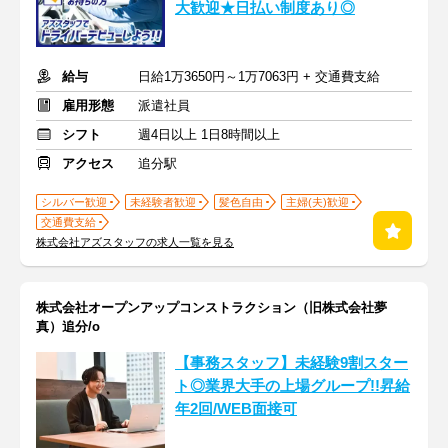
大歓迎★日払い制度あり◎
給与
日給1万3650円～1万7063円 + 交通費支給
雇用形態
派遣社員
シフト
週4日以上 1日8時間以上
アクセス
追分駅
シルバー歓迎
未経験者歓迎
髪色自由
主婦(夫)歓迎
交通費支給
株式会社アズスタッフの求人一覧を見る
株式会社オープンアップコンストラクション（旧株式会社夢
真）追分/o
【事務スタッフ】未経験9割スター
ト◎業界大手の上場グループ!!昇給
年2回/WEB面接可