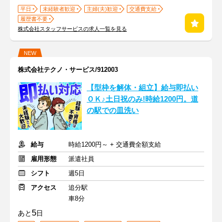
平日
未経験者歓迎
主婦(夫)歓迎
交通費支給
履歴書不要
株式会社スタッフサービスの求人一覧を見る
NEW
株式会社テクノ・サービス/912003
【型枠を解体・組立】給与即払い
ＯＫ♪土日祝のみ!時給1200円。道
の駅での皿洗い
給与
時給1200円～ + 交通費全額支給
雇用形態
派遣社員
シフト
週5日
アクセス
追分駅
車8分
5
あと
日