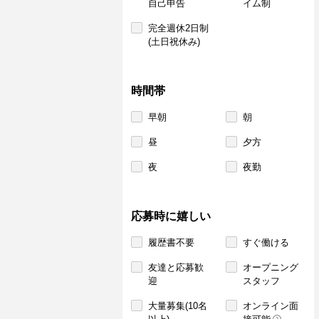
自己申告
イム制
完全週休2日制
(土日祝休み)
時間帯
早朝
朝
昼
夕方
夜
夜勤
応募時に嬉しい
履歴書不要
すぐ働ける
友達と応募歓
オープニング
迎
スタッフ
大量募集(10名
オンライン面