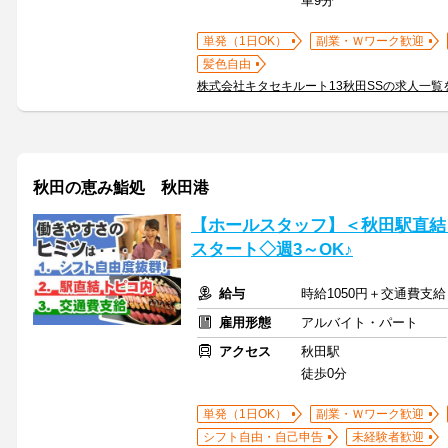
車9分
単発（1日OK）
副業・Ｗワーク歓迎
髪色自由
株式会社キタセキルート13秋田SSの求人一覧
秋田の恵み鮨処 秋田港
【ホールスタッフ】＜秋田駅直結ト
スタート◇週3～OK♪
給与
時給1050円＋交通費支給
雇用形態
アルバイト・パート
アクセス
秋田駅
徒歩0分
単発（1日OK）
副業・Ｗワーク歓迎
シフト自由・自己申告
未経験者歓迎