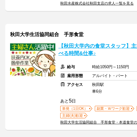
秋田水産株式会社秋田支店の求人一覧を見る
秋田大学生活協同組合 手形食堂
【秋田大学内の食堂スタッフ】主
べる時間&仕事♪
給与
時給1050円～1150円
雇用形態
アルバイト・パート
アクセス
秋田駅
車6分
5
あと
日
単発（1日OK）
副業・Ｗワーク歓迎
主婦(夫)歓迎
秋田大学生活協同組合 手形食堂・本道食堂