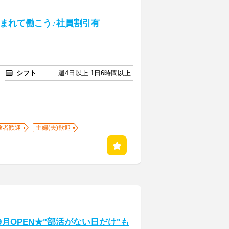
囲まれて働こう♪社員割引有
シフト
週4日以上 1日6時間以上
験者歓迎
主婦(夫)歓迎
9月OPEN★"部活がない日だけ"も