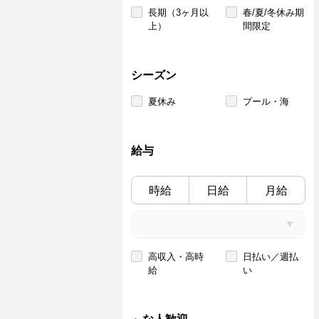
長期（3ヶ月以
春/夏/冬休み期
上）
間限定
シーズン
夏休み
プール・海
給与
時給
日給
月給
高収入・高時
日払い／週払
給
い