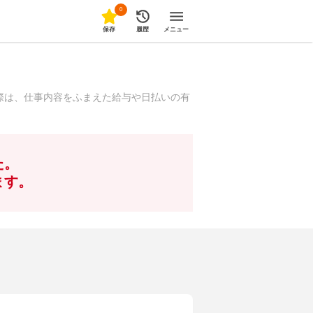
0
保存
履歴
メニュー
際は、仕事内容をふまえた給与や日払いの有
た。
ます。