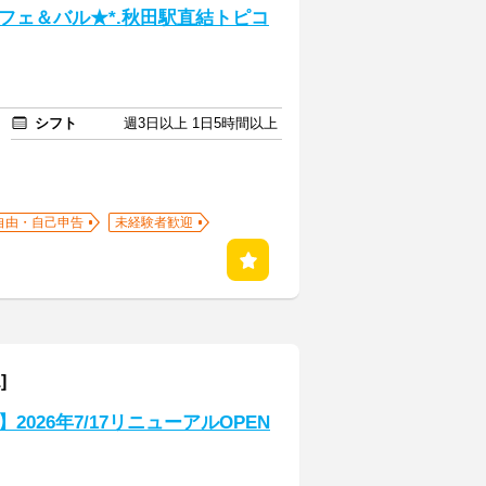
フェ＆バル★*.秋田駅直結トピコ
シフト
週3日以上 1日5時間以上
自由・自己申告
未経験者歓迎
]
026年7/17リニューアルOPEN