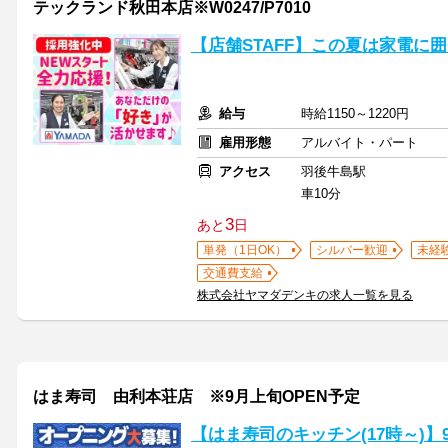
テックランド秋田本店※W0247/P7010
【店舗STAFF】この夏は家電に
給与
時給1150～1220円
雇用形態
アルバイト・パート
アクセス
羽後牛島駅
車10分
3
あと
日
単発（1日OK）
シルバー歓迎
未経
交通費支給
株式会社ヤマダデンキの求人一覧を見る
はま寿司 由利本荘店 ※9月上旬OPEN予定
【はま寿司のキッチン(17時～)】