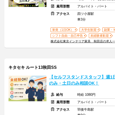
雇用形態
アルバイト・パート
アクセス
四ツ小屋駅
車3分
単発（1日OK）
大学生歓迎
副業・
シフト自由・自己申告
未経験者歓迎
株式会社東京インテリア家具 秋田店の求人
キタセキ ルート13秋田SS
【セルフスタンドスタッフ】週1
のみ・土日のみ相談OK！
給与
時給 1080円
雇用形態
アルバイト・パート
アクセス
羽後牛島駅