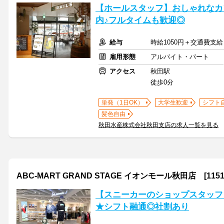
【ホールスタッフ】おしゃれなカ
内♪フルタイムも歓迎◎
給与
時給1050円＋交通費支給
雇用形態
アルバイト・パート
アクセス
秋田駅
徒歩0分
単発（1日OK）
大学生歓迎
シフト
髪色自由
秋田水産株式会社秋田支店の求人一覧を見る
ABC-MART GRAND STAGE イオンモール秋田店 [1151
【スニーカーのショップスタッフ】2
★シフト融通◎社割あり