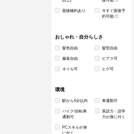
以上)
接可能
面接確約あり
今すぐ面接予
約可能
おしゃれ・自分らしさ
髪色自由
髪型自由
服装自由
ピアス可
ネイル可
ヒゲ可
環境
駅から5分以内
車通勤可
バイク/自転車
英語力・語学
通勤可
力が身に付く
PCスキルが身
に付く