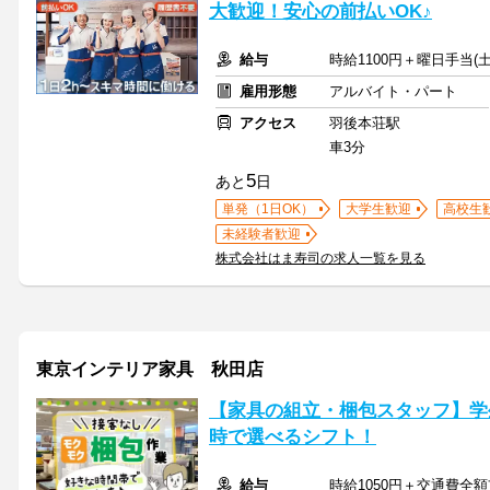
大歓迎！安心の前払いOK♪
給与
時給1100円＋曜日手当(土
雇用形態
アルバイト・パート
アクセス
羽後本荘駅
車3分
5
あと
日
単発（1日OK）
大学生歓迎
高校生
未経験者歓迎
株式会社はま寿司の求人一覧を見る
東京インテリア家具 秋田店
【家具の組立・梱包スタッフ】学生
時で選べるシフト！
給与
時給1050円＋交通費全