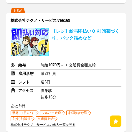
NEW
株式会社テクノ・サービス/766169
【レジ】給与即払いＯＫ!惣菜づく
り、パック詰めなど
給与
時給1070円～ + 交通費全額支給
雇用形態
派遣社員
シフト
週5日
アクセス
鷹巣駅
徒歩15分
5
あと
日
単発（1日OK）
シルバー歓迎
未経験者歓迎
主婦(夫)歓迎
交通費支給
株式会社テクノ・サービスの求人一覧を見る