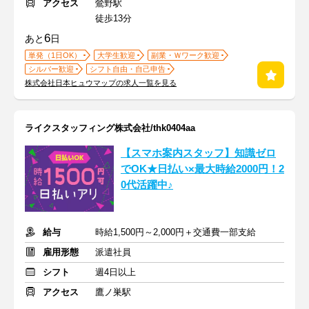
アクセス
鶯野駅
徒歩13分
6
あと
日
単発（1日OK）
大学生歓迎
副業・Ｗワーク歓迎
シルバー歓迎
シフト自由・自己申告
株式会社日本ヒュウマップの求人一覧を見る
ライクスタッフィング株式会社/thk0404aa
【スマホ案内スタッフ】知識ゼロ
でOK★日払い×最大時給2000円！2
0代活躍中♪
給与
時給1,500円～2,000円＋交通費一部支給
雇用形態
派遣社員
シフト
週4日以上
アクセス
鷹ノ巣駅