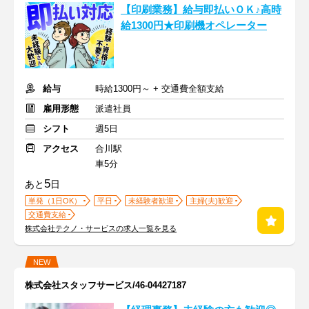
【印刷業務】給与即払いＯＫ♪高時
給1300円★印刷機オペレーター
給与
時給1300円～ + 交通費全額支給
雇用形態
派遣社員
シフト
週5日
アクセス
合川駅
車5分
5
あと
日
単発（1日OK）
平日
未経験者歓迎
主婦(夫)歓迎
交通費支給
株式会社テクノ・サービスの求人一覧を見る
NEW
株式会社スタッフサービス/46-04427187