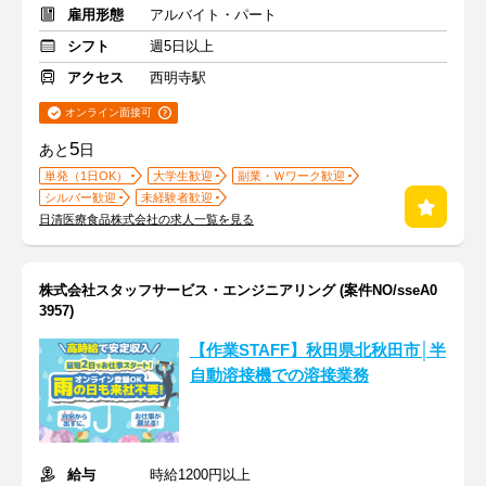
雇用形態
アルバイト・パート
シフト
週5日以上
アクセス
西明寺駅
オンライン面接可
5
あと
日
単発（1日OK）
大学生歓迎
副業・Ｗワーク歓迎
シルバー歓迎
未経験者歓迎
日清医療食品株式会社の求人一覧を見る
株式会社スタッフサービス・エンジニアリング (案件NO/sseA0
3957)
【作業STAFF】秋田県北秋田市│半
自動溶接機での溶接業務
給与
時給1200円以上