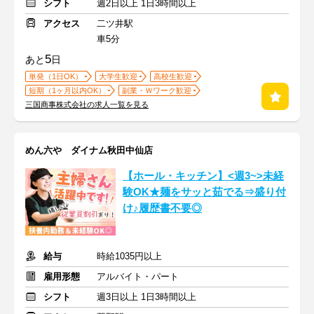
シフト
週2日以上 1日3時間以上
アクセス
二ツ井駅
車5分
5
あと
日
単発（1日OK）
大学生歓迎
高校生歓迎
短期（1ヶ月以内OK）
副業・Ｗワーク歓迎
三国商事株式会社の求人一覧を見る
めん六や ダイナム秋田中仙店
【ホール・キッチン】<週3~>未経
験OK★麺をサッと茹でる⇒盛り付
け♪履歴書不要◎
給与
時給1035円以上
雇用形態
アルバイト・パート
シフト
週3日以上 1日3時間以上