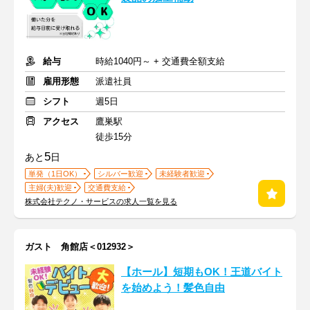
給与
時給1040円～ + 交通費全額支給
雇用形態
派遣社員
シフト
週5日
アクセス
鷹巣駅
徒歩15分
5
あと
日
単発（1日OK）
シルバー歓迎
未経験者歓迎
主婦(夫)歓迎
交通費支給
株式会社テクノ・サービスの求人一覧を見る
ガスト 角館店＜012932＞
【ホール】短期もOK！王道バイト
を始めよう！髪色自由