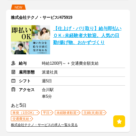
NEW
株式会社テクノ・サービス/475919
【仕上げ・バリ取り】給与即払い
ＯＫ♪未経験者大歓迎。人気の日
勤!揚げ物、おかずづくり
給与
時給1200円～ + 交通費全額支給
雇用形態
派遣社員
シフト
週5日
アクセス
合川駅
車5分
5
あと
日
単発（1日OK）
平日
未経験者歓迎
主婦(夫)歓迎
交通費支給
株式会社テクノ・サービスの求人一覧を見る