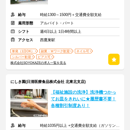
給与
時給1300～1500円＋交通費全額支給
雇用形態
アルバイト・パート
シフト
週4日以上 1日4時間以上
アクセス
西鷹巣駅
単発（1日OK）
副業・Ｗワーク歓迎
ネイル可
シルバー歓迎
ピアス可
株式会社SOYOKAZEの求人一覧を見る
にしき園(日清医療食品株式会社 北東北支店)
【福祉施設の洗浄】洗浄機つかっ
てお皿をきれいに★履歴書不要！
各種割引制度あり！
給与
時給1035円以上 +交通費全額支給（ガソリン代も支給）