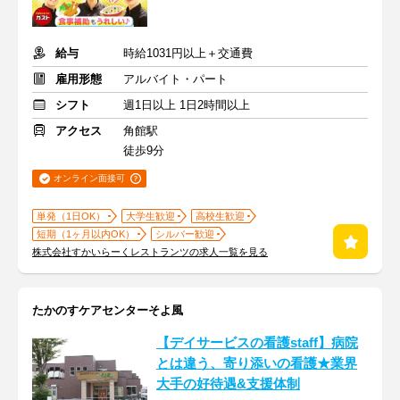
給与
時給1031円以上＋交通費
雇用形態
アルバイト・パート
シフト
週1日以上 1日2時間以上
アクセス
角館駅
徒歩9分
オンライン面接可
単発（1日OK）
大学生歓迎
高校生歓迎
短期（1ヶ月以内OK）
シルバー歓迎
株式会社すかいらーくレストランツの求人一覧を見る
たかのすケアセンターそよ風
【デイサービスの看護staff】病院
とは違う、寄り添いの看護★業界
大手の好待遇&支援体制