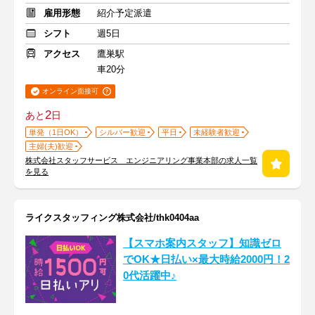
雇用形態
紹介予定派遣
シフト
週5日
アクセス
鷹巣駅
車20分
オンライン面接可
2
あと
日
単発（1日OK）
シルバー歓迎
平日
未経験者歓迎
主婦(夫)歓迎
株式会社スタッフサービス エンジニアリング事業本部の求人一覧
を見る
ライクスタッフィング株式会社/thk0404aa
【スマホ案内スタッフ】知識ゼロ
でOK★日払い×最大時給2000円！2
0代活躍中♪