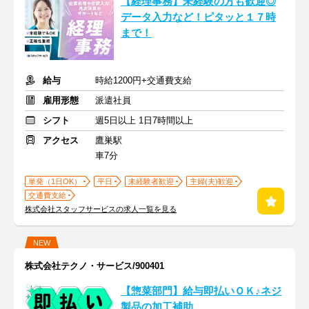
【経理事務】未経験の方も歓迎◎
データ入力など！ピタッと１７時
まで！
給与
時給1200円+交通費支給
雇用形態
派遣社員
シフト
週5日以上 1日7時間以上
アクセス
鷹巣駅
車7分
単発（1日OK）
平日
未経験者歓迎
主婦(夫)歓迎
交通費支給
株式会社スタッフサービスの求人一覧を見る
NEW
株式会社テクノ・サービス/900401
【惣菜部門】給与即払いＯＫ♪ネジ
製品の加工補助