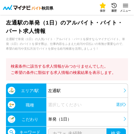
秋田県
保存
履歴
メニュー
左通駅の単発（1日）のアルバイト・バイト・
パート求人情報
左通駅で単発（1日）の人気バイト・アルバイト・パートを探すならマイナビバイト。単
発（1日）のバイトを探す際は、仕事内容をふまえた給与や日払いの有無が重要なので、
希望の給与や支払方法でバイトを探せる給与検索を活用しましょう！
検索条件に該当する求人情報がみつかりませんでした。
ご希望の条件に類似する求人情報の検索結果を表示します。
エリア/駅
左通駅
選択してください
選択
職種
単発（1日）
こだわり
キーワード
検索