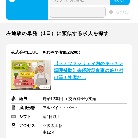
含まない
左通駅の単発（1日）に類似する求人を探す
株式会社LEOC さわやか桜館/202083
【ケアファシリティ内のキッチン
調理補助】未経験◎食事の盛り付
け等！接客なし
給与
時給1200円 ＋交通費全額支給
雇用形態
アルバイト・パート
シフト
週4日以上
アクセス
羽後太田駅
車12分