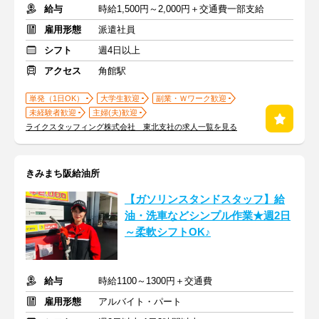
給与
時給1,500円～2,000円＋交通費一部支給
雇用形態
派遣社員
シフト
週4日以上
アクセス
角館駅
単発（1日OK）
大学生歓迎
副業・Ｗワーク歓迎
未経験者歓迎
主婦(夫)歓迎
ライクスタッフィング株式会社 東北支社の求人一覧を見る
きみまち阪給油所
【ガソリンスタンドスタッフ】給
油・洗車などシンプル作業★週2日
～柔軟シフトOK♪
給与
時給1100～1300円＋交通費
雇用形態
アルバイト・パート