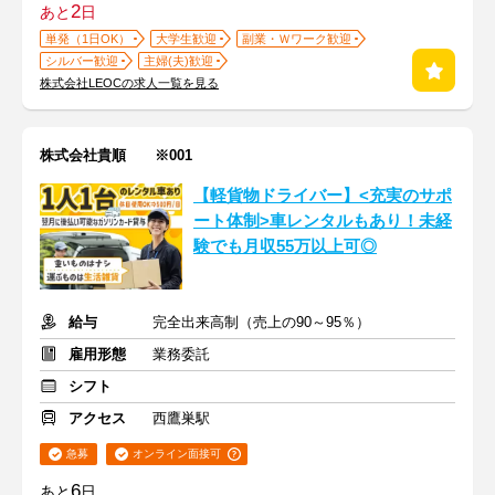
2
あと
日
単発（1日OK）
大学生歓迎
副業・Ｗワーク歓迎
シルバー歓迎
主婦(夫)歓迎
株式会社LEOCの求人一覧を見る
株式会社貴順 ※001
【軽貨物ドライバー】<充実のサポ
ート体制>車レンタルもあり！未経
験でも月収55万以上可◎
給与
完全出来高制（売上の90～95％）
雇用形態
業務委託
シフト
アクセス
西鷹巣駅
急募
オンライン面接可
6
あと
日