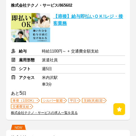
株式会社テクノ・サービス/865602
【溶接】給与即払いＯＫ!レジ・接
客業務
給与
時給1100円～ + 交通費全額支給
雇用形態
派遣社員
シフト
週5日
アクセス
米内沢駅
車3分
5
あと
日
単発（1日OK）
シルバー歓迎
平日
主婦(夫)歓迎
交通費支給
株式会社テクノ・サービスの求人一覧を見る
NEW