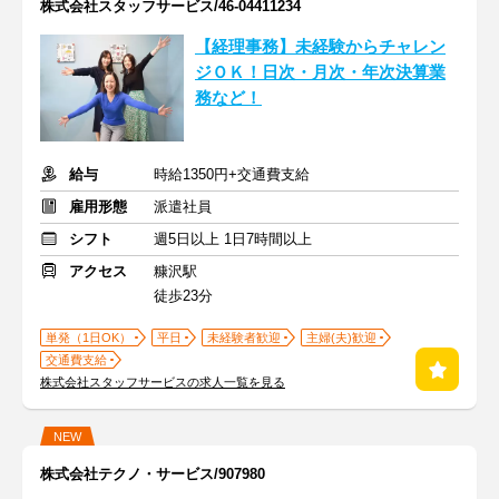
株式会社スタッフサービス/46-04411234
【経理事務】未経験からチャレン
ジＯＫ！日次・月次・年次決算業
務など！
給与
時給1350円+交通費支給
雇用形態
派遣社員
シフト
週5日以上 1日7時間以上
アクセス
糠沢駅
徒歩23分
単発（1日OK）
平日
未経験者歓迎
主婦(夫)歓迎
交通費支給
株式会社スタッフサービスの求人一覧を見る
NEW
株式会社テクノ・サービス/907980