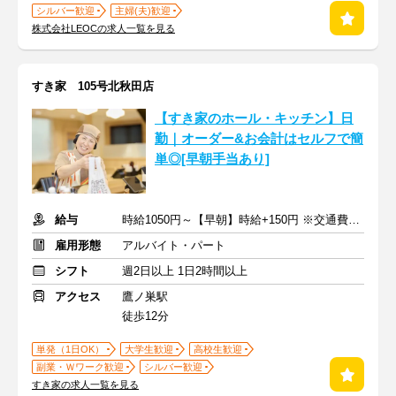
シルバー歓迎
主婦(夫)歓迎
株式会社LEOCの求人一覧を見る
すき家 105号北秋田店
【すき家のホール・キッチン】日
勤｜オーダー&お会計はセルフで簡
単◎[早朝手当あり]
給与
時給1050円～【早朝】時給+150円 ※交通費支給
雇用形態
アルバイト・パート
シフト
週2日以上 1日2時間以上
アクセス
鷹ノ巣駅
徒歩12分
単発（1日OK）
大学生歓迎
高校生歓迎
副業・Ｗワーク歓迎
シルバー歓迎
すき家の求人一覧を見る