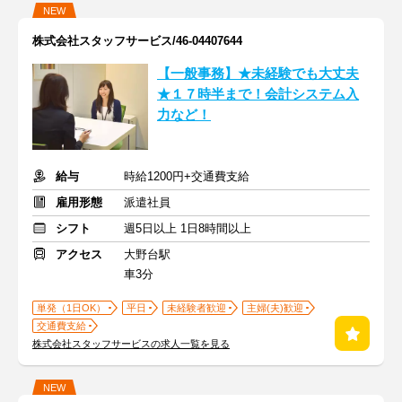
NEW
株式会社スタッフサービス/46-04407644
【一般事務】★未経験でも大丈夫
★１７時半まで！会計システム入
力など！
給与
時給1200円+交通費支給
雇用形態
派遣社員
シフト
週5日以上 1日8時間以上
アクセス
大野台駅
車3分
単発（1日OK）
平日
未経験者歓迎
主婦(夫)歓迎
交通費支給
株式会社スタッフサービスの求人一覧を見る
NEW