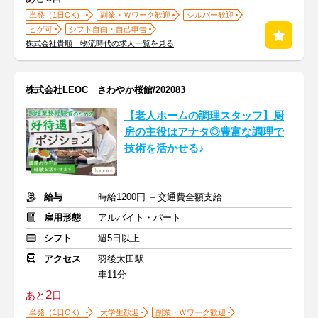
単発（1日OK）
副業・Ｗワーク歓迎
シルバー歓迎
ヒゲ可
シフト自由・自己申告
株式会社貴順 物流時代の求人一覧を見る
株式会社LEOC さわやか桜館/202083
【老人ホームの調理スタッフ】厨
房の主役はアナタ◎豊富な調理で
技術を活かせる♪
給与
時給1200円 ＋交通費全額支給
雇用形態
アルバイト・パート
シフト
週5日以上
アクセス
羽後太田駅
車11分
2
あと
日
単発（1日OK）
大学生歓迎
副業・Ｗワーク歓迎