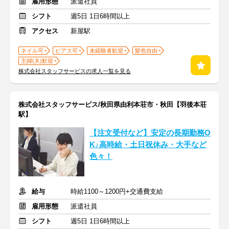
雇用形態
派遣社員
シフト
週5日 1日6時間以上
アクセス
新屋駅
ネイル可
ピアス可
未経験者歓迎
髪色自由
主婦(夫)歓迎
株式会社スタッフサービスの求人一覧を見る
株式会社スタッフサービス/秋田県由利本荘市・秋田【羽後本荘
駅】
【注文受付など】安定の長期勤務O
K♪高時給・土日祝休み・大手など
色々！
給与
時給1100～1200円+交通費支給
雇用形態
派遣社員
シフト
週5日 1日6時間以上