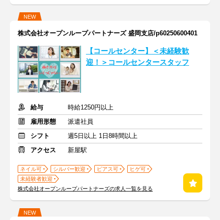
NEW
株式会社オープンループパートナーズ 盛岡支店/p60250600401
【コールセンター】＜未経験歓
迎！＞コールセンタースタッフ
給与
時給1250円以上
雇用形態
派遣社員
シフト
週5日以上 1日8時間以上
アクセス
新屋駅
ネイル可
シルバー歓迎
ピアス可
ヒゲ可
未経験者歓迎
株式会社オープンループパートナーズの求人一覧を見る
NEW