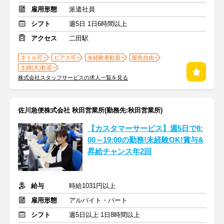
雇用形態
派遣社員
シフト
週5日 1日6時間以上
アクセス
二田駅
ネイル可
ピアス可
未経験者歓迎
髪色自由
主婦(夫)歓迎
株式会社スタッフサービスの求人一覧を見る
佐川急便株式会社 秋田営業所(勤務先:秋田営業所)
【カスタマーサービス】週5日で8:
00～19:00の勤務!未経験OK!賞与&
昇給チャンス年2回
給与
時給1031円以上
雇用形態
アルバイト・パート
シフト
週5日以上 1日8時間以上