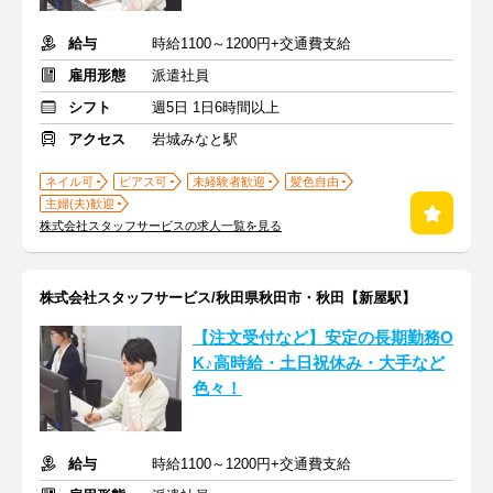
給与
時給1100～1200円+交通費支給
雇用形態
派遣社員
シフト
週5日 1日6時間以上
アクセス
岩城みなと駅
ネイル可
ピアス可
未経験者歓迎
髪色自由
主婦(夫)歓迎
株式会社スタッフサービスの求人一覧を見る
株式会社スタッフサービス/秋田県秋田市・秋田【新屋駅】
【注文受付など】安定の長期勤務O
K♪高時給・土日祝休み・大手など
色々！
給与
時給1100～1200円+交通費支給