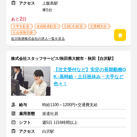
アクセス
上飯島駅
車5分
2
あと
日
大学生歓迎
未経験者歓迎
主婦(夫)歓迎
交通費支給
社会保険完備
佐川急便株式会社の求人一覧を見る
株式会社スタッフサービス/秋田県大館市・秋田【白沢駅】
【注文受付など】安定の長期勤務O
K♪高時給・土日祝休み・大手など
色々！
給与
時給1100～1200円+交通費支給
雇用形態
派遣社員
シフト
週5日 1日6時間以上
アクセス
白沢駅