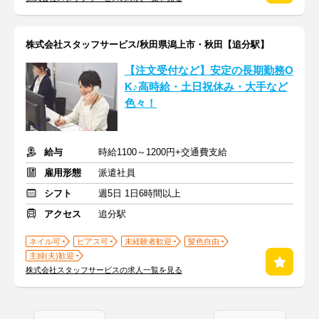
株式会社スタッフサービス/秋田県潟上市・秋田【追分駅】
【注文受付など】安定の長期勤務O
K♪高時給・土日祝休み・大手など
色々！
給与
時給1100～1200円+交通費支給
雇用形態
派遣社員
シフト
週5日 1日6時間以上
アクセス
追分駅
ネイル可
ピアス可
未経験者歓迎
髪色自由
主婦(夫)歓迎
株式会社スタッフサービスの求人一覧を見る