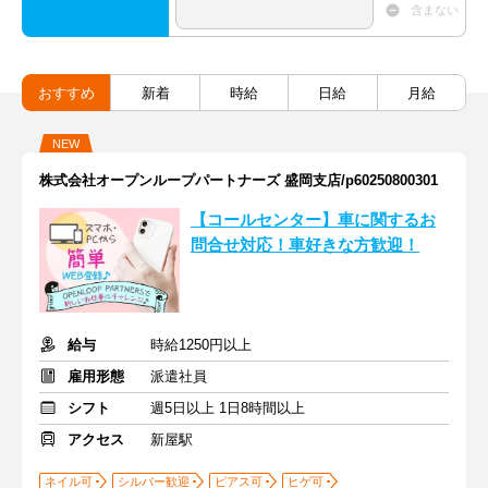
含まない
おすすめ
新着
時給
日給
月給
NEW
株式会社オープンループパートナーズ 盛岡支店/p60250800301
【コールセンター】車に関するお
問合せ対応！車好きな方歓迎！
給与
時給1250円以上
雇用形態
派遣社員
シフト
週5日以上 1日8時間以上
アクセス
新屋駅
ネイル可
シルバー歓迎
ピアス可
ヒゲ可