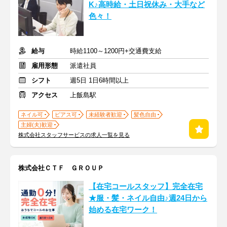
K♪高時給・土日祝休み・大手など
色々！
給与
時給1100～1200円+交通費支給
雇用形態
派遣社員
シフト
週5日 1日6時間以上
アクセス
上飯島駅
ネイル可
ピアス可
未経験者歓迎
髪色自由
主婦(夫)歓迎
株式会社スタッフサービスの求人一覧を見る
株式会社ＣＴＦ ＧＲＯＵＰ
【在宅コールスタッフ】完全在宅
★服・髪・ネイル自由♪週24日から
始める在宅ワーク！