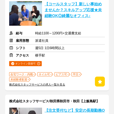
【コールスタッフ】新しい事始め
ませんか？スキルアップ応援★未
経験OK◎綺麗なオフィス♪
給与
時給1100～1200円+交通費支給
雇用形態
派遣社員
シフト
週5日 1日6時間以上
アクセス
横手駅
オンライン面接可
在宅ワーク・内職
ネイル可
ピアス可
平日
未経験者歓迎
株式会社スタッフサービスの求人一覧を見る
株式会社スタッフサービス/秋田県秋田市・秋田【上飯島駅】
【注文受付など】安定の長期勤務O