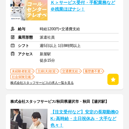
Ｋ＞サービス受付・手配業務など
＠残業ほぼナシ！
給与
時給1200円+交通費支給
雇用形態
派遣社員
シフト
週5日以上 1日8時間以上
アクセス
新屋駅
徒歩15分
未経験者歓迎
主婦(夫)歓迎
交通費支給
履歴書不要
社会保険完備
株式会社スタッフサービスの求人一覧を見る
株式会社スタッフサービス/秋田県湯沢市・秋田【湯沢駅】
【注文受付など】安定の長期勤務O
K♪高時給・土日祝休み・大手など
色々！