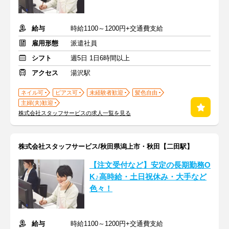
給与
時給1100～1200円+交通費支給
雇用形態
派遣社員
シフト
週5日 1日6時間以上
アクセス
湯沢駅
ネイル可
ピアス可
未経験者歓迎
髪色自由
主婦(夫)歓迎
株式会社スタッフサービスの求人一覧を見る
株式会社スタッフサービス/秋田県潟上市・秋田【二田駅】
【注文受付など】安定の長期勤務O
K♪高時給・土日祝休み・大手など
色々！
給与
時給1100～1200円+交通費支給