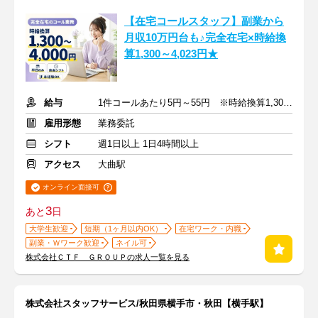
【在宅コールスタッフ】副業から
月収10万円台も♪完全在宅×時給換
算1,300～4,023円★
給与
1件コールあたり5円～55円 ※時給換算1,300円～4,000円
雇用形態
業務委託
シフト
週1日以上 1日4時間以上
アクセス
大曲駅
オンライン面接可
3
あと
日
大学生歓迎
短期（1ヶ月以内OK）
在宅ワーク・内職
副業・Ｗワーク歓迎
ネイル可
株式会社ＣＴＦ ＧＲＯＵＰの求人一覧を見る
株式会社スタッフサービス/秋田県横手市・秋田【横手駅】