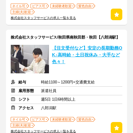
ネイル可
ピアス可
未経験者歓迎
髪色自由
主婦(夫)歓迎
株式会社スタッフサービスの求人一覧を見る
株式会社スタッフサービス/秋田県南秋田郡・秋田【八郎潟駅】
【注文受付など】安定の長期勤務O
K♪高時給・土日祝休み・大手など
色々！
給与
時給1100～1200円+交通費支給
雇用形態
派遣社員
シフト
週5日 1日6時間以上
アクセス
八郎潟駅
ネイル可
ピアス可
未経験者歓迎
髪色自由
主婦(夫)歓迎
株式会社スタッフサービスの求人一覧を見る