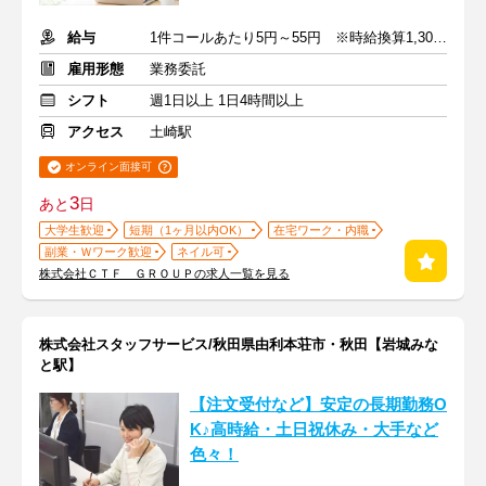
給与
1件コールあたり5円～55円 ※時給換算1,300円～4,000円
雇用形態
業務委託
シフト
週1日以上 1日4時間以上
アクセス
土崎駅
オンライン面接可
3
あと
日
大学生歓迎
短期（1ヶ月以内OK）
在宅ワーク・内職
副業・Ｗワーク歓迎
ネイル可
株式会社ＣＴＦ ＧＲＯＵＰの求人一覧を見る
株式会社スタッフサービス/秋田県由利本荘市・秋田【岩城みな
と駅】
【注文受付など】安定の長期勤務O
K♪高時給・土日祝休み・大手など
色々！