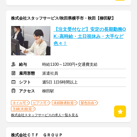
株式会社スタッフサービス/秋田県横手市・秋田【柳田駅】
【注文受付など】安定の長期勤務O
K♪高時給・土日祝休み・大手など
色々！
給与
時給1100～1200円+交通費支給
雇用形態
派遣社員
シフト
週5日 1日6時間以上
アクセス
柳田駅
ネイル可
ピアス可
未経験者歓迎
髪色自由
主婦(夫)歓迎
株式会社スタッフサービスの求人一覧を見る
株式会社ＣＴＦ ＧＲＯＵＰ