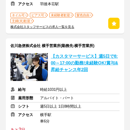
アクセス
羽後本荘駅
ネイル可
ピアス可
未経験者歓迎
髪色自由
主婦(夫)歓迎
株式会社スタッフサービスの求人一覧を見る
佐川急便株式会社 横手営業所(勤務先:横手営業所)
【カスタマーサービス】週5日で8:
00～17:00の勤務!未経験OK!賞与&
昇給チャンス年2回
給与
時給1031円以上
雇用形態
アルバイト・パート
シフト
週5日以上 1日8時間以上
アクセス
横手駅
車6分
2
あと
日