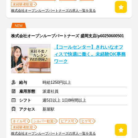
未経験者歓迎
株式会社オープンループパートナーズの求人一覧を見る
NEW
株式会社オープンループパートナーズ 盛岡支店/p60250600501
【コールセンター】きれいなオフ
ィスで快適に働く。未経験OK事務
ワーク
給与
時給1250円以上
雇用形態
派遣社員
シフト
週5日以上 1日8時間以上
アクセス
新屋駅
ネイル可
シルバー歓迎
ピアス可
ヒゲ可
未経験者歓迎
株式会社オープンループパートナーズの求人一覧を見る