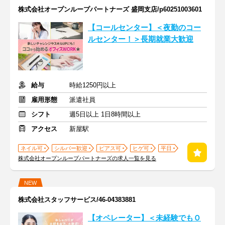
株式会社オープンループパートナーズ 盛岡支店/p60251003601
【コールセンター】＜夜勤のコー
ルセンター！＞長期就業大歓迎
給与
時給1250円以上
雇用形態
派遣社員
シフト
週5日以上 1日8時間以上
アクセス
新屋駅
ネイル可
シルバー歓迎
ピアス可
ヒゲ可
平日
株式会社オープンループパートナーズの求人一覧を見る
NEW
株式会社スタッフサービス/46-04383881
【オペレーター】＜未経験でもＯ