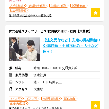
大学生歓迎
未経験者歓迎
主婦(夫)歓迎
交通費支給
社会保険完備
佐川急便株式会社の求人一覧を見る
株式会社スタッフサービス/秋田県大仙市・秋田【大曲駅】
【注文受付など】安定の長期勤務O
K♪高時給・土日祝休み・大手など
色々！
給与
時給1100～1200円+交通費支給
雇用形態
派遣社員
シフト
週5日 1日6時間以上
アクセス
大曲駅
ネイル可
ピアス可
未経験者歓迎
髪色自由
主婦(夫)歓迎
株式会社スタッフサービスの求人一覧を見る