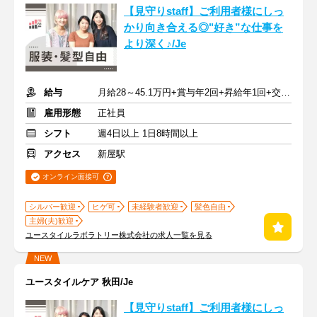
【見守りstaff】ご利用者様にしっ
かり向き合える◎"好き”な仕事を
より深く♪/Je
給与
月給28～45.1万円+賞与年2回+昇給年1回+交通費全額
雇用形態
正社員
シフト
週4日以上 1日8時間以上
アクセス
新屋駅
オンライン面接可
シルバー歓迎
ヒゲ可
未経験者歓迎
髪色自由
主婦(夫)歓迎
ユースタイルラボラトリー株式会社の求人一覧を見る
NEW
ユースタイルケア 秋田/Je
【見守りstaff】ご利用者様にしっ