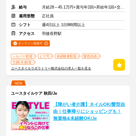
給与
月給28～45.1万円+賞与年2回+昇給年1回+交通費全額
雇用形態
正社員
シフト
週4日以上 1日8時間以上
アクセス
羽後長野駅
オンライン面接可
シルバー歓迎
ヒゲ可
未経験者歓迎
髪色自由
主婦(夫)歓迎
ユースタイルラボラトリー株式会社の求人一覧を見る
NEW
ユースタイルケア 秋田/Je
【障がい者介護】ネイルOK/髪型自
由！仕事帰りにショッピングも！
無資格&未経験OK/Je