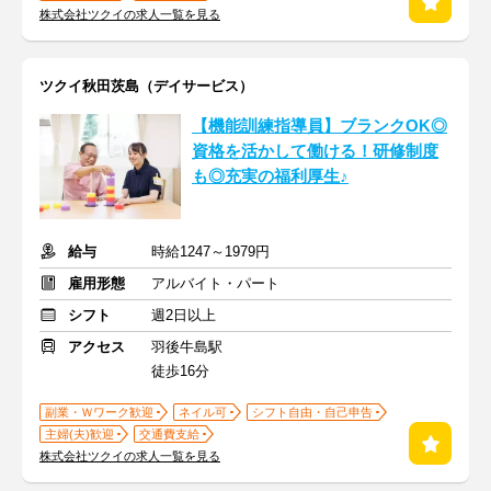
株式会社ツクイの求人一覧を見る
ツクイ秋田茨島（デイサービス）
【機能訓練指導員】ブランクOK◎
資格を活かして働ける！研修制度
も◎充実の福利厚生♪
給与
時給1247～1979円
雇用形態
アルバイト・パート
シフト
週2日以上
アクセス
羽後牛島駅
徒歩16分
副業・Ｗワーク歓迎
ネイル可
シフト自由・自己申告
主婦(夫)歓迎
交通費支給
株式会社ツクイの求人一覧を見る