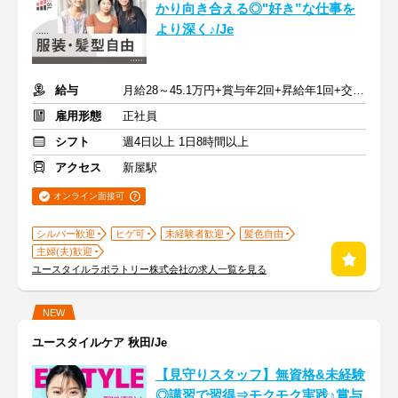
かり向き合える◎"好き”な仕事を
より深く♪/Je
給与
月給28～45.1万円+賞与年2回+昇給年1回+交通費全額
雇用形態
正社員
シフト
週4日以上 1日8時間以上
アクセス
新屋駅
オンライン面接可
シルバー歓迎
ヒゲ可
未経験者歓迎
髪色自由
主婦(夫)歓迎
ユースタイルラボラトリー株式会社の求人一覧を見る
NEW
ユースタイルケア 秋田/Je
【見守りスタッフ】無資格&未経験
◎講習で習得⇒モクモク実践♪賞与