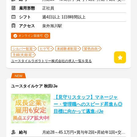
雇用形態
正社員
シフト
週4日以上 1日8時間以上
アクセス
泉外旭川駅
オンライン面接可
シルバー歓迎
ヒゲ可
未経験者歓迎
髪色自由
主婦(夫)歓迎
ユースタイルラボラトリー株式会社の求人一覧を見る
NEW
ユースタイルケア 秋田/Je
【見守りスタッフ】マネージャ
ー・管理職へのスピード昇進も◎
目標に向かって邁進♪/Je
給与
月給28～45.1万円+賞与年2回+昇給年1回+交通費全額