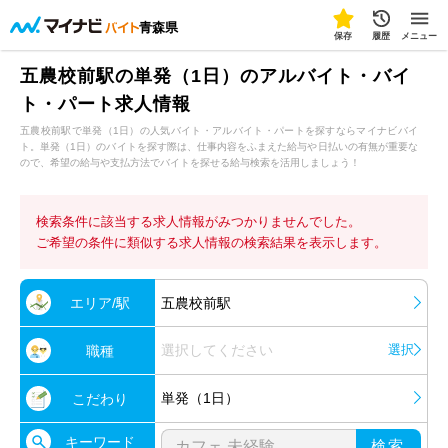
青森県
保存
履歴
メニュー
五農校前駅の単発（1日）のアルバイト・バイ
ト・パート求人情報
五農校前駅で単発（1日）の人気バイト・アルバイト・パートを探すならマイナビバイ
ト。単発（1日）のバイトを探す際は、仕事内容をふまえた給与や日払いの有無が重要な
ので、希望の給与や支払方法でバイトを探せる給与検索を活用しましょう！
検索条件に該当する求人情報がみつかりませんでした。
ご希望の条件に類似する求人情報の検索結果を表示します。
エリア/駅
五農校前駅
選択してください
選択
職種
単発（1日）
こだわり
キーワード
検索