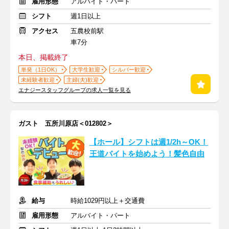
雇用形態
アルバイト・パート
シフト
週1日以上
アクセス
五農校前駅
車7分
本日、掲載終了
単発（1日OK）
大学生歓迎
シルバー歓迎
未経験者歓迎
主婦(夫)歓迎
エナジースタッフグループの求人一覧を見る
ガスト 五所川原店＜012802＞
【ホール】シフトは週1/2h～OK！
王道バイトを始めよう！髪色自由
給与
時給1029円以上＋交通費
雇用形態
アルバイト・パート