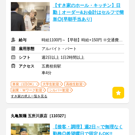
【すき家のホール・キッチン】日
勤｜オーダー&お会計はセルフで簡
単◎[早朝手当あり]
給与
時給1100円～【早朝】時給+150円 ※交通費支給
雇用形態
アルバイト・パート
シフト
週2日以上 1日2時間以上
アクセス
五農校前駅
車4分
単発（1日OK）
大学生歓迎
高校生歓迎
副業・Ｗワーク歓迎
シルバー歓迎
すき家の求人一覧を見る
丸亀製麺 五所川原店［110327］
【接客・調理】週2日～で無理なく
勤務◎希望曜日で固定もOK!!