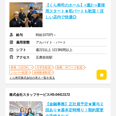
【くら寿司のホール】<週2~>夏採
用スタート★初パートも歓迎！涼
しい店内で快適◎
給与
時給1070円～
雇用形態
アルバイト・パート
シフト
週2日以上 1日3時間以上
アクセス
五農校前駅
単発（1日OK）
大学生歓迎
副業・Ｗワーク歓迎
シルバー歓迎
未経験者歓迎
くら寿司株式会社の求人一覧を見る
株式会社スタッフサービス/45-04413172
【金融事務】正社員予定★賞与２
回あり★基本定時帰り！契約変更