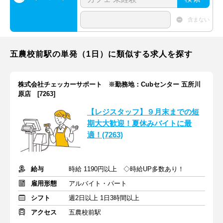
含まない
五農校前駅の単発（1日）に類似する求人を探す
株式会社チェッカーサポート ※勤務地：Cubセンター 五所川
原店 [7263]
【レジスタッフ】９月末までの短
期大大歓迎！夏休みバイトに最
適！(7263)
給与
時給 1190円以上 ◇時給UP多数あり！
雇用形態
アルバイト・パート
シフト
週2日以上 1日3時間以上
アクセス
五農校前駅