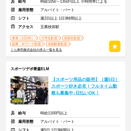
給与
時給1050～1350円以上 ※時間帯による
雇用形態
アルバイト・パート
シフト
週2日以上 1日3時間以上
アクセス
五農校前駅
単発（1日OK）
大学生歓迎
高校生歓迎
副業・Ｗワーク歓迎
未経験者歓迎
くら寿司株式会社の求人一覧を見る
スポーツデポ青森ELM
【スポーツ用品の販売】［週5日］
スポーツ好き必見！フルタイム勤
務も募集中♪日払いOK！
給与
時給1100円以上
雇用形態
アルバイト・パート
シフト
週5日 1日3時間以上