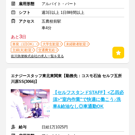
雇用形態
アルバイト・パート
シフト
週3日以上 1日8時間以上
アクセス
五農校前駅
車4分
3
あと
日
単発（1日OK）
大学生歓迎
未経験者歓迎
主婦(夫)歓迎
交通費支給
佐川急便株式会社の求人一覧を見る
エナジースタッフ東北東関東【勤務先：コスモ石油 セルフ五所
川原SS(3066)】
【セルフスタンドSTAFF】<乙四必
須>"室内作業"で快適に働こう♪洗
車&給油なし◎車通勤OK
給与
日給1万1025円