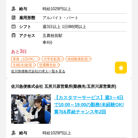
給与
時給1029円以上
雇用形態
アルバイト・パート
シフト
週3日以上 1日8時間以上
アクセス
五農校前駅
車4分
3
あと
日
単発（1日OK）
大学生歓迎
未経験者歓迎
主婦(夫)歓迎
交通費支給
佐川急便株式会社の求人一覧を見る
佐川急便株式会社 五所川原営業所(勤務先:五所川原営業所)
【カスタマーサービス】週3～4日
で10:00～19:00の勤務!未経験OK!
賞与&昇給チャンス年2回
給与
時給1029円以上