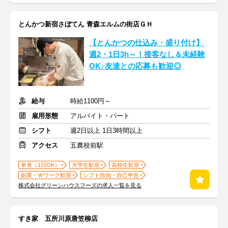
とんかつ新宿さぼてん 青森エルムの街店ＧＨ
【とんかつの仕込み・盛り付け】
週2・1日3h～！接客なし＆未経験
OK♪友達との応募も歓迎◎
給与
時給1100円～
雇用形態
アルバイト・パート
シフト
週2日以上 1日3時間以上
アクセス
五農校前駅
単発（1日OK）
大学生歓迎
高校生歓迎
副業・Ｗワーク歓迎
シフト自由・自己申告
株式会社グリーンハウスフーズの求人一覧を見る
すき家 五所川原唐笠柳店