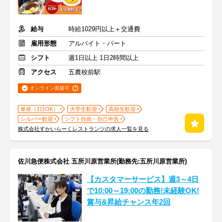
給与
時給1029円以上＋交通費
雇用形態
アルバイト・パート
シフト
週1日以上 1日2時間以上
アクセス
五農校前駅
オンライン面接可
単発（1日OK）
大学生歓迎
高校生歓迎
シルバー歓迎
シフト自由・自己申告
株式会社すかいらーくレストランツの求人一覧を見る
佐川急便株式会社 五所川原営業所(勤務先:五所川原営業所)
【カスタマーサービス】週3～4日
で10:00～19:00の勤務!未経験OK!
賞与&昇給チャンス年2回