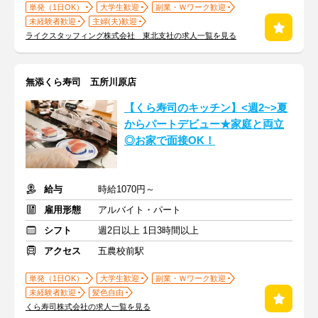
単発（1日OK）
大学生歓迎
副業・Ｗワーク歓迎
未経験者歓迎
主婦(夫)歓迎
ライクスタッフィング株式会社 東北支社の求人一覧を見る
無添くら寿司 五所川原店
【くら寿司のキッチン】<週2~>夏
からパートデビュー★家庭と両立
◎お家で面接OK！
給与
時給1070円～
雇用形態
アルバイト・パート
シフト
週2日以上 1日3時間以上
アクセス
五農校前駅
単発（1日OK）
大学生歓迎
副業・Ｗワーク歓迎
未経験者歓迎
髪色自由
くら寿司株式会社の求人一覧を見る