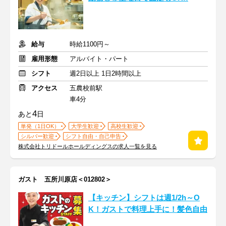
給与
時給1100円～
雇用形態
アルバイト・パート
シフト
週2日以上 1日2時間以上
アクセス
五農校前駅
車4分
4
あと
日
単発（1日OK）
大学生歓迎
高校生歓迎
シルバー歓迎
シフト自由・自己申告
株式会社トリドールホールディングスの求人一覧を見る
ガスト 五所川原店＜012802＞
【キッチン】シフトは週1/2h～O
K！ガストで料理上手に！髪色自由