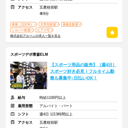
アクセス
五農校前駅
車8分
単発（1日OK）
大学生歓迎
高校生歓迎
シルバー歓迎
ピアス可
株式会社アルペンの求人一覧を見る
スポーツデポ青森ELM
【スポーツ用品の販売】［週4日］
スポーツ好き必見！フルタイム勤
務も募集中♪日払いOK！
給与
時給1100円以上
雇用形態
アルバイト・パート
シフト
週4日 1日3時間以上
アクセス
五農校前駅