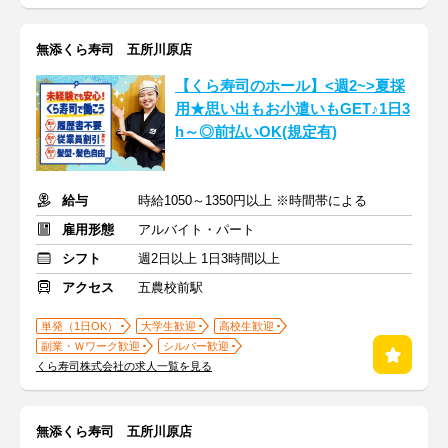
無添くら寿司 五所川原店
【くら寿司のホール】<週2~>夏採
用★思い出もお小遣いもGET♪1日3
h～◎前払いOK(規定有)
給与
時給1050～1350円以上 ※時間帯による
雇用形態
アルバイト・パート
シフト
週2日以上 1日3時間以上
アクセス
五農校前駅
単発（1日OK）
大学生歓迎
高校生歓迎
副業・Ｗワーク歓迎
シルバー歓迎
くら寿司株式会社の求人一覧を見る
無添くら寿司 五所川原店