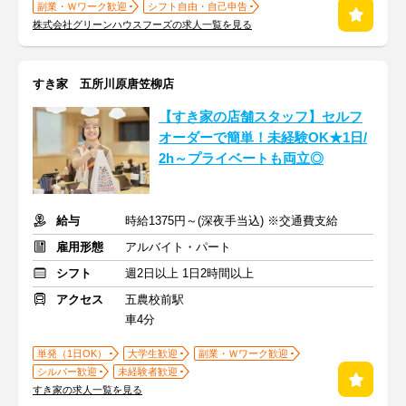
副業・Ｗワーク歓迎
シフト自由・自己申告
株式会社グリーンハウスフーズの求人一覧を見る
すき家 五所川原唐笠柳店
【すき家の店舗スタッフ】セルフ
オーダーで簡単！未経験OK★1日/
2h～プライベートも両立◎
給与
時給1375円～(深夜手当込) ※交通費支給
雇用形態
アルバイト・パート
シフト
週2日以上 1日2時間以上
アクセス
五農校前駅
車4分
単発（1日OK）
大学生歓迎
副業・Ｗワーク歓迎
シルバー歓迎
未経験者歓迎
すき家の求人一覧を見る