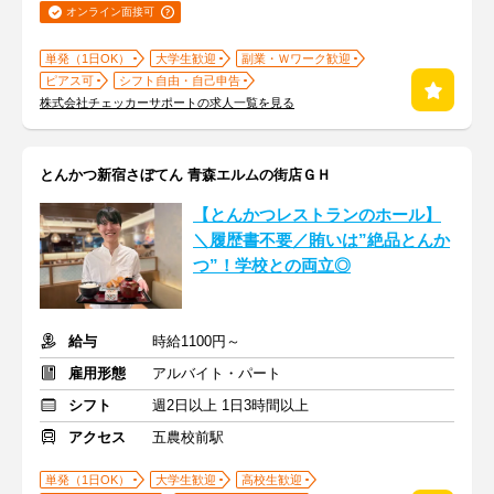
オンライン面接可
単発（1日OK）
大学生歓迎
副業・Ｗワーク歓迎
ピアス可
シフト自由・自己申告
株式会社チェッカーサポートの求人一覧を見る
とんかつ新宿さぼてん 青森エルムの街店ＧＨ
【とんかつレストランのホール】
＼履歴書不要／賄いは”絶品とんか
つ”！学校との両立◎
給与
時給1100円～
雇用形態
アルバイト・パート
シフト
週2日以上 1日3時間以上
アクセス
五農校前駅
単発（1日OK）
大学生歓迎
高校生歓迎