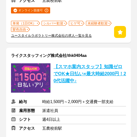
アクセス
五農校前駅
オンライン面接可
単発（1日OK）
シルバー歓迎
ヒゲ可
未経験者歓迎
髪色自由
ユースタイルラボラトリー株式会社の求人一覧を見る
ライクスタッフィング株式会社/thk0404aa
【スマホ案内スタッフ】知識ゼロ
でOK★日払い×最大時給2000円！2
0代活躍中♪
給与
時給1,500円～2,000円＋交通費一部支給
雇用形態
派遣社員
シフト
週4日以上
アクセス
五農校前駅