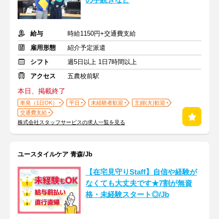
の手続きなど
給与
時給1150円+交通費支給
雇用形態
紹介予定派遣
シフト
週5日以上 1日7時間以上
アクセス
五農校前駅
本日、掲載終了
単発（1日OK）
平日
未経験者歓迎
主婦(夫)歓迎
交通費支給
株式会社スタッフサービスの求人一覧を見る
ユースタイルケア 青森/Jb
【在宅見守りStaff】自信や経験が
なくても大丈夫です★7割が無資
格・未経験スタート◎/Jb