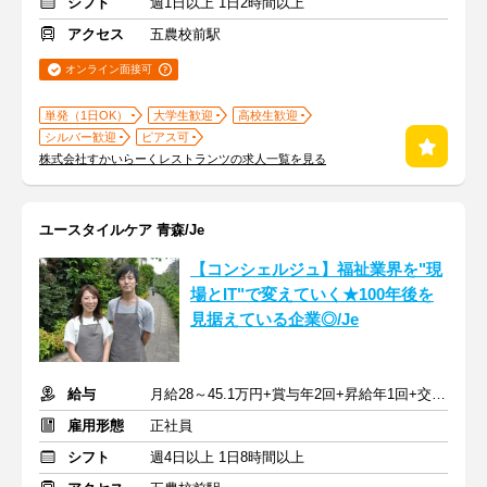
シフト
週1日以上 1日2時間以上
アクセス
五農校前駅
オンライン面接可
単発（1日OK）
大学生歓迎
高校生歓迎
シルバー歓迎
ピアス可
株式会社すかいらーくレストランツの求人一覧を見る
ユースタイルケア 青森/Je
【コンシェルジュ】福祉業界を"現
場とIT"で変えていく★100年後を
見据えている企業◎/Je
給与
月給28～45.1万円+賞与年2回+昇給年1回+交通費全額
雇用形態
正社員
シフト
週4日以上 1日8時間以上