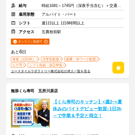
給与
時給1681～1745円（深夜手当含む）＋交通費支給
雇用形態
アルバイト・パート
シフト
週1日以上 1日8時間以上
アクセス
五農校前駅
オンライン面接可
6
あと
日
単発（1日OK）
大学生歓迎
副業・Ｗワーク歓迎
ヒゲ可
シフト自由・自己申告
ユースタイルラボラトリー株式会社の求人一覧を見る
無添くら寿司 五所川原店
【くら寿司のキッチン】<週2~>夏
休みのバイトデビュー歓迎♪1日3h
～で学業＆予定と両立！