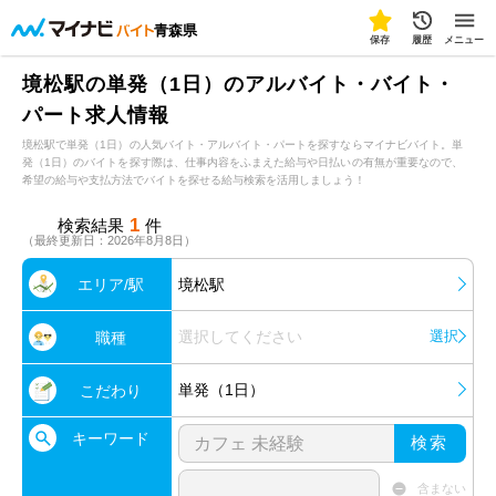
青森県
保存
履歴
メニュー
境松駅の単発（1日）のアルバイト・バイト・
パート求人情報
境松駅で単発（1日）の人気バイト・アルバイト・パートを探すならマイナビバイト。単
発（1日）のバイトを探す際は、仕事内容をふまえた給与や日払いの有無が重要なので、
希望の給与や支払方法でバイトを探せる給与検索を活用しましょう！
1
検索結果
件
（最終更新日：2026年8月8日）
エリア/駅
境松駅
選択してください
選択
職種
単発（1日）
こだわり
キーワード
検索
含まない