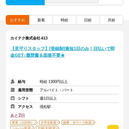
おすすめ
新着
時給
日給
月給
カイテク株式会社-613
【見守りスタッフ】[登録制]激短1日のみ！日払いで即
金GET♪履歴書＆面接不要★
給与
時給 1300円以上
雇用形態
アルバイト・パート
シフト
週1日以上
アクセス
境松駅
2
あと
日
単発（1日OK）
大学生歓迎
副業・Ｗワーク歓迎
シルバー歓迎
主婦(夫)歓迎