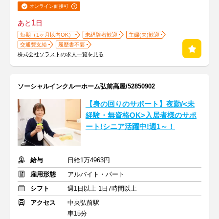
オンライン面接可
1
あと
日
短期（1ヶ月以内OK）
未経験者歓迎
主婦(夫)歓迎
交通費支給
履歴書不要
株式会社ソラストの求人一覧を見る
ソーシャルインクルーホーム弘前高屋/52850902
【身の回りのサポート】夜勤/<未
経験・無資格OK>入居者様のサポ
ート!シニア活躍中!週1～！
給与
日給1万4963円
雇用形態
アルバイト・パート
シフト
週1日以上 1日7時間以上
アクセス
中央弘前駅
車15分