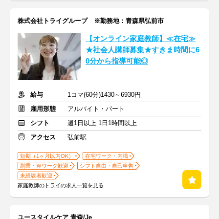
株式会社トライグループ ※勤務地：青森県弘前市
【オンライン家庭教師】≪在宅≫
★社会人講師募集★すきま時間に6
0分から指導可能◎
給与
1コマ(60分)1430～6930円
雇用形態
アルバイト・パート
シフト
週1日以上 1日1時間以上
アクセス
弘前駅
短期（1ヶ月以内OK）
在宅ワーク・内職
副業・Ｗワーク歓迎
シフト自由・自己申告
未経験者歓迎
家庭教師のトライの求人一覧を見る
ユースタイルケア 青森/Je