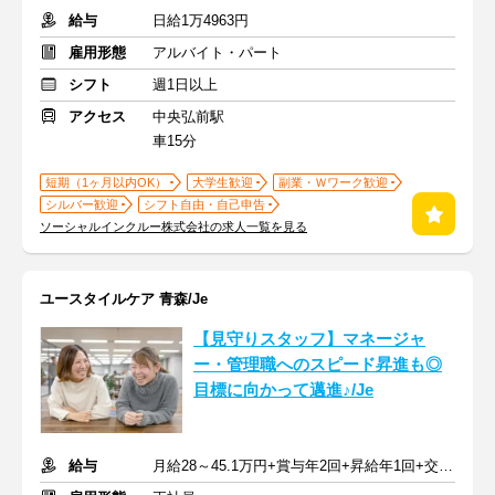
給与
日給1万4963円
雇用形態
アルバイト・パート
シフト
週1日以上
アクセス
中央弘前駅
車15分
短期（1ヶ月以内OK）
大学生歓迎
副業・Ｗワーク歓迎
シルバー歓迎
シフト自由・自己申告
ソーシャルインクルー株式会社の求人一覧を見る
ユースタイルケア 青森/Je
【見守りスタッフ】マネージャ
ー・管理職へのスピード昇進も◎
目標に向かって邁進♪/Je
給与
月給28～45.1万円+賞与年2回+昇給年1回+交通費全額