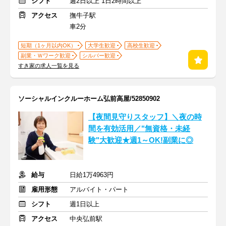
シフト
週2日以上 1日2時間以上
アクセス
撫牛子駅
車2分
短期（1ヶ月以内OK）
大学生歓迎
高校生歓迎
副業・Ｗワーク歓迎
シルバー歓迎
すき家の求人一覧を見る
ソーシャルインクルーホーム弘前高屋/52850902
【夜間見守りスタッフ】＼夜の時
間を有効活用／"無資格・未経
験"大歓迎★週1～OK!副業に◎
給与
日給1万4963円
雇用形態
アルバイト・パート
シフト
週1日以上
アクセス
中央弘前駅