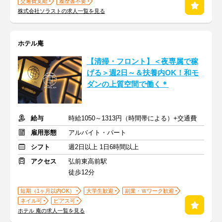
交通費支給
履歴書不要
株式会社ソラストの求人一覧を見る
ホテル庵
【清掃・フロント】＜夜専属で稼
げる＞週2日～＆扶養内OK！和モ
ダンの上質空間で働く＊
給与
時給1050～1313円（時間帯による）+交通費
雇用形態
アルバイト・パート
シフト
週2日以上 1日6時間以上
アクセス
弘前東高前駅
徒歩12分
短期（1ヶ月以内OK）
大学生歓迎
副業・Ｗワーク歓迎
ネイル可
ピアス可
ホテル 庵の求人一覧を見る