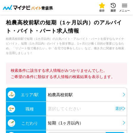
青森県
保存
履歴
メニュー
柏農高校前駅の短期（1ヶ月以内）のアルバイ
ト・バイト・パート求人情報
柏農高校前駅で短期（1カ月以内）の人気バイト・アルバイト・パートを探すならマイナ
ビバイト。短期（1カ月以内）のバイトを探す際は、1ヶ月だけ働く目的が重要になるた
め、「リゾート地で働きたい」や「在宅で仕事をしたい」など、働き方に関連する検索
を活用しましょう！
検索条件に該当する求人情報がみつかりませんでした。
ご希望の条件に類似する求人情報の検索結果を表示します。
エリア/駅
柏農高校前駅
選択してください
選択
職種
短期（1ヶ月以内）
こだわり