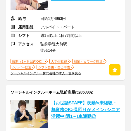
給与
日給1万4963円
雇用形態
アルバイト・パート
シフト
週1日以上 1日7時間以上
アクセス
弘前学院大前駅
徒歩14分
短期（1ヶ月以内OK）
大学生歓迎
副業・Ｗワーク歓迎
シルバー歓迎
シフト自由・自己申告
ソーシャルインクルー株式会社の求人一覧を見る
ソーシャルインクルーホーム弘前高屋/52850902
【お世話STAFF】夜勤/<未経験・
無資格OK>見回りがメイン♪シニア
活躍中!週1～!車通勤◎