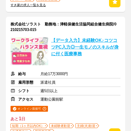
すき家の求人一覧を見る
株式会社ソラスト 勤務地：津軽保健生活協同組合健生病院/0
210215703-015
【データ入力】未経験OK♪コツコ
ツPC入力◎一生モノのスキルが身
に付く医療事務
給与
月給17万3000円
雇用形態
派遣社員
シフト
週5日以上
アクセス
運動公園前駅
オンライン面接可
1
あと
日
短期（1ヶ月以内OK）
未経験者歓迎
主婦(夫)歓迎