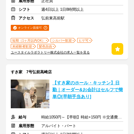
雇用形態
正社員
シフト
週4日以上 1日8時間以上
アクセス
弘前東高前駅
オンライン面接可
短期（1ヶ月以内OK）
シルバー歓迎
ヒゲ可
未経験者歓迎
髪色自由
ユースタイルラボラトリー株式会社の求人一覧を見る
すき家 7号弘前高崎店
【すき家のホール・キッチン】日
勤｜オーダー&お会計はセルフで簡
単◎[早朝手当あり]
給与
時給1050円～【早朝】時給+150円 ※交通費支給
雇用形態
アルバイト・パート