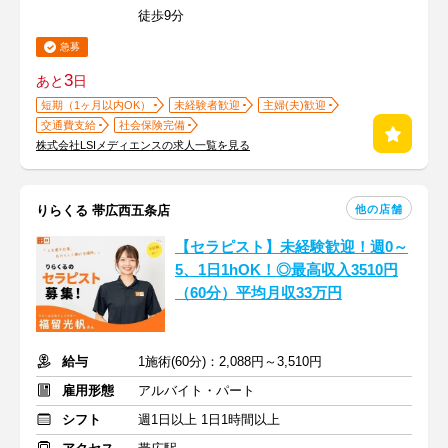
徒歩9分
急募
3
あと
日
短期（1ヶ月以内OK）
未経験者歓迎
主婦(夫)歓迎
交通費支給
社会保険完備
株式会社LSIメディエンスの求人一覧を見る
他の店舗
りらくる 帯広西五条店
【セラピスト】未経験歓迎！週0～
5、1日1hOK！◎最高収入3510円
（60分）平均月収33万円
給与
1施術(60分)：2,088円～3,510円
雇用形態
アルバイト・パート
シフト
週1日以上 1日1時間以上