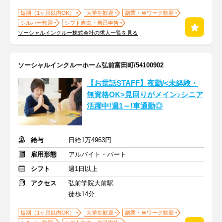
短期（1ヶ月以内OK）
大学生歓迎
副業・Ｗワーク歓迎
シルバー歓迎
シフト自由・自己申告
ソーシャルインクルー株式会社の求人一覧を見る
ソーシャルインクルーホーム弘前富田町/54100902
【お世話STAFF】夜勤/<未経験・
無資格OK>見回りがメイン♪シニア
活躍中!週1～!車通勤◎
給与
日給1万4963円
雇用形態
アルバイト・パート
シフト
週1日以上
アクセス
弘前学院大前駅
徒歩14分
短期（1ヶ月以内OK）
大学生歓迎
副業・Ｗワーク歓迎