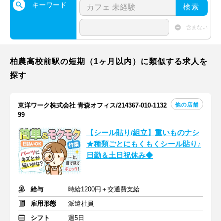
キーワード
検索
含まない
柏農高校前駅の短期（1ヶ月以内）に類似する求人を
探す
他の店舗
東洋ワーク株式会社 青森オフィス/214367-010-1132
99
【シール貼り/組立】重いものナシ
★種類ごとにもくもくシール貼り♪
日勤＆土日祝休み◆
給与
時給1200円＋交通費支給
雇用形態
派遣社員
シフト
週5日