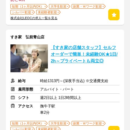
短期（1ヶ月以内OK）
大学生歓迎
副業・Ｗワーク歓迎
シルバー歓迎
未経験者歓迎
株式会社LEOCの求人一覧を見る
すき家 弘前青山店
【すき家の店舗スタッフ】セルフ
オーダーで簡単！未経験OK★1日/
2h～プライベートも両立◎
給与
時給1313円～(深夜手当込) ※交通費支給
雇用形態
アルバイト・パート
シフト
週2日以上 1日2時間以上
アクセス
撫牛子駅
車2分
短期（1ヶ月以内OK）
大学生歓迎
副業・Ｗワーク歓迎
シルバー歓迎
未経験者歓迎