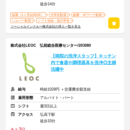
徒歩14分
短期（1ヶ月以内OK）
大学生歓迎
副業・Ｗワーク歓迎
シルバー歓迎
シフト自由・自己申告
ソーシャルインクルー株式会社の求人一覧を見る
株式会社LEOC 弘前総合医療センター/203080
【病院の洗浄スタッフ】キッチン
内で食器や調理器具を洗浄◎主婦
活躍中
給与
時給1029円 ＋交通費全額支給
雇用形態
アルバイト・パート
シフト
週3日以上
アクセス
弘高下駅
徒歩10分
3
あと
日