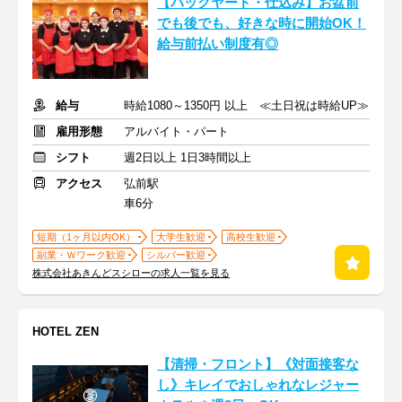
【バックヤード・仕込み】お盆前
でも後でも、好きな時に開始OK！
給与前払い制度有◎
給与
時給1080～1350円 以上 ≪土日祝は時給UP≫
雇用形態
アルバイト・パート
シフト
週2日以上 1日3時間以上
アクセス
弘前駅
車6分
短期（1ヶ月以内OK）
大学生歓迎
高校生歓迎
副業・Ｗワーク歓迎
シルバー歓迎
株式会社あきんどスシローの求人一覧を見る
HOTEL ZEN
【清掃・フロント】《対面接客な
し》キレイでおしゃれなレジャー