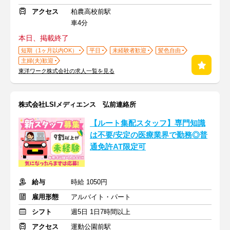
アクセス
柏農高校前駅
車4分
本日、掲載終了
短期（1ヶ月以内OK）
平日
未経験者歓迎
髪色自由
主婦(夫)歓迎
東洋ワーク株式会社の求人一覧を見る
株式会社LSIメディエンス 弘前連絡所
【ルート集配スタッフ】専門知識
は不要/安定の医療業界で勤務◎普
通免許AT限定可
給与
時給 1050円
雇用形態
アルバイト・パート
シフト
週5日 1日7時間以上
アクセス
運動公園前駅