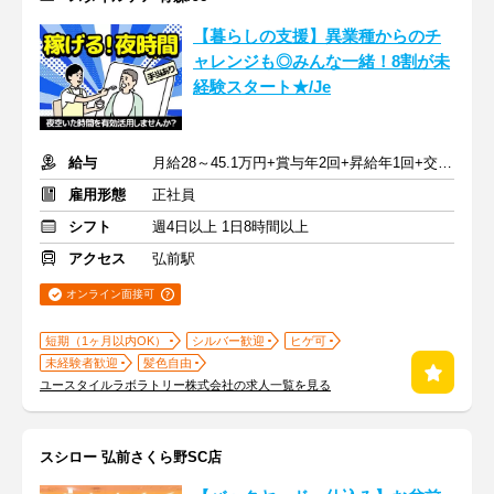
【暮らしの支援】異業種からのチ
ャレンジも◎みんな一緒！8割が未
経験スタート★/Je
給与
月給28～45.1万円+賞与年2回+昇給年1回+交通費全額
雇用形態
正社員
シフト
週4日以上 1日8時間以上
アクセス
弘前駅
オンライン面接可
短期（1ヶ月以内OK）
シルバー歓迎
ヒゲ可
未経験者歓迎
髪色自由
ユースタイルラボラトリー株式会社の求人一覧を見る
スシロー 弘前さくら野SC店