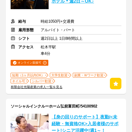
ホテル＊週2日～OK♪
給与
時給1050円+交通費
雇用形態
アルバイト・パート
シフト
週2日以上 1日8時間以上
アクセス
松木平駅
車4分
オンライン面接可
短期（1ヶ月以内OK）
大学生歓迎
副業・Ｗワーク歓迎
ネイル可
シルバー歓迎
有限会社光陽産業の求人一覧を見る
ソーシャルインクルーホーム弘前富田町/54100902
【身の回りのサポート】夜勤/<未
経験・無資格OK>入居者様のサポ
ート!シニア活躍中!週1～！