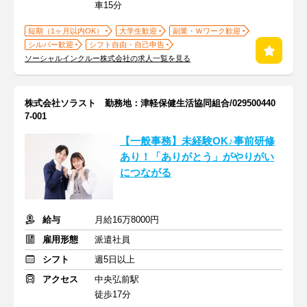
車15分
短期（1ヶ月以内OK）
大学生歓迎
副業・Ｗワーク歓迎
シルバー歓迎
シフト自由・自己申告
ソーシャルインクルー株式会社の求人一覧を見る
株式会社ソラスト 勤務地：津軽保健生活協同組合/029500440
7-001
【一般事務】未経験OK♪事前研修
あり！「ありがとう」がやりがい
につながる
給与
月給16万8000円
雇用形態
派遣社員
シフト
週5日以上
アクセス
中央弘前駅
徒歩17分