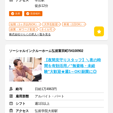
アクセス
帯広駅
徒歩12分
急募
面接確約
短期（1ヶ月以内OK）
大学生歓迎
単発（1日OK）
副業・Ｗワーク歓迎
ネイル可
株式会社りらくの求人一覧を見る
ソーシャルインクルーホーム弘前富田町/54100902
【夜間見守りスタッフ】＼夜の時
間を有効活用／"無資格・未経
験"大歓迎★週1～OK!副業に◎
給与
日給1万4963円
雇用形態
アルバイト・パート
シフト
週1日以上
アクセス
弘前学院大前駅