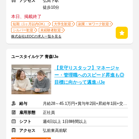
アクセス
弘高下駅
徒歩10分
本日、掲載終了
短期（1ヶ月以内OK）
大学生歓迎
副業・Ｗワーク歓迎
シルバー歓迎
未経験者歓迎
株式会社LEOCの求人一覧を見る
ユースタイルケア 青森/Je
【見守りスタッフ】マネージャ
ー・管理職へのスピード昇進も◎
目標に向かって邁進♪/Je
給与
月給28～45.1万円+賞与年2回+昇給年1回+交通費全額
雇用形態
正社員
シフト
週4日以上 1日8時間以上
アクセス
弘前東高前駅