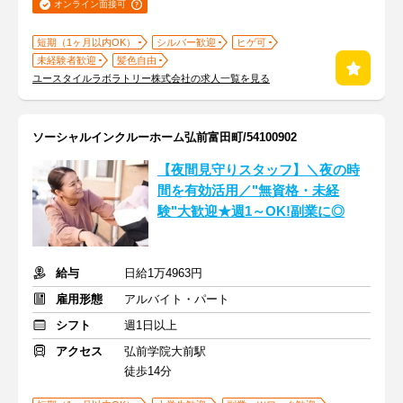
オンライン面接可
短期（1ヶ月以内OK）
シルバー歓迎
ヒゲ可
未経験者歓迎
髪色自由
ユースタイルラボラトリー株式会社の求人一覧を見る
ソーシャルインクルーホーム弘前富田町/54100902
【夜間見守りスタッフ】＼夜の時
間を有効活用／"無資格・未経
験"大歓迎★週1～OK!副業に◎
給与
日給1万4963円
雇用形態
アルバイト・パート
シフト
週1日以上
アクセス
弘前学院大前駅
徒歩14分