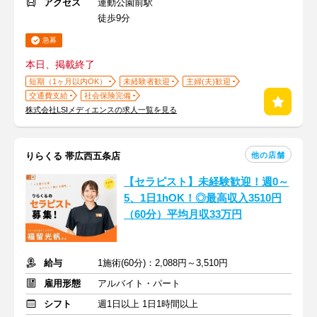
アクセス
運動公園前駅
徒歩9分
急募
本日、掲載終了
短期（1ヶ月以内OK）
未経験者歓迎
主婦(夫)歓迎
交通費支給
社会保険完備
株式会社LSIメディエンスの求人一覧を見る
他の店舗
りらくる 帯広西五条店
【セラピスト】未経験歓迎！週0～
5、1日1hOK！◎最高収入3510円
（60分）平均月収33万円
給与
1施術(60分)：2,088円～3,510円
雇用形態
アルバイト・パート
シフト
週1日以上 1日1時間以上