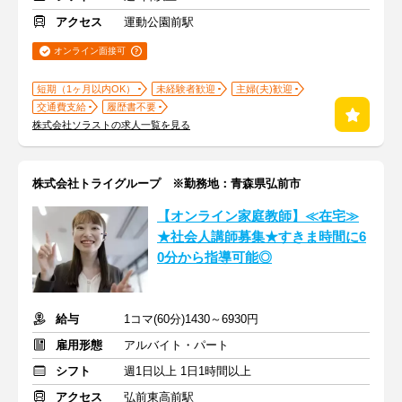
アクセス
運動公園前駅
オンライン面接可
短期（1ヶ月以内OK）
未経験者歓迎
主婦(夫)歓迎
交通費支給
履歴書不要
株式会社ソラストの求人一覧を見る
株式会社トライグループ ※勤務地：青森県弘前市
【オンライン家庭教師】≪在宅≫
★社会人講師募集★すきま時間に6
0分から指導可能◎
給与
1コマ(60分)1430～6930円
雇用形態
アルバイト・パート
シフト
週1日以上 1日1時間以上
アクセス
弘前東高前駅