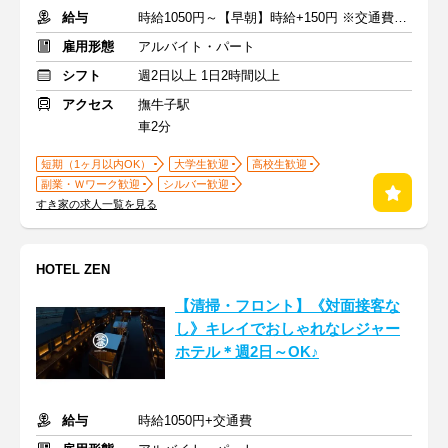
給与
時給1050円～【早朝】時給+150円 ※交通費支給
雇用形態
アルバイト・パート
シフト
週2日以上 1日2時間以上
アクセス
撫牛子駅
車2分
短期（1ヶ月以内OK）
大学生歓迎
高校生歓迎
副業・Ｗワーク歓迎
シルバー歓迎
すき家の求人一覧を見る
HOTEL ZEN
【清掃・フロント】《対面接客な
し》キレイでおしゃれなレジャー
ホテル＊週2日～OK♪
給与
時給1050円+交通費