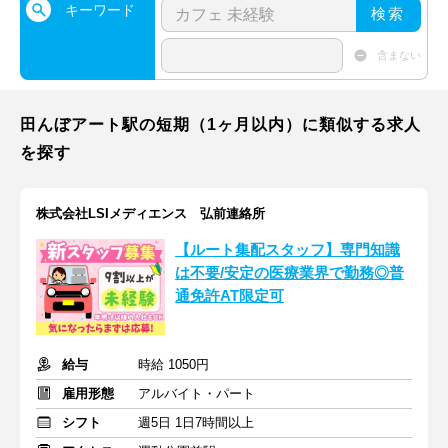
キーワード
検索
含まない
田んぼアート駅の短期（1ヶ月以内）に類似する求人
を探す
株式会社LSIメディエンス 弘前連絡所
【ルート集配スタッフ】専門知識
は不要/安定の医療業界で勤務◎普
通免許AT限定可
給与
時給 1050円
雇用形態
アルバイト・パート
シフト
週5日 1日7時間以上