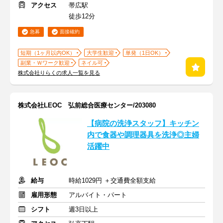
アクセス
帯広駅
徒歩12分
急募
面接確約
短期（1ヶ月以内OK）
大学生歓迎
単発（1日OK）
副業・Ｗワーク歓迎
ネイル可
株式会社りらくの求人一覧を見る
株式会社LEOC 弘前総合医療センター/203080
【病院の洗浄スタッフ】キッチン
内で食器や調理器具を洗浄◎主婦
活躍中
給与
時給1029円 ＋交通費全額支給
雇用形態
アルバイト・パート
シフト
週3日以上