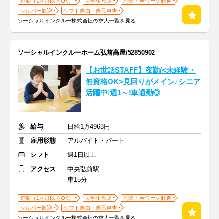
短期（1ヶ月以内OK）
大学生歓迎
副業・Ｗワーク歓迎
シルバー歓迎
シフト自由・自己申告
ソーシャルインクルー株式会社の求人一覧を見る
ソーシャルインクルーホーム弘前高屋/52850902
【お世話STAFF】夜勤/<未経験・
無資格OK>見回りがメイン♪シニア
活躍中!週1～!車通勤◎
給与
日給1万4963円
雇用形態
アルバイト・パート
シフト
週1日以上
アクセス
中央弘前駅
車15分
短期（1ヶ月以内OK）
大学生歓迎
副業・Ｗワーク歓迎
シルバー歓迎
シフト自由・自己申告
ソーシャルインクルー株式会社の求人一覧を見る