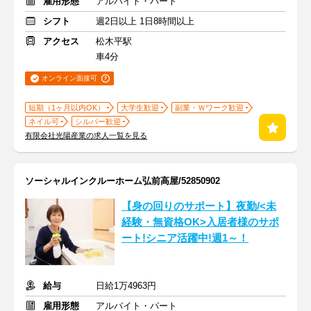
雇用形態
アルバイト・パート
シフト
週2日以上 1日8時間以上
アクセス
松木平駅
車4分
オンライン面接可
短期（1ヶ月以内OK）
大学生歓迎
副業・Ｗワーク歓迎
ネイル可
シルバー歓迎
有限会社光陽産業の求人一覧を見る
ソーシャルインクルーホーム弘前高屋/52850902
【身の回りのサポート】夜勤/<未
経験・無資格OK>入居者様のサポ
ート!シニア活躍中!週1～！
給与
日給1万4963円
雇用形態
アルバイト・パート