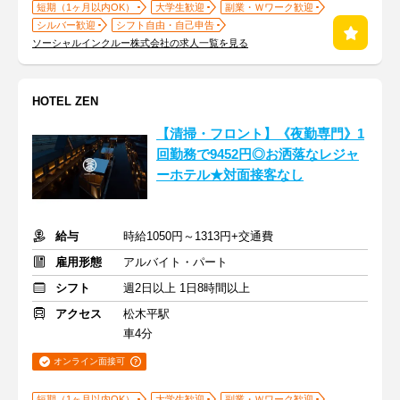
短期（1ヶ月以内OK）
大学生歓迎
副業・Ｗワーク歓迎
シルバー歓迎
シフト自由・自己申告
ソーシャルインクルー株式会社の求人一覧を見る
HOTEL ZEN
【清掃・フロント】《夜勤専門》1
回勤務で9452円◎お洒落なレジャ
ーホテル★対面接客なし
給与
時給1050円～1313円+交通費
雇用形態
アルバイト・パート
シフト
週2日以上 1日8時間以上
アクセス
松木平駅
車4分
オンライン面接可
短期（1ヶ月以内OK）
大学生歓迎
副業・Ｗワーク歓迎