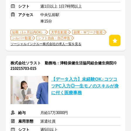
シフト
週1日以上 1日7時間以上
アクセス
中央弘前駅
車15分
短期（1ヶ月以内OK）
大学生歓迎
副業・Ｗワーク歓迎
シルバー歓迎
シフト自由・自己申告
ソーシャルインクルー株式会社の求人一覧を見る
株式会社ソラスト 勤務地：津軽保健生活協同組合健生病院/0
210215703-015
【データ入力】未経験OK♪コツコ
ツPC入力◎一生モノのスキルが身
に付く医療事務
給与
月給17万3000円
雇用形態
派遣社員
シフト
週5日以上