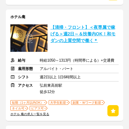
ホテル庵
【清掃・フロント】＜夜専属で稼
げる＞週2日～＆扶養内OK！和モ
ダンの上質空間で働く＊
給与
時給1050～1313円（時間帯による）+交通費
雇用形態
アルバイト・パート
シフト
週2日以上 1日6時間以上
アクセス
弘前東高前駅
徒歩12分
短期（1ヶ月以内OK）
大学生歓迎
副業・Ｗワーク歓迎
ネイル可
ピアス可
ホテル 庵の求人一覧を見る