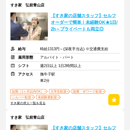
すき家 弘前青山店
【すき家の店舗スタッフ】セルフ
オーダーで簡単！未経験OK★1日/
2h～プライベートも両立◎
給与
時給1313円～(深夜手当込) ※交通費支給
雇用形態
アルバイト・パート
シフト
週2日以上 1日2時間以上
アクセス
撫牛子駅
車2分
短期（1ヶ月以内OK）
大学生歓迎
副業・Ｗワーク歓迎
シルバー歓迎
未経験者歓迎
すき家の求人一覧を見る
すき家 弘前青山店
【すき家の店舗スタッフ】セルフ