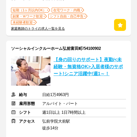
短期（1ヶ月以内OK）
在宅ワーク・内職
副業・Ｗワーク歓迎
シフト自由・自己申告
未経験者歓迎
家庭教師のトライの求人一覧を見る
ソーシャルインクルーホーム弘前富田町/54100902
【身の回りのサポート】夜勤/<未
経験・無資格OK>入居者様のサポ
ート!シニア活躍中!週1～！
給与
日給1万4963円
雇用形態
アルバイト・パート
シフト
週1日以上 1日7時間以上
アクセス
弘前学院大前駅
徒歩14分