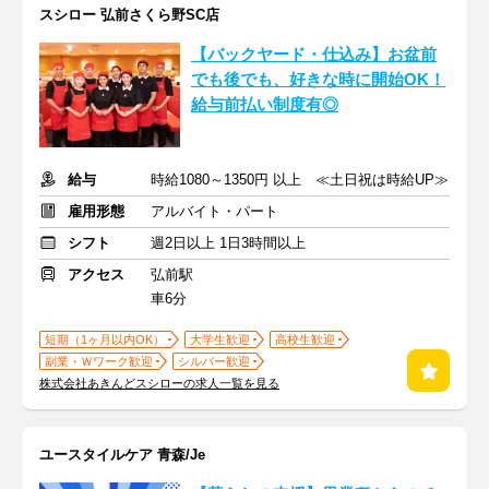
スシロー 弘前さくら野SC店
【バックヤード・仕込み】お盆前
でも後でも、好きな時に開始OK！
給与前払い制度有◎
給与
時給1080～1350円 以上 ≪土日祝は時給UP≫
雇用形態
アルバイト・パート
シフト
週2日以上 1日3時間以上
アクセス
弘前駅
車6分
短期（1ヶ月以内OK）
大学生歓迎
高校生歓迎
副業・Ｗワーク歓迎
シルバー歓迎
株式会社あきんどスシローの求人一覧を見る
ユースタイルケア 青森/Je