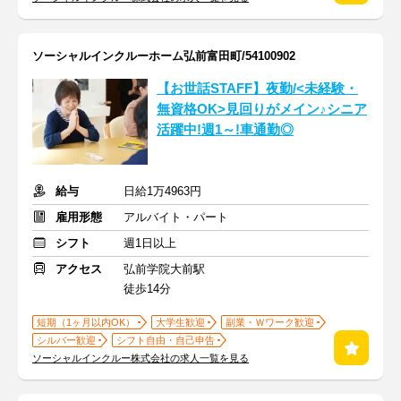
ソーシャルインクルーホーム弘前富田町/54100902
【お世話STAFF】夜勤/<未経験・
無資格OK>見回りがメイン♪シニア
活躍中!週1～!車通勤◎
給与
日給1万4963円
雇用形態
アルバイト・パート
シフト
週1日以上
アクセス
弘前学院大前駅
徒歩14分
短期（1ヶ月以内OK）
大学生歓迎
副業・Ｗワーク歓迎
シルバー歓迎
シフト自由・自己申告
ソーシャルインクルー株式会社の求人一覧を見る