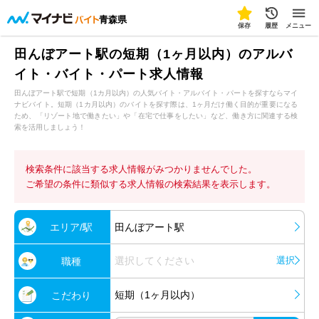
青森県
保存
履歴
メニュー
田んぼアート駅の短期（1ヶ月以内）のアルバ
イト・バイト・パート求人情報
田んぼアート駅で短期（1カ月以内）の人気バイト・アルバイト・パートを探すならマイ
ナビバイト。短期（1カ月以内）のバイトを探す際は、1ヶ月だけ働く目的が重要になる
ため、「リゾート地で働きたい」や「在宅で仕事をしたい」など、働き方に関連する検
索を活用しましょう！
検索条件に該当する求人情報がみつかりませんでした。
ご希望の条件に類似する求人情報の検索結果を表示します。
エリア/駅
田んぼアート駅
選択してください
選択
職種
短期（1ヶ月以内）
こだわり