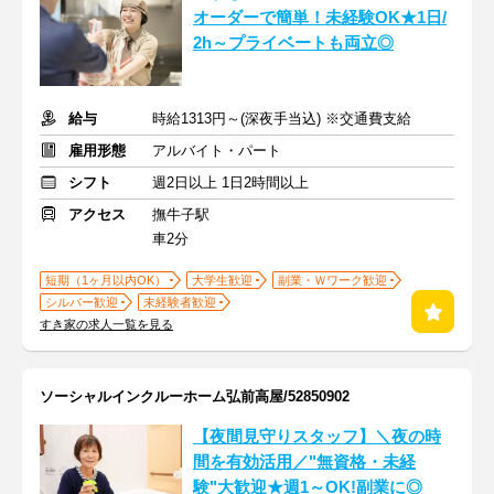
オーダーで簡単！未経験OK★1日/
2h～プライベートも両立◎
給与
時給1313円～(深夜手当込) ※交通費支給
雇用形態
アルバイト・パート
シフト
週2日以上 1日2時間以上
アクセス
撫牛子駅
車2分
短期（1ヶ月以内OK）
大学生歓迎
副業・Ｗワーク歓迎
シルバー歓迎
未経験者歓迎
すき家の求人一覧を見る
ソーシャルインクルーホーム弘前高屋/52850902
【夜間見守りスタッフ】＼夜の時
間を有効活用／"無資格・未経
験"大歓迎★週1～OK!副業に◎