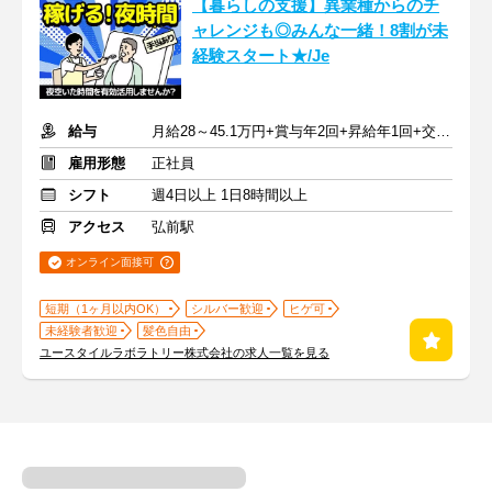
【暮らしの支援】異業種からのチ
ャレンジも◎みんな一緒！8割が未
経験スタート★/Je
給与
月給28～45.1万円+賞与年2回+昇給年1回+交通費全額
雇用形態
正社員
シフト
週4日以上 1日8時間以上
アクセス
弘前駅
オンライン面接可
短期（1ヶ月以内OK）
シルバー歓迎
ヒゲ可
未経験者歓迎
髪色自由
ユースタイルラボラトリー株式会社の求人一覧を見る