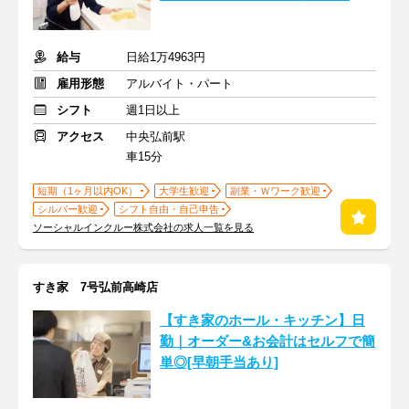
給与
日給1万4963円
雇用形態
アルバイト・パート
シフト
週1日以上
アクセス
中央弘前駅
車15分
短期（1ヶ月以内OK）
大学生歓迎
副業・Ｗワーク歓迎
シルバー歓迎
シフト自由・自己申告
ソーシャルインクルー株式会社の求人一覧を見る
すき家 7号弘前高崎店
【すき家のホール・キッチン】日
勤｜オーダー&お会計はセルフで簡
単◎[早朝手当あり]