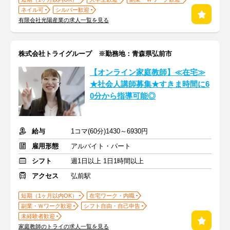
ネイル可
シルバー歓迎
有限会社光陽産業の求人一覧を見る
株式会社トライグループ ※勤務地：青森県弘前市
【オンライン家庭教師】≪在宅≫
★社会人講師募集★すきま時間に6
0分から指導可能◎
給与
1コマ(60分)1430～6930円
雇用形態
アルバイト・パート
シフト
週1日以上 1日1時間以上
アクセス
弘前駅
短期（1ヶ月以内OK）
在宅ワーク・内職
副業・Ｗワーク歓迎
シフト自由・自己申告
未経験者歓迎
家庭教師のトライの求人一覧を見る