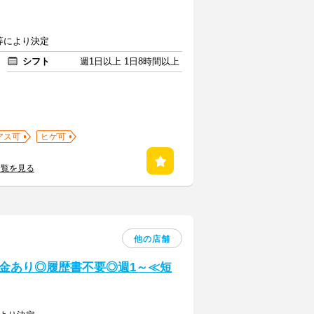
験等により決定
シフト
週1日以上 1日8時間以上
アス可
ヒゲ可
一覧を見る
他の店舗
金あり◎履歴書不要◎週1～≪短