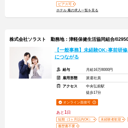
ピアス可
ホテル 庵の求人一覧を見る
株式会社ソラスト 勤務地：津軽保健生活協同組合/0295004
【一般事務】未経験OK♪事前研
につながる
給与
月給16万8000円
雇用形態
派遣社員
アクセス
中央弘前駅
徒歩17分
オンライン面接可
1
あと
日
短期（1ヶ月以内OK）
未経験者歓迎
履歴書不要