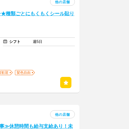
他の店舗
シ★種類ごとにもくもくシール貼り
シフト
週5日
者歓迎
髪色自由
他の店舗
事≫休憩時間も給与支給あり！未