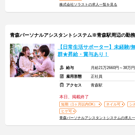
株式会社ソラストの求人一覧を見る
青森パーソナルアシスタントシステム※青森駅周辺の勤
【日常生活サポーター】未経験/
群★昇給・賞与あり！
給与
月給21万2660円～38
雇用形態
正社員
アクセス
青森駅
本日、掲載終了
短期（1ヶ月以内OK）
ネイル可
シ
ヒゲ可
青森パーソナルアシスタントシステムの求人