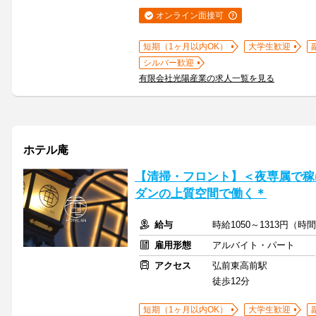
オンライン面接可
短期（1ヶ月以内OK）
大学生歓迎
シルバー歓迎
有限会社光陽産業の求人一覧を見る
ホテル庵
【清掃・フロント】＜夜専属で稼
ダンの上質空間で働く＊
給与
時給1050～1313円（
雇用形態
アルバイト・パート
アクセス
弘前東高前駅
徒歩12分
短期（1ヶ月以内OK）
大学生歓迎