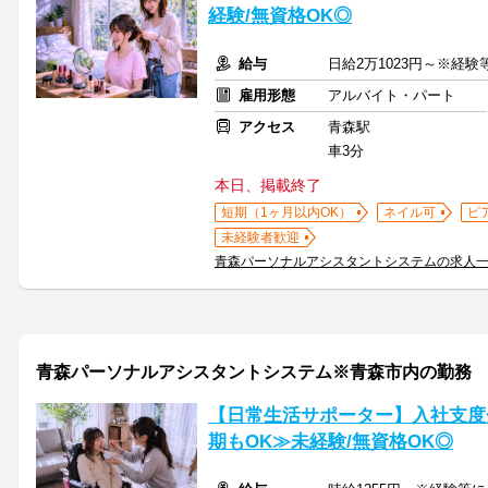
経験/無資格OK◎
給与
日給2万1023円～※経
雇用形態
アルバイト・パート
アクセス
青森駅
車3分
本日、掲載終了
短期（1ヶ月以内OK）
ネイル可
ピ
未経験者歓迎
青森パーソナルアシスタントシステムの求人
青森パーソナルアシスタントシステム※青森市内の勤務
【日常生活サポーター】入社支度
期もOK≫未経験/無資格OK◎