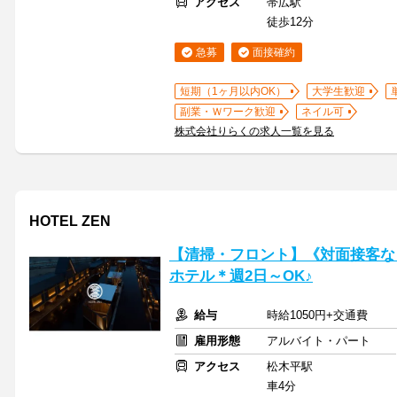
アクセス
帯広駅
徒歩12分
急募
面接確約
短期（1ヶ月以内OK）
大学生歓迎
副業・Ｗワーク歓迎
ネイル可
株式会社りらくの求人一覧を見る
HOTEL ZEN
【清掃・フロント】《対面接客な
ホテル＊週2日～OK♪
給与
時給1050円+交通費
雇用形態
アルバイト・パート
アクセス
松木平駅
車4分