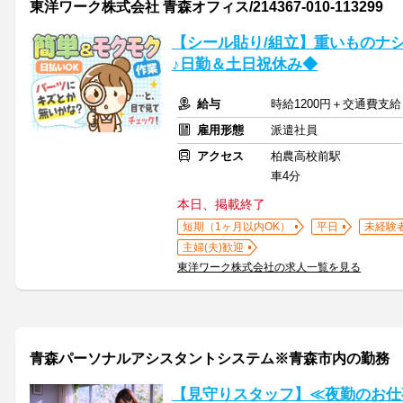
東洋ワーク株式会社 青森オフィス/214367-010-113299
【シール貼り/組立】重いものナ
♪日勤＆土日祝休み◆
給与
時給1200円＋交通費支給
雇用形態
派遣社員
アクセス
柏農高校前駅
車4分
本日、掲載終了
短期（1ヶ月以内OK）
平日
未経験
主婦(夫)歓迎
東洋ワーク株式会社の求人一覧を見る
青森パーソナルアシスタントシステム※青森市内の勤務
【見守りスタッフ】≪夜勤のお仕