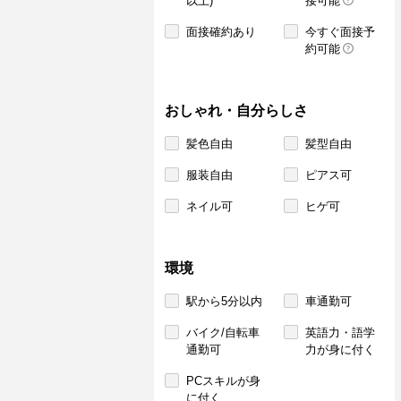
以上)
接可能
面接確約あり
今すぐ面接予
約可能
おしゃれ・自分らしさ
髪色自由
髪型自由
服装自由
ピアス可
ネイル可
ヒゲ可
環境
駅から5分以内
車通勤可
バイク/自転車
英語力・語学
通勤可
力が身に付く
PCスキルが身
に付く