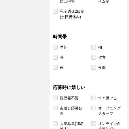
自己申告
イム制
完全週休2日制
(土日祝休み)
時間帯
早朝
朝
昼
夕方
夜
夜勤
応募時に嬉しい
履歴書不要
すぐ働ける
友達と応募歓
オープニング
迎
スタッフ
大量募集(10名
オンライン面