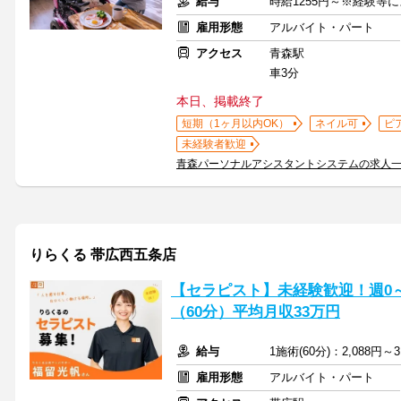
給与
時給1255円～※経験等
雇用形態
アルバイト・パート
アクセス
青森駅
車3分
本日、掲載終了
短期（1ヶ月以内OK）
ネイル可
ピ
未経験者歓迎
青森パーソナルアシスタントシステムの求人
りらくる 帯広西五条店
【セラピスト】未経験歓迎！週0～5
（60分）平均月収33万円
給与
1施術(60分)：2,088円～3
雇用形態
アルバイト・パート