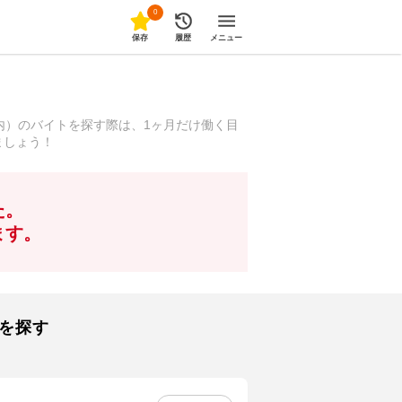
0
保存
履歴
メニュー
内）のバイトを探す際は、1ヶ月だけ働く目
ましょう！
た。
ます。
を探す