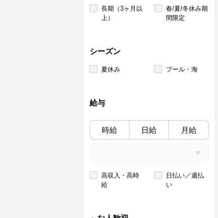
長期（3ヶ月以
春/夏/冬休み期
上）
間限定
シーズン
夏休み
プール・海
給与
時給
日給
月給
高収入・高時
日払い／週払
給
い