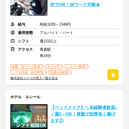
許でOK！Wワーク可能★
給与
時給1029～1349円
雇用形態
アルバイト・パート
シフト
週1日以上
アクセス
青森駅
車18分
副業・Ｗワーク歓迎
ネイル可
シルバー歓迎
シフト自由・自己申告
主婦(夫)歓迎
株式会社ツクイの求人一覧を見る
ホテル ルシール
【ベッドメイク】＼未経験者歓迎♪
／週2～OK！夜勤で効率良く稼げ
ます◎