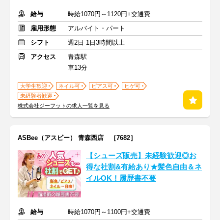
給与
時給1070円～1120円+交通費
雇用形態
アルバイト・パート
シフト
週2日 1日3時間以上
アクセス
青森駅
車13分
大学生歓迎
ネイル可
ピアス可
ヒゲ可
未経験者歓迎
株式会社ジーフットの求人一覧を見る
ASBee（アスビー） 青森西店 ［7682］
【シューズ販売】未経験歓迎◎お
得な社割&有給あり★髪色自由＆ネ
イルOK！履歴書不要
給与
時給1070円～1100円+交通費