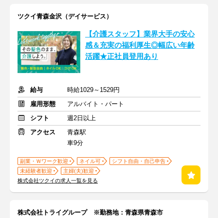
ツクイ青森金沢（デイサービス）
【介護スタッフ】業界大手の安心
感＆充実の福利厚生◎幅広い年齢
活躍★正社員登用あり
給与
時給1029～1529円
雇用形態
アルバイト・パート
シフト
週2日以上
アクセス
青森駅
車9分
副業・Ｗワーク歓迎
ネイル可
シフト自由・自己申告
未経験者歓迎
主婦(夫)歓迎
株式会社ツクイの求人一覧を見る
株式会社トライグループ ※勤務地：青森県青森市