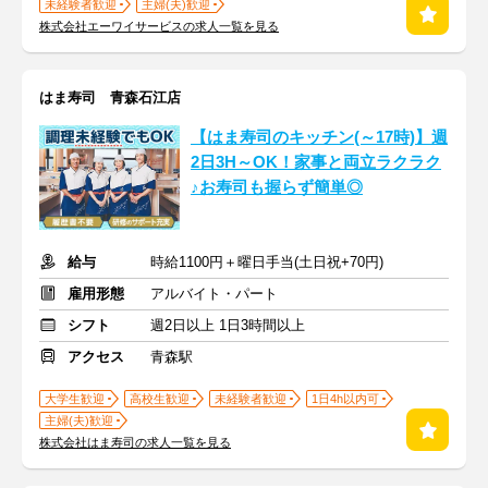
未経験者歓迎
主婦(夫)歓迎
株式会社エーワイサービスの求人一覧を見る
はま寿司 青森石江店
【はま寿司のキッチン(～17時)】週
2日3H～OK！家事と両立ラクラク
♪お寿司も握らず簡単◎
給与
時給1100円＋曜日手当(土日祝+70円)
雇用形態
アルバイト・パート
シフト
週2日以上 1日3時間以上
アクセス
青森駅
大学生歓迎
高校生歓迎
未経験者歓迎
1日4h以内可
主婦(夫)歓迎
株式会社はま寿司の求人一覧を見る