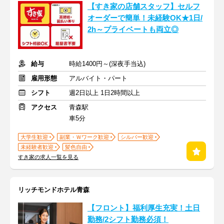
【すき家の店舗スタッフ】セルフ
オーダーで簡単！未経験OK★1日/
2h～プライベートも両立◎
給与
時給1400円～(深夜手当込)
雇用形態
アルバイト・パート
シフト
週2日以上 1日2時間以上
アクセス
青森駅
車5分
大学生歓迎
副業・Ｗワーク歓迎
シルバー歓迎
未経験者歓迎
髪色自由
すき家の求人一覧を見る
リッチモンドホテル青森
【フロント】福利厚生充実！土日
勤務/2シフト勤務必須！