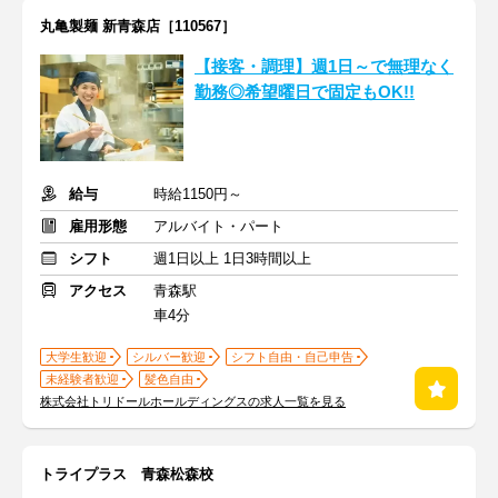
丸亀製麺 新青森店［110567］
【接客・調理】週1日～で無理なく
勤務◎希望曜日で固定もOK!!
給与
時給1150円～
雇用形態
アルバイト・パート
シフト
週1日以上 1日3時間以上
アクセス
青森駅
車4分
大学生歓迎
シルバー歓迎
シフト自由・自己申告
未経験者歓迎
髪色自由
株式会社トリドールホールディングスの求人一覧を見る
トライプラス 青森松森校