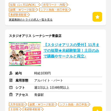
短期（1ヶ月以内OK）
在宅ワーク・内職
副業・Ｗワーク歓迎
シフト自由・自己申告
未経験者歓迎
家庭教師のトライの求人一覧を見る
スタジオアリス シーナシーナ青森店
【スタジオアリスの受付】11月ま
での短期★未経験歓迎！土日のみ
で講義やサークルと両立♪
給与
時給1030円
雇用形態
アルバイト・パート
シフト
週1日以上 1日4時間以上
アクセス
青森駅
大学生歓迎
副業・Ｗワーク歓迎
シフト自由・自己申告
土日祝
未経験者歓迎