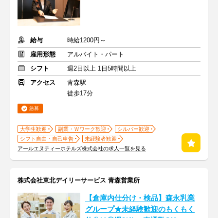
給与
時給1200円～
雇用形態
アルバイト・パート
シフト
週2日以上 1日5時間以上
アクセス
青森駅
徒歩17分
急募
大学生歓迎
副業・Ｗワーク歓迎
シルバー歓迎
シフト自由・自己申告
未経験者歓迎
アールエヌティーホテルズ株式会社の求人一覧を見る
株式会社東北デイリーサービス 青森営業所
【倉庫内仕分け・検品】森永乳業
グループ★未経験歓迎のもくもく