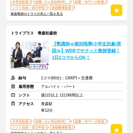
大学生歓迎
短期（1ヶ月以内OK）
副業・Ｗワーク歓迎
シフト自由・自己申告
未経験者歓迎
家庭教師のトライの求人一覧を見る
トライプラス 青森松森校
【塾講師≪個別指導/小学生対象/英
語≫】WEBでサクッと教師登録！
1日1コマからOK！
給与
1コマ(60分)：1300円＋交通費
雇用形態
アルバイト・パート
シフト
週1日以上 1日1時間以上
アクセス
青森駅
車12分
大学生歓迎
短期（1ヶ月以内OK）
副業・Ｗワーク歓迎
シフト自由・自己申告
未経験者歓迎