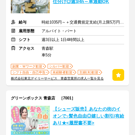
仕分け◎週3/4h～車通勤OK
給与
時給1035円～＋交通費規定支給(月上限5万円まで)
雇用形態
アルバイト・パート
シフト
週3日以上 1日4時間以上
アクセス
青森駅
車5分
副業・Ｗワーク歓迎
シルバー歓迎
シフト自由・自己申告
未経験者歓迎
主婦(夫)歓迎
株式会社東北デイリーサービス 青森営業所の求人一覧を見る
グリーンボックス 青森店 ［7001］
【シューズ販売】あなたの街のイ
オンで♪髪色自由◎嬉しい割引/有給
あり★<履歴書不要>