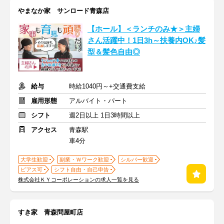
やまなか家 サンロード青森店
【ホール】＜ランチのみ★＞主婦
さん活躍中！1日3h～扶養内OK♪髪
型＆髪色自由◎
給与
時給1040円～+交通費支給
雇用形態
アルバイト・パート
シフト
週2日以上 1日3時間以上
アクセス
青森駅
車4分
大学生歓迎
副業・Ｗワーク歓迎
シルバー歓迎
ピアス可
シフト自由・自己申告
株式会社ＫＹコーポレーションの求人一覧を見る
すき家 青森問屋町店