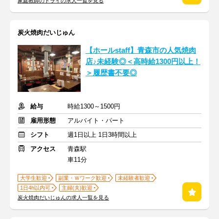
家庭教師のトライの求人一覧を見る
炭火焼肉だいじゅん
【ホールstaff】青森市の人気焼肉
店♪未経験◎＜高時給1300円以上！
＞履歴書不要◎
給与
時給1300～1500円
雇用形態
アルバイト・パート
シフト
週1日以上 1日3時間以上
アクセス
青森駅
車11分
大学生歓迎
副業・Ｗワーク歓迎
未経験者歓迎
1日4h以内可
主婦(夫)歓迎
炭火焼肉だいじゅんの求人一覧を見る