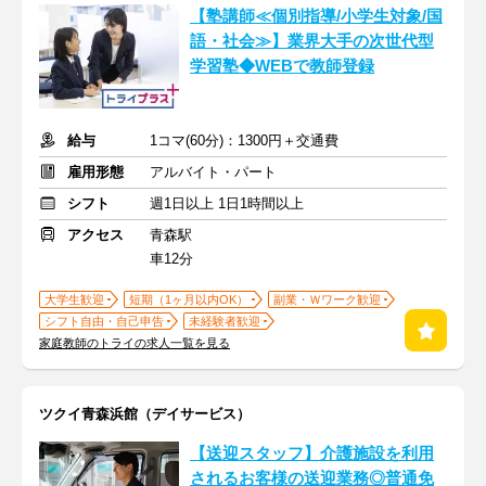
【塾講師≪個別指導/小学生対象/国
語・社会≫】業界大手の次世代型
学習塾◆WEBで教師登録
給与
1コマ(60分)：1300円＋交通費
雇用形態
アルバイト・パート
シフト
週1日以上 1日1時間以上
アクセス
青森駅
車12分
大学生歓迎
短期（1ヶ月以内OK）
副業・Ｗワーク歓迎
シフト自由・自己申告
未経験者歓迎
家庭教師のトライの求人一覧を見る
ツクイ青森浜館（デイサービス）
【送迎スタッフ】介護施設を利用
されるお客様の送迎業務◎普通免