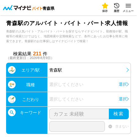
青森県
保存
履歴
メニュー
青森駅のアルバイト・バイト・パート求人情報
青森駅の人気バイト・アルバイト・パートを探すならマイナビバイト。勤務地や駅、職
種等の検索だけではなく、地図検索や定期検索などで、条件にあったお仕事を簡単に検
索できます。青森駅のお仕事探しはマイナビバイトで検索！
211
検索結果
件
（最終更新日：2026年8月9日）
エリア/駅
青森駅
選択してください
選択
職種
選択してください
選択
こだわり
キーワード
検索
含まない