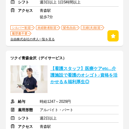
シフト
週3日以上 1日5時間以上
アクセス
青森駅
徒歩7分
シルバー歓迎
未経験者歓迎
髪色自由
主婦(夫)歓迎
履歴書不要
台由株式会社の求人一覧を見る
ツクイ青森金沢（デイサービス）
【看護スタッフ】医療ケアetc...介
護施設で看護のオシゴト♪資格を活
かせる＆福利厚生◎
給与
時給1247～2029円
雇用形態
アルバイト・パート
シフト
週2日以上
アクセス
青森駅