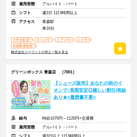
雇用形態
アルバイト・パート
シフト
週2日 1日3時間以上
アクセス
青森駅
車10分
大学生歓迎
ネイル可
ピアス可
ヒゲ可
未経験者歓迎
株式会社ジーフットの求人一覧を見る
グリーンボックス 青森店 ［7001］
【シューズ販売】あなたの街のイ
オンで♪長期安定◎嬉しい割引/有給
あり★<履歴書不要>
給与
時給1070円～1120円+交通費
雇用形態
アルバイト・パート
シフト
週3日以上 1日3時間以上