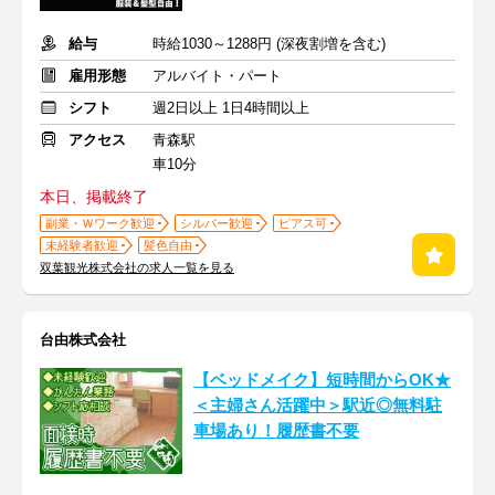
給与
時給1030～1288円 (深夜割増を含む)
雇用形態
アルバイト・パート
シフト
週2日以上 1日4時間以上
アクセス
青森駅
車10分
本日、掲載終了
副業・Ｗワーク歓迎
シルバー歓迎
ピアス可
未経験者歓迎
髪色自由
双葉観光株式会社の求人一覧を見る
台由株式会社
【ベッドメイク】短時間からOK★
＜主婦さん活躍中＞駅近◎無料駐
車場あり！履歴書不要