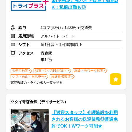
象/英語≫】初バイト歓迎！短期O
K！私服出勤も◎
給与
1コマ(60分)：1300円＋交通費
雇用形態
アルバイト・パート
シフト
週1日以上 1日1時間以上
アクセス
青森駅
車12分
大学生歓迎
短期（1ヶ月以内OK）
副業・Ｗワーク歓迎
シフト自由・自己申告
未経験者歓迎
家庭教師のトライの求人一覧を見る
ツクイ青森金沢（デイサービス）
【送迎スタッフ】介護施設を利用
されるお客様の送迎業務◎普通免
許でOK！Wワーク可能★