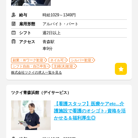
給与
時給1029～1349円
雇用形態
アルバイト・パート
シフト
週2日以上
アクセス
青森駅
車9分
副業・Ｗワーク歓迎
ネイル可
シルバー歓迎
シフト自由・自己申告
主婦(夫)歓迎
株式会社ツクイの求人一覧を見る
ツクイ青森浜館（デイサービス）
【看護スタッフ】医療ケアetc...介
護施設で看護のオシゴト♪資格を活
かせる＆福利厚生◎