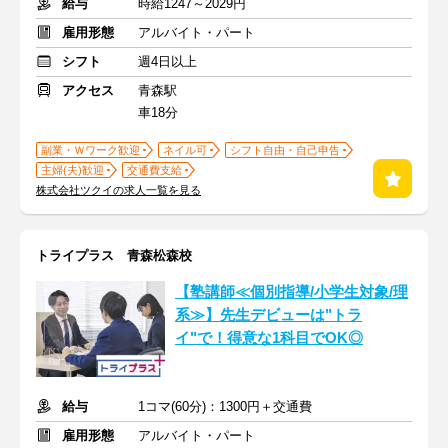
給与
時給1247～2029円
雇用形態
アルバイト・パート
シフト
週4日以上
アクセス
青森駅
車18分
副業・Ｗワーク歓迎
ネイル可
シフト自由・自己申告
主婦(夫)歓迎
交通費支給
株式会社ツクイの求人一覧を見る
トライプラス 青森松森校
【塾講師≪個別指導/小学生対象/理
系≫】先生デビューは"トラ
イ"で！得意な1科目でOK◎
給与
1コマ(60分)：1300円＋交通費
雇用形態
アルバイト・パート