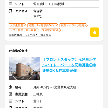
シフト
週1日以上 1日1時間以上
アクセス
青森駅
車12分
大学生歓迎
短期（1ヶ月以内OK）
副業・Ｗワーク歓迎
シフト自由・自己申告
未経験者歓迎
家庭教師のトライの求人一覧を見る
台由株式会社
【フロントスタッフ】≪急募≫ア
ルバイト・パートを同時募集◎車
通勤OK＆駐車場完備
給与
月給20万円～+交通費規定支給
雇用形態
正社員
シフト
週5日