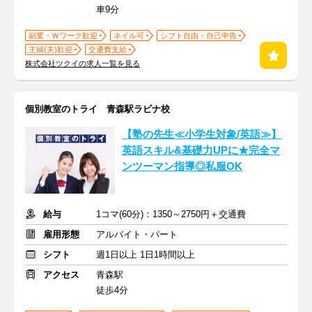
車9分
副業・Ｗワーク歓迎
ネイル可
シフト自由・自己申告
主婦(夫)歓迎
交通費支給
株式会社ツクイの求人一覧を見る
個別教室のトライ 青森駅ラビナ校
【塾の先生≪小学生対象/英語≫】
英語スキル&基礎力UPに★完全マ
ンツーマン指導◎私服OK
給与
1コマ(60分)：1350～2750円＋交通費
雇用形態
アルバイト・パート
シフト
週1日以上 1日1時間以上
アクセス
青森駅
徒歩4分