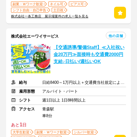
副業・Ｗワーク歓迎
ネイル可
ピアス可
シフト自由・自己申告
土日祝
株式会社一条工務店 展示場案件の求人一覧を見る
他の店舗
株式会社エーワイサービス
【交通誘導/警備Staff】≪入社祝い
金20万円≫面接時も交通費2000円
支給♪日払い/週払いOK
給与
日給8400～1万円以上＋交通費当社規定により支給
雇用形態
アルバイト・パート
シフト
週1日以上 1日8時間以上
アクセス
青森駅
車8分
1
あと
日
大学生歓迎
副業・Ｗワーク歓迎
シルバー歓迎