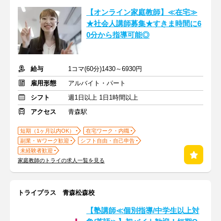
【オンライン家庭教師】≪在宅≫
★社会人講師募集★すきま時間に6
0分から指導可能◎
給与
1コマ(60分)1430～6930円
雇用形態
アルバイト・パート
シフト
週1日以上 1日1時間以上
アクセス
青森駅
短期（1ヶ月以内OK）
在宅ワーク・内職
副業・Ｗワーク歓迎
シフト自由・自己申告
未経験者歓迎
家庭教師のトライの求人一覧を見る
トライプラス 青森松森校
【塾講師≪個別指導/中学生以上対