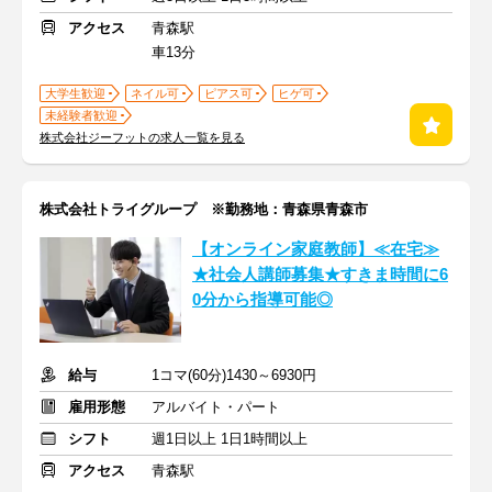
アクセス
青森駅
車13分
大学生歓迎
ネイル可
ピアス可
ヒゲ可
未経験者歓迎
株式会社ジーフットの求人一覧を見る
株式会社トライグループ ※勤務地：青森県青森市
【オンライン家庭教師】≪在宅≫
★社会人講師募集★すきま時間に6
0分から指導可能◎
給与
1コマ(60分)1430～6930円
雇用形態
アルバイト・パート
シフト
週1日以上 1日1時間以上
アクセス
青森駅