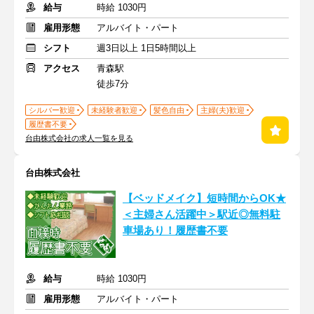
給与
時給 1030円
雇用形態
アルバイト・パート
シフト
週3日以上 1日5時間以上
アクセス
青森駅
徒歩7分
シルバー歓迎
未経験者歓迎
髪色自由
主婦(夫)歓迎
履歴書不要
台由株式会社の求人一覧を見る
台由株式会社
【ベッドメイク】短時間からOK★
＜主婦さん活躍中＞駅近◎無料駐
車場あり！履歴書不要
給与
時給 1030円
雇用形態
アルバイト・パート