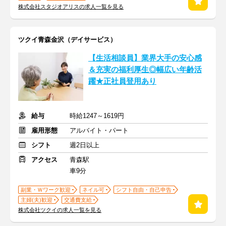
株式会社スタジオアリスの求人一覧を見る
ツクイ青森金沢（デイサービス）
【生活相談員】業界大手の安心感
＆充実の福利厚生◎幅広い年齢活
躍★正社員登用あり
給与
時給1247～1619円
雇用形態
アルバイト・パート
シフト
週2日以上
アクセス
青森駅
車9分
副業・Ｗワーク歓迎
ネイル可
シフト自由・自己申告
主婦(夫)歓迎
交通費支給
株式会社ツクイの求人一覧を見る