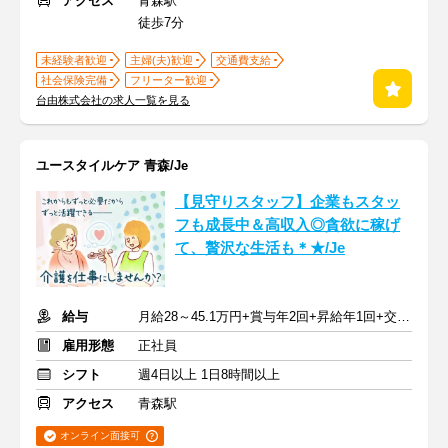
アクセス
青森駅
徒歩7分
未経験者歓迎
主婦(夫)歓迎
交通費支給
社会保険完備
フリーター歓迎
台由株式会社の求人一覧を見る
ユースタイルケア 青森/Je
【見守りスタッフ】企業もスタッ
フも成長中＆高収入◎貪欲に稼げ
て、贅沢な生活も＊★/Je
給与
月給28～45.1万円+賞与年2回+昇給年1回+交通費全額
雇用形態
正社員
シフト
週4日以上 1日8時間以上
アクセス
青森駅
オンライン面接可