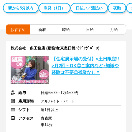
駅から5分以内
単発（1日）
日払い／週払い
夜勤
おすすめ
新着
時給
日給
月給
株式会社一条工務店 (勤務地:東奥日報ﾊｳｼﾞﾝｸﾞﾊﾟｰｸ)
【住宅展示場の受付】<土日限定!!
>月2回～OK◎ご案内など♪知識や
経験は不要◎残業なし＊
給与
日給6500～1万4500円
雇用形態
アルバイト・パート
シフト
週1日以上
アクセス
青森駅
車14分