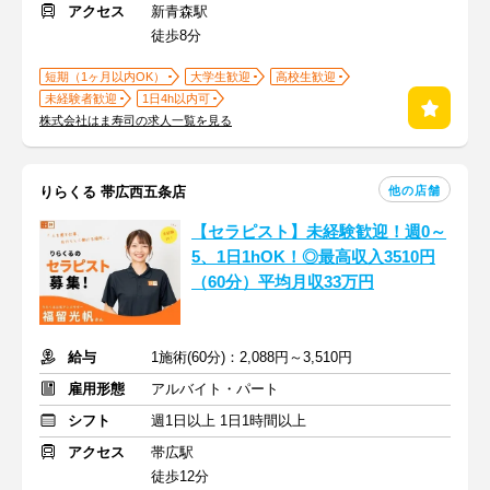
アクセス
新青森駅
徒歩8分
短期（1ヶ月以内OK）
大学生歓迎
高校生歓迎
未経験者歓迎
1日4h以内可
株式会社はま寿司の求人一覧を見る
他の店舗
りらくる 帯広西五条店
【セラピスト】未経験歓迎！週0～
5、1日1hOK！◎最高収入3510円
（60分）平均月収33万円
給与
1施術(60分)：2,088円～3,510円
雇用形態
アルバイト・パート
シフト
週1日以上 1日1時間以上
アクセス
帯広駅
徒歩12分