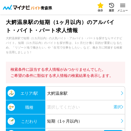
青森県
保存
履歴
メニュー
大鰐温泉駅の短期（1ヶ月以内）のアルバイ
ト・バイト・パート求人情報
大鰐温泉駅で短期（1カ月以内）の人気バイト・アルバイト・パートを探すならマイナビ
バイト。短期（1カ月以内）のバイトを探す際は、1ヶ月だけ働く目的が重要になるた
め、「リゾート地で働きたい」や「在宅で仕事をしたい」など、働き方に関連する検索
を活用しましょう！
検索条件に該当する求人情報がみつかりませんでした。
ご希望の条件に類似する求人情報の検索結果を表示します。
エリア/駅
大鰐温泉駅
選択してください
選択
職種
短期（1ヶ月以内）
こだわり