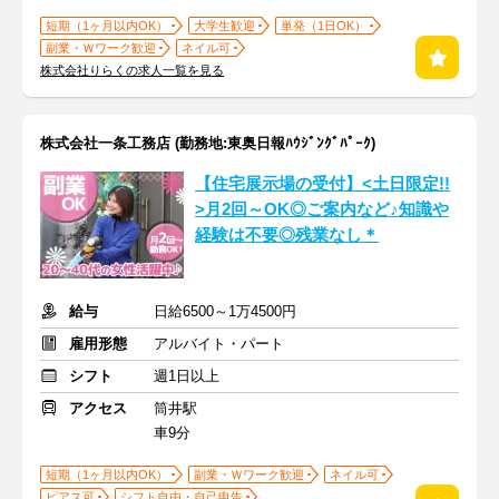
短期（1ヶ月以内OK）
大学生歓迎
単発（1日OK）
副業・Ｗワーク歓迎
ネイル可
株式会社りらくの求人一覧を見る
株式会社一条工務店 (勤務地:東奥日報ﾊｳｼﾞﾝｸﾞﾊﾟｰｸ)
【住宅展示場の受付】<土日限定!!
>月2回～OK◎ご案内など♪知識や
経験は不要◎残業なし＊
給与
日給6500～1万4500円
雇用形態
アルバイト・パート
シフト
週1日以上
アクセス
筒井駅
車9分
短期（1ヶ月以内OK）
副業・Ｗワーク歓迎
ネイル可
ピアス可
シフト自由・自己申告