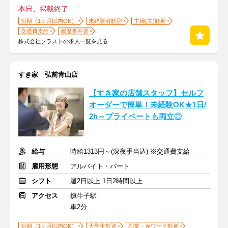
本日、掲載終了
短期（1ヶ月以内OK）
未経験者歓迎
主婦(夫)歓迎
交通費支給
履歴書不要
株式会社ソラストの求人一覧を見る
すき家 弘前青山店
【すき家の店舗スタッフ】セルフ
オーダーで簡単！未経験OK★1日/
2h～プライベートも両立◎
給与
時給1313円～(深夜手当込) ※交通費支給
雇用形態
アルバイト・パート
シフト
週2日以上 1日2時間以上
アクセス
撫牛子駅
車2分
短期（1ヶ月以内OK）
大学生歓迎
副業・Ｗワーク歓迎