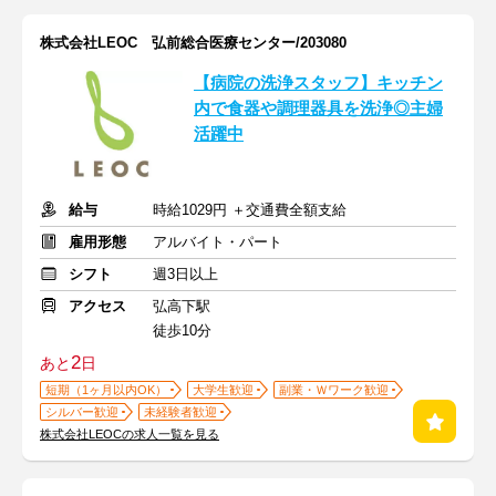
株式会社LEOC 弘前総合医療センター/203080
【病院の洗浄スタッフ】キッチン
内で食器や調理器具を洗浄◎主婦
活躍中
給与
時給1029円 ＋交通費全額支給
雇用形態
アルバイト・パート
シフト
週3日以上
アクセス
弘高下駅
徒歩10分
2
あと
日
短期（1ヶ月以内OK）
大学生歓迎
副業・Ｗワーク歓迎
シルバー歓迎
未経験者歓迎
株式会社LEOCの求人一覧を見る