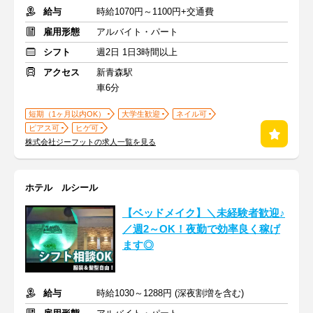
給与
時給1070円～1100円+交通費
雇用形態
アルバイト・パート
シフト
週2日 1日3時間以上
アクセス
新青森駅
車6分
短期（1ヶ月以内OK）
大学生歓迎
ネイル可
ピアス可
ヒゲ可
株式会社ジーフットの求人一覧を見る
ホテル ルシール
【ベッドメイク】＼未経験者歓迎♪
／週2～OK！夜勤で効率良く稼げ
ます◎
給与
時給1030～1288円 (深夜割増を含む)