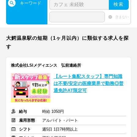
キーワード
検索
含まない
大鰐温泉駅の短期（1ヶ月以内）に類似する求人を探
す
株式会社LSIメディエンス 弘前連絡所
【ルート集配スタッフ】専門知識
は不要/安定の医療業界で勤務◎普
通免許AT限定可
給与
時給 1050円
雇用形態
アルバイト・パート
シフト
週5日 1日7時間以上