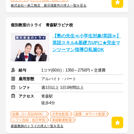
株式会社一条工務店 展示場案件の求人一覧を見る
個別教室のトライ 青森駅ラビナ校
【塾の先生≪小学生対象/英語≫】
英語スキル&基礎力UPに★完全マ
ンツーマン指導◎私服OK
給与
1コマ(60分)：1350～2750円＋交通費
雇用形態
アルバイト・パート
シフト
週1日以上 1日1時間以上
アクセス
青森駅
徒歩4分
短期（1ヶ月以内OK）
大学生歓迎
副業・Ｗワーク歓迎
シフト自由・自己申告
未経験者歓迎
家庭教師のトライの求人一覧を見る