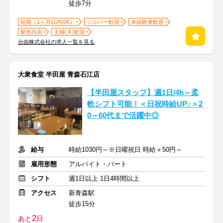
徒歩7分
短期（1ヶ月以内OK）
シルバー歓迎
未経験者歓迎
髪色自由
主婦(夫)歓迎
台由株式会社の求人一覧を見る
大衆食堂 半田屋 青森石江店
【半田屋スタッフ】週1日/4h～柔
軟シフト可能！＜日祝時給UP♪＞2
0～60代まで活躍中◎
給与
時給1030円～※日曜祝日 時給＋50円～
雇用形態
アルバイト・パート
シフト
週1日以上 1日4時間以上
アクセス
新青森駅
徒歩15分
2
あと
日