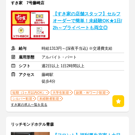
すき家 7号藤崎店
【すき家の店舗スタッフ】セルフ
オーダーで簡単！未経験OK★1日/
2h～プライベートも両立◎
給与
時給1313円～(深夜手当込) ※交通費支給
雇用形態
アルバイト・パート
シフト
週2日以上 1日2時間以上
アクセス
藤崎駅
徒歩4分
短期（1ヶ月以内OK）
大学生歓迎
副業・Ｗワーク歓迎
シルバー歓迎
未経験者歓迎
すき家の求人一覧を見る
リッチモンドホテル青森