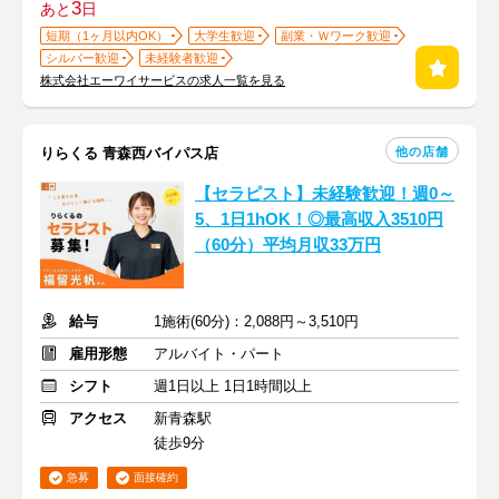
3
あと
日
短期（1ヶ月以内OK）
大学生歓迎
副業・Ｗワーク歓迎
シルバー歓迎
未経験者歓迎
株式会社エーワイサービスの求人一覧を見る
他の店舗
りらくる 青森西バイパス店
【セラピスト】未経験歓迎！週0～
5、1日1hOK！◎最高収入3510円
（60分）平均月収33万円
給与
1施術(60分)：2,088円～3,510円
雇用形態
アルバイト・パート
シフト
週1日以上 1日1時間以上
アクセス
新青森駅
徒歩9分
急募
面接確約