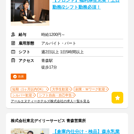
【フロント】福利厚生充実！土日
勤務/2シフト勤務必須！
給与
時給1200円～
雇用形態
アルバイト・パート
シフト
週2日以上 1日5時間以上
アクセス
青森駅
徒歩17分
急募
短期（1ヶ月以内OK）
大学生歓迎
副業・Ｗワーク歓迎
シルバー歓迎
シフト自由・自己申告
アールエヌティーホテルズ株式会社の求人一覧を見る
株式会社東北デイリーサービス 青森営業所
【倉庫内仕分け・検品】森永乳業