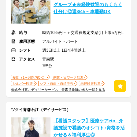
グループ★未経験歓迎のもくもく
仕分け◎週3/4h～車通勤OK
給与
時給1035円～＋交通費規定支給(月上限5万円まで)
雇用形態
アルバイト・パート
シフト
週3日以上 1日4時間以上
アクセス
青森駅
車5分
短期（1ヶ月以内OK）
副業・Ｗワーク歓迎
シルバー歓迎
シフト自由・自己申告
未経験者歓迎
株式会社東北デイリーサービス 青森営業所の求人一覧を見る
ツクイ青森石江（デイサービス）
【看護スタッフ】医療ケアetc...介
護施設で看護のオシゴト♪資格を活
かせる＆福利厚生◎