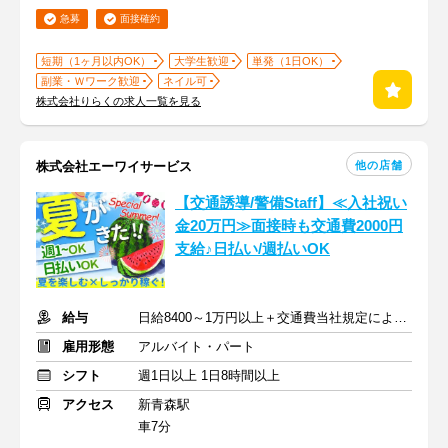
急募
面接確約
短期（1ヶ月以内OK）
大学生歓迎
単発（1日OK）
副業・Ｗワーク歓迎
ネイル可
株式会社りらくの求人一覧を見る
他の店舗
株式会社エーワイサービス
【交通誘導/警備Staff】≪入社祝い
金20万円≫面接時も交通費2000円
支給♪日払い/週払いOK
給与
日給8400～1万円以上＋交通費当社規定により支給
雇用形態
アルバイト・パート
シフト
週1日以上 1日8時間以上
アクセス
新青森駅
車7分