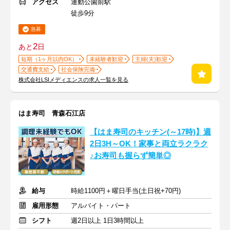
アクセス
運動公園前駅
徒歩9分
急募
2
あと
日
短期（1ヶ月以内OK）
未経験者歓迎
主婦(夫)歓迎
交通費支給
社会保険完備
株式会社LSIメディエンスの求人一覧を見る
はま寿司 青森石江店
【はま寿司のキッチン(～17時)】週
2日3H～OK！家事と両立ラクラク
♪お寿司も握らず簡単◎
給与
時給1100円＋曜日手当(土日祝+70円)
雇用形態
アルバイト・パート
シフト
週2日以上 1日3時間以上