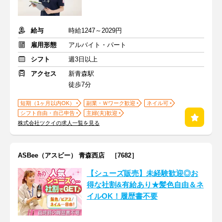
給与
時給1247～2029円
雇用形態
アルバイト・パート
シフト
週3日以上
アクセス
新青森駅
徒歩7分
短期（1ヶ月以内OK）
副業・Ｗワーク歓迎
ネイル可
シフト自由・自己申告
主婦(夫)歓迎
株式会社ツクイの求人一覧を見る
ASBee（アスビー） 青森西店 ［7682］
【シューズ販売】未経験歓迎◎お
得な社割&有給あり★髪色自由＆ネ
イルOK！履歴書不要