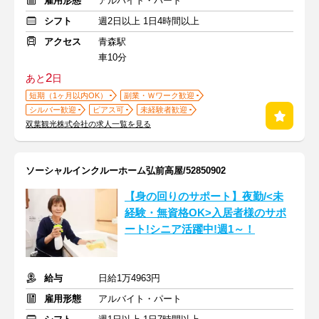
雇用形態
アルバイト・パート
シフト
週2日以上 1日4時間以上
アクセス
青森駅
車10分
2
あと
日
短期（1ヶ月以内OK）
副業・Ｗワーク歓迎
シルバー歓迎
ピアス可
未経験者歓迎
双葉観光株式会社の求人一覧を見る
ソーシャルインクルーホーム弘前高屋/52850902
【身の回りのサポート】夜勤/<未
経験・無資格OK>入居者様のサポ
ート!シニア活躍中!週1～！
給与
日給1万4963円
雇用形態
アルバイト・パート