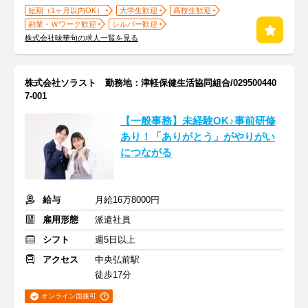
短期（1ヶ月以内OK）
大学生歓迎
高校生歓迎
副業・Ｗワーク歓迎
シルバー歓迎
株式会社味華句の求人一覧を見る
株式会社ソラスト 勤務地：津軽保健生活協同組合/029500440
7-001
【一般事務】未経験OK♪事前研修
あり！「ありがとう」がやりがい
につながる
給与
月給16万8000円
雇用形態
派遣社員
シフト
週5日以上
アクセス
中央弘前駅
徒歩17分
オンライン面接可