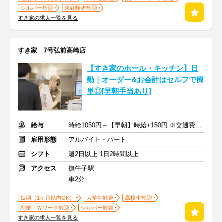
シルバー歓迎
未経験者歓迎
すき家の求人一覧を見る
すき家 7号弘前高崎店
【すき家のホール・キッチン】日
勤｜オーダー&お会計はセルフで簡
単◎[早朝手当あり]
給与
時給1050円～【早朝】時給+150円 ※交通費支給
雇用形態
アルバイト・パート
シフト
週2日以上 1日2時間以上
アクセス
撫牛子駅
車2分
短期（1ヶ月以内OK）
大学生歓迎
高校生歓迎
副業・Ｗワーク歓迎
シルバー歓迎
すき家の求人一覧を見る