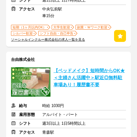
シフト
週1日以上 1日7時間以上
アクセス
中央弘前駅
車15分
短期（1ヶ月以内OK）
大学生歓迎
副業・Ｗワーク歓迎
シルバー歓迎
シフト自由・自己申告
ソーシャルインクルー株式会社の求人一覧を見る
台由株式会社
【ベッドメイク】短時間からOK★
＜主婦さん活躍中＞駅近◎無料駐
車場あり！履歴書不要
給与
時給 1030円
雇用形態
アルバイト・パート
シフト
週3日以上 1日5時間以上
アクセス
青森駅