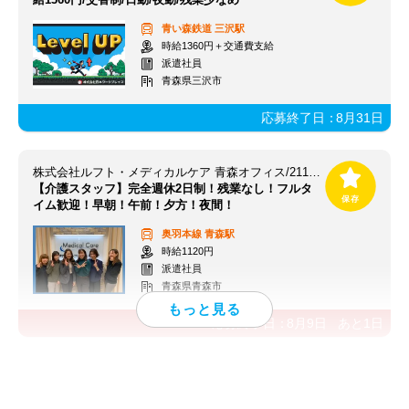
青い森鉄道
三沢駅
時給1360円＋交通費支給
派遣社員
青森県三沢市
応募終了日：
8月31日
株式会社ルフト・メディカルケア 青森オフィス/211《211★ACV》
【介護スタッフ】完全週休2日制！残業なし！フルタ
イム歓迎！早朝！午前！夕方！夜間！
奥羽本線
青森駅
時給1120円
派遣社員
青森県青森市
応募終了日：
8月9日
あと
1
日