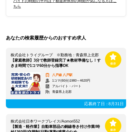
バイトの時給の平均は？都道府県別の時給が気になる方はこ
ちら
あなたの検索履歴からのおすすめ求人
株式会社トライグループ ※勤務地：青森県上北郡
【家庭教師】3分で教師登録完了★教材準備なし！す
きま時間で1コマ60分から指導OK
八戸線
八戸駅
1コマ(60分)1980～4620円
アルバイト・パート
青森県上北郡
応募終了日：
8月31日
株式会社日本ワークプレイス/Aomori552
【製造・軽作業】自動車部品の銅線巻き付け作業/時
給1360円/交替制/日勤/夜勤/残業少なめ