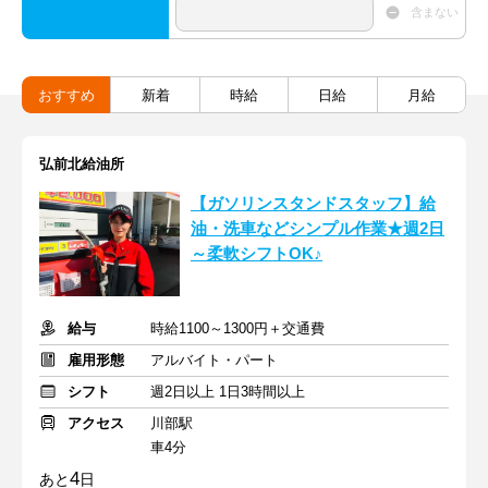
含まない
おすすめ
新着
時給
日給
月給
弘前北給油所
【ガソリンスタンドスタッフ】給
油・洗車などシンプル作業★週2日
～柔軟シフトOK♪
給与
時給1100～1300円＋交通費
雇用形態
アルバイト・パート
シフト
週2日以上 1日3時間以上
アクセス
川部駅
車4分
4
あと
日