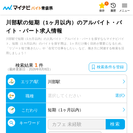
0
青森県
保存
履歴
メニュー
川部駅の短期（1ヶ月以内）のアルバイト・バ
イト・パート求人情報
川部駅で短期（1カ月以内）の人気バイト・アルバイト・パートを探すならマイナビバイ
ト。短期（1カ月以内）のバイトを探す際は、1ヶ月だけ働く目的が重要になるため、
「リゾート地で働きたい」や「在宅で仕事をしたい」など、働き方に関連する検索を活
用しましょう！
1
検索結果
件
検索条件を登録
（最終更新日：2026年8月8日）
エリア/駅
川部駅
選択してください
選択
職種
短期（1ヶ月以内）
こだわり
キーワード
検索