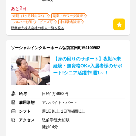
2
あと
日
短期（1ヶ月以内OK）
副業・Ｗワーク歓迎
シルバー歓迎
ピアス可
未経験者歓迎
双葉観光株式会社の求人一覧を見る
ソーシャルインクルーホーム弘前富田町/54100902
【身の回りのサポート】夜勤/<未
経験・無資格OK>入居者様のサポ
ート!シニア活躍中!週1～！
給与
日給1万4963円
雇用形態
アルバイト・パート
シフト
週1日以上 1日7時間以上
アクセス
弘前学院大前駅
徒歩14分