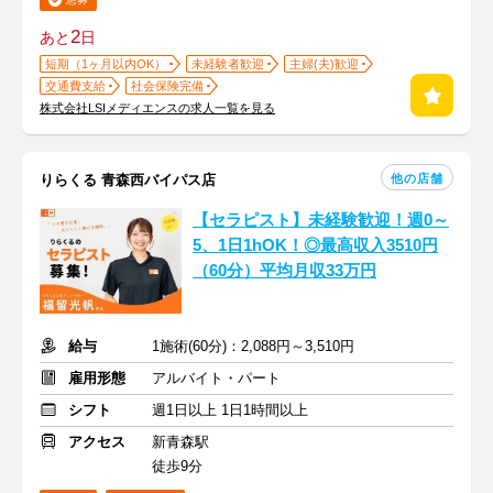
2
あと
日
短期（1ヶ月以内OK）
未経験者歓迎
主婦(夫)歓迎
交通費支給
社会保険完備
株式会社LSIメディエンスの求人一覧を見る
他の店舗
りらくる 青森西バイパス店
【セラピスト】未経験歓迎！週0～
5、1日1hOK！◎最高収入3510円
（60分）平均月収33万円
給与
1施術(60分)：2,088円～3,510円
雇用形態
アルバイト・パート
シフト
週1日以上 1日1時間以上
アクセス
新青森駅
徒歩9分