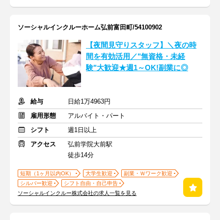
ソーシャルインクルーホーム弘前富田町/54100902
【夜間見守りスタッフ】＼夜の時
間を有効活用／"無資格・未経
験"大歓迎★週1～OK!副業に◎
給与
日給1万4963円
雇用形態
アルバイト・パート
シフト
週1日以上
アクセス
弘前学院大前駅
徒歩14分
短期（1ヶ月以内OK）
大学生歓迎
副業・Ｗワーク歓迎
シルバー歓迎
シフト自由・自己申告
ソーシャルインクルー株式会社の求人一覧を見る