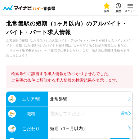
青森県
保存
履歴
メニュー
北常盤駅の短期（1ヶ月以内）のアルバイト・
バイト・パート求人情報
北常盤駅で短期（1カ月以内）の人気バイト・アルバイト・パートを探すならマイナビバ
イト。短期（1カ月以内）のバイトを探す際は、1ヶ月だけ働く目的が重要になるため、
「リゾート地で働きたい」や「在宅で仕事をしたい」など、働き方に関連する検索を活
用しましょう！
検索条件に該当する求人情報がみつかりませんでした。
ご希望の条件に類似する求人情報の検索結果を表示します。
エリア/駅
北常盤駅
選択してください
選択
職種
短期（1ヶ月以内）
こだわり