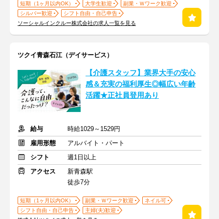
短期（1ヶ月以内OK）
大学生歓迎
副業・Ｗワーク歓迎
シルバー歓迎
シフト自由・自己申告
ソーシャルインクルー株式会社の求人一覧を見る
ツクイ青森石江（デイサービス）
【介護スタッフ】業界大手の安心
感＆充実の福利厚生◎幅広い年齢
活躍★正社員登用あり
給与
時給1029～1529円
雇用形態
アルバイト・パート
シフト
週1日以上
アクセス
新青森駅
徒歩7分
短期（1ヶ月以内OK）
副業・Ｗワーク歓迎
ネイル可
シフト自由・自己申告
主婦(夫)歓迎