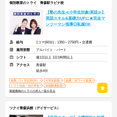
個別教室のトライ 青森駅ラビナ校
【塾の先生≪小学生対象/英語≫】
英語スキル&基礎力UPに★完全マ
ンツーマン指導◎私服OK
給与
1コマ(60分)：1350～2750円＋交通費
雇用形態
アルバイト・パート
シフト
週1日以上 1日1時間以上
アクセス
青森駅
徒歩4分
短期（1ヶ月以内OK）
大学生歓迎
副業・Ｗワーク歓迎
シフト自由・自己申告
未経験者歓迎
家庭教師のトライの求人一覧を見る
ツクイ青森浜館（デイサービス）