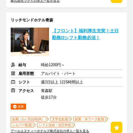
株式会社ツクイの求人一覧を見る
リッチモンドホテル青森
【フロント】福利厚生充実！土日
勤務/2シフト勤務必須！
給与
時給1200円～
雇用形態
アルバイト・パート
シフト
週2日以上 1日5時間以上
アクセス
青森駅
徒歩17分
急募
短期（1ヶ月以内OK）
大学生歓迎
副業・Ｗワーク歓迎
シルバー歓迎
シフト自由・自己申告
アールエヌティーホテルズ株式会社の求人一覧を見る