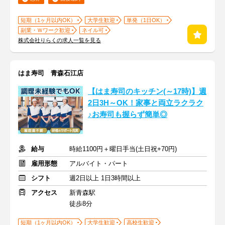
短期（1ヶ月以内OK）
大学生歓迎
単発（1日OK）
副業・Ｗワーク歓迎
ネイル可
株式会社りらくの求人一覧を見る
はま寿司 青森石江店
【はま寿司のキッチン(～17時)】週
2日3H～OK！家事と両立ラクラク
♪お寿司も握らず簡単◎
給与
時給1100円＋曜日手当(土日祝+70円)
雇用形態
アルバイト・パート
シフト
週2日以上 1日3時間以上
アクセス
新青森駅
徒歩8分
短期（1ヶ月以内OK）
大学生歓迎
高校生歓迎