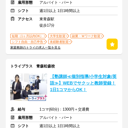
雇用形態
アルバイト・パート
シフト
週1日以上 1日1時間以上
アクセス
東青森駅
徒歩17分
短期（1ヶ月以内OK）
大学生歓迎
副業・Ｗワーク歓迎
シフト自由・自己申告
未経験者歓迎
家庭教師のトライの求人一覧を見る
トライプラス 青森松森校
【塾講師≪個別指導/小学生対象/英
語≫】WEBでサクッと教師登録！
1日1コマからOK！
給与
1コマ(60分)：1300円＋交通費
雇用形態
アルバイト・パート
シフト
週1日以上 1日1時間以上