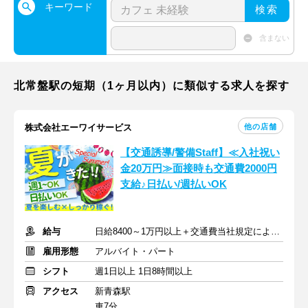
キーワード
検索
含まない
北常盤駅の短期（1ヶ月以内）に類似する求人を探す
他の店舗
株式会社エーワイサービス
【交通誘導/警備Staff】≪入社祝い
金20万円≫面接時も交通費2000円
支給♪日払い/週払いOK
給与
日給8400～1万円以上＋交通費当社規定により支給
雇用形態
アルバイト・パート
シフト
週1日以上 1日8時間以上
アクセス
新青森駅
車7分