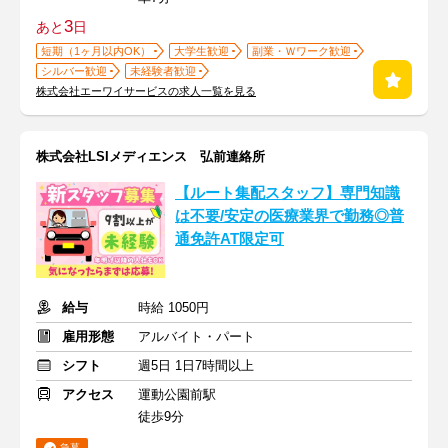
3
あと
日
短期（1ヶ月以内OK）
大学生歓迎
副業・Ｗワーク歓迎
シルバー歓迎
未経験者歓迎
株式会社エーワイサービスの求人一覧を見る
株式会社LSIメディエンス 弘前連絡所
【ルート集配スタッフ】専門知識
は不要/安定の医療業界で勤務◎普
通免許AT限定可
給与
時給 1050円
雇用形態
アルバイト・パート
シフト
週5日 1日7時間以上
アクセス
運動公園前駅
徒歩9分
急募