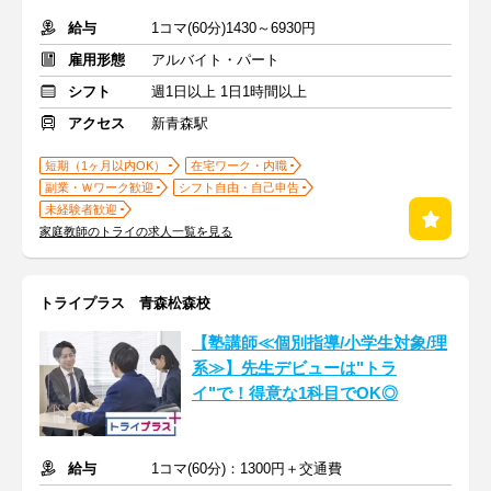
給与
1コマ(60分)1430～6930円
雇用形態
アルバイト・パート
シフト
週1日以上 1日1時間以上
アクセス
新青森駅
短期（1ヶ月以内OK）
在宅ワーク・内職
副業・Ｗワーク歓迎
シフト自由・自己申告
未経験者歓迎
家庭教師のトライの求人一覧を見る
トライプラス 青森松森校
【塾講師≪個別指導/小学生対象/理
系≫】先生デビューは"トラ
イ"で！得意な1科目でOK◎
給与
1コマ(60分)：1300円＋交通費