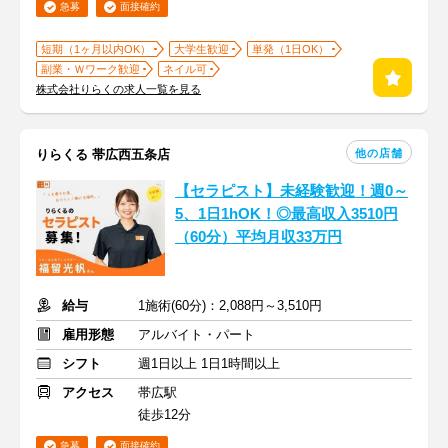
急募
面接確約
短期（1ヶ月以内OK）
大学生歓迎
単発（1日OK）
副業・Ｗワーク歓迎
ネイル可
株式会社りらくの求人一覧を見る
他の店舗
りらくる 帯広西五条店
【セラピスト】未経験歓迎！週0～
5、1日1hOK！◎最高収入3510円
（60分）平均月収33万円
給与
1施術(60分)：2,088円～3,510円
雇用形態
アルバイト・パート
シフト
週1日以上 1日1時間以上
アクセス
帯広駅
徒歩12分
急募
面接確約