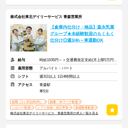
株式会社東北デイリーサービス 青森営業所
【倉庫内仕分け・検品】森永乳業
グループ★未経験歓迎のもくもく
仕分け◎週3/4h～車通勤OK
給与
時給1035円～＋交通費規定支給(月上限5万円まで)
雇用形態
アルバイト・パート
シフト
週3日以上 1日4時間以上
アクセス
青森駅
車5分
短期（1ヶ月以内OK）
副業・Ｗワーク歓迎
シルバー歓迎
シフト自由・自己申告
未経験者歓迎
株式会社東北デイリーサービス 青森営業所の求人一覧を見る