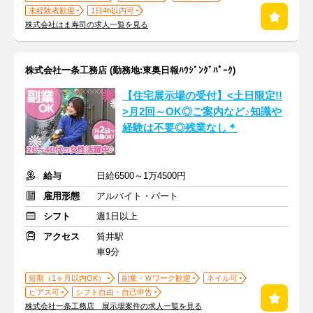
未経験者歓迎
1日4h以内可
株式会社はま寿司の求人一覧を見る
株式会社一条工務店 (勤務地:東奥日報ﾊｳｼﾞﾝｸﾞﾊﾟｰｸ)
【住宅展示場の受付】<土日限定!!
>月2回～OK◎ご案内など♪知識や
経験は不要◎残業なし＊
給与
日給6500～1万4500円
雇用形態
アルバイト・パート
シフト
週1日以上
アクセス
筒井駅
車9分
短期（1ヶ月以内OK）
副業・Ｗワーク歓迎
ネイル可
ピアス可
シフト自由・自己申告
株式会社一条工務店 展示場案件の求人一覧を見る