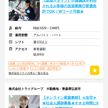
【送迎スタッフ】介護施設を利用
されるお客様の送迎業務◎普通免
許でOK！Wワーク可能★
給与
時給1029～1349円
雇用形態
アルバイト・パート
シフト
週1日以上
アクセス
東青森駅
徒歩6分
短期（1ヶ月以内OK）
副業・Ｗワーク歓迎
ネイル可
シルバー歓迎
シフト自由・自己申告
株式会社ツクイの求人一覧を見る
株式会社トライグループ ※勤務地：青森県弘前市
【オンライン家庭教師】≪在宅≫
★社会人講師募集★すきま時間に6