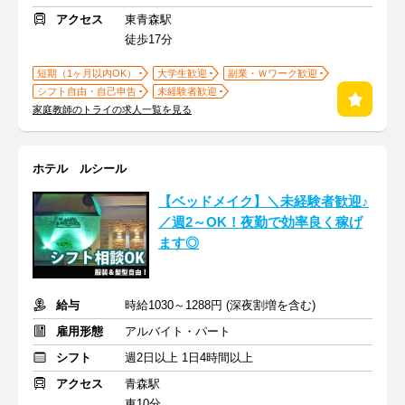
アクセス
東青森駅
徒歩17分
短期（1ヶ月以内OK）
大学生歓迎
副業・Ｗワーク歓迎
シフト自由・自己申告
未経験者歓迎
家庭教師のトライの求人一覧を見る
ホテル ルシール
【ベッドメイク】＼未経験者歓迎♪
／週2～OK！夜勤で効率良く稼げ
ます◎
給与
時給1030～1288円 (深夜割増を含む)
雇用形態
アルバイト・パート
シフト
週2日以上 1日4時間以上
アクセス
青森駅
車10分