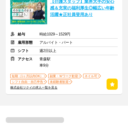
【介護スタッフ】業界大手の安心
感＆充実の福利厚生◎幅広い年齢
活躍★正社員登用あり
給与
時給1029～1529円
雇用形態
アルバイト・パート
シフト
週2日以上
アクセス
青森駅
車9分
短期（1ヶ月以内OK）
副業・Ｗワーク歓迎
ネイル可
シフト自由・自己申告
未経験者歓迎
株式会社ツクイの求人一覧を見る