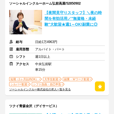
ソーシャルインクルーホーム弘前高屋/52850902
【夜間見守りスタッフ】＼夜の時
間を有効活用／"無資格・未経
験"大歓迎★週1～OK!副業に◎
給与
日給1万4963円
雇用形態
アルバイト・パート
シフト
週1日以上
アクセス
中央弘前駅
車15分
短期（1ヶ月以内OK）
大学生歓迎
副業・Ｗワーク歓迎
シルバー歓迎
シフト自由・自己申告
ソーシャルインクルー株式会社の求人一覧を見る
ツクイ青森金沢（デイサービス）