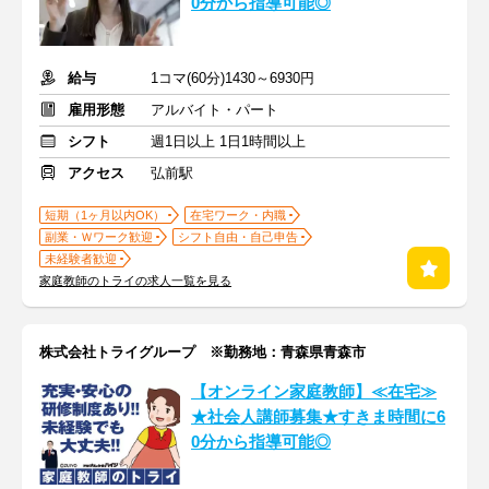
0分から指導可能◎
給与
1コマ(60分)1430～6930円
雇用形態
アルバイト・パート
シフト
週1日以上 1日1時間以上
アクセス
弘前駅
短期（1ヶ月以内OK）
在宅ワーク・内職
副業・Ｗワーク歓迎
シフト自由・自己申告
未経験者歓迎
家庭教師のトライの求人一覧を見る
株式会社トライグループ ※勤務地：青森県青森市
【オンライン家庭教師】≪在宅≫
★社会人講師募集★すきま時間に6
0分から指導可能◎