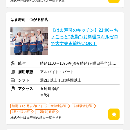
株式会社鎌倉パスタの求人一覧を見る
はま寿司 つがる柏店
【はま寿司のキッチン】21:00～ち
ょこっと"夜勤"♪お料理スキルゼロ
で大丈夫★前払いOK！
給与
時給1100～1375円(深夜時給)＋曜日手当(土日祝+70円)
雇用形態
アルバイト・パート
シフト
週2日以上 1日3時間以上
アクセス
五所川原駅
車8分
短期（1ヶ月以内OK）
大学生歓迎
未経験者歓迎
1日4h以内可
主婦(夫)歓迎
株式会社はま寿司の求人一覧を見る