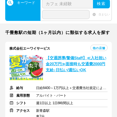
キーワード
検索
含まない
千畳敷駅の短期（1ヶ月以内）に類似する求人を探す
他の店舗
株式会社エーワイサービス
【交通誘導/警備Staff】≪入社祝い
金20万円≫面接時も交通費2000円
支給♪日払い/週払いOK
給与
日給8400～1万円以上＋交通費当社規定により支給
雇用形態
アルバイト・パート
シフト
週1日以上 1日8時間以上
アクセス
新青森駅
車7分