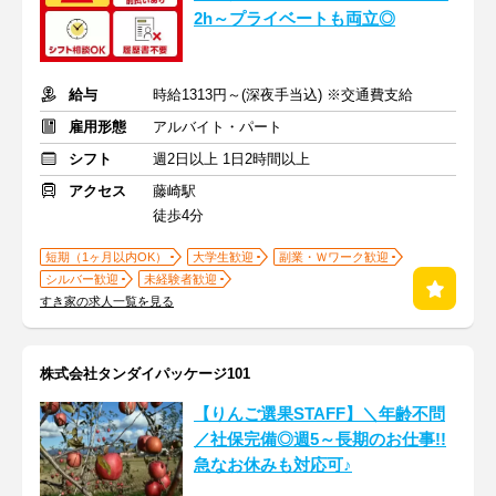
2h～プライベートも両立◎
給与
時給1313円～(深夜手当込) ※交通費支給
雇用形態
アルバイト・パート
シフト
週2日以上 1日2時間以上
アクセス
藤崎駅
徒歩4分
短期（1ヶ月以内OK）
大学生歓迎
副業・Ｗワーク歓迎
シルバー歓迎
未経験者歓迎
すき家の求人一覧を見る
株式会社タンダイパッケージ101
【りんご選果STAFF】＼年齢不問
／社保完備◎週5～長期のお仕事!!
急なお休みも対応可♪