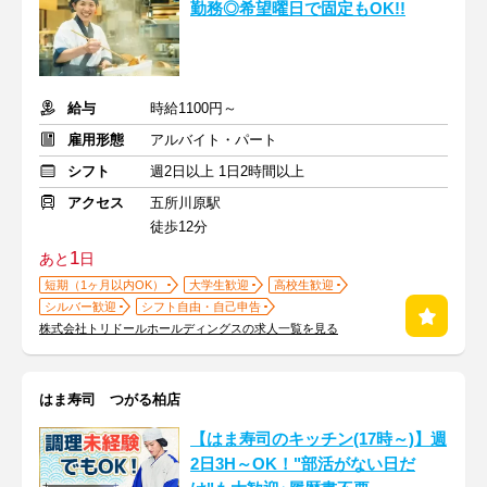
勤務◎希望曜日で固定もOK!!
給与
時給1100円～
雇用形態
アルバイト・パート
シフト
週2日以上 1日2時間以上
アクセス
五所川原駅
徒歩12分
1
あと
日
短期（1ヶ月以内OK）
大学生歓迎
高校生歓迎
シルバー歓迎
シフト自由・自己申告
株式会社トリドールホールディングスの求人一覧を見る
はま寿司 つがる柏店
【はま寿司のキッチン(17時～)】週
2日3H～OK！"部活がない日だ