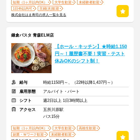
短期（1ヶ月以内OK）
大学生歓迎
未経験者歓迎
1日4h以内可
主婦(夫)歓迎
株式会社はま寿司の求人一覧を見る
鎌倉パスタ 青森ELM店
【ホール・キッチン】★時給1,150
円～！履歴書不要！実習・テスト
休みOKのシフト制！
給与
時給1150円～、（22時以降1,437円～）
雇用形態
アルバイト・パート
シフト
週2日以上 1日3時間以上
アクセス
五所川原駅
バス15分
短期（1ヶ月以内OK）
大学生歓迎
高校生歓迎
副業・Ｗワーク歓迎
未経験者歓迎