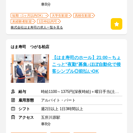
車8分
短期（1ヶ月以内OK）
大学生歓迎
高校生歓迎
未経験者歓迎
1日4h以内可
株式会社はま寿司の求人一覧を見る
はま寿司 つがる柏店
【はま寿司のホール】21:00～ちょ
こっと"夜勤"募集♪ほぼ自動化で接
客シンプル◎前払いOK
給与
時給1100～1375円(深夜時給)＋曜日手当(土日祝+70円)
雇用形態
アルバイト・パート
シフト
週2日以上 1日3時間以上
アクセス
五所川原駅
車8分