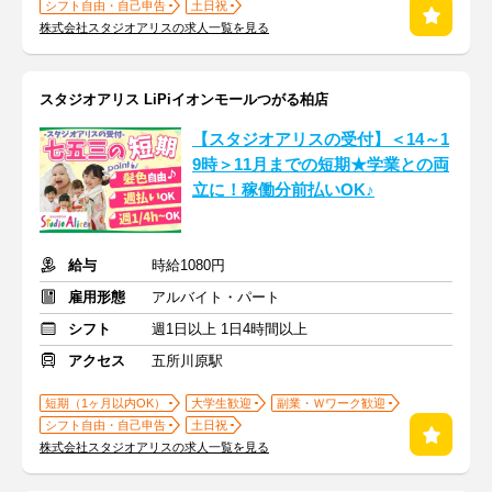
シフト自由・自己申告
土日祝
株式会社スタジオアリスの求人一覧を見る
スタジオアリス LiPiイオンモールつがる柏店
【スタジオアリスの受付】＜14～1
9時＞11月までの短期★学業との両
立に！稼働分前払いOK♪
給与
時給1080円
雇用形態
アルバイト・パート
シフト
週1日以上 1日4時間以上
アクセス
五所川原駅
短期（1ヶ月以内OK）
大学生歓迎
副業・Ｗワーク歓迎
シフト自由・自己申告
土日祝
株式会社スタジオアリスの求人一覧を見る