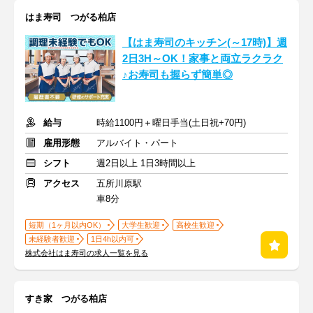
はま寿司 つがる柏店
【はま寿司のキッチン(～17時)】週
2日3H～OK！家事と両立ラクラク
♪お寿司も握らず簡単◎
給与
時給1100円＋曜日手当(土日祝+70円)
雇用形態
アルバイト・パート
シフト
週2日以上 1日3時間以上
アクセス
五所川原駅
車8分
短期（1ヶ月以内OK）
大学生歓迎
高校生歓迎
未経験者歓迎
1日4h以内可
株式会社はま寿司の求人一覧を見る
すき家 つがる柏店