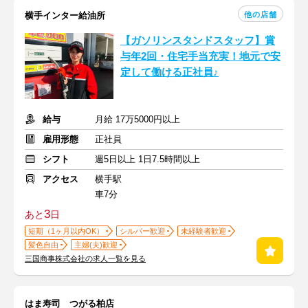
他の店舗
横手インター給油所
【ガソリンスタンドスタッフ】賞
与年2回・住宅手当充実！地元で安
定して働ける正社員♪
給与
月給 17万5000円以上
雇用形態
正社員
シフト
週5日以上 1日7.5時間以上
アクセス
横手駅
車7分
3
あと
日
短期（1ヶ月以内OK）
シルバー歓迎
未経験者歓迎
髪色自由
主婦(夫)歓迎
三国商事株式会社の求人一覧を見る
はま寿司 つがる柏店