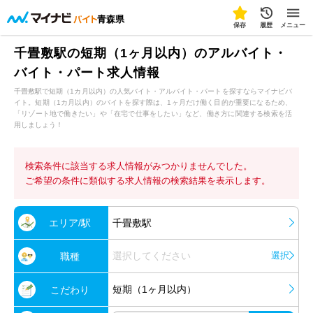
青森県
保存
履歴
メニュー
千畳敷駅の短期（1ヶ月以内）のアルバイト・
バイト・パート求人情報
千畳敷駅で短期（1カ月以内）の人気バイト・アルバイト・パートを探すならマイナビバ
イト。短期（1カ月以内）のバイトを探す際は、1ヶ月だけ働く目的が重要になるため、
「リゾート地で働きたい」や「在宅で仕事をしたい」など、働き方に関連する検索を活
用しましょう！
検索条件に該当する求人情報がみつかりませんでした。
ご希望の条件に類似する求人情報の検索結果を表示します。
エリア/駅
千畳敷駅
選択してください
選択
職種
短期（1ヶ月以内）
こだわり