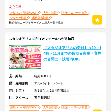
1
あと
日
短期（1ヶ月以内OK）
大学生歓迎
副業・Ｗワーク歓迎
シルバー歓迎
未経験者歓迎
株式会社エーワイサービスの求人一覧を見る
スタジオアリス LiPiイオンモールつがる柏店
【スタジオアリスの受付】＜10～1
4時＞11月までの短期★家事・育児
の合間に！扶養内OK♪
給与
時給1080円
雇用形態
アルバイト・パート
シフト
週1日以上 1日4時間以上
アクセス
五所川原駅
短期（1ヶ月以内OK）
大学生歓迎
副業・Ｗワーク歓迎