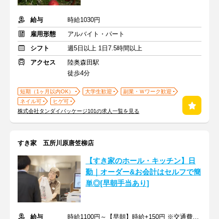
給与
時給1030円
雇用形態
アルバイト・パート
シフト
週5日以上 1日7.5時間以上
アクセス
陸奥森田駅
徒歩4分
短期（1ヶ月以内OK）
大学生歓迎
副業・Ｗワーク歓迎
ネイル可
ヒゲ可
株式会社タンダイパッケージ101の求人一覧を見る
すき家 五所川原唐笠柳店
【すき家のホール・キッチン】日
勤｜オーダー&お会計はセルフで簡
単◎[早朝手当あり]
給与
時給1100円～【早朝】時給+150円 ※交通費支給