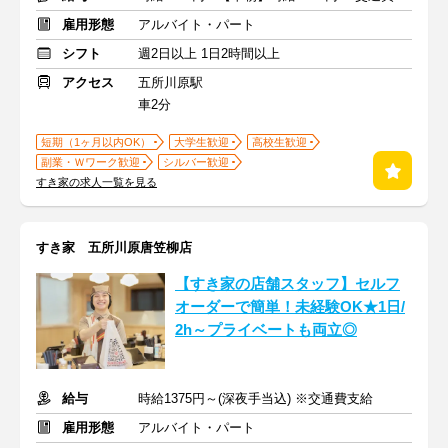
雇用形態
アルバイト・パート
シフト
週2日以上 1日2時間以上
アクセス
五所川原駅
車2分
短期（1ヶ月以内OK）
大学生歓迎
高校生歓迎
副業・Ｗワーク歓迎
シルバー歓迎
すき家の求人一覧を見る
すき家 五所川原唐笠柳店
【すき家の店舗スタッフ】セルフ
オーダーで簡単！未経験OK★1日/
2h～プライベートも両立◎
給与
時給1375円～(深夜手当込) ※交通費支給
雇用形態
アルバイト・パート