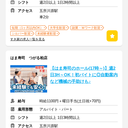
シフト
週2日以上 1日2時間以上
アクセス
五所川原駅
車2分
短期（1ヶ月以内OK）
大学生歓迎
副業・Ｗワーク歓迎
シルバー歓迎
未経験者歓迎
すき家の求人一覧を見る
はま寿司 つがる柏店
【はま寿司のホール(17時～)】週2
日3H～OK！初バイトに◎自動案内
など機械の手助けも♪
給与
時給1100円＋曜日手当(土日祝+70円)
雇用形態
アルバイト・パート
シフト
週2日以上 1日3時間以上
アクセス
五所川原駅