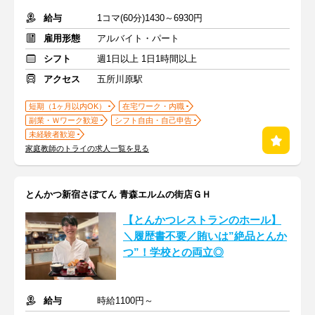
給与
1コマ(60分)1430～6930円
雇用形態
アルバイト・パート
シフト
週1日以上 1日1時間以上
アクセス
五所川原駅
短期（1ヶ月以内OK）
在宅ワーク・内職
副業・Ｗワーク歓迎
シフト自由・自己申告
未経験者歓迎
家庭教師のトライの求人一覧を見る
とんかつ新宿さぼてん 青森エルムの街店ＧＨ
【とんかつレストランのホール】
＼履歴書不要／賄いは”絶品とんか
つ”！学校との両立◎
給与
時給1100円～