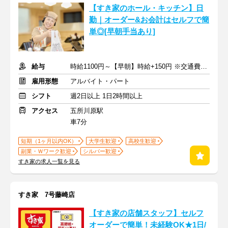
【すき家のホール・キッチン】日
勤｜オーダー&お会計はセルフで簡
単◎[早朝手当あり]
給与
時給1100円～【早朝】時給+150円 ※交通費支給
雇用形態
アルバイト・パート
シフト
週2日以上 1日2時間以上
アクセス
五所川原駅
車7分
短期（1ヶ月以内OK）
大学生歓迎
高校生歓迎
副業・Ｗワーク歓迎
シルバー歓迎
すき家の求人一覧を見る
すき家 7号藤崎店
【すき家の店舗スタッフ】セルフ
オーダーで簡単！未経験OK★1日/