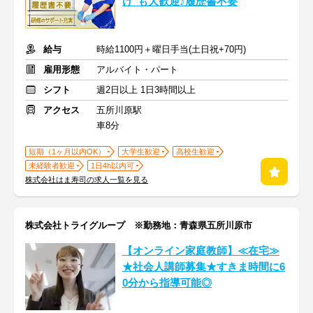
け"も大歓迎♪履歴書不要
給与
時給1100円＋曜日手当(土日祝+70円)
雇用形態
アルバイト・パート
シフト
週2日以上 1日3時間以上
アクセス
五所川原駅
車8分
短期（1ヶ月以内OK）
大学生歓迎
高校生歓迎
未経験者歓迎
1日4h以内可
株式会社はま寿司の求人一覧を見る
株式会社トライグループ ※勤務地：青森県五所川原市
【オンライン家庭教師】≪在宅≫
★社会人講師募集★すきま時間に6
0分から指導可能◎