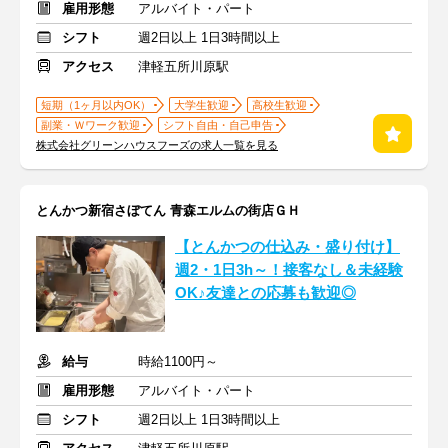
雇用形態
アルバイト・パート
シフト
週2日以上 1日3時間以上
アクセス
津軽五所川原駅
短期（1ヶ月以内OK）
大学生歓迎
高校生歓迎
副業・Ｗワーク歓迎
シフト自由・自己申告
株式会社グリーンハウスフーズの求人一覧を見る
とんかつ新宿さぼてん 青森エルムの街店ＧＨ
【とんかつの仕込み・盛り付け】
週2・1日3h～！接客なし＆未経験
OK♪友達との応募も歓迎◎
給与
時給1100円～
雇用形態
アルバイト・パート
シフト
週2日以上 1日3時間以上