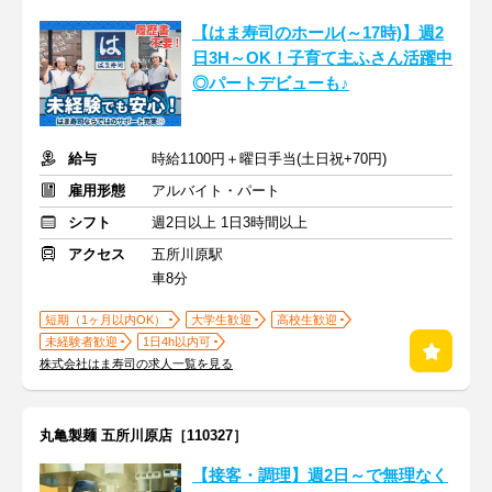
【はま寿司のホール(～17時)】週2
日3H～OK！子育て主ふさん活躍中
◎パートデビューも♪
給与
時給1100円＋曜日手当(土日祝+70円)
雇用形態
アルバイト・パート
シフト
週2日以上 1日3時間以上
アクセス
五所川原駅
車8分
短期（1ヶ月以内OK）
大学生歓迎
高校生歓迎
未経験者歓迎
1日4h以内可
株式会社はま寿司の求人一覧を見る
丸亀製麺 五所川原店［110327］
【接客・調理】週2日～で無理なく