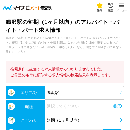
青森県
保存
履歴
メニュー
鳴沢駅の短期（1ヶ月以内）のアルバイト・バ
イト・パート求人情報
鳴沢駅で短期（1カ月以内）の人気バイト・アルバイト・パートを探すならマイナビバイ
ト。短期（1カ月以内）のバイトを探す際は、1ヶ月だけ働く目的が重要になるため、
「リゾート地で働きたい」や「在宅で仕事をしたい」など、働き方に関連する検索を活
用しましょう！
検索条件に該当する求人情報がみつかりませんでした。
ご希望の条件に類似する求人情報の検索結果を表示します。
エリア/駅
鳴沢駅
選択してください
選択
職種
短期（1ヶ月以内）
こだわり