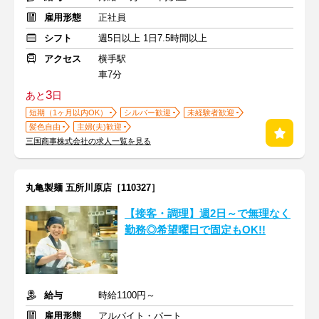
雇用形態
正社員
シフト
週5日以上 1日7.5時間以上
アクセス
横手駅
車7分
3
あと
日
短期（1ヶ月以内OK）
シルバー歓迎
未経験者歓迎
髪色自由
主婦(夫)歓迎
三国商事株式会社の求人一覧を見る
丸亀製麺 五所川原店［110327］
【接客・調理】週2日～で無理なく
勤務◎希望曜日で固定もOK!!
給与
時給1100円～
雇用形態
アルバイト・パート