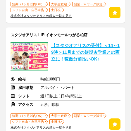
短期（1ヶ月以内OK）
大学生歓迎
副業・Ｗワーク歓迎
シフト自由・自己申告
土日祝
株式会社スタジオアリスの求人一覧を見る
スタジオアリス LiPiイオンモールつがる柏店
【スタジオアリスの受付】＜14～1
9時＞11月までの短期★学業との両
立に！稼働分前払いOK♪
給与
時給1080円
雇用形態
アルバイト・パート
シフト
週1日以上 1日4時間以上
アクセス
五所川原駅
短期（1ヶ月以内OK）
大学生歓迎
副業・Ｗワーク歓迎
シフト自由・自己申告
土日祝
株式会社スタジオアリスの求人一覧を見る