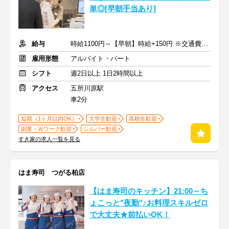
単◎[早朝手当あり]
給与
時給1100円～【早朝】時給+150円 ※交通費支給
雇用形態
アルバイト・パート
シフト
週2日以上 1日2時間以上
アクセス
五所川原駅
車2分
短期（1ヶ月以内OK）
大学生歓迎
高校生歓迎
副業・Ｗワーク歓迎
シルバー歓迎
すき家の求人一覧を見る
はま寿司 つがる柏店
【はま寿司のキッチン】21:00～ち
ょこっと"夜勤"♪お料理スキルゼロ
で大丈夫★前払いOK！