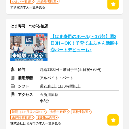
シルバー歓迎
未経験者歓迎
すき家の求人一覧を見る
はま寿司 つがる柏店
【はま寿司のホール(～17時)】週2
日3H～OK！子育て主ふさん活躍中
◎パートデビューも♪
給与
時給1100円＋曜日手当(土日祝+70円)
雇用形態
アルバイト・パート
シフト
週2日以上 1日3時間以上
アクセス
五所川原駅
車8分
短期（1ヶ月以内OK）
大学生歓迎
高校生歓迎
未経験者歓迎
1日4h以内可
株式会社はま寿司の求人一覧を見る