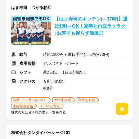
はま寿司 つがる柏店
【はま寿司のキッチン(～17時)】週
2日3H～OK！家事と両立ラクラク
♪お寿司も握らず簡単◎
給与
時給1100円＋曜日手当(土日祝+70円)
雇用形態
アルバイト・パート
シフト
週2日以上 1日3時間以上
アクセス
五所川原駅
車8分
短期（1ヶ月以内OK）
大学生歓迎
高校生歓迎
未経験者歓迎
1日4h以内可
株式会社はま寿司の求人一覧を見る
株式会社タンダイパッケージ101