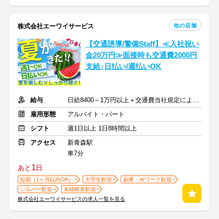
他の店舗
株式会社エーワイサービス
【交通誘導/警備Staff】≪入社祝い
金20万円≫面接時も交通費2000円
支給♪日払い/週払いOK
給与
日給8400～1万円以上＋交通費当社規定により支給
雇用形態
アルバイト・パート
シフト
週1日以上 1日8時間以上
アクセス
新青森駅
車7分
1
あと
日
短期（1ヶ月以内OK）
大学生歓迎
副業・Ｗワーク歓迎
シルバー歓迎
未経験者歓迎
株式会社エーワイサービスの求人一覧を見る