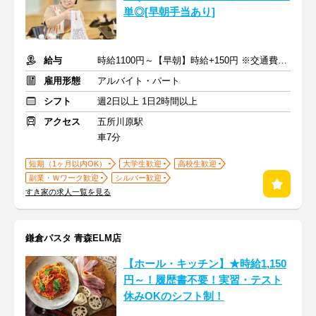
単◎[早朝手当あり]
給与
時給1100円～【早朝】時給+150円 ※交通費支給
雇用形態
アルバイト・パート
シフト
週2日以上 1日2時間以上
アクセス
五所川原駅
車7分
短期（1ヶ月以内OK）
大学生歓迎
高校生歓迎
副業・Ｗワーク歓迎
シルバー歓迎
すき家の求人一覧を見る
鎌倉パスタ 青森ELM店
【ホール・キッチン】★時給1,150
円～！履歴書不要！実習・テスト
休みOKのシフト制！