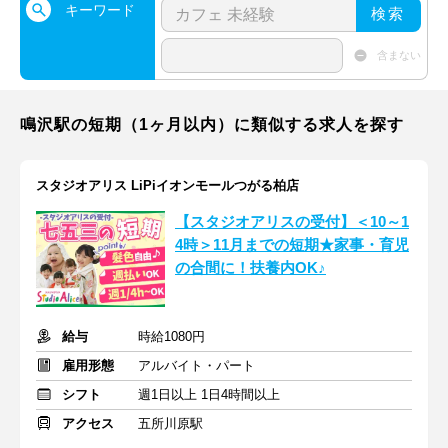
キーワード
検索
含まない
鳴沢駅の短期（1ヶ月以内）に類似する求人を探す
スタジオアリス LiPiイオンモールつがる柏店
【スタジオアリスの受付】＜10～1
4時＞11月までの短期★家事・育児
の合間に！扶養内OK♪
給与
時給1080円
雇用形態
アルバイト・パート
シフト
週1日以上 1日4時間以上
アクセス
五所川原駅