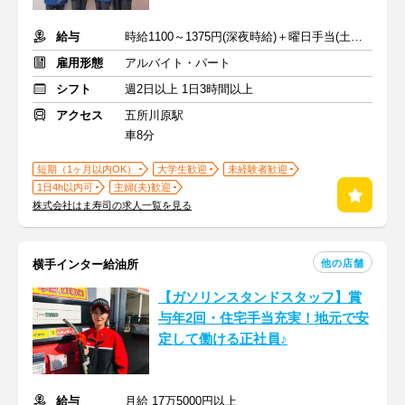
給与
時給1100～1375円(深夜時給)＋曜日手当(土日祝+70円)
雇用形態
アルバイト・パート
シフト
週2日以上 1日3時間以上
アクセス
五所川原駅
車8分
短期（1ヶ月以内OK）
大学生歓迎
未経験者歓迎
1日4h以内可
主婦(夫)歓迎
株式会社はま寿司の求人一覧を見る
他の店舗
横手インター給油所
【ガソリンスタンドスタッフ】賞
与年2回・住宅手当充実！地元で安
定して働ける正社員♪
給与
月給 17万5000円以上