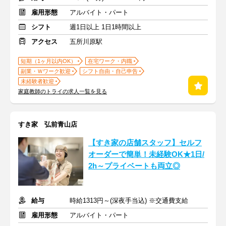
雇用形態
アルバイト・パート
シフト
週1日以上 1日1時間以上
アクセス
五所川原駅
短期（1ヶ月以内OK）
在宅ワーク・内職
副業・Ｗワーク歓迎
シフト自由・自己申告
未経験者歓迎
家庭教師のトライの求人一覧を見る
すき家 弘前青山店
【すき家の店舗スタッフ】セルフ
オーダーで簡単！未経験OK★1日/
2h～プライベートも両立◎
給与
時給1313円～(深夜手当込) ※交通費支給
雇用形態
アルバイト・パート