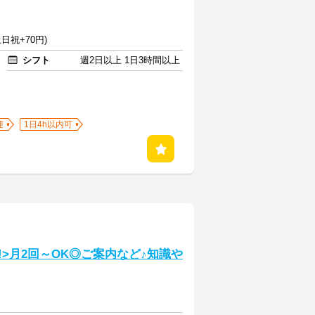
日祝+70円)
シフト
週2日以上 1日3時間以上
迎
1日4h以内可
!>月2回～OK◎ご案内など♪知識や