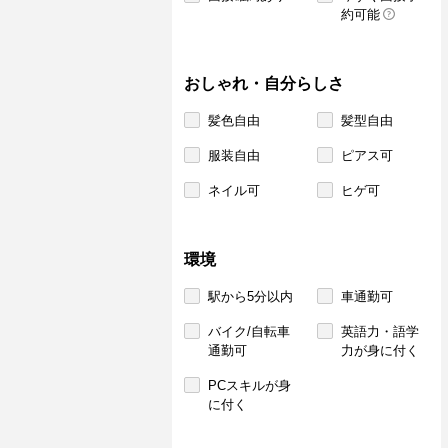
約可能
おしゃれ・自分らしさ
髪色自由
髪型自由
服装自由
ピアス可
ネイル可
ヒゲ可
環境
駅から5分以内
車通勤可
バイク/自転車
英語力・語学
通勤可
力が身に付く
PCスキルが身
に付く