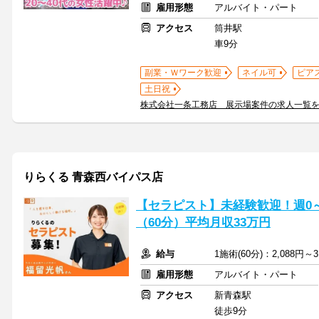
雇用形態
アルバイト・パート
アクセス
筒井駅
車9分
副業・Ｗワーク歓迎
ネイル可
ピア
土日祝
株式会社一条工務店 展示場案件の求人一覧
りらくる 青森西バイパス店
【セラピスト】未経験歓迎！週0～5
（60分）平均月収33万円
給与
1施術(60分)：2,088円～3
雇用形態
アルバイト・パート
アクセス
新青森駅
徒歩9分