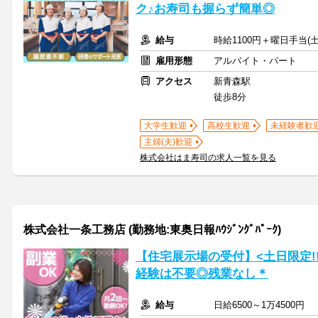
ク♪お寿司も握らず簡単◎
給与
時給1100円＋曜日手当(土
雇用形態
アルバイト・パート
アクセス
新青森駅
徒歩8分
大学生歓迎
高校生歓迎
未経験者歓
主婦(夫)歓迎
株式会社はま寿司の求人一覧を見る
株式会社一条工務店 (勤務地:東奥日報ﾊｳｼﾞﾝｸﾞﾊﾟｰｸ)
【住宅展示場の受付】<土日限定!
経験は不要◎残業なし＊
給与
日給6500～1万4500円