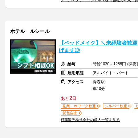
アールエヌティーホテルズ株式会社の求人一
ホテル ルシール
【ベッドメイク】＼未経験者歓迎
げます◎
給与
時給1030～1288円 (深
雇用形態
アルバイト・パート
アクセス
青森駅
車10分
2
あと
日
副業・Ｗワーク歓迎
シルバー歓迎
髪色自由
双葉観光株式会社の求人一覧を見る