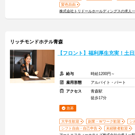
髪色自由
株式会社トリドールホールディングスの求人
リッチモンドホテル青森
【フロント】福利厚生充実！土日
給与
時給1200円～
雇用形態
アルバイト・パート
アクセス
青森駅
徒歩17分
急募
大学生歓迎
副業・Ｗワーク歓迎
シ
シフト自由・自己申告
未経験者歓迎