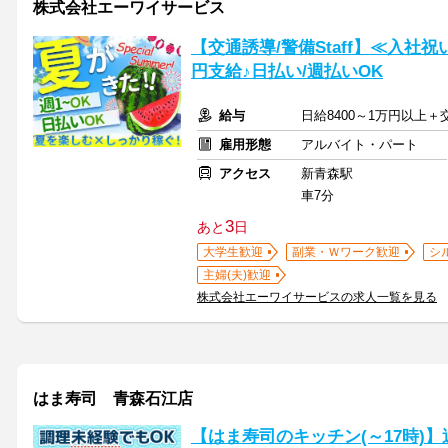
株式会社エーワイサービス
【交通誘導/警備Staff】≪入社祝
円支給♪日払い/週払いOK
給与
日給8400～1万円以上
雇用形態
アルバイト・パート
アクセス
新青森駅
車7分
3
あと
日
大学生歓迎
副業・Ｗワーク歓迎
シ
主婦(夫)歓迎
株式会社エーワイサービスの求人一覧を見る
はま寿司 青森石江店
【はま寿司のキッチン(～17時)】