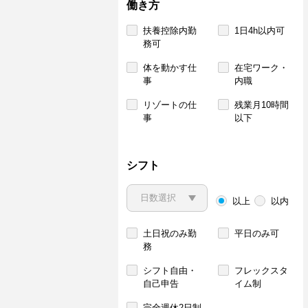
働き方
扶養控除内勤
1日4h以内可
務可
体を動かす仕
在宅ワーク・
事
内職
リゾートの仕
残業月10時間
事
以下
シフト
以上
以内
土日祝のみ勤
平日のみ可
務
シフト自由・
フレックスタ
自己申告
イム制
完全週休2日制