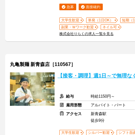
急募
面接確約
大学生歓迎
単発（1日OK）
短期（
副業・Ｗワーク歓迎
ネイル可
株式会社りらくの求人一覧を見る
丸亀製麺 新青森店［110567］
【接客・調理】週1日～で無理なく
給与
時給1150円～
雇用形態
アルバイト・パート
アクセス
新青森駅
徒歩9分
大学生歓迎
シルバー歓迎
シフト自