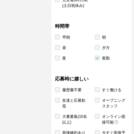
(土日祝休み)
時間帯
早朝
朝
昼
夕方
夜
夜勤
応募時に嬉しい
履歴書不要
すぐ働ける
友達と応募歓
オープニング
迎
スタッフ
大量募集(10名
オンライン面
以上)
接可能
面接確約あり
今すぐ面接予