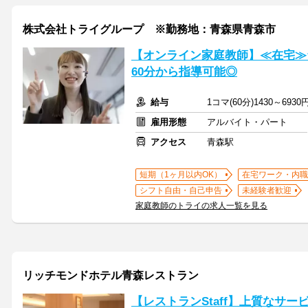
株式会社トライグループ ※勤務地：青森県青森市
【オンライン家庭教師】≪在宅≫
60分から指導可能◎
給与
1コマ(60分)1430～6930
雇用形態
アルバイト・パート
アクセス
青森駅
短期（1ヶ月以内OK）
在宅ワーク・内職
シフト自由・自己申告
未経験者歓迎
家庭教師のトライの求人一覧を見る
リッチモンドホテル青森レストラン
【レストランStaff】上質なサ