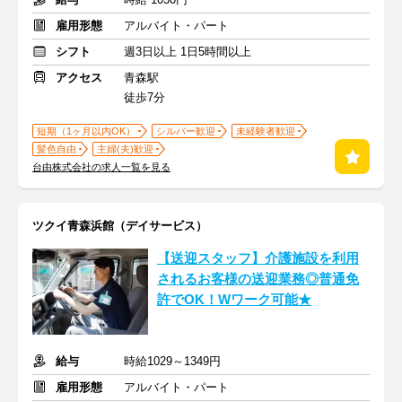
雇用形態
アルバイト・パート
シフト
週3日以上 1日5時間以上
アクセス
青森駅
徒歩7分
短期（1ヶ月以内OK）
シルバー歓迎
未経験者歓迎
髪色自由
主婦(夫)歓迎
台由株式会社の求人一覧を見る
ツクイ青森浜館（デイサービス）
【送迎スタッフ】介護施設を利用
されるお客様の送迎業務◎普通免
許でOK！Wワーク可能★
給与
時給1029～1349円
雇用形態
アルバイト・パート