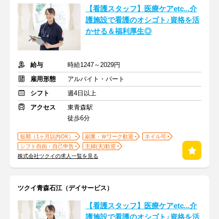
【看護スタッフ】医療ケアetc...介
護施設で看護のオシゴト♪資格を活
かせる＆福利厚生◎
給与
時給1247～2029円
雇用形態
アルバイト・パート
シフト
週4日以上
アクセス
東青森駅
徒歩6分
短期（1ヶ月以内OK）
副業・Ｗワーク歓迎
ネイル可
シフト自由・自己申告
主婦(夫)歓迎
株式会社ツクイの求人一覧を見る
ツクイ青森石江（デイサービス）
【看護スタッフ】医療ケアetc...介
護施設で看護のオシゴト♪資格を活