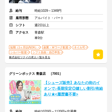
給与
時給1029～1349円
雇用形態
アルバイト・パート
シフト
週2日以上
アクセス
青森駅
車9分
短期（1ヶ月以内OK）
副業・Ｗワーク歓迎
ネイル可
シルバー歓迎
シフト自由・自己申告
株式会社ツクイの求人一覧を見る
グリーンボックス 青森店 ［7001］
【シューズ販売】あなたの街のイ
オンで♪長期安定◎嬉しい割引/有給
あり★<履歴書不要>
給与
時給1070円～1120円+交通費