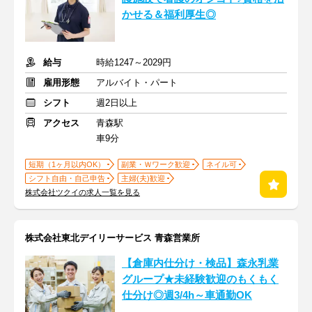
かせる＆福利厚生◎
給与
時給1247～2029円
雇用形態
アルバイト・パート
シフト
週2日以上
アクセス
青森駅
車9分
短期（1ヶ月以内OK）
副業・Ｗワーク歓迎
ネイル可
シフト自由・自己申告
主婦(夫)歓迎
株式会社ツクイの求人一覧を見る
株式会社東北デイリーサービス 青森営業所
【倉庫内仕分け・検品】森永乳業
グループ★未経験歓迎のもくもく
仕分け◎週3/4h～車通勤OK