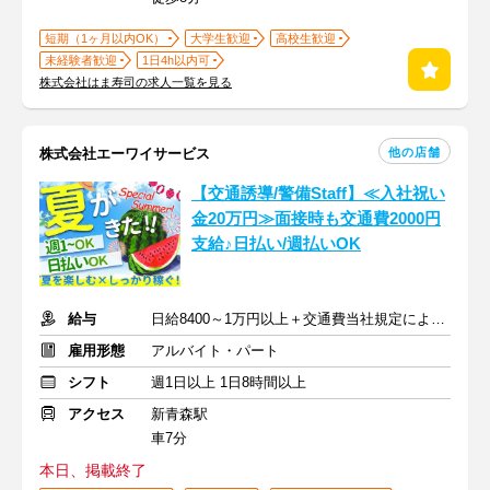
短期（1ヶ月以内OK）
大学生歓迎
高校生歓迎
未経験者歓迎
1日4h以内可
株式会社はま寿司の求人一覧を見る
他の店舗
株式会社エーワイサービス
【交通誘導/警備Staff】≪入社祝い
金20万円≫面接時も交通費2000円
支給♪日払い/週払いOK
給与
日給8400～1万円以上＋交通費当社規定により支給
雇用形態
アルバイト・パート
シフト
週1日以上 1日8時間以上
アクセス
新青森駅
車7分
本日、掲載終了