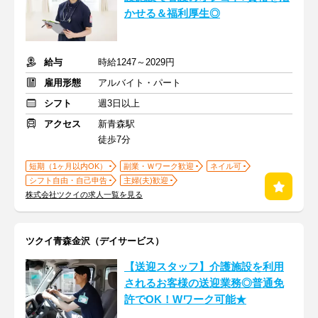
かせる＆福利厚生◎
給与
時給1247～2029円
雇用形態
アルバイト・パート
シフト
週3日以上
アクセス
新青森駅
徒歩7分
短期（1ヶ月以内OK）
副業・Ｗワーク歓迎
ネイル可
シフト自由・自己申告
主婦(夫)歓迎
株式会社ツクイの求人一覧を見る
ツクイ青森金沢（デイサービス）
【送迎スタッフ】介護施設を利用
されるお客様の送迎業務◎普通免
許でOK！Wワーク可能★