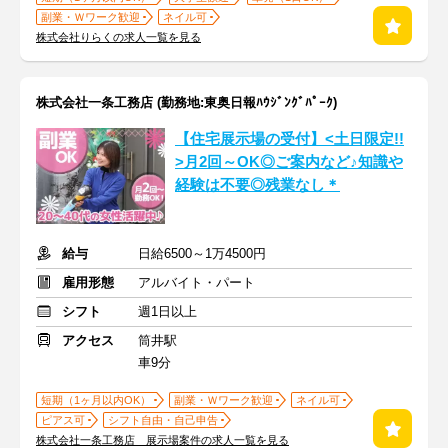
副業・Ｗワーク歓迎
ネイル可
株式会社りらくの求人一覧を見る
株式会社一条工務店 (勤務地:東奥日報ﾊｳｼﾞﾝｸﾞﾊﾟｰｸ)
【住宅展示場の受付】<土日限定!!
>月2回～OK◎ご案内など♪知識や
経験は不要◎残業なし＊
給与
日給6500～1万4500円
雇用形態
アルバイト・パート
シフト
週1日以上
アクセス
筒井駅
車9分
短期（1ヶ月以内OK）
副業・Ｗワーク歓迎
ネイル可
ピアス可
シフト自由・自己申告
株式会社一条工務店 展示場案件の求人一覧を見る