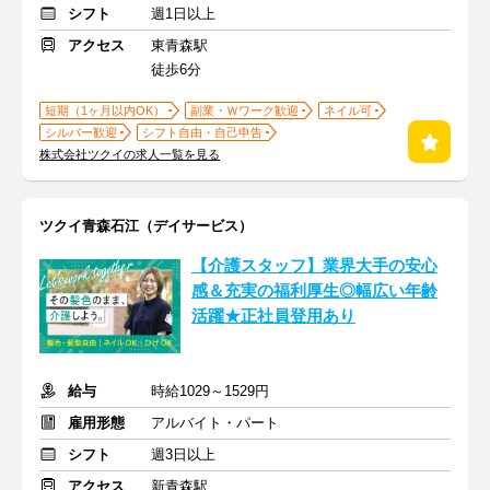
シフト
週1日以上
アクセス
東青森駅
徒歩6分
短期（1ヶ月以内OK）
副業・Ｗワーク歓迎
ネイル可
シルバー歓迎
シフト自由・自己申告
株式会社ツクイの求人一覧を見る
ツクイ青森石江（デイサービス）
【介護スタッフ】業界大手の安心
感＆充実の福利厚生◎幅広い年齢
活躍★正社員登用あり
給与
時給1029～1529円
雇用形態
アルバイト・パート
シフト
週3日以上
アクセス
新青森駅