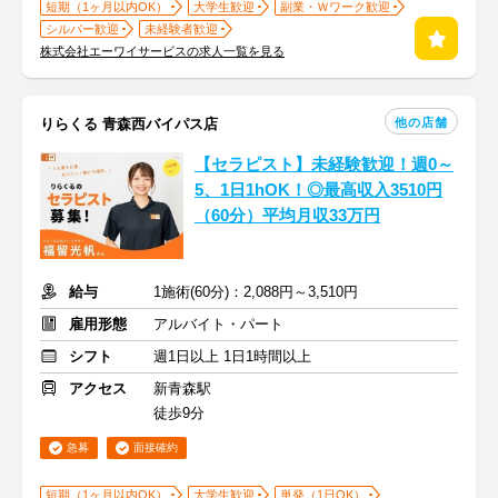
短期（1ヶ月以内OK）
大学生歓迎
副業・Ｗワーク歓迎
シルバー歓迎
未経験者歓迎
株式会社エーワイサービスの求人一覧を見る
他の店舗
りらくる 青森西バイパス店
【セラピスト】未経験歓迎！週0～
5、1日1hOK！◎最高収入3510円
（60分）平均月収33万円
給与
1施術(60分)：2,088円～3,510円
雇用形態
アルバイト・パート
シフト
週1日以上 1日1時間以上
アクセス
新青森駅
徒歩9分
急募
面接確約
短期（1ヶ月以内OK）
大学生歓迎
単発（1日OK）