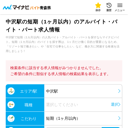
青森県
保存
履歴
メニュー
中沢駅の短期（1ヶ月以内）のアルバイト・バ
イト・パート求人情報
中沢駅で短期（1カ月以内）の人気バイト・アルバイト・パートを探すならマイナビバイ
ト。短期（1カ月以内）のバイトを探す際は、1ヶ月だけ働く目的が重要になるため、
「リゾート地で働きたい」や「在宅で仕事をしたい」など、働き方に関連する検索を活
用しましょう！
検索条件に該当する求人情報がみつかりませんでした。
ご希望の条件に類似する求人情報の検索結果を表示します。
エリア/駅
中沢駅
選択してください
選択
職種
短期（1ヶ月以内）
こだわり