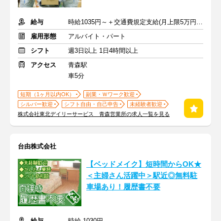
給与
時給1035円～＋交通費規定支給(月上限5万円まで)
雇用形態
アルバイト・パート
シフト
週3日以上 1日4時間以上
アクセス
青森駅
車5分
短期（1ヶ月以内OK）
副業・Ｗワーク歓迎
シルバー歓迎
シフト自由・自己申告
未経験者歓迎
株式会社東北デイリーサービス 青森営業所の求人一覧を見る
台由株式会社
【ベッドメイク】短時間からOK★
＜主婦さん活躍中＞駅近◎無料駐
車場あり！履歴書不要
給与
時給 1030円