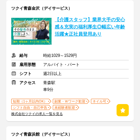
ツクイ青森金沢（デイサービス）
【介護スタッフ】業界大手の安心
感＆充実の福利厚生◎幅広い年齢
活躍★正社員登用あり
給与
時給1029～1529円
雇用形態
アルバイト・パート
シフト
週2日以上
アクセス
青森駅
車9分
短期（1ヶ月以内OK）
副業・Ｗワーク歓迎
ネイル可
シフト自由・自己申告
未経験者歓迎
株式会社ツクイの求人一覧を見る
ツクイ青森浜館（デイサービス）