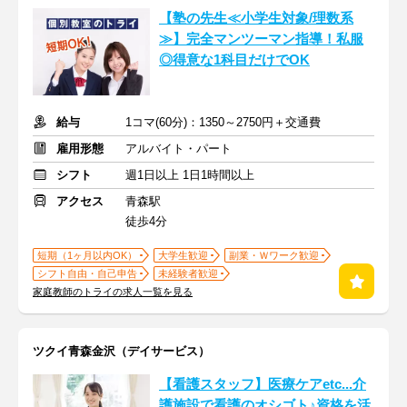
【塾の先生≪小学生対象/理数系
≫】完全マンツーマン指導！私服
◎得意な1科目だけでOK
給与
1コマ(60分)：1350～2750円＋交通費
雇用形態
アルバイト・パート
シフト
週1日以上 1日1時間以上
アクセス
青森駅
徒歩4分
短期（1ヶ月以内OK）
大学生歓迎
副業・Ｗワーク歓迎
シフト自由・自己申告
未経験者歓迎
家庭教師のトライの求人一覧を見る
ツクイ青森金沢（デイサービス）
【看護スタッフ】医療ケアetc...介
護施設で看護のオシゴト♪資格を活