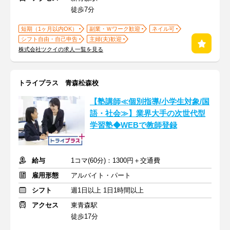
徒歩7分
短期（1ヶ月以内OK）
副業・Ｗワーク歓迎
ネイル可
シフト自由・自己申告
主婦(夫)歓迎
株式会社ツクイの求人一覧を見る
トライプラス 青森松森校
【塾講師≪個別指導/小学生対象/国
語・社会≫】業界大手の次世代型
学習塾◆WEBで教師登録
給与
1コマ(60分)：1300円＋交通費
雇用形態
アルバイト・パート
シフト
週1日以上 1日1時間以上
アクセス
東青森駅
徒歩17分