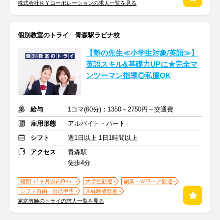
株式会社ＫＹコーポレーションの求人一覧を見る
個別教室のトライ 青森駅ラビナ校
【塾の先生≪小学生対象/英語≫】
英語スキル&基礎力UPに★完全マ
ンツーマン指導◎私服OK
給与
1コマ(60分)：1350～2750円＋交通費
雇用形態
アルバイト・パート
シフト
週1日以上 1日1時間以上
アクセス
青森駅
徒歩4分
短期（1ヶ月以内OK）
大学生歓迎
副業・Ｗワーク歓迎
シフト自由・自己申告
未経験者歓迎
家庭教師のトライの求人一覧を見る