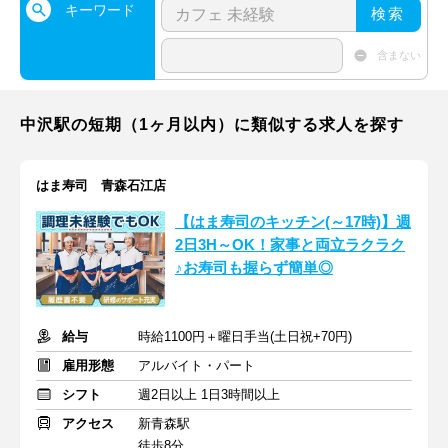
キーワード
検索
含まない
中沢駅の短期（1ヶ月以内）に類似する求人を探す
はま寿司 青森石江店
【はま寿司のキッチン(～17時)】週
2日3H～OK！家事と両立ラクラク
♪お寿司も握らず簡単◎
給与
時給1100円＋曜日手当(土日祝+70円)
雇用形態
アルバイト・パート
シフト
週2日以上 1日3時間以上
アクセス
新青森駅
徒歩8分