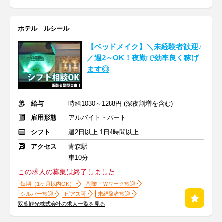
ホテル ルシール
【ベッドメイク】＼未経験者歓迎♪
／週2～OK！夜勤で効率良く稼げ
ます◎
給与
時給1030～1288円 (深夜割増を含む)
雇用形態
アルバイト・パート
シフト
週2日以上 1日4時間以上
アクセス
青森駅
車10分
この求人の募集は終了しました
短期（1ヶ月以内OK）
副業・Ｗワーク歓迎
シルバー歓迎
ピアス可
未経験者歓迎
双葉観光株式会社の求人一覧を見る