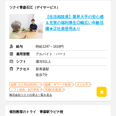
ツクイ青森石江（デイサービス）
【生活相談員】業界大手の安心感
＆充実の福利厚生◎幅広い年齢活
躍★正社員登用あり
給与
時給1247～1619円
雇用形態
アルバイト・パート
シフト
週3日以上
アクセス
新青森駅
徒歩7分
短期（1ヶ月以内OK）
副業・Ｗワーク歓迎
ネイル可
シフト自由・自己申告
主婦(夫)歓迎
株式会社ツクイの求人一覧を見る
個別教室のトライ 青森駅ラビナ校