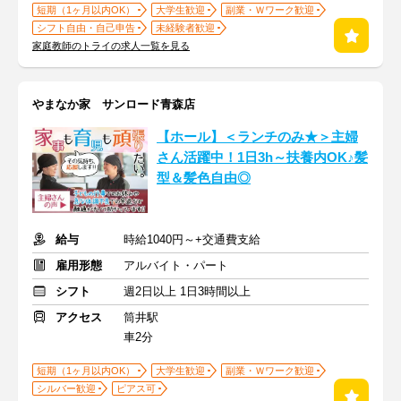
短期（1ヶ月以内OK）
大学生歓迎
副業・Ｗワーク歓迎
シフト自由・自己申告
未経験者歓迎
家庭教師のトライの求人一覧を見る
やまなか家 サンロード青森店
【ホール】＜ランチのみ★＞主婦
さん活躍中！1日3h～扶養内OK♪髪
型＆髪色自由◎
給与
時給1040円～+交通費支給
雇用形態
アルバイト・パート
シフト
週2日以上 1日3時間以上
アクセス
筒井駅
車2分
短期（1ヶ月以内OK）
大学生歓迎
副業・Ｗワーク歓迎
シルバー歓迎
ピアス可