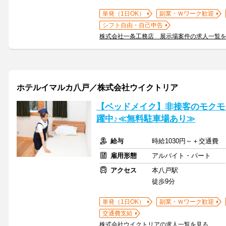
単発（1日OK）
副業・Ｗワーク歓迎
シフト自由・自己申告
株式会社一条工務店 展示場案件の求人一覧
ホテルイマルカ八戸／株式会社ウイクトリア
【ベッドメイク】非接客のモクモク
躍中♪≪無料駐車場あり≫
給与
時給1030円～＋交通費
雇用形態
アルバイト・パート
アクセス
本八戸駅
徒歩9分
単発（1日OK）
副業・Ｗワーク歓迎
交通費支給
株式会社ウイクトリアの求人一覧を見る