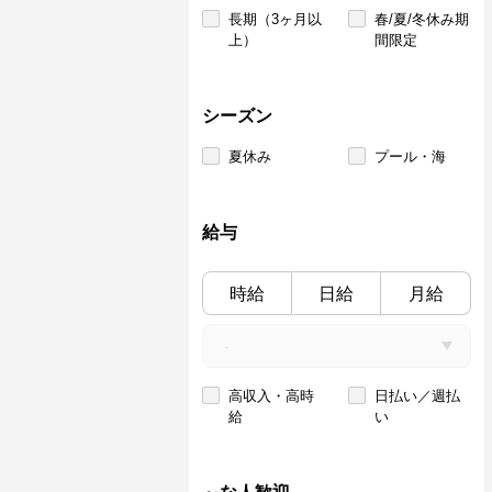
長期（3ヶ月以
春/夏/冬休み期
上）
間限定
シーズン
夏休み
プール・海
給与
時給
日給
月給
高収入・高時
日払い／週払
給
い