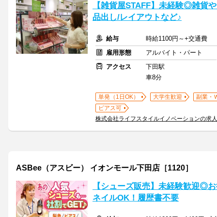
【雑貨屋STAFF】未経験◎雑貨
品出し/レイアウトなど♪
給与
時給1100円～+交通費
雇用形態
アルバイト・パート
アクセス
下田駅
車8分
単発（1日OK）
大学生歓迎
副業・
ピアス可
株式会社ライフスタイルイノベーションの求
ASBee（アスビー） イオンモール下田店［1120］
【シューズ販売】未経験歓迎◎お
ネイルOK！履歴書不要