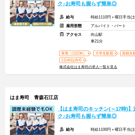
ク♪お寿司も握らず簡単◎
給与
時給1110円＋曜日手当(土
雇用形態
アルバイト・パート
アクセス
向山駅
車21分
単発（1日OK）
大学生歓迎
高校生
1日4h以内可
株式会社はま寿司の求人一覧を見る
はま寿司 青森石江店
【はま寿司のキッチン(～17時)】
ク♪お寿司も握らず簡単◎
給与
時給1100円＋曜日手当(土