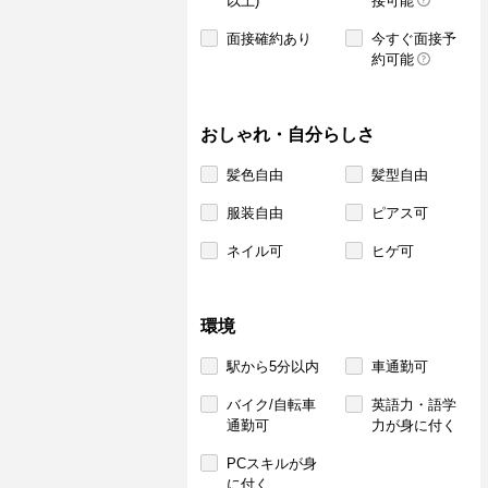
以上)
接可能
面接確約あり
今すぐ面接予
約可能
おしゃれ・自分らしさ
髪色自由
髪型自由
服装自由
ピアス可
ネイル可
ヒゲ可
環境
駅から5分以内
車通勤可
バイク/自転車
英語力・語学
通勤可
力が身に付く
PCスキルが身
に付く