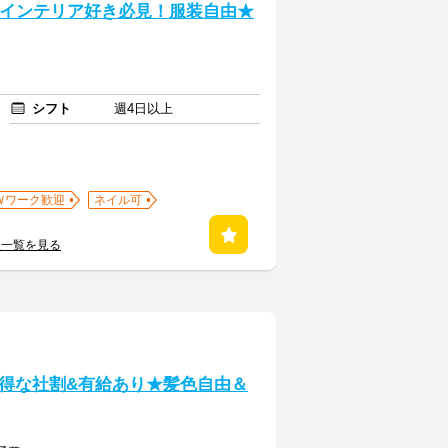
やインテリア好き必見！服装自由★
シフト
週4日以上
Ｗワーク歓迎
ネイル可
人一覧を見る
得な社割&有給あり★髪色自由＆