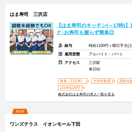
はま寿司 三沢店
【はま寿司のキッチン(～17時)】
ク♪お寿司も握らず簡単◎
給与
時給1100円＋曜日手当(土
雇用形態
アルバイト・パート
アクセス
三沢駅
車10分
単発（1日OK）
大学生歓迎
高校生
1日4h以内可
株式会社はま寿司の求人一覧を見る
NEW
ワンズテラス イオンモール下田