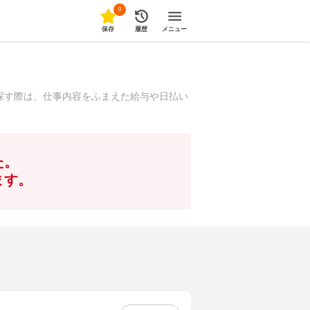
0
保存
履歴
メニュー
探す際は、仕事内容をふまえた給与や日払い
た。
ます。