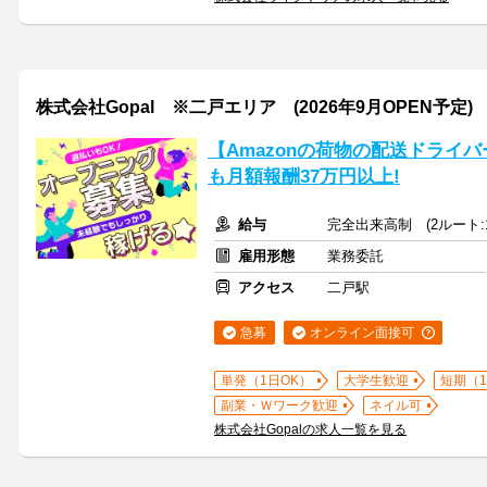
株式会社Gopal ※二戸エリア (2026年9月OPEN予定)
【Amazonの荷物の配送ドライ
も月額報酬37万円以上!
給与
完全出来高制 (2ルート:1
雇用形態
業務委託
アクセス
二戸駅
急募
オンライン面接可
単発（1日OK）
大学生歓迎
短期（
副業・Ｗワーク歓迎
ネイル可
株式会社Gopalの求人一覧を見る