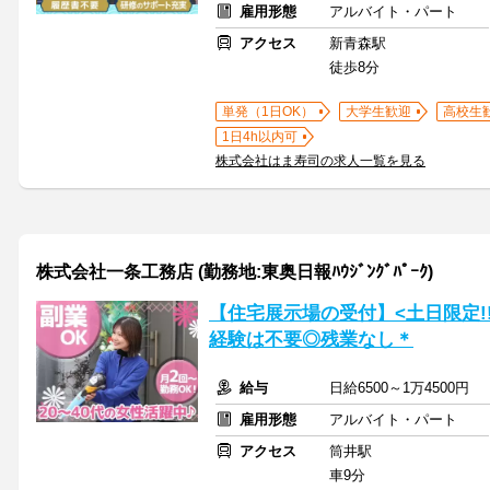
雇用形態
アルバイト・パート
アクセス
新青森駅
徒歩8分
単発（1日OK）
大学生歓迎
高校生
1日4h以内可
株式会社はま寿司の求人一覧を見る
株式会社一条工務店 (勤務地:東奥日報ﾊｳｼﾞﾝｸﾞﾊﾟｰｸ)
【住宅展示場の受付】<土日限定!
経験は不要◎残業なし＊
給与
日給6500～1万4500円
雇用形態
アルバイト・パート
アクセス
筒井駅
車9分