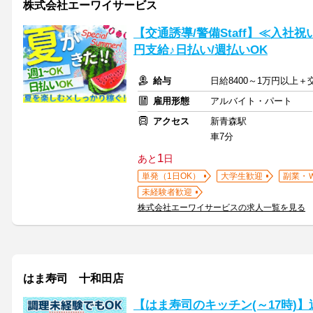
株式会社エーワイサービス
【交通誘導/警備Staff】≪入社祝
円支給♪日払い/週払いOK
給与
日給8400～1万円以上
雇用形態
アルバイト・パート
アクセス
新青森駅
車7分
1
あと
日
単発（1日OK）
大学生歓迎
副業・
未経験者歓迎
株式会社エーワイサービスの求人一覧を見る
はま寿司 十和田店
【はま寿司のキッチン(～17時)】