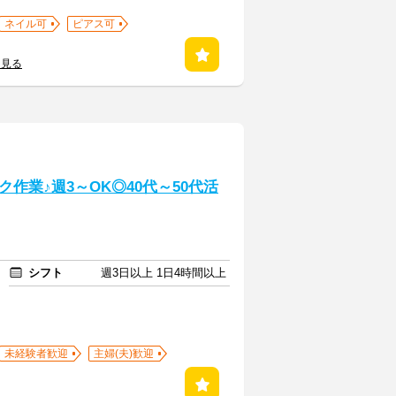
ネイル可
ピアス可
を見る
作業♪週3～OK◎40代～50代活
シフト
週3日以上 1日4時間以上
未経験者歓迎
主婦(夫)歓迎