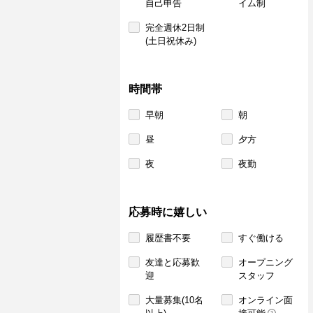
自己申告
イム制
完全週休2日制
(土日祝休み)
時間帯
早朝
朝
昼
夕方
夜
夜勤
応募時に嬉しい
履歴書不要
すぐ働ける
友達と応募歓
オープニング
迎
スタッフ
大量募集(10名
オンライン面